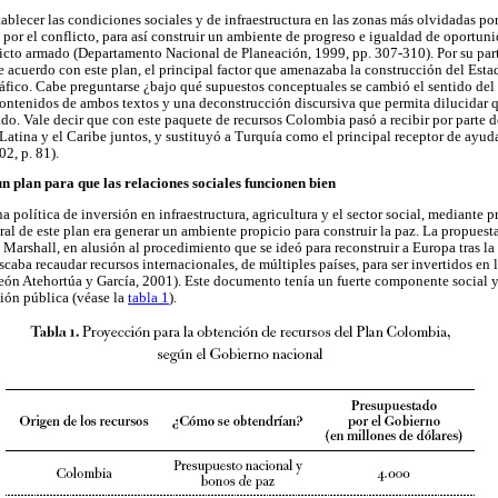
ablecer las condiciones sociales y de infraestructura en las zonas más olvidadas po
 por el conflicto, para así construir un ambiente de progreso e igualdad de oportun
licto armado (Departamento Nacional de Planeación, 1999, pp. 307-310). Por su part
e acuerdo con este plan, el principal factor que amenazaba la construcción del Estad
ráfico. Cabe preguntarse ¿bajo qué supuestos conceptuales se cambió el sentido del
contenidos de ambos textos y una deconstrucción discursiva que permita dilucidar q
tado. Vale decir que con este paquete de recursos Colombia pasó a recibir por parte
Latina y el Caribe juntos, y sustituyó a Turquía como el principal receptor de ayu
2, p. 81).
 plan para que las relaciones sociales funcionen bien
 política de inversión en infraestructura, agricultura y el sector social, mediante
ral de este plan era generar un ambiente propicio para construir la paz. La propuesta 
n Marshall, en alusión al procedimiento que se ideó para reconstruir a Europa tras 
caba recaudar recursos internacionales, de múltiples países, para ser invertidos en 
eón Atehortúa y García, 2001). Este documento tenía un fuerte componente social y 
sión pública (véase la
tabla 1
).