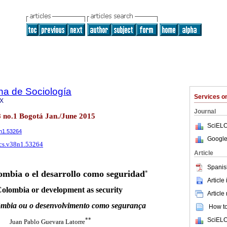
na de Sociología
Services 
9X
Journal
8 no.1 Bogotá Jan./June 2015
SciELO
8n1.53264
Google
rcs.v38n1.53264
Article
Spanis
ombia o el desarrollo como seguridad
*
Article
olombia or development as security
Article
mbia ou o desenvolvimento como segurança
How to 
SciELO
**
Juan Pablo Guevara Latorre