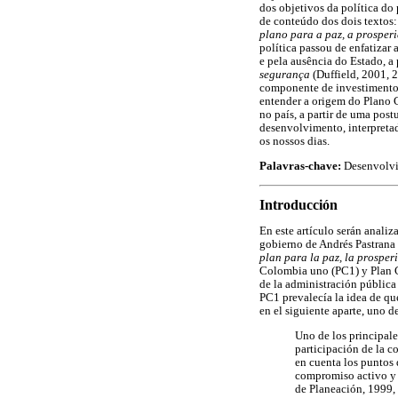
dos objetivos da política do 
de conteúdo dos dois textos
plano para a paz, a prosper
política passou de enfatizar
e pela ausência do Estado, a
segurança
(Duffield, 2001, 2
componente de investimento m
entender a origem do Plano C
no país, a partir de uma pos
desenvolvimento, interpreta
os nossos dias.
Palavras-chave:
Desenvolvim
Introducción
En este artículo serán anali
gobierno de Andrés Pastrana 
plan para la paz, la prosper
Colombia uno (PC1) y Plan Co
de la administración pública 
PC1 prevalecía la idea de que
en el siguiente aparte, uno d
Uno de los principale
participación de la c
en cuenta los puntos 
compromiso activo y s
de Planeación, 1999, 