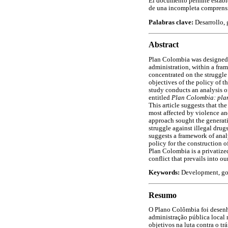
El documento permite estable
de una incompleta comprensi
Palabras clave:
Desarrollo, 
Abstract
Plan Colombia was designed a
administration, within a fram
concentrated on the struggle
objectives of the policy of t
study conducts an analysis o
entitled
Plan Colombia: plan 
This article suggests that the
most affected by violence an
approach sought the generatio
struggle against illegal dru
suggests a framework of analy
policy for the construction 
Plan Colombia is a privatize
conflict that prevails into ou
Keywords:
Development, gove
Resumo
O Plano Colômbia foi desenh
administração pública local
objetivos na luta contra o tr