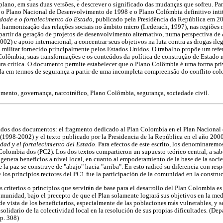
plano, em suas duas versões, e descrever o significado das mudanças que sofreu. Para
: o Plano Nacional de Desenvolvimento de 1998 e o Plano Colômbia definitivo int
idade e o fortalecimento do Estado
, publicado pela Presidência da República em 20
 a harmonização das relações sociais no âmbito micro (Lederach, 1997), nas regiões 
 partir da geração de projetos de desenvolvimento alternativo, numa perspectiva de
002) e apoio internacional, a concentrar seus objetivos na luta contra as drogas il
ilitar fornecido principalmente pelos Estados Unidos. O trabalho propõe um refer
olômbia, suas transformações e os conteúdos da política de construção de Estado 
tura crítica. O documento permite estabelecer que o Plano Colômbia é uma forma pri
da em termos de segurança a partir de uma incompleta compreensão do conflito col
ento, governança, narcotráfico, Plano Colômbia, segurança, sociedade civil.
zados dos documentos: el fragmento dedicado al Plan Colombia en el Plan Nacional 
(1998-2002) y el texto publicado por la Presidencia de la República en el año 200
idad y el fortalecimiento del Estado
. Para efectos de este escrito, los denominaremo
lombia dos (PC2). Los dos textos compartieron un supuesto teórico central, a sabe
genera beneficios a nivel local, en cuanto al empoderamiento de la base de la socie
 la paz se construye de "abajo" hacia "arriba". En esto radicó su diferencia con res
e los principios rectores del PC1 fue la participación de la comunidad en la constru
s criterios o principios que servirán de base para el desarrollo del Plan Colombia es
omunidad, bajo el precepto de que el Plan solamente logrará sus objetivos en la me
de vista de los beneficiarios, especialmente de las poblaciones más vulnerables, y se
olidario de la colectividad local en la resolución de sus propias dificultades. (D
p. 308)