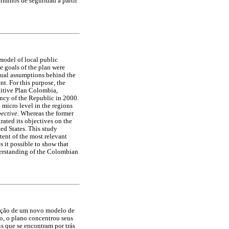
rminos de seguridad a partir
model of local public
e goals of the plan were
ptual assumptions behind the
nt. For this purpose, the
nitive Plan Colombia,
ncy of the Republic in 2000.
a micro level in the regions
pective
. Whereas the former
rated its objectives on the
ed States. This study
tent of the most relevant
 it possible to show that
derstanding of the Colombian
cução de um novo modelo de
o, o plano concentrou seus
is que se encontram por trás