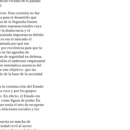
ncias vividas en el pasado
).
icto. Esta cuestión no fue
 para el desarrollo que
aso de la Segunda Guerra
smos supranacionales cuya
e la democracia y el
nusitada importancia debido
ces era el mercado el
rminada por qué tan
 por excelencia para que la
o en las agendas de
ías de seguridad en defensa
ilita el ambiente empresarial
on sistemática ausencia del
e este objetivo: que las
lo de la base de la sociedad
ra la construcción del Estado
la coca y por los grupos
s. En efecto, el Estado era
l, como figura de poder. En
ue tenía el reto de recuperar
 relaciones sociales y los
 puesta en marcha de
iedad civil al sector