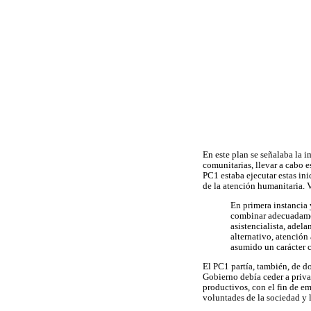
En este plan se señalaba la i
comunitarias, llevar a cabo 
PC1 estaba ejecutar estas ini
de la atención humanitaria.
En primera instancia 
combinar adecuadament
asistencialista, adela
alternativo, atención
asumido un carácter c
El PC1 partía, también, de do
Gobierno debía ceder a priva
productivos, con el fin de e
voluntades de la sociedad y 