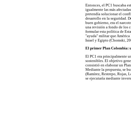
Entonces, el PC1 buscaba est
igualmente las más afectadas
pretendía solucionar el conf
desarrollo en la seguridad. D
buen gobierno, era el narcot
una revisión a fondo de los 
formular esta política de Es
"ayuda" militar que América 
Israel y Egipto (Chomski, 200
El primer Plan Colombia: un
El PC1 era principalmente una
sostenibles. El objetivo gene
consistió en elaborar un Pla
Mediante la propuesta, se bus
(Ramírez, Restrepo, Rojas, L
se ejecutaría mediante inver