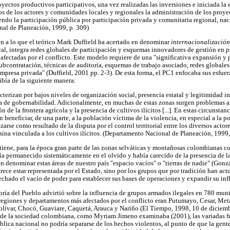
royectos productivos participativos, una vez realizadas las inversiones e iniciada la
s de los actores y comunidades locales y regionales la administración de los proye
endo la participación pública por participación privada y comunitaria regional, nac
al de Planeación, 1999, p. 309)
en a lo que el teórico Mark Duffield ha acertado en denominar
internacionalización
ocal, integra redes globales de participación y esquemas innovadores de gestión en p
 afectadas por el conflicto. Este modelo requiere de una "significativa expansión y
ubcontratación, técnicas de auditoría, esquemas de trabajo asociado, redes globales
empresa privada" (Duffield, 2001 pp. 2-3). De esta forma, el PC1 enfocaba sus esfue
ibía de la siguiente manera:
cterizan por bajos niveles de organización social, presencia estatal y legitimidad in
cia de gobernabilidad. Adicionalmente, en muchas de estas zonas surgen problemas 
n de la frontera agrícola y la presencia de cultivos ilícitos [...]. En estas circunstanc
beneficiar, de una parte, a la población víctima de la violencia, en especial a la p
zarse como resultado de la disputa por el control territorial entre los diversos actor
ina vinculada a los cultivos ilícitos. (Departamento Nacional de Planeación, 1999,
ntiene, para la época gran parte de las zonas selváticas y montañosas colombianas 
ía permanecido sistemáticamente en el olvido y había carecido de la presencia de la
en denominar estas áreas de nuestro país "espacio vacíos" o "tierras de nadie" (Gonz
parece estar representada por el Estado, sino por los grupos que por tradición han ac
chado el vacío de poder para establecer sus bases de operaciones y expandir su infl
oría del Pueblo advirtió sobre la influencia de grupos armados ilegales en 780 muni
regiones y departamentos más afectados por el conflicto eran Putumayo, Cesar, Me
olívar, Chocó, Guaviare, Caquetá, Arauca y Nariño (El Tiempo, 1998, 10 de diciem
ior de la sociedad colombiana, como Myriam Jimeno examinaba (2001), las variadas fu
lica nacional no podría separarse de los hechos violentos, al punto de que la gente