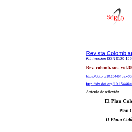
Revista Colombia
Print version
ISSN
0120-15
Rev. colomb. soc. vol.3
https://doi.org/10.15446/rcs.v3
http://dx.doi.org/10.15446/
Artículo de reflexión.
El Plan Col
Plan C
O Plano Colô