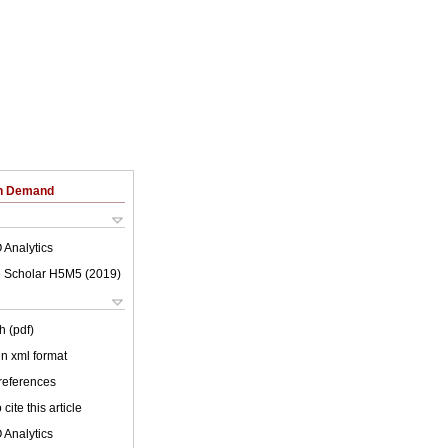
on Demand
 Analytics
 Scholar H5M5 (
2019
)
h (pdf)
 in xml format
 references
cite this article
 Analytics