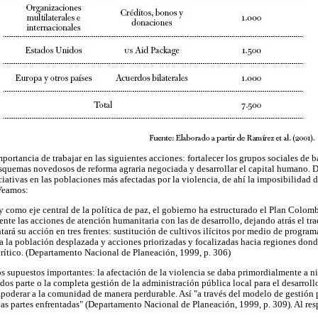
mportancia de trabajar en las siguientes acciones: fortalecer los grupos sociales de 
esquemas novedosos de reforma agraria negociada y desarrollar el capital humano. D
ciativas en las poblaciones más afectadas por la violencia, de ahí la imposibilidad d
 Veamos:
y como eje central de la política de paz, el gobierno ha estructurado el Plan Colombi
e las acciones de atención humanitaria con las de desarrollo, dejando atrás el tr
ntará su acción en tres frentes: sustitución de cultivos ilícitos por medio de program
 a la población desplazada y acciones priorizadas y focalizadas hacia regiones dond
rítico. (Departamento Nacional de Planeación, 1999, p. 306)
s supuestos importantes: la afectación de la violencia se daba primordialmente a nive
dos parte o la completa gestión de la administración pública local para el desarroll
mpoderar a la comunidad de manera perdurable. Así "a través del modelo de gestión pa
las partes enfrentadas" (Departamento Nacional de Planeación, 1999, p. 309). Al resp