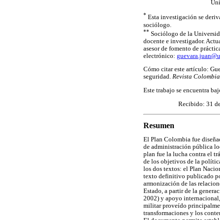
Uni
*
Esta investigación se deriva
sociólogo.
**
Sociólogo de la Universid
docente e investigador. Actu
asesor de fomento de práctica
electrónico:
guevara.juan@u
Cómo citar este artículo: Gue
seguridad.
Revista Colombia
Este trabajo se encuentra ba
Recibido: 31 de
Resumen
El Plan Colombia fue diseña
de administración pública lo
plan fue la lucha contra el t
de los objetivos de la polític
los dos textos: el Plan Naci
texto definitivo publicado po
armonización de las relacione
Estado, a partir de la genera
2002) y apoyo internacional,
militar proveído principalme
transformaciones y los conten