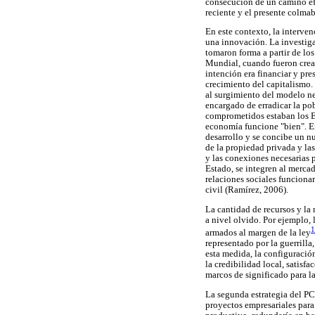
consecución de un camino efe
reciente y el presente colmab
En este contexto, la interven
una innovación. La investig
tomaron forma a partir de lo
Mundial, cuando fueron crea
intención era financiar y pre
crecimiento del capitalismo
al surgimiento del modelo neo
encargado de erradicar la po
comprometidos estaban los Es
economía funcione "bien". En
desarrollo y se concibe un nu
de la propiedad privada y la
y las conexiones necesarias p
Estado, se integren al mercad
relaciones sociales funcionar
civil (Ramírez, 2006).
La cantidad de recursos y la 
a nivel olvido. Por ejemplo,
1
armados al margen de la ley
representado por la guerrilla
esta medida, la configuración
la credibilidad local, satisf
marcos de significado para l
La segunda estrategia del PC1
proyectos empresariales para 