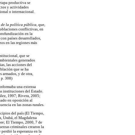
 etapa productiva se
ctos y actividades
ional o internacional.
 de la política pública
, que,
oblaciones conflictivas, en
 profundización en la
 con países desarrollados,
rzos en las regiones más
stitucional, que se
ambientales generados
ias, las acciones del
oblación que se ha
es armados, y de otra,
 p. 308)
conformaba una extensa
s instituciones del Estado.
ález, 1997; Rivera, 2005;
tuado en oposición al
uencia en las zonas rurales.
cipios del país (El Tiempo,
ta, Urabá, el Magdalena
bre; El Tiempo
,
2000, 7 de
erzas criminales crearon la
 perdió la esperanza en la