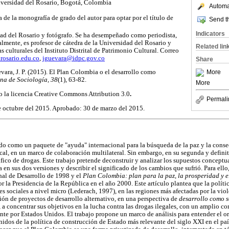
versidad del Rosario, Bogotá, Colombia
Automat
 de la monografía de grado del autor para optar por el título de
Send th
Indicators
ad del Rosario y fotógrafo. Se ha desempeñado como periodista,
almente, es profesor de cátedra de la Universidad del Rosario y
Related lin
s culturales del Instituto Distrital de Patrimonio Cultural. Correo
rosario.edu.co
,
jguevara@idpc.gov.co
Share
More
vara, J. P. (2015). El Plan Colombia o el desarrollo como
na de Sociología, 38
(1), 63-82.
More
jo la licencia Creative Commons Attribution 3.0
.
Permali
 octubre del 2015. Aprobado: 30 de marzo del 2015.
do como un paquete de "ayuda" internacional para la búsqueda de la paz y la con
cal, en un marco de colaboración multilateral. Sin embargo, en su segunda y definiti
ráfico de drogas. Este trabajo pretende deconstruir y analizar los supuestos conceptu
a en sus dos versiones y describir el significado de los cambios que sufrió. Para ello
onal de Desarrollo de 1998 y el
Plan Colombia: plan para la paz, la prosperidad y e
r la Presidencia de la República en el año 2000. Este artículo plantea que la polític
s sociales a nivel micro (Lederach, 1997), en las regiones más afectadas por la viol
ción de proyectos de desarrollo alternativo, en una perspectiva de
desarrollo como 
 a concentrar sus objetivos en la lucha contra las drogas ilegales, con un amplio 
nte por Estados Unidos. El trabajo propone un marco de análisis para entender el o
idos de la política de construcción de Estado más relevante del siglo XXI en el país