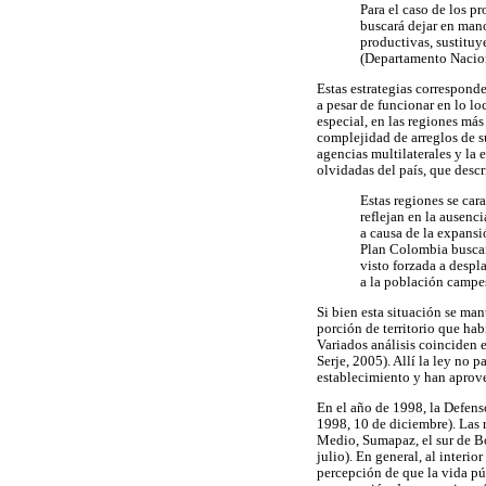
Para el caso de los p
buscará dejar en mano
productivas, sustituy
(Departamento Nacion
Estas estrategias correspond
a pesar de funcionar en lo l
especial, en las regiones más
complejidad de arreglos de s
agencias multilaterales y la 
olvidadas del país, que descr
Estas regiones se cara
reflejan en la ausen
a causa de la expansió
Plan Colombia buscan 
visto forzada a despla
a la población campes
Si bien esta situación se ma
porción de territorio que hab
Variados análisis coinciden 
Serje, 2005). Allí la ley no 
establecimiento y han aprove
En el año de 1998, la Defens
1998, 10 de diciembre). Las 
Medio, Sumapaz, el sur de B
julio). En general, al inter
percepción de que la vida púb