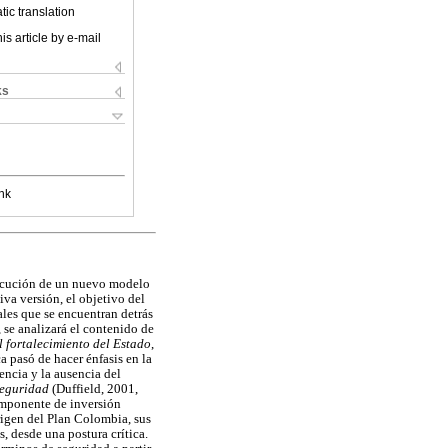
ic translation
is article by e-mail
ks
nk
secución de un nuevo modelo
va versión, el objetivo del
ales que se encuentran detrás
, se analizará el contenido de
l fortalecimiento del Estado
,
a pasó de hacer énfasis en la
encia y la ausencia del
seguridad
(Duffield, 2001,
componente de inversión
rigen del Plan Colombia, sus
, desde una postura crítica.