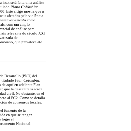
 isso, será feita uma análise
itulado
Plano Colômbia:
00. Este artigo mostra que a
mais afetadas pela violência
desenvolvimento como
egais, com um amplo
encial de análise para
mais relevante do século XXI
vatizada de
ombiano, que prevalece até
de Desarrollo (PND) del
0 titulado
Plan Colombia:
s de aquí en adelante Plan
r, que la descentralización
dad civil. No obstante, en el
pecto al PC2. Como se detalla
cción de consensos locales:
 el fomento de la
dida en que se tengan
 logre el
epartamento Nacional