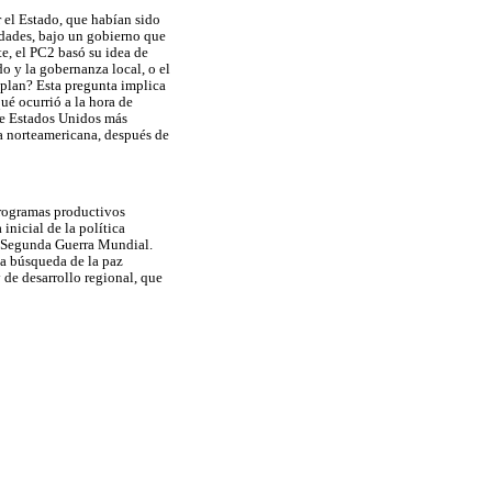
r el Estado, que habían sido
idades, bajo un gobierno que
e, el PC2 basó su idea de
o y la gobernanza local, o el
 plan? Esta pregunta implica
ué ocurrió a la hora de
 de Estados Unidos más
da norteamericana, después de
 programas productivos
inicial de la política
la Segunda Guerra Mundial.
la búsqueda de la paz
de desarrollo regional, que