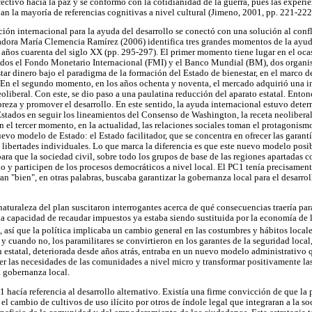
ctivo hacia la paz y se conformó con la cotidianidad de la guerra, pues las experie
an la mayoría de referencias cognitivas a nivel cultural (Jimeno, 2001, pp. 221-222
ción internacional para la ayuda del desarrollo se conectó con una solución al confl
adora María Clemencia Ramírez (2006) identifica tres grandes momentos de la ayuda
s años cuarenta del siglo XX (pp. 295-297). El primer momento tiene lugar en el oc
dos el Fondo Monetario Internacional (FMI) y el Banco Mundial (BM), dos organi
star dinero bajo el paradigma de la formación del Estado de bienestar, en el marco d
. En el segundo momento, en los años ochenta y noventa, el mercado adquirió una i
liberal. Con este, se dio paso a una paulatina reducción del aparato estatal. Enton
breza y promover el desarrollo. En este sentido, la ayuda internacional estuvo dete
tados en seguir los lineamientos del Consenso de Washington, la receta neoliberal
 el tercer momento, en la actualidad, las relaciones sociales toman el protagonism
evo modelo de Estado: el Estado facilitador, que se concentra en ofrecer las garant
s libertades individuales. Lo que marca la diferencia es que este nuevo modelo posib
ara que la sociedad civil, sobre todo los grupos de base de las regiones apartadas c
o y participen de los procesos democráticos a nivel local. El PC1 tenía precisament
an "bien", en otras palabras, buscaba garantizar la gobernanza local para el desarrol
naturaleza del plan suscitaron interrogantes acerca de qué consecuencias traería pa
 la capacidad de recaudar impuestos ya estaba siendo sustituida por la economía de 
, así que la política implicaba un cambio general en las costumbres y hábitos locale
, y cuando no, los paramilitares se convirtieron en los garantes de la seguridad loca
 estatal, deteriorada desde años atrás, entraba en un nuevo modelo administrativo q
acer las necesidades de las comunidades a nivel micro y transformar positivamente las
a gobernanza local.
 hacía referencia al desarrollo alternativo. Existía una firme convicción de que la
el cambio de cultivos de uso ilícito por otros de índole legal que integraran a la soc