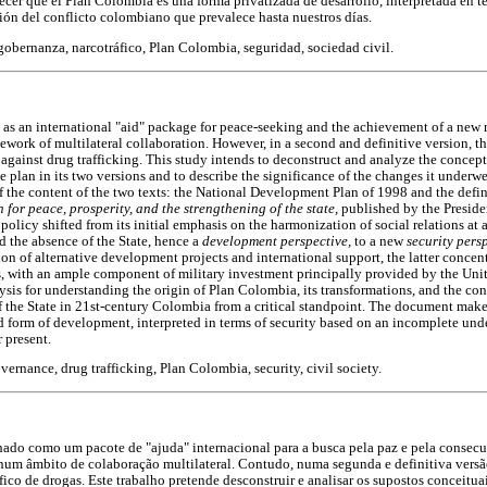
cer que el Plan Colombia es una forma privatizada de desarrollo, interpretada en té
ón del conflicto colombiano que prevalece hasta nuestros días.
gobernanza, narcotráfico, Plan Colombia, seguridad, sociedad civil.
s an international "aid" package for peace-seeking and the achievement of a new 
ework of multilateral collaboration. However, in a second and definitive version, th
 against drug trafficking. This study intends to deconstruct and analyze the conce
he plan in its two versions and to describe the significance of the changes it underwe
f the content of the two texts: the National Development Plan of 1998 and the defi
for peace, prosperity, and the strengthening of the state,
published by the Preside
 policy shifted from its initial emphasis on the harmonization of social relations at 
d the absence of the State, hence a
development perspective,
to a new
security pers
n of alternative development projects and international support, the latter concent
gs, with an ample component of military investment principally provided by the Unit
sis for understanding the origin of Plan Colombia, its transformations, and the con
of the State in 21st-century Colombia from a critical standpoint. The document makes
d form of development, interpreted in terms of security based on an incomplete un
r present.
rnance, drug trafficking, Plan Colombia, security, civil society.
ado como um pacote de "ajuda" internacional para a busca pela paz e pela conse
 num âmbito de colaboração multilateral. Contudo, numa segunda e definitiva versã
áfico de drogas. Este trabalho pretende desconstruir e analisar os supostos conceitua