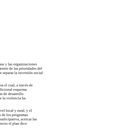
base y las organizaciones
entro de las prioridades del
e separar la inversión social
a el cual, a través de
adicional esquema
as de desarrollo
e la violencia ha
l local y rural, y el
o de los programas
rticipativa, acercar las
ecto el plan dice: