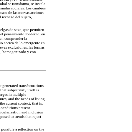
bal se transforma, se instala
mandas sociales. Los cambios
 caso de las nuevas acciones
l rechazo del sujeto,
uelgas de sexo, que permiten
ja el pensamiento moderno, en
ten comprender la
dio acerca de lo emergente en
uevas exclusiones, las formas
ado, homogenizado y con
he generated transformations.
hat subjectivity itself is
merges in multiple
ures, and the needs of living
he current context; that is,
e conditions present
ticularization and inclusion
posed to trends that reject
possible a reflection on the