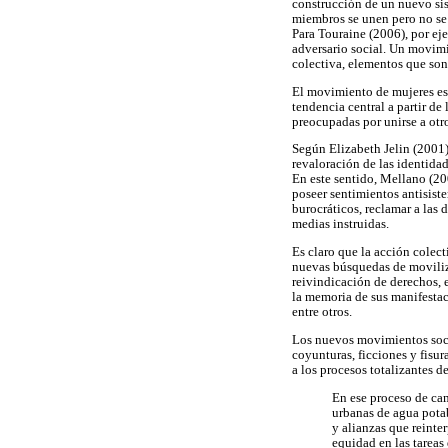
construcción de un nuevo sist
miembros se unen pero no se 
Para Touraine (2006), por eje
adversario social. Un movimi
colectiva, elementos que son 
El movimiento de mujeres es 
tendencia central a partir de 
preocupadas por unirse a otr
Según Elizabeth Jelin (2001),
revaloración de las identidad
En este sentido, Mellano (20
poseer sentimientos antisiste
burocráticos, reclamar a las 
medias instruidas.
Es claro que la acción colect
nuevas búsquedas de moviliza
reivindicación de derechos, 
la memoria de sus manifestac
entre otros.
Los nuevos movimientos socia
coyunturas, ficciones y fisur
a los procesos totalizantes d
En ese proceso de cam
urbanas de agua pota
y alianzas que reinte
equidad en las tareas