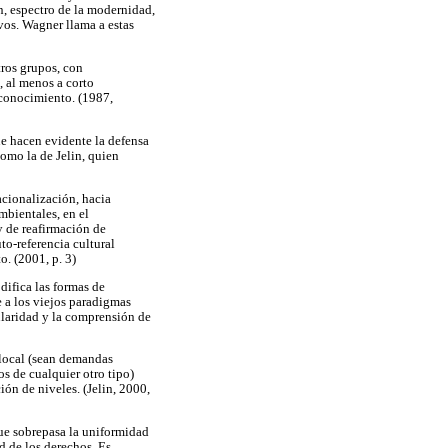
ón, espectro de la modernidad,
vos. Wagner llama a estas
ros grupos, con
, al menos a corto
y conocimiento. (1987,
ue hacen evidente la defensa
como la de Jelin, quien
acionalización, hacia
mbientales, en el
y de reafirmación de
uto-referencia cultural
o. (2001, p. 3)
ifica las formas de
 a los viejos paradigmas
ularidad y la comprensión de
 local (sean demandas
os de cualquier otro tipo)
ión de niveles. (Jelin, 2000,
que sobrepasa la uniformidad
d de los derechos. Es