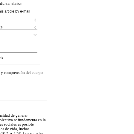
ic translation
is article by e-mail
ks
nk
va y comprensión del cuerpo
pacidad de generar
colectiva se fundamenta en la
s sociales es posible
ios de vida, luchas
 2012, p. 174). Los actuales