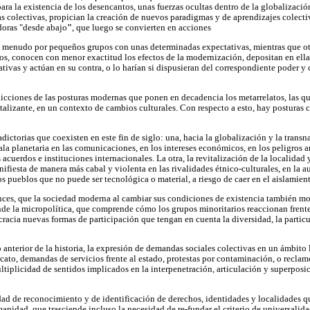
para la existencia de los desencantos, unas fuerzas ocultas dentro de la globalizaci
s colectivas, propician la creación de nuevos paradigmas y de aprendizajes colecti
doras "desde abajo
"
, que luego se convierten en acciones
 a menudo por pequeños grupos con unas determinadas expectativas, mientras que ot
os, conocen con menor exactitud los efectos de la modernización, depositan en ella
ativas y actúan en su contra, o lo harían si dispusieran del correspondiente poder 
icciones de las posturas modernas que ponen en decadencia los metarrelatos, las q
totalizante, en un contexto de cambios culturales. Con respecto a esto, hay posturas 
dictorias que coexisten en este fin de siglo: una, hacia la globalización y la transn
la planetaria en las comunicaciones, en los intereses económicos, en los peligros a
acuerdos e instituciones internacionales. La otra, la revitalización de la localidad 
nifiesta de manera más cabal y violenta en las rivalidades étnico-culturales, en la a
 pueblos que no puede ser tecnológica o material, a riesgo de caer en el aislamient
ces, que la sociedad moderna al cambiar sus condiciones de existencia también mod
nde la micropolítica, que comprende cómo los grupos minoritarios reaccionan frente
ocracia nuevas formas de participación que tengan en cuenta la diversidad, la partic
terior de la historia, la expresión de demandas sociales colectivas en un ámbito
icato, demandas de servicios frente al estado, protestas por contaminación, o reclam
tiplicidad de sentidos implicados en la interpenetración, articulación y superposic
dad de reconocimiento y de identificación de derechos, identidades y localidades 
nidad, que trasciende incluso la necesidad de re-fundar el criterio de universalida