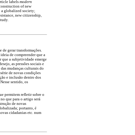
rticle labels
modern
 construction of new
n a globalized society;
esistance, new citizenship,
study.
de de gerar transformações.
 ideia de compreender que a
ar que a subjetividade emerge
esejo, as pressões sociais e
m das mudanças culturais do
a série de novas condições
ção e inclusão dentro dos
Nesse sentido, os
e permitem refletir sobre o
no que para o artigo será
strução de novas
lobalizada; portanto, é
 novas cidadanias etc. num