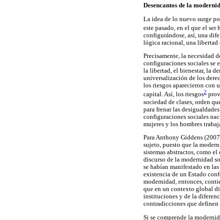
Desencantos de la modernid
La idea de lo nuevo surge po
este pasado, en el que el ser
configurándose, así, una dif
lógica racional, una libertad
Precisamente, la necesidad d
configuraciones sociales se 
la libertad, el bienestar, la 
universalización de los derec
los riesgos aparecieron con 
2
capital. Así, los riesgos
prov
sociedad de clases, orden que
para frenar las desigualdades
configuraciones sociales nac
mujeres y los hombres trabaja
Para Anthony Giddens (2007),
sujeto, puesto que la moderni
sistemas abstractos, como el 
discurso de la modernidad sob
se habían manifestado en las 
existencia de un Estado conf
modernidad, entonces, contien
que en un contexto global di
instituciones y de la diferen
contradicciones que definen
Si se comprende la modernida