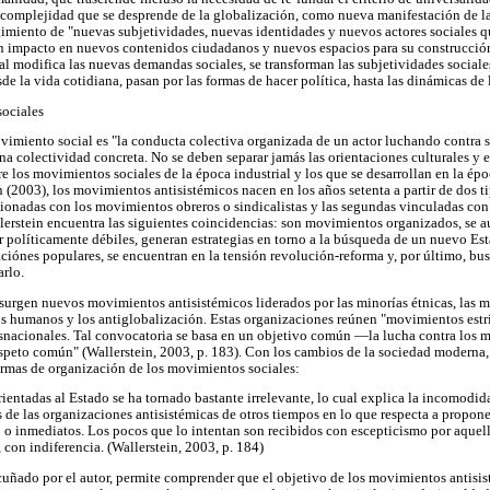
a complejidad que se desprende de la globalización, como nueva manifestación de 
rgimiento de "nuevas subjetividades, nuevas identidades y nuevos actores sociales 
n impacto en nuevos contenidos ciudadanos y nuevos espacios para su construcción"
l modifica las nuevas demandas sociales, se transforman las subjetividades sociale
de la vida cotidiana, pasan por las formas de hacer política, hasta las dinámicas de
ociales
imiento social es "la conducta colectiva organizada de un actor luchando contra s
una colectividad concreta. No se deben separar jamás las orientaciones culturales y el
re los movimientos sociales de la época industrial y los que se desarrollan en la épo
2003), los movimientos antisistémicos nacen en los años setenta a partir de dos ti
acionadas con los movimientos obreros o sindicalistas y las segundas vinculadas co
lerstein encuentra las siguientes coincidencias: son movimientos organizados, se
er políticamente débiles, generan estrategias en torno a la búsqueda de un nuevo Es
aciónes populares, se encuentran en la tensión revolución-reforma y, por último, bu
arlo.
surgen nuevos movimientos antisistémicos liderados por las minorías étnicas, las mu
os humanos y los antiglobalización. Estas organizaciones reúnen "movimientos estr
nsnacionales. Tal convocatoria se basa en un objetivo común —la lucha contra los 
peto común" (Wallerstein, 2003, p. 183). Con los cambios de la sociedad moderna, 
ormas de organización de los movimientos sociales:
rientadas al Estado se ha tornado bastante irrelevante, lo cual explica la incomodida
 de las organizaciones antisistémicas de otros tiempos en lo que respecta a propon
zo o inmediatos. Los pocos que lo intentan son recibidos con escepticismo por aquell
con indiferencia. (Wallerstein, 2003, p. 184)
cuñado por el autor, permite comprender que el objetivo de los movimientos antisist