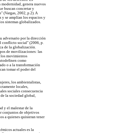
la modernidad, genera nuevos
que buscan concretar y
 (Vargas, 2002, p.2). A
s y se amplían los espacios y
 los sistemas globalizados.
u adversario por la dirección
 conflicto social" (2006, p.
ca de la globalización.
pos de movilizaciones: las
n los movimientos
 autodefinen como
tado o a la transformación
scan tomar el poder del
jeres, los ambientalistas,
ictamente locales,
males sociales consecuencia
de la sociedad global,
d y el malestar de la
er conjuntos de objetivos
os a quienes quisieran tener
émicos actuales es la