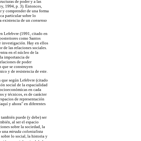
ructuras de poder y a las
y, 1994, p. 3). Entonces,
car y comprender de una forma
ca particular sobre lo
la existencia de un
consenso
en Lefebvre (1991, citado en
 posteriores como Santos
 investigación. Hay en ellos
 de las relaciones sociales.
ntra en el núcleo de la
 la importancia de
relaciones de poder
en que se construyen
ico y de resistencia de este.
os que según Lefebvre (citado
ón social de la espacialidad
s socioeconómicas en cada
s y técnicos, es de carácter
 espacios de representación
"aquí y ahora" en diferentes
, también puede (y debe) ser
bién, al ser el espacio
iones sobre la sociedad, la
do una
mirada colonialista
obre lo social, la historia y