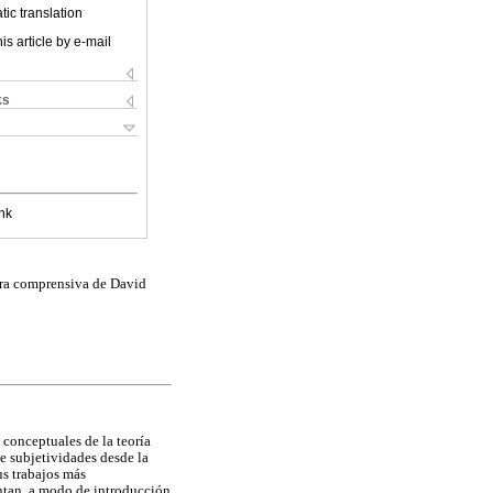
ic translation
is article by e-mail
ks
nk
tura comprensiva de David
y conceptuales de la teoría
e subjetividades desde la
us trabajos más
tan, a modo de introducción