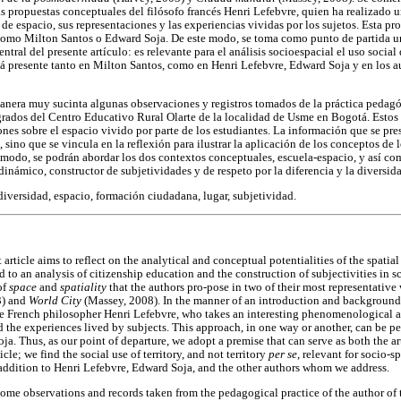
as propuestas conceptuales del filósofo francés Henri Lefebvre, quien ha realizado 
 espacio, sus representaciones y las experiencias vividas por los sujetos. Esta pro
 como Milton Santos o Edward Soja. De este modo, se toma como punto de partida un
entral del presente artículo: es relevante para el análisis socioespacial el uso social d
stá presente tanto en Milton Santos, como en Henri Lefebvre, Edward Soja y en los a
nera muy sucinta algunas observaciones y registros tomados de la práctica pedagóg
grados del Centro Educativo Rural Olarte de la localidad de Usme en Bogotá. Estos r
nes sobre el espacio vivido por parte de los estudiantes. La información que se pre
, sino que se vincula en la reflexión para ilustrar la aplicación de los conceptos de 
e modo, se podrán abordar los dos contextos conceptuales, escuela-espacio, y así co
 dinámico, constructor de subjetividades y de respeto por la diferencia y la diversid
diversidad, espacio, formación ciudadana, lugar, subjetividad.
nt article aims to reflect on the analytical and conceptual potentialities of the spat
to an analysis of citizenship education and the construction of subjectivities in sc
of
space
and
spatiality
that the authors pro-pose in two of their most representative
3) and
World City
(Massey, 2008). In the manner of an introduction and backgroun
he French philosopher Henri Lefebvre, who takes an interesting phenomenological a
nd the experiences lived by subjects. This approach, in one way or another, can be p
. Thus, as our point of departure, we adopt a premise that can serve as both the ar
icle; we find the social use of territory, and not territory
per se
, relevant for socio-sp
 addition to Henri Lefebvre, Edward Soja, and the other authors whom we address.
some observations and records taken from the pedagogical practice of the author of t