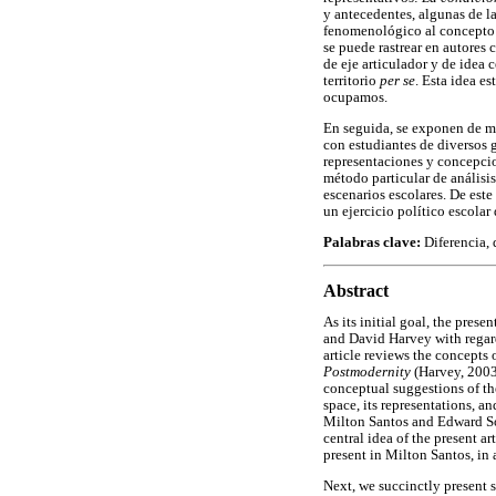
y antecedentes, algunas de l
fenomenológico al concepto de
se puede rastrear en autores
de eje articulador y de idea c
territorio
per se
. Esta idea e
ocupamos.
En seguida, se exponen de ma
con estudiantes de diversos 
representaciones y concepcio
método particular de análisis
escenarios escolares. De est
un ejercicio político escolar
Palabras clave:
Diferencia, 
Abstract
As its initial goal, the prese
and David Harvey with regard 
article reviews the concepts 
Postmodernity
(Harvey, 200
conceptual suggestions of t
space, its representations, a
Milton Santos and Edward Soja
central idea of the present art
present in Milton Santos, in
Next, we succinctly present 