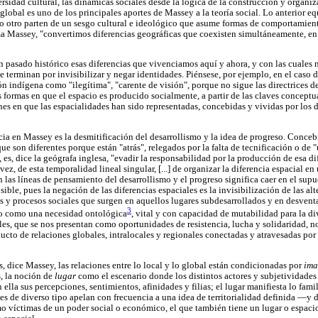
ersidad cultural, las dinámicas sociales desde la lógica de la construcción y organiz
o global es uno de los principales aportes de Massey a la teoría social. Lo anterior 
lo otro parten de un sesgo cultural e ideológico que asume formas de comportamien
ma Massey, "convertimos diferencias geográficas que coexisten simultáneamente, en
 un pasado histórico esas diferencias que vivenciamos aquí y ahora, y con las cuales
 terminan por invisibilizar y negar identidades. Piénsese, por ejemplo, en el caso 
 indígena como "ilegítima", "carente de visión", porque no sigue las directrices 
s formas en que el espacio es producido socialmente, a partir de las claves conceptu
nes en que las espacialidades han sido representadas, concebidas y vividas por los d
ia en Massey es la desmitificación del desarrollismo y la idea de progreso. Concebi
que son diferentes porque están "atrás", relegados por la falta de tecnificación o de 
, es, dice la geógrafa inglesa, "evadir la responsabilidad por la producción de esa d
tra vez, de esta temporalidad lineal singular, [...] de organizar la diferencia espacial 
 las líneas de pensamiento del desarrollismo y el progreso significa caer en el sup
sible, pues la negación de las diferencias espaciales es la invisibilización de las alt
y procesos sociales que surgen en aquellos lugares subdesarrollados y en desventa
3
io como una necesidad ontológica
, vital y con capacidad de mutabilidad para la di
es, que se nos presentan como oportunidades de resistencia, lucha y solidaridad, no
cto de relaciones globales, intralocales y regionales conectadas y atravesadas por 
, dice Massey, las relaciones entre lo local y lo global están condicionadas por
ima
s, la noción de
lugar
como el escenario donde los distintos actores y subjetividades 
ella sus percepciones, sentimientos, afinidades y filias; el lugar manifiesta lo famil
s de diverso tipo apelan con frecuencia a una idea de territorialidad definida —y de
o víctimas de un poder social o económico, el que también tiene un lugar o espaci