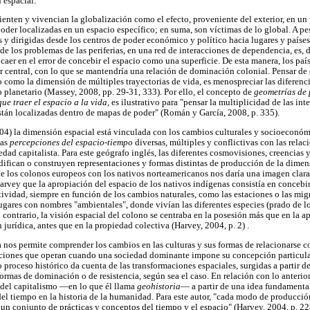
 espacial.
ienten y vivencian la globalización como el efecto, proveniente del exterior, en un
poder localizadas en un espacio específico; en suma, son víctimas de lo global. A pe
y dirigidas desde los centros de poder económico y político hacia lugares y países 
 de los problemas de las periferias, en una red de interacciones de dependencia, es,
 caer en el error de concebir el espacio como una superficie. De esta manera, los pa
r central, con lo que se mantendría una relación de dominación colonial. Pensar de 
o como la dimensión de múltiples trayectorias de vida, es menospreciar las diferenc
 planetario (Massey, 2008, pp. 29-31, 333). Por ello, el concepto de
geometrías de
ue traer el espacio a la vida
, es ilustrativo para "pensar la multiplicidad de las i
stán localizadas dentro de mapas de poder" (Román y García, 2008, p. 335).
004) la dimensión espacial está vinculada con los cambios culturales y socioeconó
las
percepciones del espacio-tiempo
diversas, múltiples y conflictivas con las rela
edad capitalista. Para este geógrafo inglés, las diferentes cosmovisiones, creencias y
ifican o construyen representaciones y formas distintas de producción de la dime
 de los colonos europeos con los nativos norteamericanos nos daría una imagen clara
Harvey que la apropiación del espacio de los nativos indígenas consistía en conceb
ctividad, siempre en función de los cambios naturales, como las estaciones o las mi
lugares con nombres "ambientales", donde vivían las diferentes especies (prado de lo
el contrario, la visión espacial del colono se centraba en la posesión más que en la a
jurídica, antes que en la propiedad colectiva (Harvey, 2004, p. 2) .
ca nos permite comprender los cambios en las culturas y sus formas de relacionarse c
aciones que operan cuando una sociedad dominante impone su concepción particular
 proceso histórico da cuenta de las transformaciones espaciales, surgidas a partir d
rmas de dominación o de resistencia, según sea el caso. En relación con lo anterior
l del capitalismo —en lo que él llama
geohistoria
— a partir de una idea fundamental
el tiempo en la historia de la humanidad. Para este autor, "cada modo de producció
un conjunto de prácticas y conceptos del tiempo y el espacio" (Harvey, 2004, p. 228