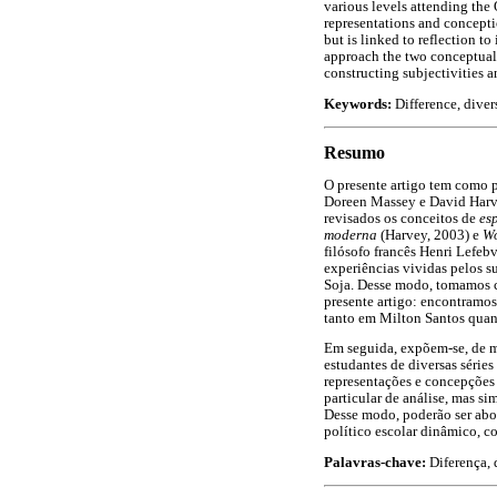
various levels attending the
representations and concepti
but is linked to reflection to
approach the two conceptual c
constructing subjectivities a
Keywords:
Difference, divers
Resumo
O presente artigo tem como pr
Doreen Massey e David Harvey
revisados os conceitos de
es
moderna
(Harvey, 2003) e
Wo
filósofo francês Henri Lefeb
experiências vividas pelos s
Soja. Desse modo, tomamos c
presente artigo: encontramos r
tanto em Milton Santos quan
Em seguida, expõem-se, de ma
estudantes de diversas série
representações e concepções
particular de análise, mas si
Desse modo, poderão ser abor
político escolar dinâmico, co
Palavras-chave:
Diferença, 