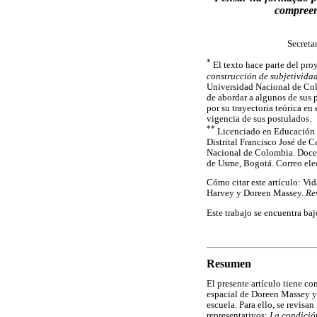
compreen
Secreta
*
El texto hace parte del pro
construcción de subjetividad
Universidad Nacional de Col
de abordar a algunos de sus p
por su trayectoria teórica e
vigencia de sus postulados.
**
Licenciado en Educación B
Distrital Francisco José de 
Nacional de Colombia. Docent
de Usme, Bogotá. Correo ele
Cómo citar este artículo: Vi
Harvey y Doreen Massey.
Re
Este trabajo se encuentra ba
Resumen
El presente artículo tiene co
espacial de Doreen Massey y 
escuela. Para ello, se revisa
representativos:
La condició