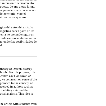
un interesante acercamiento
puesta, de una u otra forma,
a premisa que sirve a la vez
el territorio, y no el
utores de los que nos
ica del autor del artículo
egistros hacen parte de las
senta no pretende seguir un
los dos autores estudiados en
mprender las posibilidades de
ad.
ial theory of Doreen Massey
hools. For this purpose, this
 works:
The Condition of
d, we comment on some of the
pproach to the concept of
erceived in authors such as
ticulating axis and the
atial analysis. This idea is
he article with students from