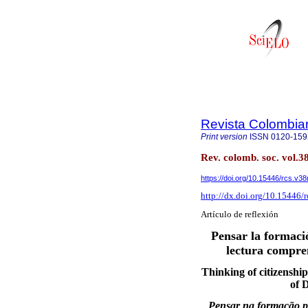
Revista Colombia
Print version
ISSN
0120-15
Rev. colomb. soc. vol.3
https://doi.org/10.15446/rcs.v3
http://dx.doi.org/10.15446/
Artículo de reflexión
Pensar la formaci
lectura compre
Thinking of citizenshi
of 
Pensar na formação pa