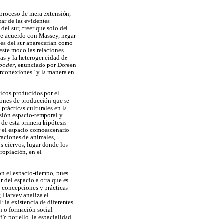
 proceso de mera extensión,
sar de las evidentes
del sur, creer que solo del
 de acuerdo con Massey, negar
íses del sur aparecerían como
este modo las relaciones
ias y la heterogeneidad de
 poder
, enunciado por Doreen
nterconexiones" y la manera en
micos producidos por el
ciones de producción que se
 prácticas culturales en la
nsión espacio-temporal y
 de esta primera hipótesis
ir el espacio comoescenario
graciones de animales,
s ciervos, lugar donde los
propiación, en el
on el espacio-tiempo, pues
 del espacio a otra que es
e concepciones y prácticas
, Harvey analiza el
: la existencia de diferentes
n o formación social
); por ello, la espacialidad