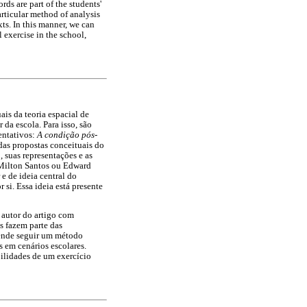
ds are part of the students'
rticular method of analysis
xts. In this manner, we can
 exercise in the school,
ais da teoria espacial de
da escola. Para isso, são
entativos:
A condição pós-
as propostas conceituais do
 suas representações e as
o Milton Santos ou Edward
 de ideia central do
r si. Essa ideia está presente
 autor do artigo com
s fazem parte das
tende seguir um método
s em cenários escolares.
bilidades de um exercício