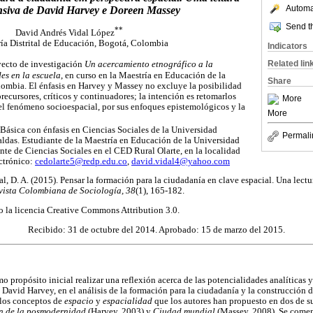
Automat
siva de David Harvey e Doreen Massey
Send th
**
David Andrés Vidal López
ría Distrital de Educación, Bogotá, Colombia
Indicators
Related lin
yecto de investigación
Un acercamiento etnográfico a la
es en la escuela
, en curso en la Maestría en Educación de la
Share
ombia. El énfasis en Harvey y Massey no excluye la posibilidad
recursores, críticos y continuadores; la intención es retomarlos
More
n el fenómeno socioespacial, por sus enfoques epistemológicos y la
More
ásica con énfasis en Ciencias Sociales de la Universidad
Permali
Caldas. Estudiante de la Maestría en Educación de la Universidad
e de Ciencias Sociales en el CED Rural Olarte, en la localidad
ctrónico:
cedolarte5@redp.edu.co
,
david.vidal4@yahoo.com
dal, D. A. (2015). Pensar la formación para la ciudadanía en clave espacial. Una lec
vista Colombiana de Sociología, 38
(1), 165-182.
jo la licencia Creative Commons Attribution 3.0.
Recibido: 31 de octubre del 2014. Aprobado: 15 de marzo del 2015.
mo propósito inicial realizar una reflexión acerca de las potencialidades analíticas 
David Harvey, en el análisis de la formación para la ciudadanía y la construcción d
n los conceptos de
espacio
y
espacialidad
que los autores han propuesto en dos de s
n de la posmodernidad
(Harvey, 2003) y
Ciudad mundial
(Massey, 2008). Se comen