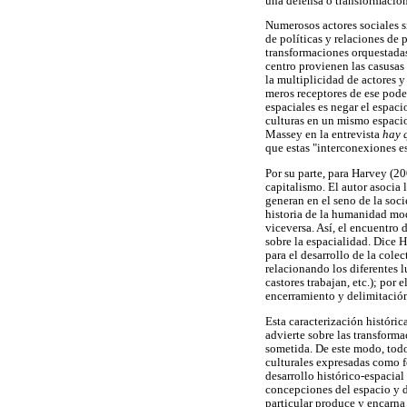
una defensa o transformación
Numerosos actores sociales s
de políticas y relaciones de 
transformaciones orquestadas 
centro provienen las casusas
la multiplicidad de actores y
meros receptores de ese pode
espaciales es negar el espaci
culturas en un mismo espacio
Massey en la entrevista
hay q
que estas "interconexiones e
Por su parte, para Harvey (2
capitalismo. El autor asocia 
generan en el seno de la soci
historia de la humanidad mod
viceversa. Así, el encuentro
sobre la espacialidad. Dice 
para el desarrollo de la cole
relacionando los diferentes 
castores trabajan, etc.); por 
encerramiento y delimitación 
Esta caracterización históri
advierte sobre las transform
sometida. De este modo, todo
culturales expresadas como fo
desarrollo histórico-espacia
concepciones del espacio y d
particular produce y encarna 