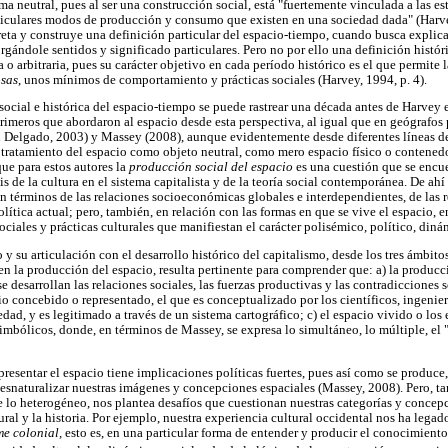
ma neutral, pues al ser una construcción social, está "fuertemente vinculada a las est
articulares modos de producción y consumo que existen en una sociedad dada" (Harve
reta y construye una definición particular del espacio-tiempo, cuando busca expli
rgándole sentidos y significado particulares. Pero no por ello una definición históri
 o arbitraria, pues su carácter objetivo en cada período histórico es el que permite 
osas
, unos mínimos de comportamiento y prácticas sociales (Harvey, 1994, p. 4).
 social e histórica del espacio-tiempo se puede rastrear una década antes de Harvey 
rimeros que abordaron al espacio desde esta perspectiva, al igual que en geógrafos
n Delgado, 2003) y Massey (2008), aunque evidentemente desde diferentes líneas de
l tratamiento del espacio como objeto neutral, como mero espacio físico o contenedor
que para estos autores la
producción social del espacio
es una cuestión que se encue
is de la cultura en el sistema capitalista y de la teoría social contemporánea. De ahí
en términos de las relaciones socioeconómicas globales e interdependientes, de las 
lítica actual; pero, también, en relación con las formas en que se vive el espacio, 
ciales y prácticas culturales que manifiestan el carácter polisémico, político, dinám
o y su articulación con el desarrollo histórico del capitalismo, desde los tres ámbit
n la producción del espacio, resulta pertinente para comprender que: a) la producci
e desarrollan las relaciones sociales, las fuerzas productivas y las contradiccione
io concebido o representado, el que es conceptualizado por los científicos, ingeniero
ad, y es legitimado a través de un sistema cartográfico; c) el espacio vivido o los
simbólicos, donde, en términos de Massey, se expresa lo simultáneo, lo múltiple, el 
resentar el espacio tiene implicaciones políticas fuertes, pues así como se produce
esnaturalizar nuestras imágenes y concepciones espaciales (Massey, 2008). Pero, tam
e lo heterogéneo, nos plantea desafíos que cuestionan nuestras categorías y concepc
tural y la historia. Por ejemplo, nuestra experiencia cultural occidental nos ha lega
me colonial,
esto es, en una particular forma de entender y producir el conocimiento s