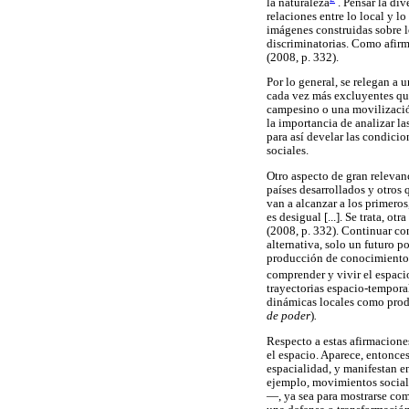
la naturaleza
. Pensar la div
relaciones entre lo local y l
imágenes construidas sobre 
discriminatorias. Como afir
(2008, p. 332).
Por lo general, se relegan a
cada vez más excluyentes que
campesino o una movilización
la importancia de analizar la
para así develar las condicio
sociales.
Otro aspecto de gran relevanc
países desarrollados y otros 
van a alcanzar a los primeros
es desigual [...]. Se trata, o
(2008, p. 332). Continuar con
alternativa, solo un futuro po
producción de conocimientos 
comprender y vivir el espac
trayectorias espacio-temporal
dinámicas locales como produ
de poder
)
.
Respecto a estas afirmaciones
el espacio. Aparece, entonce
espacialidad, y manifestan en 
ejemplo, movimientos sociale
—, ya sea para mostrarse com