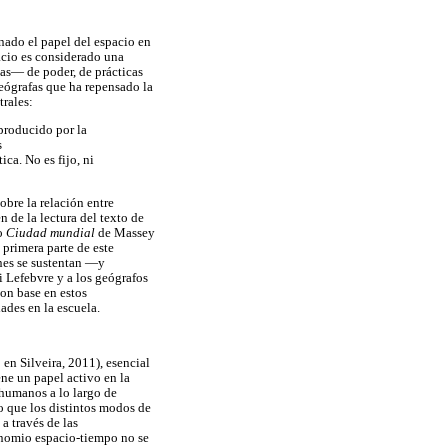
nado el papel del espacio en
pacio es considerado una
as— de poder, de prácticas
geógrafas que ha repensado la
trales:
producido por la
s
ica. No es fijo, ni
obre la relación entre
 de la lectura del texto de
to
Ciudad mundial
de Massey
 primera parte de este
ones se sustentan —y
i Lefebvre y a los geógrafos
on base en estos
ades en la escuela.
o en Silveira, 2011), esencial
iene un papel activo en la
 humanos a lo largo de
lo que los distintos modos de
a través de las
binomio espacio-tiempo no se