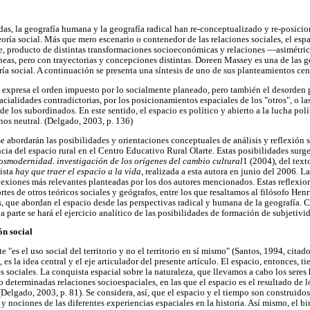
adas, la geografía humana y la geografía radical han re-conceptualizado y re-posicio
eoría social. Más que mero escenario o contenedor de las relaciones sociales, el es
e, producto de distintas transformaciones socioeconómicas y relaciones —asimétric
áneas, pero con trayectorias y concepciones distintas. Doreen Massey es una de las 
ría social. A continuación se presenta una síntesis de uno de sus planteamientos cen
 expresa el orden impuesto por lo socialmente planeado, pero también el desorden 
cialidades contradictorias, por los posicionamientos espaciales de los "otros", o la
e los subordinados. En este sentido, el espacio es político y abierto a la lucha polít
os neutral. (Delgado, 2003, p. 136)
, se abordarán las posibilidades y orientaciones conceptuales de análisis y reflexión s
ia del espacio rural en el Centro Educativo Rural Olarte. Estas posibilidades surgen
osmodernidad. investigación de los orígenes del cambio cultural
1 (2004), del tex
vista
hay que traer el espacio a la vida
, realizada a esta autora en junio del 2006. La
eflexiones más relevantes planteadas por los dos autores mencionados. Estas reflexi
s de otros teóricos sociales y geógrafos, entre los que resaltamos al filósofo Henr
 que abordan el espacio desde las perspectivas radical y humana de la geografía. C
 parte se hará el ejercicio analítico de las posibilidades de formación de subjetivid
ón social
 "es el uso social del territorio y no el territorio en sí mismo" (Santos, 1994, citad
, es la idea central y el eje articulador del presente artículo. El espacio, entonces, t
s sociales. La conquista espacial sobre la naturaleza, que llevamos a cabo los seres
o determinadas relaciones socioespaciales, en las que el espacio es el resultado de 
elgado, 2003, p. 81). Se considera, así, que el espacio y el tiempo son construidos 
y nociones de las diferentes experiencias espaciales en la historia. Así mismo, el 