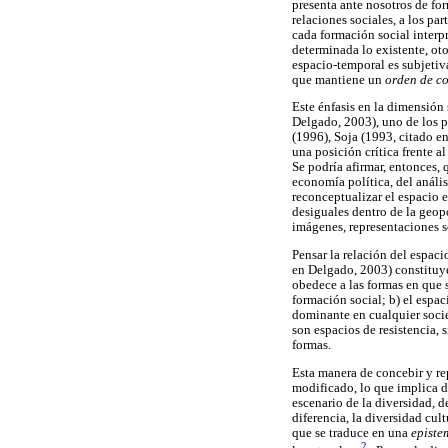
presenta ante nosotros de for
relaciones sociales, a los p
cada formación social interp
determinada lo existente, oto
espacio-temporal es subjetiva
que mantiene un
orden de c
Este énfasis en la dimensión
Delgado, 2003), uno de los p
(1996), Soja (1993, citado e
una posición crítica frente a
Se podría afirmar, entonces, 
economía política, del anális
reconceptualizar el espacio 
desiguales dentro de la geopo
imágenes, representaciones so
Pensar la relación del espaci
en Delgado, 2003) constituye
obedece a las formas en que s
formación social; b) el espac
dominante en cualquier socied
son espacios de resistencia, 
formas.
Esta manera de concebir y rep
modificado, lo que implica d
escenario de la diversidad, d
diferencia, la diversidad cul
que se traduce en una
episte
2