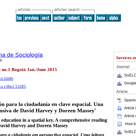
na de Sociología
Services 
9X
Journal
8 no.1 Bogotá Jan./June 2015
SciELO
8n1.53285
Google
rcs.v38n1.53285
.
Article
Spanis
ón para la ciudadanía en clave espacial. Una
Article
nsiva de David Harvey y Doreen Massey
*
Article
p education in a spatial key. A comprehensive reading
How to 
David Harvey and Doreen Massey
SciELO
ra a cidadania em perspectiva espacial. Uma leitura