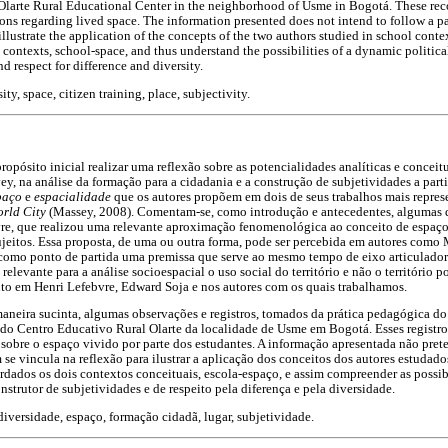
 Olarte Rural Educational Center in the neighborhood of Usme in Bogotá. These recor
ons regarding lived space. The information presented does not intend to follow a pa
 illustrate the application of the concepts of the two authors studied in school conte
ontexts, school-space, and thus understand the possibilities of a dynamic political
nd respect for difference and diversity.
ity, space, citizen training, place, subjectivity.
opósito inicial realizar uma reflexão sobre as potencialidades analíticas e conceitu
, na análise da formação para a cidadania e a construção de subjetividades a partir 
paço
e
espacialidade
que os autores propõem em dois de seus trabalhos mais repres
rld City
(Massey, 2008). Comentam-se, como introdução e antecedentes, algumas d
vre, que realizou uma relevante aproximação fenomenológica ao conceito de espaço,
ujeitos. Essa proposta, de uma ou outra forma, pode ser percebida em autores com
omo ponto de partida uma premissa que serve ao mesmo tempo de eixo articulador e
elevante para a análise socioespacial o uso social do território e não o território po
to em Henri Lefebvre, Edward Soja e nos autores com os quais trabalhamos.
neira sucinta, algumas observações e registros, tomados da prática pedagógica do
s do Centro Educativo Rural Olarte da localidade de Usme em Bogotá. Esses registro
 sobre o espaço vivido por parte dos estudantes. A informação apresentada não pre
m se vincula na reflexão para ilustrar a aplicação dos conceitos dos autores estudado
dados os dois contextos conceituais, escola-espaço, e assim compreender as possi
nstrutor de subjetividades e de respeito pela diferença e pela diversidade.
diversidade, espaço, formação cidadã, lugar, subjetividade.