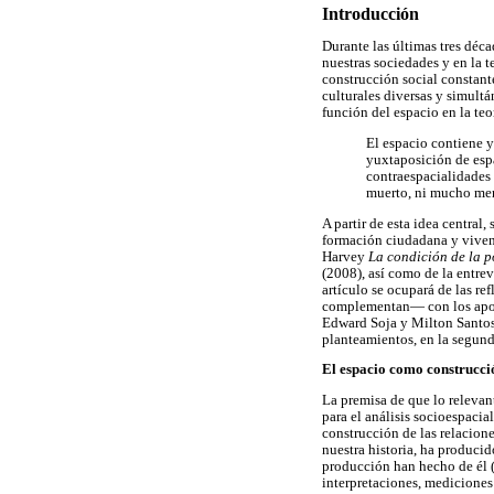
Introducción
Durante las últimas tres déc
nuestras sociedades y en la t
construcción social constant
culturales diversas y simult
función del espacio en la teo
El espacio contiene y
yuxtaposición de espa
contraespacialidades d
muerto, ni mucho men
A partir de esta idea central
formación ciudadana y vivenc
Harvey
La condición de la p
(2008), así como de la entre
artículo se ocupará de las r
complementan— con los aporte
Edward Soja y Milton Santos,
planteamientos, en la segunda
El espacio como construcci
La premisa de que lo relevante
para el análisis socioespacial
construcción de las relacione
nuestra historia, ha producid
producción han hecho de él (D
interpretaciones, mediciones 