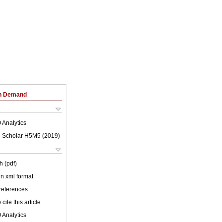
on Demand
 Analytics
 Scholar H5M5 (
2019
)
h (pdf)
 in xml format
 references
cite this article
 Analytics