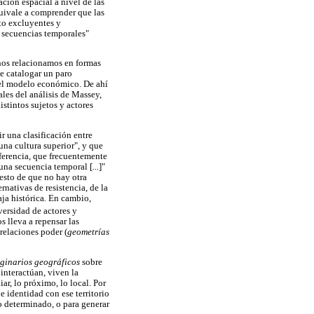
ación espacial a nivel de las
equivale a comprender que las
to excluyentes y
 secuencias temporales"
 nos relacionamos en formas
de catalogar un paro
del modelo económico. De ahí
ales del análisis de Massey,
istintos sujetos y actores
r una clasificación entre
"una cultura superior", y que
iferencia, que frecuentemente
en una secuencia temporal [
...
]"
uesto de que no hay otra
ernativas de resistencia, de la
ja histórica
.
En cambio,
versidad de actores y
s lleva a repensar las
relaciones poder (
geometrías
ginarios geográficos
sobre
interactúan, viven la
iar, lo próximo, lo local. Por
 identidad con ese territorio
o determinado, o para generar