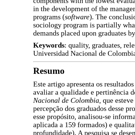
components with the lowest evalua
in the development of the managem
programs (
software
). The conclusi
sociology program is partially wha
demands placed upon graduates by 
Keywords
: quality, graduates, re
Universidad Nacional de Colombi
Resumo
Este artigo apresenta os resultado
avaliar a qualidade e pertinência
Nacional de Colombia
, que esteve
percepção dos graduados desse pr
esse propósito, analisou-se inform
aplicada a 159 formados) e qualitat
profundidade). A pesquisa se dese