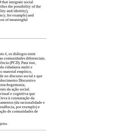
that integrate social
fies the possibility of the
lity and identity),
ency, for example) and
ation of meaningful
to é, os diálogos entre
 as comunidades diferenciais.
ência (PCD). Para isso,
 da cidadania multi e
 o material empírico,
de no discurso social e que
onhecimento Discursivo
ontra-hegemonia,
rais da ação social.
visual e cognitiva que
 leva à constatação da
stamentos (da racionalidade e
pendência, por exemplo) e
riação de comunidades de
jeito.