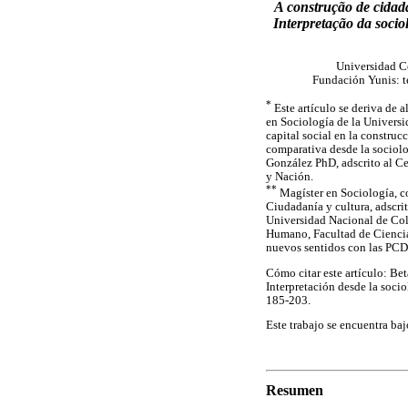
A construção de cidada
Interpretação da sociol
Universidad C
Fundación Yunis: t
*
Este artículo se deriva de a
en Sociología de la Univers
capital social en la constru
comparativa desde la sociolog
González PhD, adscrito al Ce
y Nación.
**
Magíster en Sociología, co
Ciudadanía y cultura, adscri
Universidad Nacional de Col
Humano, Facultad de Ciencia
nuevos sentidos con las PCD
Cómo citar este artículo: Be
Interpretación desde la socio
185-203.
Este trabajo se encuentra ba
Resumen