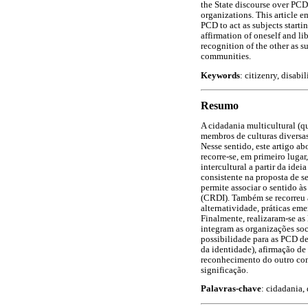
the State discourse over PCD
organizations. This article e
PCD to act as subjects starti
affirmation of oneself and l
recognition of the other as s
communities.
Keywords
: citizenry, disabi
Resumo
A cidadania multicultural (qu
membros de culturas diversas
Nesse sentido, este artigo ab
recorre-se, em primeiro lugar
intercultural a partir da ide
consistente na proposta de s
permite associar o sentido 
(CRDI). Também se recorreu 
alternatividade, práticas eme
Finalmente, realizaram-se as
integram as organizações soc
possibilidade para as PCD de 
da identidade), afirmação de
reconhecimento do outro como
significação.
Palavras-chave
: cidadania, 