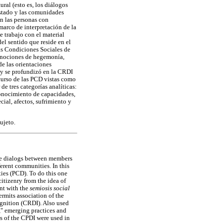
ural (esto es, los diálogos
Estado y las comunidades
en las personas con
 marco de interpretación de la
e trabajo con el material
el sentido que reside en el
las Condiciones Sociales de
s nociones de hegemonía,
de las orientaciones
D y se profundizó en la CRDI
scurso de las PCD vistas como
de tres categorías analíticas:
econocimiento de capacidades,
ial, afectos, sufrimiento y
ujeto.
(the dialogs between members
ferent communities. In this
ities (PCD). To do this one
citizenry from the idea of
ent with the
semiosis social
ermits association of the
ognition (CRDI). Also used
," emerging practices and
gs of the CPDI were used in