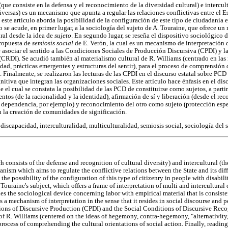
que consiste en la defensa y el reconocimiento de la diversidad cultural) e intercult
iversas) es un mecanismo que apunta a regular las relaciones conflictivas entre el 
, este artículo aborda la posibilidad de la configuración de este tipo de ciudadanía 
 se acude, en primer lugar, a la sociología del sujeto de A. Touraine, que ofrece un
ral desde la idea de
sujeto
. En segundo lugar, se reseña el dispositivo sociológico d
propuesta de
semiosis social
de E. Verón, la cual es un mecanismo de interpretación d
e asociar el sentido a las Condiciones Sociales de Producción Discursiva (CPDI) y 
CRDI). Se acudió también al materialismo cultural de R. Williams (centrado en la
ad, prácticas emergentes y estructuras del sentir), para el proceso de comprensión 
l. Finalmente, se realizaron las lecturas de las CPDI en el discurso estatal sobre PC
nitiva que integran las organizaciones sociales. Este artículo hace énfasis en el di
 el cual se constata la posibilidad de las PCD de constituirse como sujetos, a partir 
ntos (de la racionalidad y la identidad), afirmación de sí y liberación (desde el r
 dependencia, por ejemplo) y reconocimiento del otro como sujeto (protección espec
n la creación de comunidades de significación.
 discapacidad, interculturalidad, multiculturalidad, semiosis social, sociología del s
h consists of the defense and recognition of cultural diversity) and intercultural 
hanism which aims to regulate the conflictive relations between the State and its dif
 the possibility of the configuration of this type of citizenry in people with disabil
 Touraine's subject, which offers a frame of interpretation of multi and intercultural 
nes the sociological device concerning labor with empirical material that is consist
s a mechanism of interpretation in the sense that it resides in social discourse and p
ions of Discursive Production (CPDI) and the Social Conditions of Discursive Rec
 of R. Williams (centered on the ideas of hegemony, contra-hegemony, "alternativity
e process of comprehending the cultural orientations of social action. Finally, readin