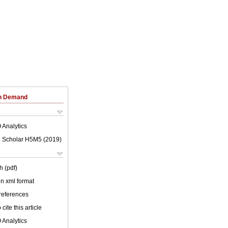
on Demand
 Analytics
 Scholar H5M5 (
2019
)
h (pdf)
 in xml format
 references
cite this article
 Analytics