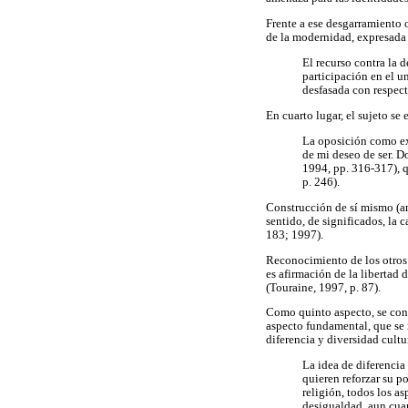
Frente a ese desgarramiento
de la modernidad, expresada
El recurso contra la 
participación en el u
desfasada con respect
En cuarto lugar, el sujeto se 
La oposición como ex
de mi deseo de ser. D
1994, pp. 316-317), 
p. 246).
Construcción de sí mismo (amo
sentido, de significados, la
183; 1997).
Reconocimiento de los otros c
es afirmación de la libertad 
(Touraine, 1997, p. 87).
Como quinto aspecto, se consi
aspecto fundamental, que se m
diferencia y diversidad cultu
La idea de diferencia
quieren reforzar su po
religión, todos los a
desigualdad, aun cua