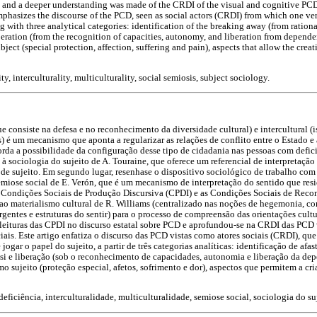
 and a deeper understanding was made of the CRDI of the visual and cognitive PCD 
mphasizes the discourse of the PCD, seen as social actors (CRDI) from which one veri
ng with three analytical categories: identification of the breaking away (from rationa
iberation (from the recognition of capacities, autonomy, and liberation from depend
ubject (special protection, affection, suffering and pain), aspects that allow the cre
lity, interculturality, multiculturality, social semiosis, subject sociology.
e consiste na defesa e no reconhecimento da diversidade cultural) e intercultural (is
) é um mecanismo que aponta a regularizar as relações de conflito entre o Estado e
orda a possibilidade da configuração desse tipo de cidadania nas pessoas com defici
, à sociologia do sujeito de A. Touraine, que oferece um referencial de interpretação
ia de sujeito. Em segundo lugar, resenhase o dispositivo sociológico de trabalho com
emiose social de E. Verón, que é um mecanismo de interpretação do sentido que resi
às Condições Sociais de Produção Discursiva (CPDI) e as Condições Sociais de Rec
ao materialismo cultural de R. Williams (centralizado nas noções de hegemonia, c
rgentes e estruturas do sentir) para o processo de compreensão das orientações cultu
 leituras das CPDI no discurso estatal sobre PCD e aprofundou-se na CRDI das PCD 
iais. Este artigo enfatiza o discurso das PCD vistas como atores sociais (CRDI), que
jogar o papel do sujeito, a partir de três categorias analíticas: identificação de afa
 si e liberação (sob o reconhecimento de capacidades, autonomia e liberação da de
 sujeito (proteção especial, afetos, sofrimento e dor), aspectos que permitem a c
deficiência, interculturalidade, multiculturalidade, semiose social, sociologia do su