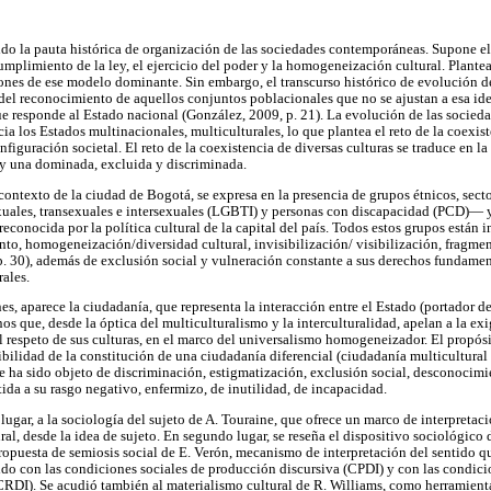
do la pauta histórica de organización de las sociedades contemporáneas. Supone el
umplimiento de la ley, el ejercicio del poder y la homogeneización cultural. Plantea
ciones de ese modelo dominante. Sin embargo, el transcurso histórico de evolución d
del reconocimiento de aquellos conjuntos poblacionales que no se ajustan a esa ide
e responde al Estado nacional (González, 2009, p. 21). La evolución de las socieda
ia los Estados multinacionales, multiculturales, lo que plantea el reto de la coexis
iguración societal. El reto de la coexistencia de diversas culturas se traduce en la
 y una dominada, excluida y discriminada.
l contexto de la ciudad de Bogotá, se expresa en la presencia de grupos étnicos, sec
exuales, transexuales e intersexuales (LGBTI) y personas con discapacidad (PCD)— 
conocida por la política cultural de la capital del país. Todos estos grupos están 
to, homogeneización/diversidad cultural, invisibilización/ visibilización, fragme
 30), además de exclusión social y vulneración constante a sus derechos fundamenta
rales.
es, aparece la ciudadanía, que representa la interacción entre el Estado (portador d
s que, desde la óptica del multiculturalismo y la interculturalidad, apelan a la ex
el respeto de sus culturas, en el marco del universalismo homogeneizador. El propósi
sibilidad de la constitución de una ciudadanía diferencial (ciudadanía multicultural 
 ha sido objeto de discriminación, estigmatización, exclusión social, desconocim
tida a su rasgo negativo, enfermizo, de inutilidad, de incapacidad.
 lugar, a la sociología del sujeto de A. Touraine, que ofrece un marco de interpreta
ral, desde la idea de sujeto. En segundo lugar, se reseña el dispositivo sociológico 
ropuesta de semiosis social de E. Verón, mecanismo de interpretación del sentido qu
tido con las condiciones sociales de producción discursiva (CPDI) y con las condici
RDI). Se acudió también al materialismo cultural de R. Williams, como herramient