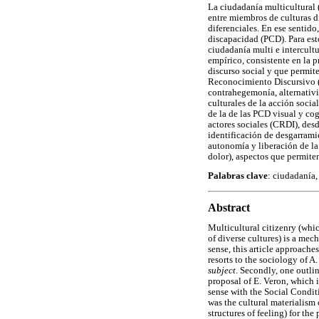
La ciudadanía multicultural (
entre miembros de culturas d
diferenciales. En ese sentido
discapacidad (PCD). Para esto
ciudadanía multi e intercultu
empírico, consistente en la 
discurso social y que permit
Reconocimiento Discursivo (
contrahegemonía, alternativid
culturales de la acción socia
de la de las PCD visual y cog
actores sociales (CRDI), desde
identificación de desgarramie
autonomía y liberación de la
dolor), aspectos que permite
Palabras clave
: ciudadanía,
Abstract
Multicultural citizenry (whic
of diverse cultures) is a mec
sense, this article approaches
resorts to the sociology of A.
subject
. Secondly, one outli
proposal of E. Veron, which i
sense with the Social Condit
was the cultural materialism
structures of feeling) for th