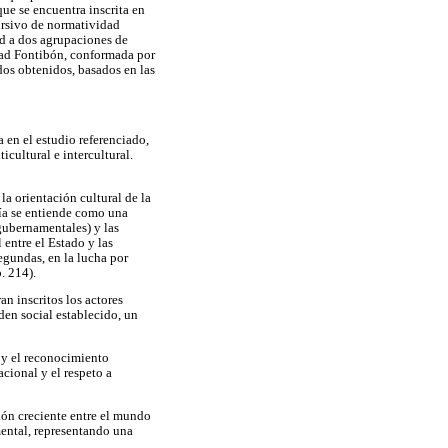
que se encuentra inscrita en
ursivo de normatividad
ad a dos agrupaciones de
dad Fontibón, conformada por
dos obtenidos, basados en las
a en el estudio referenciado,
cultural e intercultural.
la orientación cultural de la
nía se entiende como una
 gubernamentales) y las
 entre el Estado y las
egundas, en la lucha por
. 214).
an inscritos los actores
den social establecido, un
l y el reconocimiento
cional y el respeto a
ión creciente entre el mundo
mental, representando una