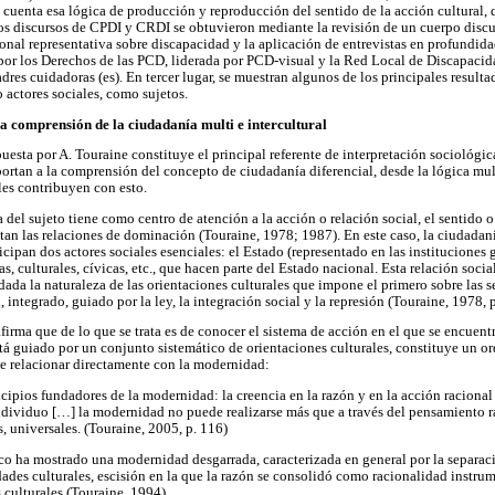
n cuenta esa lógica de producción y reproducción del sentido de la acción cultural, 
os discursos de CPDI y CRDI se obtuvieron mediante la revisión de un cuerpo disc
cional representativa sobre discapacidad y la aplicación de entrevistas en profundid
or los Derechos de las PCD, liderada por PCD-visual y la Red Local de Discapaci
res cuidadoras (es). En tercer lugar, se muestran algunos de los principales resulta
actores sociales, como sujetos.
 la comprensión de la ciudadanía multi e intercultural
uesta por A. Touraine constituye el principal referente de interpretación sociológic
ortan a la comprensión del concepto de ciudadanía diferencial, desde la lógica multi
es contribuyen con esto.
a del sujeto tiene como centro de atención a la acción o relación social, el sentido o 
ustan las relaciones de dominación (Touraine, 1978; 1987). En este caso, la ciudada
ticipan dos actores sociales esenciales: el Estado (representado en las instituciones
, culturales, cívicas, etc., que hacen parte del Estado nacional. Esta relación social
dada la naturaleza de las orientaciones culturales que impone el primero sobre las s
integrado, guiado por la ley, la integración social y la represión (Touraine, 1978, p
irma que de lo que se trata es de conocer el sistema de acción en el que se encuentr
stá guiado por un conjunto sistemático de orientaciones culturales, constituye un or
e relacionar directamente con la modernidad:
ncipios fundadores de la modernidad: la creencia en la razón y en la acción raciona
ndividuo […] la modernidad no puede realizarse más que a través del pensamiento ra
 universales. (Touraine, 2005, p. 116)
ico ha mostrado una modernidad desgarrada, caracterizada en general por la separac
idades culturales, escisión en la que la razón se consolidó como racionalidad instru
 culturales (Touraine, 1994).