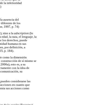
de la inferioridad
)
 la ausencia del
 diferente de los
ne, 1997, p. 74)
), sino a la
adscription
(lo
edad, la raza, el lenguaje, la
de los derechos, puede
ignidad humana en sus
en, por definición, a
05, p. 184).
nde como la dimensión
 y construcción de sí mismo se
2006a), esto es, a su
ectamente con la idea de
u comunicación, su
¿pueden considerarse las
s acciones en cuanto que
ienta sus acciones como
es de la acción (Touraine),