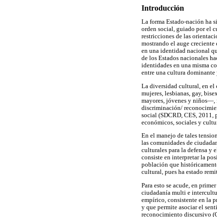
Introducción
La forma Estado-nación ha si
orden social, guiado por el c
restricciones de las orienta
mostrando el auge creciente 
en una identidad nacional qu
de los Estados nacionales hac
identidades en una misma conf
entre una cultura dominante
La diversidad cultural, en e
mujeres, lesbianas, gay, bis
mayores, jóvenes y niños—, re
discriminación/ reconocimien
social (SDCRD, CES, 2011, p.
económicos, sociales y cultu
En el manejo de tales tension
las comunidades de ciudadano
culturales para la defensa y 
consiste en interpretar la po
población que históricamente
cultural, pues ha estado remi
Para esto se acude, en primer
ciudadanía multi e intercultu
empírico, consistente en la p
y que permite asociar el sen
reconocimiento discursivo (C