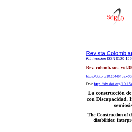
Revista Colombia
Print version
ISSN
0120-15
Rev. colomb. soc. vol.3
https://doi.org/10.15446/rcs.v3
Doi:
http://dx.doi.org/10.1
La construcción de
con Discapacidad. In
semiosis
The Construction of th
disabilities: Interp