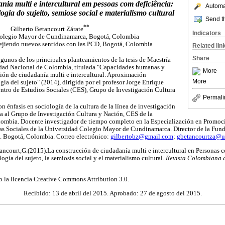
nia multi e intercultural em pessoas com deficiência:
Automat
ogia do sujeito, semiose social e materialismo cultural
Send th
**
Gilberto Betancourt Zárate
Indicators
olegio Mayor de Cundinamarca, Bogotá, Colombia
ejiendo nuevos sentidos con las PCD, Bogotá, Colombia
Related lin
Share
lgunos de los principales planteamientos de la tesis de Maestría
idad Nacional de Colombia, titulada "Capacidades humanas y
More
cción de ciudadanía multi e intercultural. Aproximación
More
ía del sujeto" (2014), dirigida por el profesor Jorge Enrique
ntro de Estudios Sociales (CES), Grupo de Investigación Cultura
Permali
n énfasis en sociología de la cultura de la línea de investigación
ta al Grupo de Investigación Cultura y Nación, CES de la
ombia. Docente investigador de tiempo completo en la Especialización en Promoci
s Sociales de la Universidad Colegio Mayor de Cundinamarca. Director de la Fund
. Bogotá, Colombia. Correo electrónico:
gilbertobz@gmail.com
;
gbetancourtza@u
tancourt,G.(2015).La construcción de ciudadanía multi e intercultural en Personas 
logía del sujeto, la semiosis social y el materialismo cultural.
Revista Colombiana d
jo la licencia Creative Commons Attribution 3.0.
Recibido: 13 de abril del 2015. Aprobado: 27 de agosto del 2015.