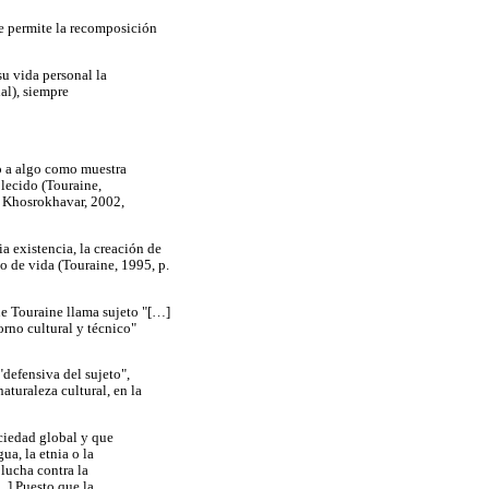
e permite la recomposición
u vida personal la
al), siempre
o a algo como muestra
blecido (Touraine,
y Khosrokhavar, 2002,
a existencia, la creación de
o de vida (Touraine, 1995, p.
que Touraine llama sujeto "[…]
orno cultural y técnico"
"defensiva del sujeto",
aturaleza cultural, en la
ociedad global y que
ua, la etnia o la
 lucha contra la
…] Puesto que la