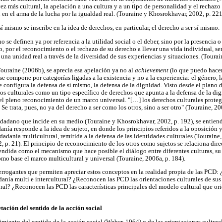
z más cultural, la apelación a una cultura y a un tipo de personalidad y el rechazo 
n en el arma de la lucha por la igualdad real. (Touraine y Khosrokhavar, 2002, p. 221
sí mismo se inscribe en la idea de derechos, en particular, el derecho a ser sí mismo.
o se definen ya por referencia a la utilidad social o el deber, sino por la presencia o
, por el reconocimiento o el rechazo de su derecho a llevar una vida individual, ser
 una unidad real a través de la diversidad de sus experiencias y situaciones. (Tourai
Touraine (2006b), se aprecia esa apelación ya no al
achievement
(lo que puedo hacer
e compone por categorías ligadas a la existencia y no a la experiencia: el género, la 
se configura la defensa de sí mismo, la defensa de la dignidad. Visto desde el plano 
hos culturales como un tipo específico de derechos que apunta a la defensa de la d
 el pleno reconocimiento de un marco universal. "[…] los derechos culturales proteg
Se trata, pues, no ya del derecho a ser como los otros, sino a ser otro" (Touraine, 20
iudadano que incide en su medio (Touraine y Khosrokhavar, 2002, p. 192), se entie
danía responde a la idea de sujeto, en donde los principios referidos a la oposición
dadanía multicultural, remitida a la defensa de las identidades culturales (Touraine, 
, p. 21). El principio de reconocimiento de los otros como sujetos se relaciona dir
tendida como el mecanismo que hace posible el diálogo entre diferentes culturas, s
omo base el marco multicultural y universal (Touraine, 2006a, p. 184).
rrogantes que permiten apreciar estos conceptos en la realidad propia de las PCD: 
danía multi e intercultural? ¿Reconocen las PCD las orientaciones culturales de su
ural? ¿Reconocen las PCD las características principales del modelo cultural que or
ación del sentido de la acción social
iento del sentido de la acción social (Weber, 1964) o de las orientaciones cultural