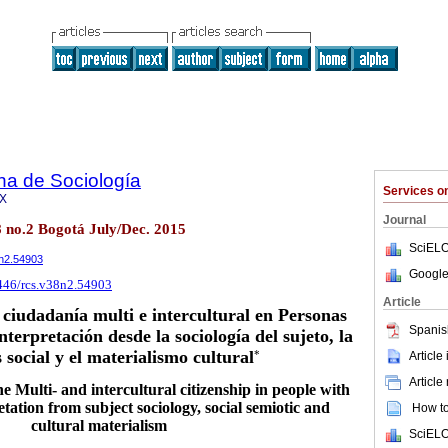
na de Sociología
Services 
9X
Journal
8 no.2 Bogotá July/Dec. 2015
SciELO
8n2.54903
Google
5446/rcs.v38n2.54903
Article
 ciudadanía multi e intercultural en Personas
Spanis
terpretación desde la sociología del sujeto, la
 social y el materialismo cultural
Article
*
Article
e Multi- and intercultural citizenship in people with
retation from subject sociology, social semiotic and
How to 
cultural materialism
SciELO