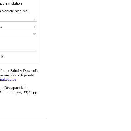
ic translation
is article by e-mail
ks
nk
ón en Salud y Desarrollo
ación Yunis: tejiendo
nal.edu.co
con Discapacidad.
e Sociología, 38
(2), pp.