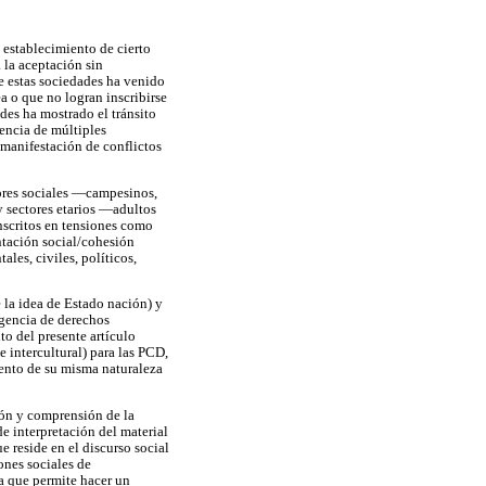
 establecimiento de cierto
 la aceptación sin
e estas sociedades ha venido
a o que no logran inscribirse
des ha mostrado el tránsito
tencia de múltiples
 manifestación de conflictos
tores sociales —campesinos,
y sectores etarios —adultos
inscritos en tensiones como
ntación social/cohesión
les, civiles, políticos,
e la idea de Estado nación) y
igencia de derechos
to del presente artículo
e intercultural) para las PCD,
iento de su misma naturaleza
ción y comprensión de la
de interpretación del material
e reside en el discurso social
ones sociales de
a que permite hacer un