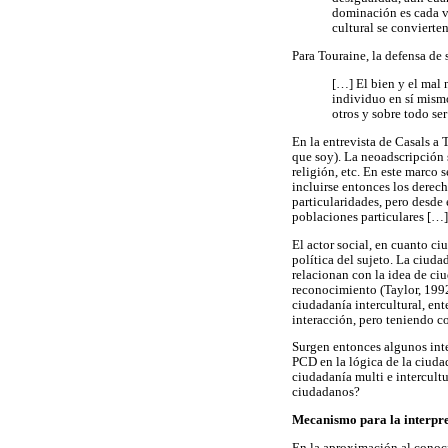
dominación es cada ve
cultural se convierte
Para Touraine, la defensa de 
[…] El bien y el mal n
individuo en sí mismo
otros y sobre todo ser
En la entrevista de Casals a 
que soy). La neoadscripción s
religión, etc. En este marco 
incluirse entonces los derec
particularidades, pero desde
poblaciones particulares […] 
El actor social, en cuanto c
política del sujeto. La ciuda
relacionan con la idea de ciu
reconocimiento (Taylor, 1992
ciudadanía intercultural, en
interacción, pero teniendo c
Surgen entonces algunos inte
PCD en la lógica de la ciuda
ciudadanía multi e intercult
ciudadanos?
Mecanismo para la interpret
En la aproximación al conocim