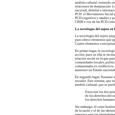
análisis cultural, teniendo e
relaciones de dominación. L
nacional, distrital e interna
PCD: el Movimiento Social p
PCD-cognitiva y madres y pad
CRDI o voz de las PCD como 
La sociología del sujeto en
La sociología del sujeto prop
pues ofrece elementos que ap
Cuatro elementos conceptual
En primer lugar, la sociologí
acción, pues en ella se incr
relación social en la que par
comunidades locales, políticas
comunidades es conflictiva, 
mantener un Estado nacional, 
En segundo lugar, Touraine af
sociales. Este sistema, que e
modelo cultural, que se pued
Estos son los dos pri
de los derechos del i
los derechos humanos,
Sin embargo, el curso histór
de la razón y el de las ident
amenaza para las identidades