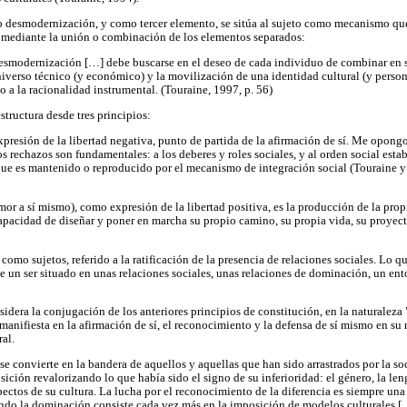
 o desmodernización, y como tercer elemento, se sitúa al sujeto como mecanismo qu
 mediante la unión o combinación de los elementos separados:
desmodernización […] debe buscarse en el deseo de cada individuo de combinar en s
niverso técnico (y económico) y la movilización de una identidad cultural (y person
o a la racionalidad instrumental. (Touraine, 1997, p. 56)
estructura desde tres principios:
presión de la libertad negativa, punto de partida de la afirmación de sí. Me opong
os rechazos son fundamentales: a los deberes y roles sociales, y al orden social esta
que es mantenido o reproducido por el mecanismo de integración social (Touraine 
r a sí mismo), como expresión de la libertad positiva, es la producción de la propi
 capacidad de diseñar y poner en marcha su propio camino, su propia vida, su proyect
omo sujetos, referido a la ratificación de la presencia de relaciones sociales. Lo 
de un ser situado en unas relaciones sociales, unas relaciones de dominación, un ent
dera la conjugación de los anteriores principios de constitución, en la naturaleza 
anifiesta en la afirmación de sí, el reconocimiento y la defensa de sí mismo en su n
ral.
 se convierte en la bandera de aquellos y aquellas que han sido arrastrados por la s
sición revalorizando lo que había sido el signo de su inferioridad: el género, la leng
spectos de su cultura. La lucha por el reconocimiento de la diferencia es siempre una
ndo la dominación consiste cada vez más en la imposición de modelos culturales [