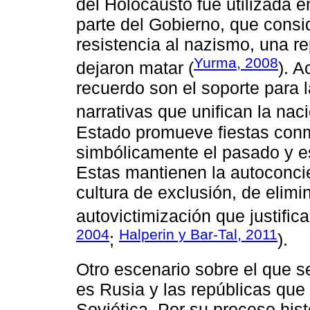
del Holocausto fue utilizada en
parte del Gobierno, que consi
resistencia al nazismo, una r
Yurma, 2008
dejaron matar (
). A
recuerdo son el soporte para 
narrativas que unifican la naci
Estado promueve fiestas con
simbólicamente el pasado y es
Estas mantienen la autoconci
cultura de exclusión, de elim
autovictimización que justifica
2004
Halperin y Bar-Tal, 2011
;
).
Otro escenario sobre el que 
es Rusia y las repúblicas que
Soviética. Por su proceso his