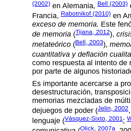
(2002)
Bell (2003)
en Alemania,
Rabotnikof (2010)
Francia,
en Am
exceso de memoria.
Este fen
Tijana, 2012
de memoria
(
),
cris
Bell, 2003
metateórico
(
),
memor
cuantitativa y deflación cualita
como respuesta al intento de 
por parte de algunos historia
Es importante acercarse a pr
desestructuración, transposic
memorias mezcladas de múlti
Jelin, 2002
dejuegos de poder (
Vásquez-Sixto, 2001
W
lenguaje (
;
Olick, 2007a
comunicativa (
, 20