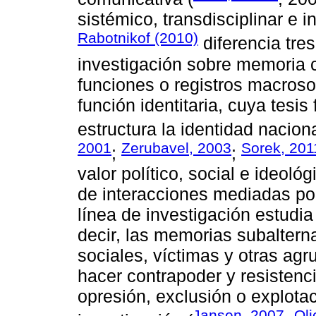
sistémico, transdisciplinar e i
Rabotnikof (2010)
diferencia tre
investigación sobre memoria c
funciones o registros macrosoc
función identitaria, cuya tes
estructura la identidad naciona
2001
Zerubavel, 2003
Sorek, 201
;
;
valor político, social e ideoló
de interacciones mediadas po
línea de investigación estudia 
decir, las memorias subalter
sociales, víctimas y otras agr
hacer contrapoder y resistenc
opresión, exclusión o explota
Jansen, 2007
Oli