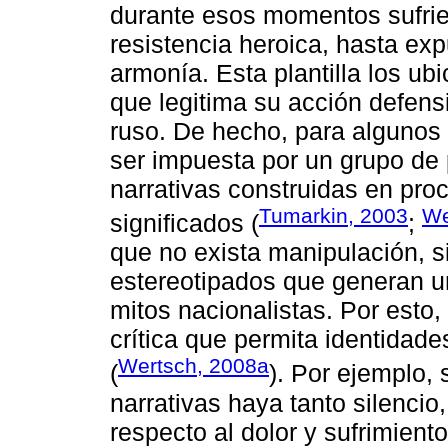
durante esos momentos sufrie
resistencia heroica, hasta exp
armonía. Esta plantilla los ub
que legitima su acción defen
ruso. De hecho, para algunos a
ser impuesta por un grupo de p
narrativas construidas en pro
Tumarkin, 2003
We
significados (
;
que no exista manipulación, s
estereotipados que generan un
mitos nacionalistas. Por esto
crítica que permita identidad
Wertsch, 2008a
(
). Por ejemplo, 
narrativas haya tanto silenci
respecto al dolor y sufrimient