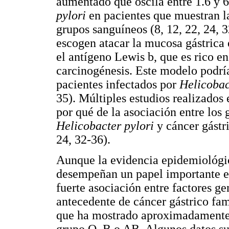
aumentado que oscila entre 1.6 y 6
pylori
en pacientes que muestran la
grupos sanguíneos (8, 12, 22, 24, 
escogen atacar la mucosa gástrica 
el antígeno Lewis b, que es rico e
carcinogénesis. Este modelo podría
pacientes infectados por
Helicobac
35). Múltiples estudios realizados
por qué de la asociación entre los 
Helicobacter pylori
y cáncer gástri
24, 32-36).
Aunque la evidencia epidemiológic
desempeñan un papel importante en 
fuerte asociación entre factores g
antecedente de cáncer gástrico fam
que ha mostrado aproximadamente
grupo O, B o AB. Algunos datos su