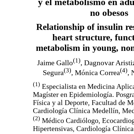
y el metabolismo en adu
no obesos
Relationship of insulin re
heart structure, func
metabolism in young, non
(1)
Jaime Gallo
, Dagnovar Aristi
(3)
(4)
Segura
, Mónica Correa
, 
(1)
Especialista en Medicina Aplica
Magíster en Epidemiología. Posgr
Física y al Deporte, Facultad de M
Cardiología Clínica Medellín, Med
(2)
Médico Cardiólogo, Ecocardiogr
Hipertensivas, Cardiología Clínic