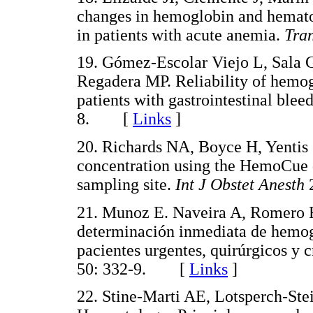
changes in hemoglobin and hematocr
in patients with acute anemia.
Tra
19. Gómez-Escolar Viejo L, Sala 
Regadera MP. Reliability of hem
patients with gastrointestinal blee
8. [
Links
]
20. Richards NA, Boyce H, Yentis
concentration using the HemoCue d
sampling site.
Int J Obstet Anesth
21. Munoz E. Naveira A, Romero R,
determinación inmediata de hemo
pacientes urgentes, quirúrgicos y c
50: 332-9. [
Links
]
22. Stine-Marti AE, Lotsperch-Ste