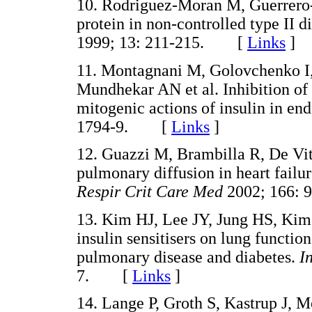
10. Rodriguez-Moran M, Guerrero-
protein in non-controlled type II d
1999; 13: 211-215. [
Links
]
11. Montagnani M, Golovchenko I
Mundhekar AN et al. Inhibition of
mitogenic actions of insulin in end
1794-9. [
Links
]
12. Guazzi M, Brambilla R, De Vi
pulmonary diffusion in heart failur
Respir Crit Care Med
2002; 166:
13. Kim HJ, Lee JY, Jung HS, Kim 
insulin sensitisers on lung functio
pulmonary disease and diabetes.
I
7. [
Links
]
14. Lange P, Groth S, Kastrup J, M