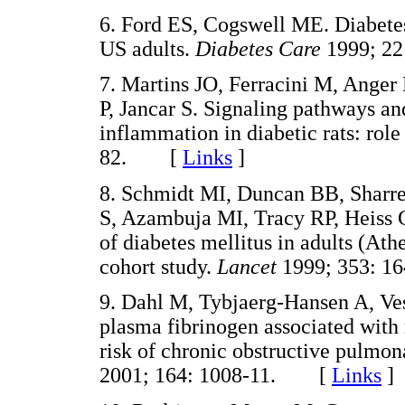
6. Ford ES, Cogswell ME. Diabetes
US adults.
Diabetes Care
1999; 2
7. Martins JO, Ferracini M, Anger
P, Jancar S. Signaling pathways a
inflammation in diabetic rats: role
82. [
Links
]
8. Schmidt MI, Duncan BB, Sharre
S, Azambuja MI, Tracy RP, Heiss 
of diabetes mellitus in adults (At
cohort study.
Lancet
1999; 353: 
9. Dahl M, Tybjaerg-Hansen A, Ve
plasma fibrinogen associated with
risk of chronic obstructive pulmon
2001; 164: 1008-11. [
Links
]