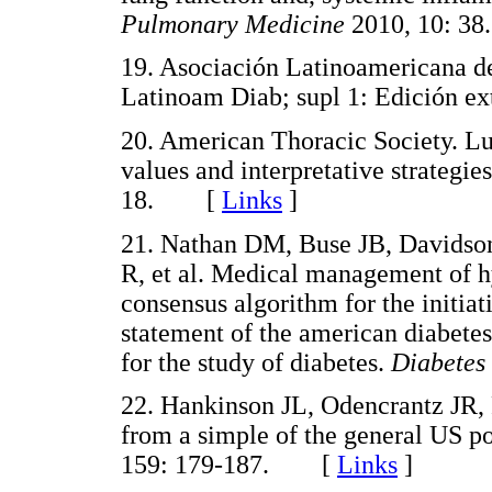
Pulmonary Medicine
2010, 10: 
19. Asociación Latinoamericana d
Latinoam Diab; supl 1: Edición 
20. American Thoracic Society. Lun
values and interpretative strategie
18. [
Links
]
21. Nathan DM, Buse JB, Davidso
R, et al. Medical management of h
consensus algorithm for the initia
statement of the american diabetes
for the study of diabetes.
Diabetes
22. Hankinson JL, Odencrantz JR, 
from a simple of the general US p
159: 179-187. [
Links
]