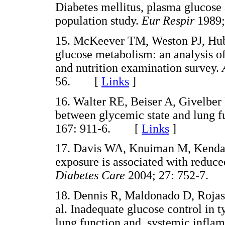
Diabetes mellitus, plasma glucose 
population study.
Eur Respir
1989
15. McKeever TM, Weston PJ, Hub
glucose metabolism: an analysis of
and nutrition examination survey.
56. [
Links
]
16. Walter RE, Beiser A, Givelber
between glycemic state and lung f
167: 911-6. [
Links
]
17. Davis WA, Knuiman M, Kendal
exposure is associated with reduce
Diabetes Care
2004; 27: 752-7
18. Dennis R, Maldonado D, Rojas
al. Inadequate glucose control in t
lung function and, systemic inflam