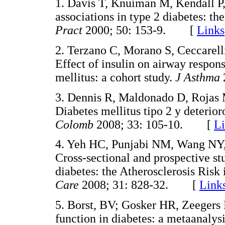
1. Davis T, Knuiman M, Kendall P,
associations in type 2 diabetes: t
Pract
2000; 50: 153-9. [
Links
2. Terzano C, Morano S, Ceccarelli
Effect of insulin on airway respons
mellitus: a cohort study.
J Asthma
3. Dennis R, Maldonado D, Rojas 
Diabetes mellitus tipo 2 y deterio
Colomb
2008; 33: 105-10. [
Li
4. Yeh HC, Punjabi NM, Wang NY,
Cross-sectional and prospective stu
diabetes: the Atherosclerosis Ris
Care
2008; 31: 828-32. [
Link
5. Borst, BV; Gosker HR, Zeegers
function in diabetes: a metaanalys