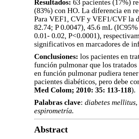
Resultados:
63 pacientes (17%) re
(83%) con HO. La diferencia en res
Para VEF1, CVF y VEF1/CVF la di
82.74; P 0.0047), 45.6 mL (IC95% 
0.01- 0.02, P<0.0001), respectiva
significativos en marcadores de in
Conclusiones:
los pacientes en tr
función pulmonar que los tratados 
en función pulmonar pudiera tener 
pacientes diabéticos, pero debe co
Med Colom; 2010: 35: 113-118
).
Palabras clave
:
diabetes mellitus,
espirometría.
Abstract