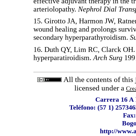
effective adjuvant therapy in the t
arteriolopathy.
Nephrol Dial Trans
15. Girotto JA, Harmon JW, Ratner
wound healing and prolongs surviva
secondary hyperparathyroidism.
S
16. Duth QY, Lim RC, Clarck OH. 
hyperparatiroidism.
Arch Surg
199
All the contents of this
licensed under a
Cre
Carrera 16 A N
Teléfono: (57 1) 257346
Fax:
Bogo
http://www.