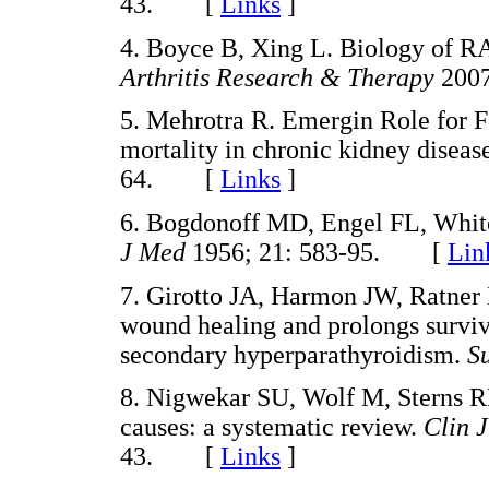
43. [
Links
]
4. Boyce B, Xing L. Biology of 
Arthritis Research & Therapy
200
5. Mehrotra R. Emergin Role for Fe
mortality in chronic kidney diseas
64. [
Links
]
6. Bogdonoff MD, Engel FL, Whit
J Med
1956; 21: 583-95. [
Lin
7. Girotto JA, Harmon JW, Ratner 
wound healing and prolongs surviva
secondary hyperparathyroidism.
S
8. Nigwekar SU, Wolf M, Sterns R
causes: a systematic review.
Clin 
43. [
Links
]