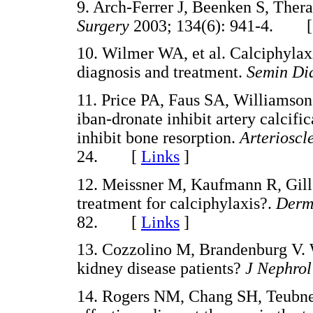
9. Arch-Ferrer J, Beenken S, Thera
Surgery
2003; 134(6): 941-4. 
10. Wilmer WA, et al. Calciphylax
diagnosis and treatment.
Semin Di
11. Price PA, Faus SA, Williamso
iban-dronate inhibit artery calcifi
inhibit bone resorption.
Arterioscl
24. [
Links
]
12. Meissner M, Kaufmann R, Gill
treatment for calciphylaxis?.
Derm
82. [
Links
]
13. Cozzolino M, Brandenburg V. Wa
kidney disease patients?
J Nephro
14. Rogers NM, Chang SH, Teubner