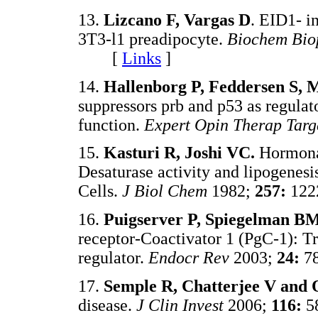
13.
Lizcano F, Vargas D
. EID1- i
3T3-l1 preadipocyte.
Biochem Bio
[
Links
]
14.
Hallenborg P, Feddersen S, 
suppressors prb and p53 as regulato
function.
Expert Opin Therap Targ
15.
Kasturi R, Joshi VC.
Hormonal
Desaturase activity and lipogenesi
Cells.
J Biol Chem
1982;
257:
122
16.
Puigserver P, Spiegelman BM
receptor-Coactivator 1 (PgC-1): T
regulator.
Endocr Rev
2003;
24:
7
17.
Semple R, Chatterjee V and O
disease.
J Clin Invest
2006;
116:
5