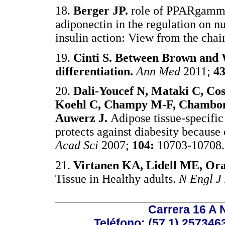
18.
Berger JP.
role of PPARgamma,
adiponectin in the regulation on n
insulin action: View from the chai
19.
Cinti S. Between Brown and W
differentiation.
Ann Med
2011;
43
20.
Dali-Youcef N, Mataki C, Cos
Koehl C, Champy M-F, Chambon 
Auwerz J.
Adipose tissue-specific
protects against diabesity because
Acad Sci
2007;
104:
10703-107
21.
Virtanen KA, Lidell ME, Orav
Tissue in Healthy adults.
N Engl J
Carrera 16 A N
Teléfono: (57 1) 2573463