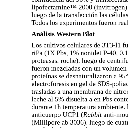
lipofectamine™ 2000 (invitrogen).
luego de la transfección las células
Todos los experimentos fueron real
Análisis Western Blot
Los cultivos celulares de 3T3-l1 f
riPa (1X Pbs, 1% nonidet P-40, 0.
proteasas, roche). luego de centrif
fueron mezcladas con un volumen si
proteínas se desnaturalizaron a 95
electroforesis en gel de SDS-polia
trasladas a una membrana de nitro
leche al 5% disuelta a en Pbs con
durante 1h temperatura ambiente.
anticuerpo UCP1 (
Rabbit
anti-mous
(Millipore ab 3036). luego de cua