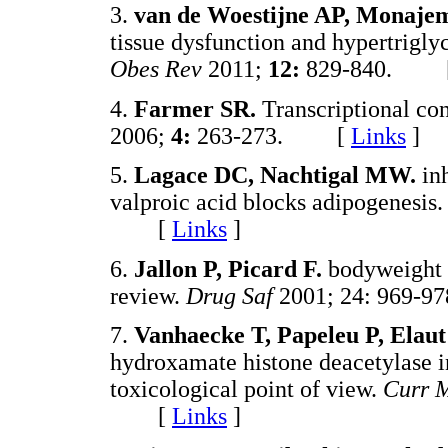
3.
van de Woestijne AP, Monajem
tissue dysfunction and hypertrig
Obes Rev
2011;
12:
829-840. 
4.
Farmer SR.
Transcriptional con
2006;
4:
263-273. [
Links
]
5.
Lagace DC, Nachtigal MW.
in
valproic acid blocks adipogenesis
[
Links
]
6.
Jallon P, Picard F.
bodyweight 
review.
Drug Saf
2001; 24: 969
7.
Vanhaecke T, Papeleu P, Elaut
hydroxamate histone deacetylase in
toxicological point of view.
Curr 
[
Links
]