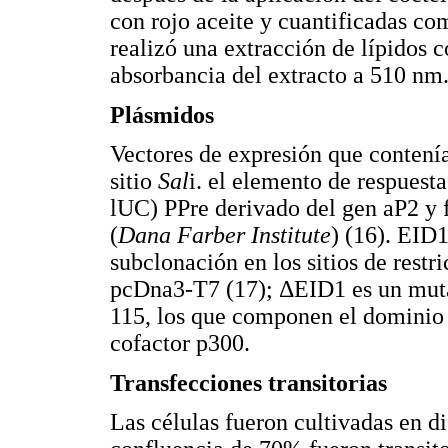
con rojo aceite y cuantificadas com
realizó una extracción de lípidos c
absorbancia del extracto a 510 nm
Plásmidos
Vectores de expresión que contení
sitio
Sal
i. el elemento de respues
lUC) PPre derivado del gen aP2 y 
(
Dana Farber Institute
) (16). EID
subclonación en los sitios de restr
pcDna3-T7 (17); ΔEID1 es un muta
115, los que componen el dominio a
cofactor p300.
Transfecciones transitorias
Las células fueron cultivadas en 