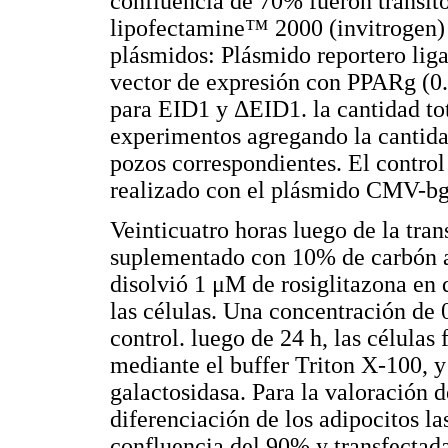
confluencia de 70% fueron transit
lipofectamine™ 2000 (invitrogen) 
plásmidos: Plásmido reportero liga
vector de expresión con PPARg (0.
para EID1 y ΔEID1. la cantidad tot
experimentos agregando la cantida
pozos correspondientes. El control 
realizado con el plásmido CMV-bg
Veinticuatro horas luego de la t
suplementado con 10% de carbón ac
disolvió 1 μM de rosiglitazona en
las células. Una concentración d
control. luego de 24 h, las células
mediante el buffer Triton X-100, y 
galactosidasa. Para la valoración 
diferenciación de los adipocitos la
confluencia del 90% y transfectad