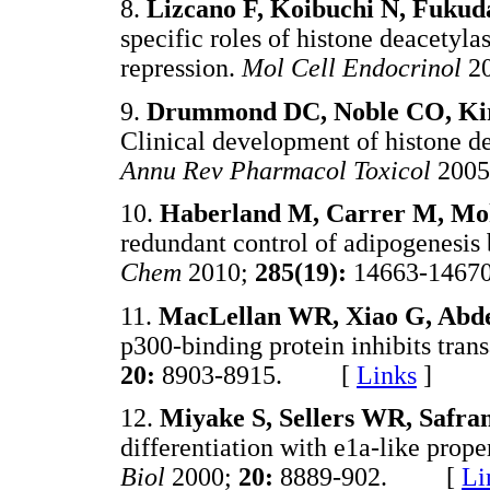
8.
Lizcano F, Koibuchi N, Fuku
specific roles of histone deacetyla
repression.
Mol Cell Endocrinol
2
9.
Drummond DC, Noble CO, Kirp
Clinical development of histone de
Annu Rev Pharmacol Toxicol
2005
10.
Haberland M, Carrer M, Mo
redundant control of adipogenesis 
Chem
2010;
285(19):
14663-14
11.
MacLellan WR, Xiao G, Abde
p300-binding protein inhibits tra
20:
8903-8915. [
Links
]
12.
Miyake S, Sellers WR, Safran
differentiation with e1a-like prope
Biol
2000;
20:
8889-902. [
Li