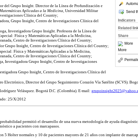
Automat
tor del Grupo Insight. Director de la Línea de Profundización e
 Matemáticas Aplicadas a la Medicina,
Universidad Militar
Send th
vestigaciones Clínica del Country;
Indicators
gadora, Grupo Insight, Centro de Investigaciones Clínica del
Related lin
loga, Investigadora Grupo Insight. Profesora de la Línea de
special: Física y Matemáticas Aplicadas a la Medicina,
Share
ranada, Centro de Investigaciones Clínica del Country;
More
dor Grupo Insight, Centro de Investigaciones Clínica del Country;
More
Especial: Física y Matemáticas Aplicadas a la Medicina,
ranada, Centro de Investigaciones Clínica del Country;
Permali
ga, Investigadora Grupo Insight, Centro de Investigaciones
nvestigadora Grupo Insight, Centro de Investigaciones Clínica del
ero Electrónico, Director del Grupo Seguimiento Corazón Vía Satélite (SCVS). Bog
 Rodríguez Velásquez. Bogotá D.C. (Colombia). E-mail:
grupoinsight2025@yahoo.
ado: 25/X/2012
a probabilidad permitió el desarrollo de una nueva metodología de ayuda diagnóstica
gnóstico a pacientes con marcapasos.
ron 5 Holter normales y 10 de pacientes mayores de 21 años con implante de marcapa