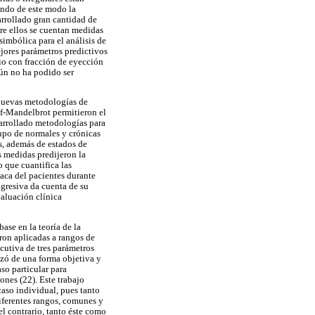
endo de este modo la
rrollado gran cantidad de
tre ellos se cuentan medidas
imbólica para el análisis de
ejores parámetros predictivos
io con fracción de eyección
aún no ha podido ser
 nuevas metodologías de
pf-Mandelbrot permitieron el
sarrollado metodologías para
rupo de normales y crónicas
s, además de estados de
s medidas predijeron la
 que cuantifica las
iaca del pacientes durante
ogresiva da cuenta de su
valuación clínica
ase en la teoría de la
ron aplicadas a rangos de
cutiva de tres parámetros
izó de una forma objetiva y
so particular para
ones (22). Este trabajo
caso individual, pues tanto
iferentes rangos, comunes y
l contrario, tanto éste como