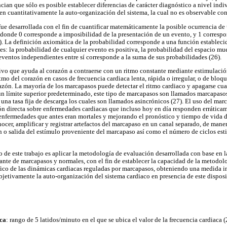
ncian que sólo es posible establecer diferencias de carácter diagnóstico a nivel indi
 cuantitativamente la auto-organización del sistema, la cual no es observable con
fue desarrollada con el fin de cuantificar matemáticamente la posible ocurrencia de 
 donde 0 corresponde a imposibilidad de la presentación de un evento, y 1 correspon
6). La definición axiomática de la probabilidad corresponde a una función estableci
es: la probabilidad de cualquier evento es positiva, la probabilidad del espacio mu
eventos independientes entre sí corresponde a la suma de sus probabilidades (26).
ivo que ayuda al corazón a contraerse con un ritmo constante mediante estimulació
tmo del corazón en casos de frecuencia cardiaca lenta, rápida o irregular, o de bloq
azón. La mayoría de los marcapasos puede detectar el ritmo cardiaco y apagarse cua
un límite superior predeterminado, este tipo de marcapasos son llamados marcapaso
na tasa fija de descarga los cuales son llamados asincrónicos (27). El uso del mar
ón directa sobre enfermedades cardiacas que incluso hoy en día responden errática
nfermedades que antes eran mortales y mejorando el pronóstico y tiempo de vida de
nocer, amplificar y registrar artefactos del marcapaso en un canal separado, de mane
ión o salida del estímulo proveniente del marcapaso así como el número de ciclos es
o de este trabajo es aplicar la metodología de evaluación desarrollada con base en la
ante de marcapasos y normales, con el fin de establecer la capacidad de la metodolo
fico de las dinámicas cardiacas reguladas por marcapasos, obteniendo una medida 
bjetivamente la auto-organización del sistema cardiaco en presencia de este disposi
ca
: rango de 5 latidos/minuto en el que se ubica el valor de la frecuencia cardiaca (