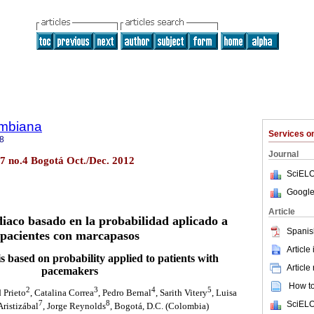
ombiana
Services 
8
Journal
7 no.4 Bogotá Oct./Dec. 2012
SciELO
Google
Article
diaco basado en la probabilidad aplicado a
Spanis
pacientes con marcapasos
Article
s based on probability applied to patients with
Article
pacemakers
How to 
2
3
4
5
d Prieto
, Catalina Correa
, Pedro Bernal
, Sarith Vitery
, Luisa
7
8
SciELO
Aristizábal
, Jorge Reynolds
, Bogotá, D.C. (Colombia)