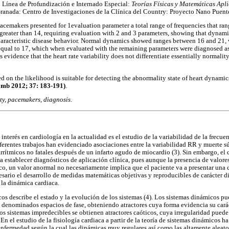
: Línea de Profundización e Internado Especial:
Teorías Físicas y Matemáticas Apl
ranada: Centro de Investigaciones de la Clínica del Country: Proyecto Nano Puent
acemakers presented for 1evaluation parameter a total range of frequencies that ra
 greater than 14, requiring evaluation with 2 and 3 parameters, showing that dynami
aracteristic disease behavior. Normal dynamics showed ranges between 16 and 21, 
equal to 17, which when evaluated with the remaining parameters were diagnosed a
es evidence that the heart rate variability does not differentiate essentially normali
 on the likelihood is suitable for detecting the abnormality state of heart dynamic
mb 2012; 37: 183-191)
.
ity, pacemakers, diagnosis
.
nterés en cardiología en la actualidad es el estudio de la variabilidad de la frecuenc
erentes trabajos han evidenciado asociaciones entre la variabilidad RR y muerte súb
 arrítmicos no fatales después de un infarto agudo de miocardio (3). Sin embargo, el 
ara establecer diagnósticos de aplicación clínica, pues aunque la presencia de valor
o, un valor anormal no necesariamente implica que el paciente va a presentar una 
esario el desarrollo de medidas matemáticas objetivas y reproducibles de carácter d
 la dinámica cardiaca.
cos describe el estado y la evolución de los sistemas (4). Los sistemas dinámicos p
 denominados espacios de fase, obteniendo atractores cuya forma evidencia su cará
os sistemas impredecibles se obtienen atractores caóticos, cuya irregularidad puede
. En el estudio de la fisiología cardiaca a partir de la teoría de sistemas dinámicos h
fermedad según la cual las dinámicas muy regulares así como las altamente aleatori