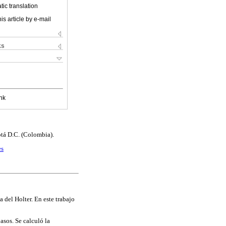
ic translation
is article by e-mail
ks
nk
otá D.C. (Colombia).
es
 del Holter. En este trabajo
sos. Se calculó la