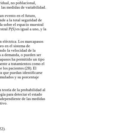
vidual, no poblacional,
 las medidas de variabilidad.
un evento en el futuro,
de a la total seguridad de
da sobre el espacio muestral
estral
P(S)
es igual a uno, y la
n eléctrica. Los marcapasos
ueo en el sistema de
ndo la velocidad de la
s a demanda, o pueden ser
capasos ha permitido un tipo
mente a tratamientos como el
 los pacientes (28). El
ra que puedan identificarse
timulados y su porcentaje
 teoría de la probabilidad al
gía para detectar el estado
independiente de las medidas
tivo.
22).