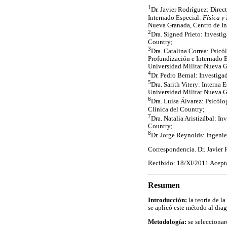
1
Dr. Javier Rodríguez: Direc
Internado Especial:
Física y
Nueva Granada, Centro de In
2
Dra. Signed Prieto: Investi
Country;
3
Dra. Catalina Correa: Psicó
Profundización e Internado E
Universidad Militar Nueva G
4
Dr. Pedro Bernal: Investiga
5
Dra. Sarith Vitery: Interna 
Universidad Militar Nueva G
6
Dra. Luisa Álvarez: Psicólo
Clínica del Country;
7
Dra. Natalia Aristizábal: I
Country;
8
Dr. Jorge Reynolds: Ingeni
Correspondencia. Dr. Javier
Recibido: 18/XI/2011 Acept
Resumen
Introducción:
la teoría de l
se aplicó este método al dia
Metodología:
se selecciona