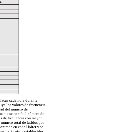
iacas cada hora durante
uye los valores de frecuencia
idad del número de
lmente se contó el número de
res de frecuencia con mayor
 número total de latidos por
ontrada en cada Holter y se
res parámetros establecidos