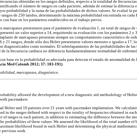
ecuencias obtenidas en los rangos definidos, respecto a la totalidad de frecuencias
ntificando el número de rangos en cada paciente, además de estimar la diferencia en
yor probabilidad y la suma de las probabilidades de dichos valores. Se evaluó la p
 de rangos de 250 latidos, determinando la máxima probabilidad encontrada en cada 
o con base en los parámetros establecidos en el trabajo previo.
n marcapasos presentaron para el parámetro de evaluación 1, un total de rangos de 
 presentó un valor superior a 14, requiriendo su evaluación con los parámetros 2 y 
implante de marcapasos presentan siempre un comportamiento característico de en
6 y 21 rangos, donde sólo dos Holter presentaron valores menores o iguales a 17, lo
ron diagnosticados como normales. El sobrelapamiento de las probabilidades de las 
d de la frecuencia cardiaca no diferencia fundamentalmente normalidad de enfermed
con base en la probabilidad es adecuada para detectar el estado de anormalidad de 
Acta Med Colomb 2012; 37: 183-191)
.
babilidad, marcapasos, diagnóstico
.
probability allowed the development of a new diagnostic aid methodology of Holter.
 with pacemakers.
al Holter and 10 patients over 21 years with pacemaker implantation. We calculated
d in the ranges defined with respect to the totality of frequencies obtained in each 
r of ranges in each patient, in addition to estimating the difference between the mo
he probabilities of these values. We assessed the likelihood of the total number of 
maximum likelihood found in each Holter and determining the physical mathematic
e previous work.