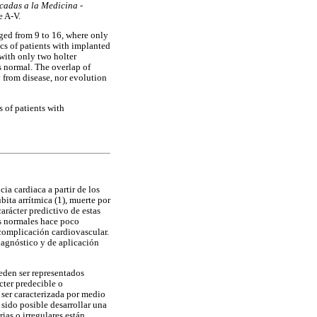
icadas a la Medicina
-
e A-V.
nged from 9 to 16, where only
cs of patients with implanted
with only two holter
s normal. The overlap of
ty from disease, nor evolution
s of patients with
ia cardiaca a partir de los
ita arrítmica (1), muerte por
carácter predictivo de estas
es normales hace poco
complicación cardiovascular.
iagnóstico y de aplicación
ueden ser representados
cter predecible o
 ser caracterizada por medio
a sido posible desarrollar una
as o irregulares están