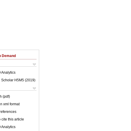
on Demand
 Analytics
 Scholar H5M5 (
2019
)
h (pdf)
 in xml format
 references
cite this article
 Analytics