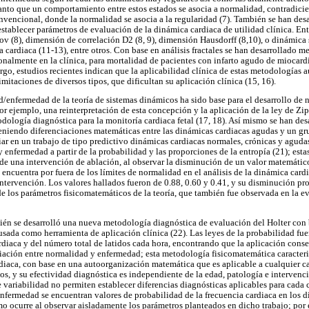
anto que un comportamiento entre estos estados se asocia a normalidad, contradici
encional, donde la normalidad se asocia a la regularidad (7). También se han desa
stablecer parámetros de evaluación de la dinámica cardiaca de utilidad clínica. En
(8), dimensión de correlación D2 (8, 9), dimensión Hausdorff (8,10), o dinámica s
a cardiaca (11-13), entre otros. Con base en análisis fractales se han desarrollado m
almente en la clínica, para mortalidad de pacientes con infarto agudo de miocard
go, estudios recientes indican que la aplicabilidad clínica de estas metodologías 
imitaciones de diversos tipos, que dificultan su aplicación clínica (15, 16).
enfermedad de la teoría de sistemas dinámicos ha sido base para el desarrollo de
or ejemplo, una reinterpretación de esta concepción y la aplicación de la ley de Zi
dología diagnóstica para la monitoría cardiaca fetal (17, 18). Así mismo se han de
teniendo diferenciaciones matemáticas entre las dinámicas cardiacas agudas y un g
ciar en un trabajo de tipo predictivo dinámicas cardiacas normales, crónicas y aguda
enfermedad a partir de la probabilidad y las proporciones de la entropía (21); esta
de una intervención de ablación, al observar la disminución de un valor matemático
encuentra por fuera de los límites de normalidad en el análisis de la dinámica card
 intervención. Los valores hallados fueron de 0.88, 0.60 y 0.41, y su disminución pr
e los parámetros fisicomatemáticos de la teoría, que también fue observada en la e
bién se desarrolló una nueva metodología diagnóstica de evaluación del Holter con b
usada como herramienta de aplicación clínica (22). Las leyes de la probabilidad fue
ardiaca y del número total de latidos cada hora, encontrando que la aplicación conse
ciación entre normalidad y enfermedad; esta metodología fisicomatemática caracter
diaca, con base en una autoorganización matemática que es aplicable a cualquier ca
s, y su efectividad diagnóstica es independiente de la edad, patología e intervenci
 variabilidad no permiten establecer diferencias diagnósticas aplicables para cada 
fermedad se encuentran valores de probabilidad de la frecuencia cardiaca en los d
mo ocurre al observar aisladamente los parámetros planteados en dicho trabajo; por e