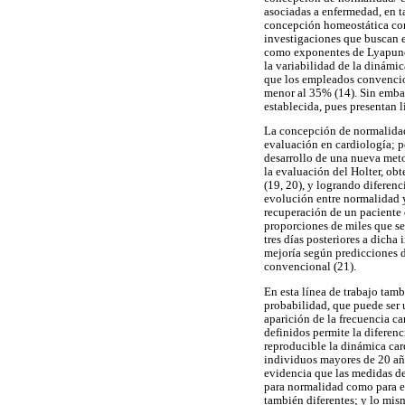
asociadas a enfermedad, en t
concepción homeostática conv
investigaciones que buscan e
como exponentes de Lyapunov 
la variabilidad de la dinámic
que los empleados convencion
menor al 35% (14). Sin embar
establecida, pues presentan l
La concepción de normalidad/
evaluación en cardiología; p
desarrollo de una nueva meto
la evaluación del Holter, ob
(19, 20), y logrando diferen
evolución entre normalidad y 
recuperación de un paciente 
proporciones de miles que se 
tres días posteriores a dicha
mejoría según predicciones d
convencional (21).
En esta línea de trabajo tam
probabilidad, que puede ser 
aparición de la frecuencia c
definidos permite la diferen
reproducible la dinámica car
individuos mayores de 20 año
evidencia que las medidas de
para normalidad como para en
también diferentes; y lo mis