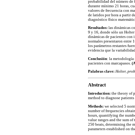
probabilidad del número de fr
durante mínimo 21 horas, cua
valores de frecuencia con ma
de latidos por hora a partir
diagnóstico físico matemátic
Resultados:
las dinámicas co
9 y 16, donde sólo un Holter
dinámicas de pacientes con 
normales presentaron entre 1
los parámetros restantes fue
evidencia que la variabilida
Conclusión
: la metodología 
pacientes con marcapasos.
(
Palabras clave:
Holter, pro
Abstract
Introduction:
the theory of 
method to diagnose patients
Methods:
we selected 5 norm
number of frequencies obtaine
hours, quantifying the numbe
value ranges and the sum of t
250 beats, determining the 
parameters established on th