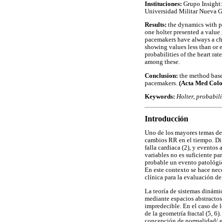
Instituciones:
Grupo Insight
Universidad Militar Nueva G
Results:
the dynamics with p
one holter presented a value
pacemakers have always a ch
showing values less than or 
probabilities of the heart rat
among these.
Conclusion:
the method based
pacemakers.
(Acta Med Colo
Keywords:
Holter, probabil
Introducción
Uno de los mayores temas de i
cambios RR en el tiempo. Dif
falla cardiaca (2), y eventos
variables no es suficiente p
probable un evento patológic
En este contexto se hace nec
clínica para la evaluación de
La teoría de sistemas dinámi
mediante espacios abstractos
impredecible. En el caso de l
de la geometría fractal (5, 6)
concepción de normalidad/ en