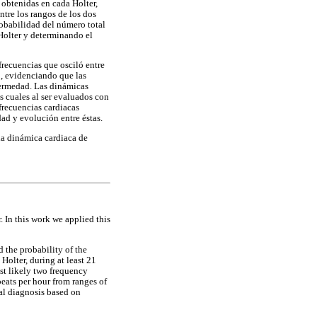
 obtenidas en cada Holter,
tre los rangos de los dos
robabilidad del número total
Holter y determinando el
frecuencias que osciló entre
3, evidenciando que las
fermedad. Las dinámicas
s cuales al ser evaluados con
frecuencias cardiacas
ad y evolución entre éstas.
la dinámica cardiaca de
 In this work we applied this
 the probability of the
Holter, during at least 21
st likely two frequency
beats per hour from ranges of
al diagnosis based on