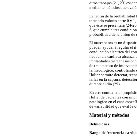
otros trabajos (21, 23) evide
mediante métodos que evalúen
La teoría de la probabilidad 
tomando valores entre 0 y 1,
que éste se presentará (24-2
S, que cumple tres condicion
probabilidad de la unión de 
El marcapasos es un disposit
pueden ayudar a regular el ri
conducción eléctrica del cor
frecuencia cardiaca alcanza 
implantados marcapasos con u
de tratamiento de intervenci
farmacológico, controlando e
Holter permite detectar, reco
fallas en la captura, detecc
durante el día (29).
En este contexto, el propósit
Holter de pacientes con impl
patológico en el caso especí
de variabilidad que evalúe o
Material y métodos
Defniciones
Rango de frecuencia cardia