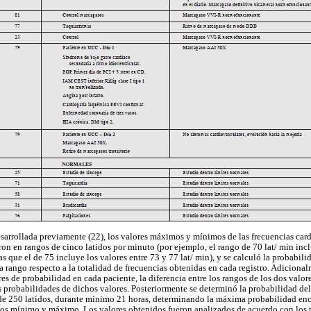
arrollada previamente (22), los valores máximos y mínimos de las frecuencias card
on en rangos de cinco latidos por minuto (por ejemplo, el rango de 70 lat/ min incl
as que el de 75 incluye los valores entre 73 y 77 lat/ min), y se calculó la probabil
a rango respecto a la totalidad de frecuencias obtenidas en cada registro. Adiciona
es de probabilidad en cada paciente, la diferencia entre los rangos de los dos valo
s probabilidades de dichos valores. Posteriormente se determinó la probabilidad del
de 250 latidos, durante mínimo 21 horas, determinando la máxima probabilidad enc
dos mínimo y máximo. Los valores obtenidos fueron analizados de acuerdo con los t