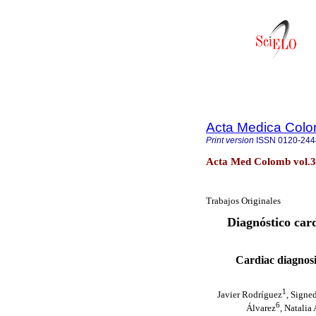
Acta Medica Col
Print version
ISSN
0120-244
Acta Med Colomb vol.3
Trabajos Originales
Diagnóstico car
Cardiac diagnosi
1
Javier Rodríguez
, Signe
6
Álvarez
, Natalia 