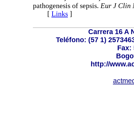
pathogenesis of sepsis.
Eur J Clin 
[
Links
]
Carrera 16 A N
Teléfono: (57 1) 2573463
Fax:
Bogot
http://www.a
actme