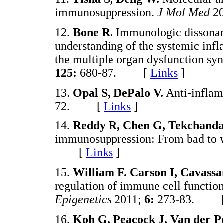
immunosuppression.
J Mol Med
20
12.
Bone R.
Immunologic dissonanc
understanding of the systemic in
the multiple organ dysfunction 
125:
680-87. [
Links
]
13.
Opal S, DePalo V.
Anti-inflam
72. [
Links
]
14.
Reddy R, Chen G, Tekchandan
immunosuppression: From bad to 
[
Links
]
15.
William F. Carson I, Cavassa
regulation of immune cell functio
Epigenetics
2011;
6:
273-83. 
16.
Koh G, Peacock J, Van der P