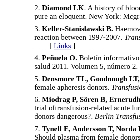
2.
Diamond LK
. A history of blo
pure an eloquent. New York: M
3.
Keller-Stanislawski B.
Haemovig
reaction between 1997-2007.
Tran
[
Links
]
4.
Peñuela O.
Boletín informativo.
salud 2011. Volumen 5, númer
5.
Densmore TL, Goodnough LT, 
female apheresis donors.
Transfus
6.
Miodrag P, Sören B, Ernerudh
trial oftransfusion-related acute l
donors dangerous?.
Berlin Transfu
7.
Tynell E, Andersson T, Norda 
Should plasma from female donors