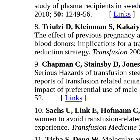
study of plasma recipients in swe
2010;
50:
1249-56. [
Links
]
8.
Triulzi D, Kleinman S, Kakaiya
The effect of previous pregnancy 
blood donors: implications for a tr
reduction strategy.
Transfusion
20
9.
Chapman C, Stainsby D, Jones 
Serious Hazards of transfusion ste
reports of transfusion related acu
impact of preferential use of mal
52. [
Links
]
10.
Sachs U, Link E, Hofmann C
women to avoid transfusion-related
experience.
Transfusion Medicine
11.
Tisha S, Deng W.
Molecular an