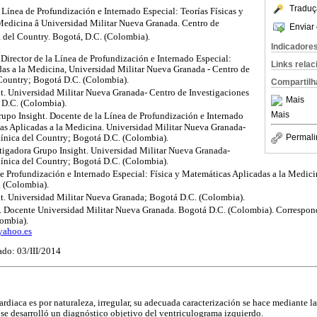
Traduç
 Línea de Profundización e Internado Especial: Teorías Físicas y
edicina â Universidad Militar Nueva Granada. Centro de
Enviar 
a del Country. Bogotá, D.C. (Colombia).
Indicadore
 Director de la Línea de Profundización e Internado Especial:
Links rela
das a la Medicina, Universidad Militar Nueva Granada - Centro de
 Country; Bogotá D.C. (Colombia).
Compartilh
t. Universidad Militar Nueva Granada- Centro de Investigaciones
Mais
 D.C. (Colombia).
Mais
upo Insight. Docente de la Línea de Profundización e Internado
cas Aplicadas a la Medicina. Universidad Militar Nueva Granada-
Permali
línica del Country; Bogotá D.C. (Colombia).
stigadora Grupo Insight. Universidad Militar Nueva Granada-
línica del Country; Bogotá D.C. (Colombia).
e Profundización e Internado Especial: Física y Matemáticas Aplicadas a la Medici
 (Colombia).
t. Universidad Militar Nueva Granada; Bogotá D.C. (Colombia).
. Docente Universidad Militar Nueva Granada. Bogotá D.C. (Colombia). Correspond
ombia).
yahoo.es
ado: 03/III/2014
 cardiaca es por naturaleza, irregular, su adecuada caracterización se hace mediante l
a se desarrolló un diagnóstico objetivo del ventriculograma izquierdo.