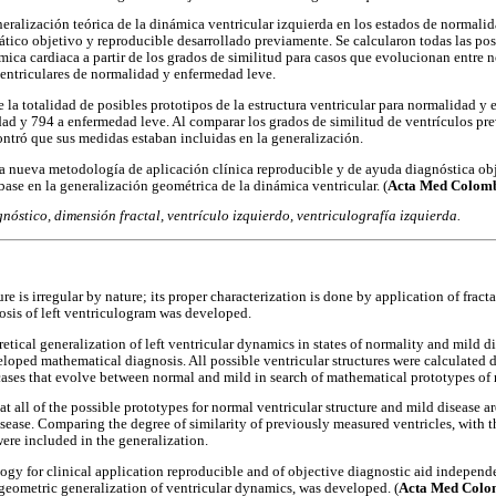
eneralización teórica de la dinámica ventricular izquierda en los estados de normali
ático objetivo y reproducible desarrollado previamente. Se calcularon todas las pos
mica cardiaca a partir de los grados de similitud para casos que evolucionan entre 
entriculares de normalidad y enfermedad leve.
ue la totalidad de posibles prototipos de la estructura ventricular para normalidad 
ad y 794 a enfermedad leve. Al comparar los grados de similitud de ventrículos pr
ontró que sus medidas estaban incluidas en la generalización.
una nueva metodología de aplicación clínica reproducible y de ayuda diagnóstica ob
 base en la generalización geométrica de la dinámica ventricular. (
Acta Med Colomb
gnóstico, dimensión fractal, ventrículo izquierdo, ventriculografía izquierda.
ure is irregular by nature; its proper characterization is done by application of frac
sis of left ventriculogram was developed.
retical generalization of left ventricular dynamics in states of normality and mild d
loped mathematical diagnosis. All possible ventricular structures were calculated
r cases that evolve between normal and mild in search of mathematical prototypes of
hat all of the possible prototypes for normal ventricular structure and mild disease 
sease. Comparing the degree of similarity of previously measured ventricles, with t
ere included in the generalization.
gy for clinical application reproducible and of objective diagnostic aid independe
 geometric generalization of ventricular dynamics, was developed. (
Acta Med Colom