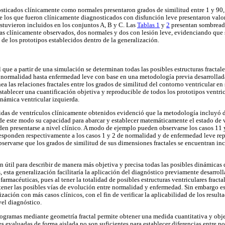
ticados clínicamente como normales presentaron grados de similitud entre 1 y 90, e
e los que fueron clínicamente diagnosticados con disfunción leve presentaron valore
estuvieron incluidos en los conjuntos A, B y C. Las
Tablas 1
y
2
presentan sombreada
mas clínicamente observados, dos normales y dos con lesión leve, evidenciando qu
 de los prototipos establecidos dentro de la generalización.
el que a partir de una simulación se determinan todas las posibles estructuras fractal
 normalidad hasta enfermedad leve con base en una metodología previa desarrollad
a las relaciones fractales entre los grados de similitud del contorno ventricular en s
tablecer una cuantificación objetiva y reproducible de todos los prototipos ventri
námica ventricular izquierda.
das de ventrículos clínicamente obtenidos evidenció que la metodología incluyó d
de este modo su capacidad para abarcar y establecer matemáticamente el estado de
en presentarse a nivel clínico. A modo de ejemplo pueden observarse los casos 11
responden respectivamente a los casos 1 y 2 de normalidad y de enfermedad leve re
bservarse que los grados de similitud de sus dimensiones fractales se encuentran in
 útil para describir de manera más objetiva y precisa todas las posibles dinámicas 
, esta generalización facilitaría la aplicación del diagnóstico previamente desarrol
farmacéuticas, pues al tener la totalidad de posibles estructuras ventriculares fract
tener las posibles vías de evolución entre normalidad y enfermedad. Sin embargo es
zación con más casos clínicos, con el fin de verificar la aplicabilidad de los resul
vel diagnóstico.
ogramas mediante geometría fractal permite obtener una medida cuantitativa y objet
es evaluadas de forma aislada no son suficientes para establecer diferencias entre 