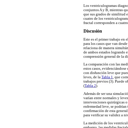
Los ventriculogramas diagnos
conjuntos A y B, mientras qu
que sus grados de similitud 
cuatro de los ventriculogra
fractal corresponden a cuatro
Discusión
Este es el primer trabajo en 
para los casos que van desde
relaciona de manera simultáne
de ambos estados logrando es
comprensión general de la di
La comparación con las medi
estos casos, evidenciándose 
con disfunción leve que pued
leves, de la
Tabla 1
, que cor
trabajos previos (3). Puede o
(
Tabla 2
).
Además de ser una simulación
varían entre normales y leves
intervenciones quirúrgicas o 
enfermedad leve, se podrían 
confirmación de esta generali
para verificar su validez a ni
La medición de los ventricul
embargo, las medidas fractal