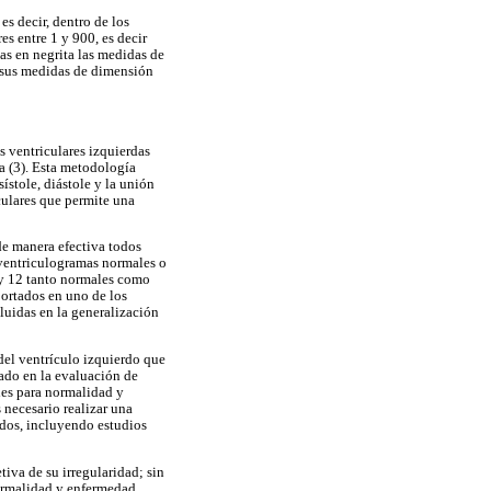
s decir, dentro de los
s entre 1 y 900, es decir
s en negrita las medidas de
e sus medidas de dimensión
es ventriculares izquierdas
a (3). Esta metodología
ístole, diástole y la unión
culares que permite una
e manera efectiva todos
 ventriculogramas normales o
 y 12 tanto normales como
portados en uno de los
cluidas en la generalización
del ventrículo izquierdo que
lado en la evaluación de
ales para normalidad y
 necesario realizar una
tados, incluyendo estudios
iva de su irregularidad; sin
normalidad y enfermedad,