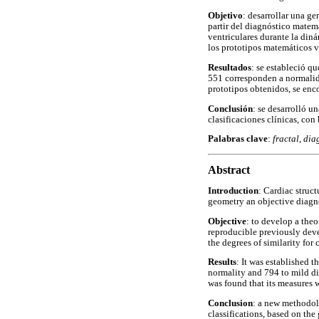
Objetivo
: desarrollar una g
partir del diagnóstico matem
ventriculares durante la diná
los prototipos matemáticos v
Resultados
: se estableció q
551 corresponden a normalid
prototipos obtenidos, se enc
Conclusión
: se desarrolló 
clasificaciones clínicas, con
Palabras clave
:
fractal, dia
Abstract
Introduction
: Cardiac struct
geometry an objective diagno
Objective
: to develop a theo
reproducible previously deve
the degrees of similarity fo
Results
: It was established t
normality and 794 to mild di
was found that its measures w
Conclusion
: a new methodolo
classifications, based on the