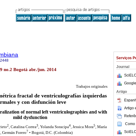
ombiana
Serviços P
-2448
Journal
 no.2 Bogotá abr./jun. 2014
SciELO
Google
Trabajos originales
Artigo
étrica fractal de ventriculografías izquierdas
Espanh
rmales y con disfunción leve
Artigo
ralization of normal left ventriculographies and with
Referên
mild dysfunction
Como c
2
3
4
5
rieto
, Catalina Correa
, Yolanda Soracipa
, Jessica Mora
, María
6
7
SciELO
, Germán Forero
• Bogotá, D.C. (Colombia)