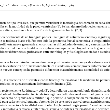
s, fractal dimension, left ventricle, left ventriculography
.
men de tipo invasivo, que permite visualizar la morfología del corazón en cada síst
ías en la motilidad de la pared ventricular (1). Se han desarrollado recientemente 
 cardiaca, mediante la aplicación de la geometría fractal (2, 3).
esencialmente de un triángulo por ser una figura de naturaleza sencilla y regular q
se utiliza a diario (4). Por otro lado la geometría fractal caracteriza la irregularida
olló esta nueva geometría al encontrar las dificultades de estudiar y caracterizar lo
médica actual muestra las diferentes aplicaciones que se han logrado con la geometría
blecer diferencias significativas entre morfologías y fisiologías asociadas a estado
cia se ha encontrado que no siempre es posible establecer rangos de valores caract
e la evaluación de dimensiones fractales aisladas no siempre provee información d
 de nuevos conceptos ha permitido diferenciar matemáticamente normalidad de enfer
l, la aplicación de diferentes teorías físicas y matemáticas a la medicina ha permiti
roducibles quecaracterizan diferentes fenómenos (22).
ón recientemente Rodríguez y col. (3), desarrollaron una metodología diagnóstica de
alculando la dimensión fractal de tres regiones definidas en el ventriculograma: síst
el concepto de "grados de similitud", que permite la comparación matemática de las
idad para cada ventriculograma, obteniendo de este modo tres valoresmatemáticos qu
ástole respecto a la totalidad ventricular. Así, la metodología permitió evaluar ma
y morfología cardiaca, e inferir la existencia de órdenes matemáticos que permiten