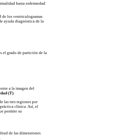
normalidad hasta enfermedad
d de los ventriculogramas
e ayuda diagnóstica de la
es el grado de partición de la
iente a la imagen del
idad (T)
.
e las tres regiones por
áctica clínica. Así, el
que permite su
ilitud de las dimensiones
.