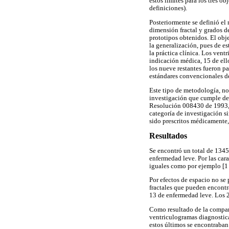
estos límites para los tres o
definiciones).
Posteriormente se definió el 
dimensión fractal y grados d
prototipos obtenidos. El obj
la generalización, pues de e
la práctica clínica. Los ven
indicación médica, 15 de el
los nueve restantes fueron pa
estándares convencionales de
Este tipo de metodología, no 
investigación que cumple de m
Resolución 008430 de 1993, d
categoría de investigación s
sido prescritos médicamente,
Resultados
Se encontró un total de 1345
enfermedad leve. Por las cara
iguales como por ejemplo [1 
Por efectos de espacio no se
fractales que pueden encontra
13 de enfermedad leve. Los 2
Como resultado de la compara
ventriculogramas diagnostica
estos últimos se encontraban