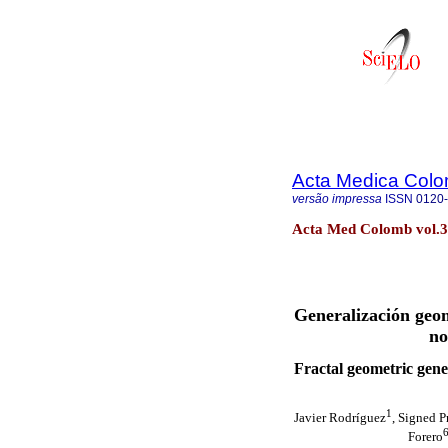
Acta Medica Col
versão impressa
ISSN
0120
Acta Med Colomb vol.39
Generalización geom
no
Fractal geometric gene
1
Javier Rodríguez
, Signed P
Forero