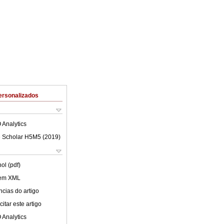
ersonalizados
 Analytics
 Scholar H5M5 (
2019
)
ol (pdf)
 em XML
cias do artigo
itar este artigo
 Analytics