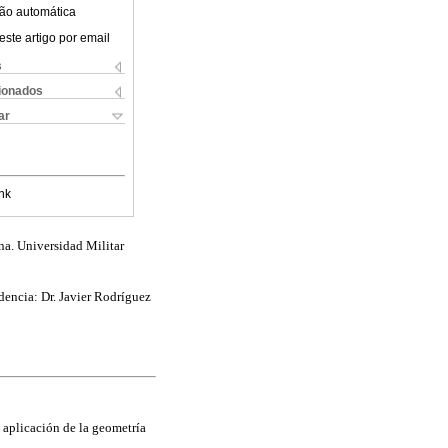
ão automática
este artigo por email
s
cionados
ar
nk
na. Universidad Militar
encia: Dr. Javier Rodríguez
a aplicación de la geometría