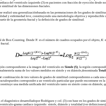
rdiaca del ventrículo izquierdo (3) en pacientes con fracción de eyección desde 
 similitud de las dimensiones fractales.
 se realizó una generalizaciónbasada en las permutaciones de los grados de similitu
lidad y enfermedad leve, constituyendo una metodología objetiva y reproducible d
artir de la geometría fractal y la definición de grados de similitud.
tal de Box-Counting. Donde
N
: es el número de cuadros ocupados por el objeto,
K
: 
fractal.
gión correspondiente a la imagen del ventrículo en
Sístole (S)
; la región correspond
finalmentela suma de los valores medidos en sístole y en diástole,denominada
Total
ar:
combinación de tres valores de grados de similitud correspondientes a cada una d
actalespueden corresponder a un ventrículo particular que puede encontrarse en la pr
 constituye una medida unificada del ventrículo tanto en sístole como en diástole, 
n el diagnóstico desarrolladopor Rodríguez y col. (3) con base en los grados de sim
 ventriculo-grama cardiaco izquierdo: sístole, diástole y totalidad (ver definiciones)