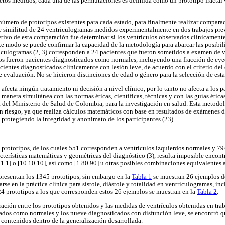
bjetos medidos, cada una de las permutaciones es definida como un prototipo fractal 
número de prototipos existentes para cada estado, para finalmente realizar comparac
e similitud de 24 ventriculogramas medidos experimentalmente en dos trabajos previo
etivo de esta comparación fue determinar si los ventrículos observados clínicament
ste modo se puede confirmar la capacidad de la metodología para abarcar las posibi
triculogramas (2, 3) corresponden a 24 pacientes que fueron sometidos a examen de v
los fueron pacientes diagnosticados como normales, incluyendo una fracción de eye
cientes diagnosticados clínicamente con lesión leve, de acuerdo con el criterio del 
 evaluación. No se hicieron distinciones de edad o género para la selección de esta
afecta ningún tratamiento ni decisión a nivel clínico, por lo tanto no afecta a los p
anera simultánea con las normas éticas, científicas, técnicas y con las guías éticas
el Ministerio de Salud de Colombia, para la investigación en salud. Esta metodolog
in riesgo, ya que realiza cálculos matemáticos con base en resultados de exámenes de
 protegiendo la integridad y anonimato de los participantes (23).
 prototipos, de los cuales 551 corresponden a ventrículos izquierdos normales y 79
cterísticas matemáticas y geométricas del diagnóstico (3), resulta imposible encontr
1 1] o [10 10 10], así como [1 80 90] u otras posibles combinaciones equivalentes a
 presentan los 1345 prototipos, sin embargo en la
Tabla 1
se muestran 26 ejemplos d
rse en la práctica clínica para sístole, diástole y totalidad en ventriculogramas, 
4 prototipos a los que corresponden estos 26 ejemplos se muestran en la
Tabla 2
.
ción entre los prototipos obtenidos y las medidas de ventrículos obtenidas en trab
dos como normales y los nueve diagnosticados con disfunción leve, se encontró qu
 contenidos dentro de la generalización desarrollada.