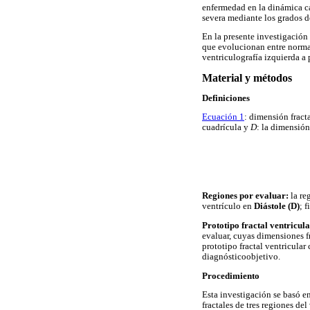
enfermedad en la dinámica ca
severa mediante los grados de
En la presente investigación
que evolucionan entre norma
ventriculografía izquierda a p
Material y métodos
Definiciones
Ecuación 1
: dimensión frac
cuadrícula y
D
: la dimensión 
Regiones por evaluar:
la re
ventrículo en
Diástole (D)
; 
Prototipo fractal ventricul
evaluar, cuyas dimensiones fr
prototipo fractal ventricular
diagnósticoobjetivo.
Procedimiento
Esta investigación se basó e
fractales de tres regiones del