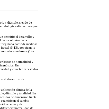
ole y diástole, siendo de
metodologías alternativas que
ue permitió el desarrollo y
d de los objetos de la
 irregular a partir de medidas
 fractal (6-13), por ejemplo
s normales y enfermos (14-
erísticos de normalidad y
iagnóstica. En
medad y caracterizar estados
do el desarrollo de
 aplicación clínica de la
ole, diástole y totalidad. En
 medidas de dimensión fractal
e cuantifican el cambio
temáticamente y de
 diferenciarnormalidad de