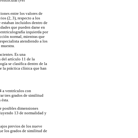
ventricular (ver
iones entre los valores de
s (2, 3), respecto a los
e estaban incluidos dentro de
lidades que pueden darse en
entriculografía izquierda por
cción normal, mientras que
especialista atendiendo a los
 muestra.
acientes. Es una
 del artículo 11 de la
ía se clasifica dentro de la
 la práctica clínica que han
4 a ventrículos con
ar tres grados de similitud
 ésta.
e posibles dimensiones
incluyendo 13 de normalidad y
ajos previos de los nueve
e los grados de similitud de