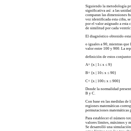
Siguiendo la metodología pre
significativa así: a las unid
comparan las dimensiones frac
vez identificada esta cifra, s
por el valor asignado a esta 
de similitud por cada ventrí
El diagnóstico obtenido esta
o iguales a 90, mientras que
valor entre 100 y 900. La re
definición de estos conjunto
A= {x | 1≤ x ≤ 9}
B= {x | 10≤ x ≤ 90}
C= {x | 100≤ x ≤ 900}
Donde la normalidad presenta
B y C.
Con base en las medidas de la
regiones matemáticas correspo
permutaciones matemáticas pa
Para establecer el número tot
valores límites, máximos y m
Se desarrolló una simulación