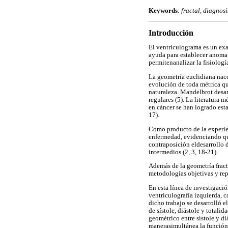
Keywords
:
fractal, diagnosi
Introducción
El ventriculograma es un exa
ayuda para establecer anomal
permitenanalizar la fisiología
La geometría euclidiana nace 
evolución de toda métrica que 
naturaleza. Mandelbrot desarr
regulares (5). La literatura 
en cáncer se han logrado esta
17).
Como producto de la experien
enfermedad, evidenciando qu
contraposición eldesarrollo
intermedios (2, 3, 18-21).
Además de la geometría fracta
metodologías objetivas y rep
En esta línea de investigaci
ventriculografía izquierda, c
dicho trabajo se desarrolló 
de sístole, diástole y total
geométrico entre sístole y di
manerasimultánea la función 