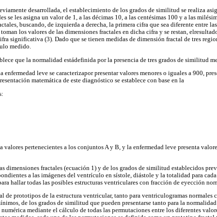
viamente desarrollada, el establecimiento de los grados de similitud se realiza asi
ades se les asigna un valor de 1, a las décimas 10, a las centésimas 100 y a las milés
tales, buscando, de izquierda a derecha, la primera cifra que sea diferente entre la
e toman los valores de las dimensiones fractales en dicha cifra y se restan, elresultad
cifra significativa (3). Dado que se tienen medidas de dimensión fractal de tres regio
culo medido.
blece que la normalidad estádefinida por la presencia de tres grados de similitud m
 la enfermedad leve se caracterizapor presentar valores menores o iguales a 900, 
presentación matemática de este diagnóstico se establece con base en la
s:
 valores pertenecientes a los conjuntos A y B, y la enfermedad leve presenta valore
s dimensiones fractales (ecuación 1) y de los grados de similitud establecidos previ
ndientes a las imágenes del ventrículo en sístole, diástole y la totalidad para cada 
ra hallar todas las posibles estructuras ventriculares con fracción de eyección nor
al de prototipos de la estructura ventricular, tanto para ventriculogramas normales
ínimos, de los grados de similitud que pueden presentarse tanto para la normalida
 numérica mediante el cálculo de todas las permutaciones entre los diferentes valor