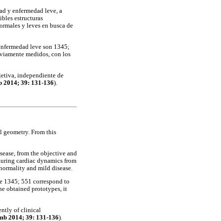
dad y enfermedad leve, a
ibles estructuras
normales y leves en busca de
y enfermedad leve son 1345;
eviamente medidos, con los
jetiva, independiente de
 2014; 39: 131-136
).
tal geometry. From this
isease, from the objective and
 during cardiac dynamics from
 normality and mild disease.
are 1345; 551 correspond to
he obtained prototypes, it
ntly of clinical
b 2014; 39: 131-136
).