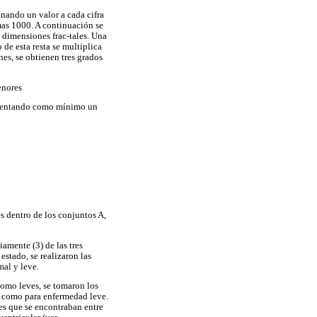
gnando un valor a cada cifra
imas 1000. A continuación se
s dimensiones frac-tales. Una
o de esta resta se multiplica
nes, se obtienen tres grados
enores
presentando como mínimo un
s dentro de los conjuntos A,
amente (3) de las tres
estado, se realizaron las
mal y leve.
 como leves, se tomaron los
d como para enfermedad leve.
es que se encontraban entre