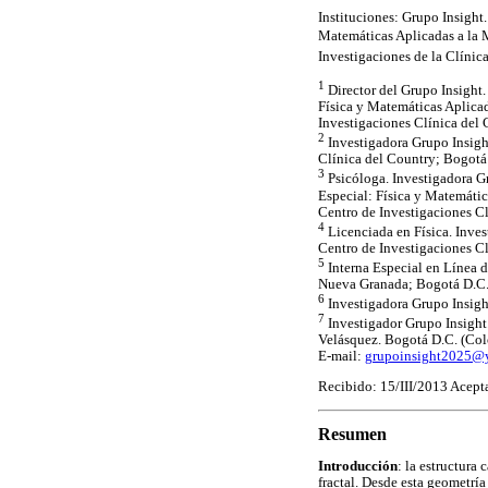
Instituciones: Grupo Insight.
Matemáticas Aplicadas a la M
Investigaciones de la Clínic
1
Director del Grupo Insight.
Física y Matemáticas Aplica
Investigaciones Clínica del
2
Investigadora Grupo Insigh
Clínica del Country; Bogotá
3
Psicóloga. Investigadora Gr
Especial: Física y Matemáti
Centro de Investigaciones C
4
Licenciada en Física. Inve
Centro de Investigaciones C
5
Interna Especial en Línea d
Nueva Granada; Bogotá D.C.
6
Investigadora Grupo Insigh
7
Investigador Grupo Insight
Velásquez. Bogotá D.C. (Col
E-mail:
grupoinsight2025@
Recibido: 15/III/2013 Acept
Resumen
Introducción
: la estructura
fractal. Desde esta geometrí