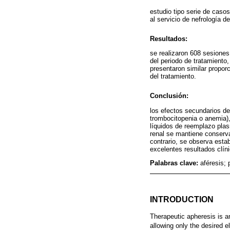
estudio tipo serie de caso
al servicio de nefrología d
Resultados:
se realizaron 608 sesiones
del periodo de tratamiento,
presentaron similar propor
del tratamiento.
Conclusión:
los efectos secundarios de
trombocitopenia o anemia),
líquidos de reemplazo plas
renal se mantiene conserva
contrario, se observa estab
excelentes resultados clín
Palabras clave:
aféresis; 
INTRODUCTION
Therapeutic apheresis is a
allowing only the desired e