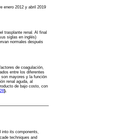
re enero 2012 y abril 2019
trasplante renal. Al final
us siglas en inglés)
nservan normales después
 factores de coagulación,
dos entre los diferentes
o son mayores y la función
ón renal aguda, al
producto de bajo costo, con
028
).
d into its components,
ascade techniques and