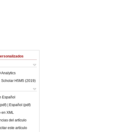
Personalizados
 Analytics
 Scholar H5M5 (
2019
)
en
Español
(pdf)
| Español (pdf)
lo en XML
cias del artículo
itar este artículo