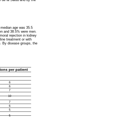
he median age was 35.5
en and 38.5% were men.
ral rejection in kidney
line treatment or with
). By disease groups, the
ions per patient
6
6
7
10
7
6
5
5