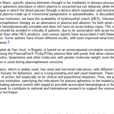
ion fibers, specific plasma elements thought to be mediators in disease pro
n apheresis procedure in which plasma is extracted but not replaced, while t
ique in which the blood passes through a device which separates and removes
 plasma made up of monoclonal paraproteins or autoantibodies, is discarded 
 our institution, we have the availability of hydroxyethyl starch (HES), Voluv
asmapheresis therapy as an alternative to plasma and albumin, for both renal a
not hemodynamically unstable and does not have an acute kidney injury. This i
uld be avoided in critically ill patients, due to its association with acute k
ler than other HES products, and various reports have associated it with fewe
ion. Some authors have shown different results, with even improved renal func
5
ients
.
ital de San José, in Bogotá, is based on an extracorporeal circulation system
using the PlasmaFlux® P1dry/P2dry plasma filter with pores that allow vario
ins, lipoproteins and other molecules with greater molecular weight, even th
ion is used during plasmapheresis sessions.
is, which is widely used, has renal and non-renal indications, with different 
Society for Apheresis, and is a long-standing and well used treatment. There 
 of action, but especially on its clinical and paraclinical response. Thus, the p
ur institution, specifying the indications for plasma apheresis in the treated p
luating adverse events with regard to possible associated hematological or flu
eek to contribute to national and international research to support the various
ur technique.