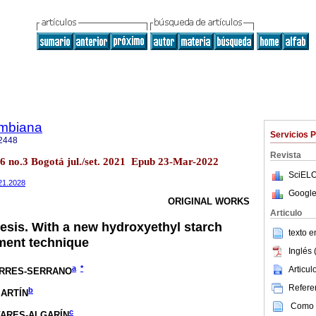
ombiana
Servicios 
2448
Revista
 no.3 Bogotá jul./set. 2021 Epub 23-Mar-2022
SciELO
021.2028
Google
ORIGINAL WORKS
Articulo
esis. With a new hydroxyethyl starch
texto 
ment technique
Inglés 
a
*
Articu
RRES-SERRANO
Referen
b
ARTÍN
Como c
c
ARES-ALGARÍN