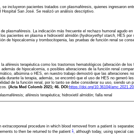
s, se incluyeron pacientes tratados con plasmaféresis, quienes ingresaron ent
el Hospital San José. Se realizó un análisis descriptivo.
 de plasmaféresis. La indicación más frecuente el rechazo humoral agudo en el 
 los pacientes en plasma e hidroxietil almidón (
hydroxyethyl starch,
HES por s
ción de hipocalcemia y trombocitopenia, las pruebas de función renal se co
 la aféresis terapéutica como los trastornos hematológicos (alteración de los
 además de hipocalcemia, o posibles alteraciones de la función renal compara
mático, albúmina o HES, en nuestro trabajo demostró que las alteraciones n
da durante la terapia, además, se encontró que el uso de HES no generó lesi
ilidad de la función renal, por lo tanto se debe considerar su uso, siendo un 
icos.
(Acta Med Colomb 2021; 46. DOI:
https://doi.org/10.36104/amc.2021.2
plasmaféresis; aféresis terapéutica; hidroxietil almidón; falla renal
n extracorporeal procedure in which blood removed from a patient is separate
1
lements to then be returned to the patient
, although today, using special c