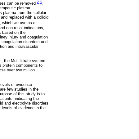
2
,
3
cesses can be removed
.
herapeutic plasma
 plasma from the cellular
and replaced with a colloid
en, which we use as a
nd non-renal indications,
s based on the
idney injury and coagulation
r coagulation disorders and
tion and intravascular
, the Multifiltrate system
us protein components to
ose over two million
levels of evidence
are few studies in the
urpose of this study is to
atients, indicating the
id and electrolyte disorders
 levels of evidence in the