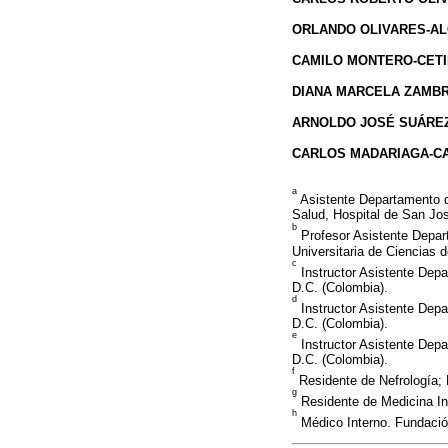
ORLANDO OLIVARES-AL
CAMILO MONTERO-CET
DIANA MARCELA ZAMB
ARNOLDO JOSÉ SUÁRE
CARLOS MADARIAGA-C
a
Asistente Departamento d
Salud, Hospital de San Jos
b
Profesor Asistente Depar
Universitaria de Ciencias 
c
Instructor Asistente Depa
D.C. (Colombia).
d
Instructor Asistente Depa
D.C. (Colombia).
e
Instructor Asistente Depa
D.C. (Colombia).
f
Residente de Nefrología; 
g
Residente de Medicina Int
h
Médico Interno. Fundación