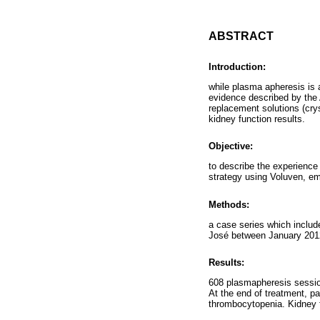
ABSTRACT
Introduction:
while plasma apheresis is a
evidence described by the A
replacement solutions (cryst
kidney function results.
Objective:
to describe the experience
strategy using Voluven, e
Methods:
a case series which includ
José between January 2012
Results:
608 plasmapheresis sessio
At the end of treatment, p
thrombocytopenia. Kidney f