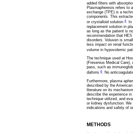
added filters with absorpt
Plasmapheresis refers to a
exchange (TPE) is a techn
components. This extracted
4
or crystalloid solution
. In
replacement solution in pl
as long as the patient is 
recommendation that HES sho
disorders. Voluven is smal
less impact on renal funct
volume in hypovolemic pat
The technique used at Hosp
(Fresenius Medical Care), 
pass, such as immunoglobul
6
daltons
. No anticoagulat
Furthermore, plasma apheres
described by the American 
literature on its mechanism
describe the experience in o
technique utilized, and eva
or kidney dysfunction. We s
indications and safety of o
METHODS