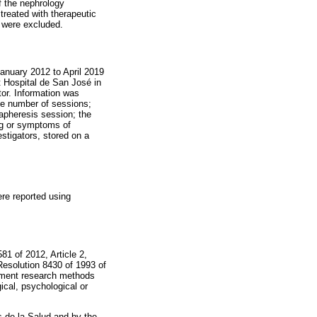
f the nephrology
treated with therapeutic
 were excluded.
January 2012 to April 2019
 Hospital de San José in
tor. Information was
the number of sessions;
 apheresis session; the
ing or symptoms of
stigators, stored on a
ere reported using
81 of 2012, Article 2,
 Resolution 8430 of 1993 of
cument research methods
ical, psychological or
 de la Salud and by the