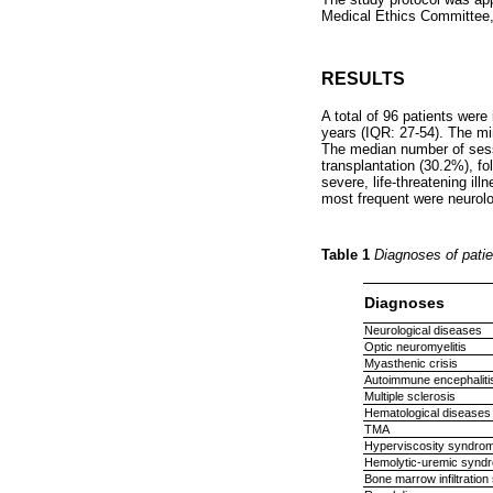
Medical Ethics Committee, 
RESULTS
A total of 96 patients were
years (IQR: 27-54). The 
The median number of sess
transplantation (30.2%), fo
severe, life-threatening i
most frequent were neurolo
Table 1
Diagnoses of patie
Diagnoses
Neurological diseases
Optic neuromyelitis
Myasthenic crisis
Autoimmune encephaliti
Multiple sclerosis
Hematological diseases
TMA
Hyperviscosity syndro
Hemolytic-uremic synd
Bone marrow infiltratio