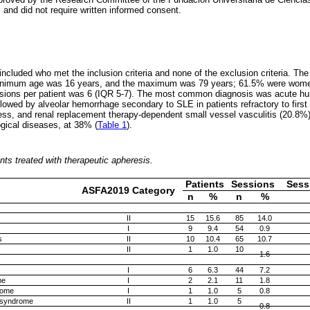
and did not require written informed consent.
 included who met the inclusion criteria and none of the exclusion criteria. T
minimum age was 16 years, and the maximum was 79 years; 61.5% were wom
ions per patient was 6 (IQR 5-7). The most common diagnosis was acute humo
llowed by alveolar hemorrhage secondary to SLE in patients refractory to first 
llness, and renal replacement therapy-dependent small vessel vasculitis (20.8%
gical diseases, at 38% (
Table 1
).
nts treated with therapeutic apheresis.
Patients
Sessions
Sess
ASFA2019 Category
n
%
n
%
II
15
15.6
85
14.0
I
9
9.4
54
0.9
s
II
10
10.4
65
10.7
II
1
1.0
10
1.6
I
6
6.3
44
7.2
me
I
2
2.1
11
1.8
rome
I
1
1.0
5
0.8
n syndrome
II
1
1.0
5
0.8