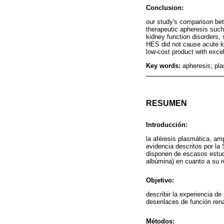
Conclusion:
our study's comparison bet
therapeutic apheresis such
kidney function disorders,
HES did not cause acute ki
low-cost product with excell
Key words:
apheresis; pla
RESUMEN
Introducción:
la aféresis plasmática, am
evidencia descritos por la 
disponen de escasos estudi
albúmina) en cuanto a su r
Objetivo:
describir la experiencia de
desenlaces de función rena
Métodos: