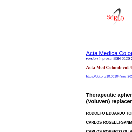
Acta Medica Col
versión impresa
ISSN
0120-
Acta Med Colomb vol.46
https://doi.org/10.36104/amc.2
Therapeutic apher
(Voluven) replace
RODOLFO EDUARDO TO
CARLOS ROSELLI-SANM
CARLOS ROBERTO OLIV