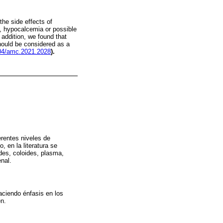
the side effects of
), hypocalcemia or possible
 addition, we found that
should be considered as a
104/amc.2021.2028
).
erentes niveles de
 en la literatura se
des, coloides, plasma,
nal.
haciendo énfasis en los
en.