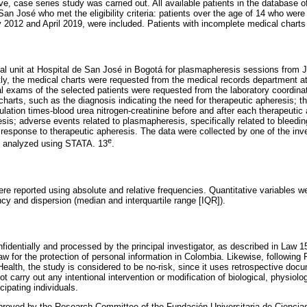
ve, case series study was carried out. All available patients in the database o
an José who met the eligibility criteria: patients over the age of 14 who were 
2012 and April 2019, were included. Patients with incomplete medical charts
enal unit at Hospital de San José in Bogotá for plasmapheresis sessions from 
y, the medical charts were requested from the medical records department at
al exams of the selected patients were requested from the laboratory coordina
charts, such as the diagnosis indicating the need for therapeutic apheresis; 
lation times-blood urea nitrogen-creatinine before and after each therapeutic
esis; adverse events related to plasmapheresis, specifically related to bleed
 response to therapeutic apheresis. The data were collected by one of the inve
e
d analyzed using STATA. 13
.
ere reported using absolute and relative frequencies. Quantitative variables w
cy and dispersion (median and interquartile range [IQR]).
identially and processed by the principal investigator, as described in Law 15
law for the protection of personal information in Colombia. Likewise, following
Health, the study is considered to be no-risk, since it uses retrospective do
 carry out any intentional intervention or modification of biological, physiolog
icipating individuals.
proved by the Research Committee of the Fundación Universitaria de Ciencias