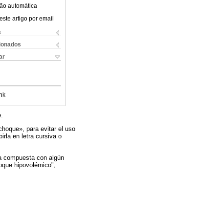
ão automática
este artigo por email
s
cionados
ar
nk
e.
hoque», para evitar el uso
irla en letra cursiva o
rma compuesta con algún
oque hipovolémico",