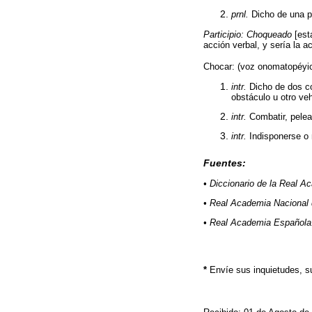
prnl.
Dicho de una p
Participio: Choqueado
[est
acción verbal, y sería la 
Chocar: (voz onomatopéyi
intr.
Dicho de dos co
obstáculo u otro veh
intr.
Combatir, pelea
intr.
Indisponerse o 
Fuentes:
• Diccionario de la Real A
• Real Academia Nacional 
• Real Academia Española.
*
Envíe sus inquietudes, 