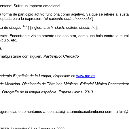
ersona: Sufrir un impacto emocional.
a forma de participio activo funciona como adjetivo, ya que se refiere al sust
aceptada para la expresión:
"el paciente está choqueado"
].
1-2
ca de
choque
) [inglés:
crash, clash, collide, shock, hit
]:
sas: Encontrarse violentamente una con otra, como una bala contra la mural
ículo, etc.
r.
malquistarse con alguien.
Participio: Chocado
cademia Española de la Lengua, disponible en:
www.rae.es
de Medicina. Diccionario de Términos Médicos. Editorial Médica Panamerica
 Ortografía de la lengua española. Espasa Libros. 2010
sugerencias o comentarios a: contacto@actamedicacolombiana.com - alfpin@