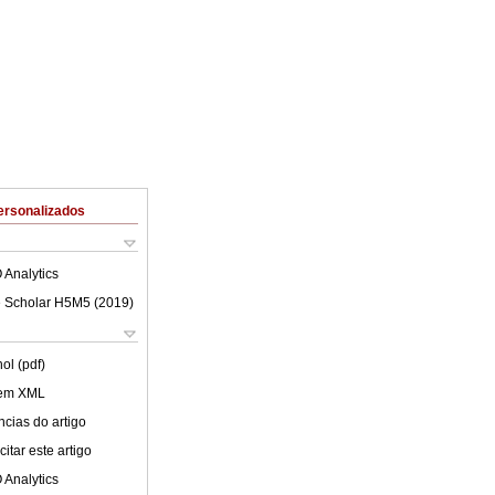
ersonalizados
 Analytics
 Scholar H5M5 (
2019
)
ol (pdf)
 em XML
cias do artigo
itar este artigo
 Analytics