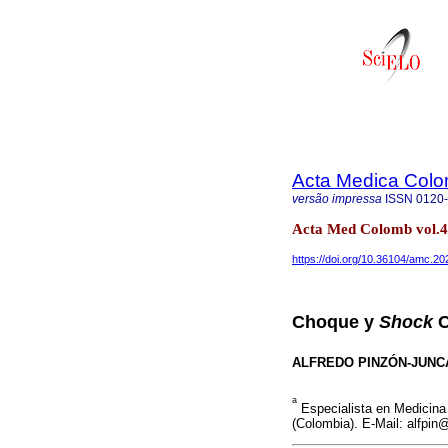
Acta Medica Col
versão impressa
ISSN
0120
Acta Med Colomb vol.47
https://doi.org/10.36104/amc.2
Choque y
Shock
C
ALFREDO PINZÓN-JUNC
a
Especialista en Medicina 
(Colombia). E-Mail: alfpi