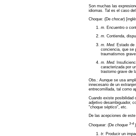
Son muchas las expresione
idiomas. Tal es el caso de
Choque: (De
chocar
) [ingl
m.
Encuentro o cont
m.
Contienda, dispu
m. Med.
Estado de p
conciencia, que se
traumatismos graves
m. Med.
Insuficienc
caracterizada por un
trastorno grave de l
Obs.: Aunque se usa ampl
innecesario de un extranjer
entrecomillada, tal como a
Cuando existe posibilidad 
adjetivo desambiguador, c
"choque séptico", etc.
De las acepciones de este
3-4
Choquear: (De
choque
tr.
Producir un impac