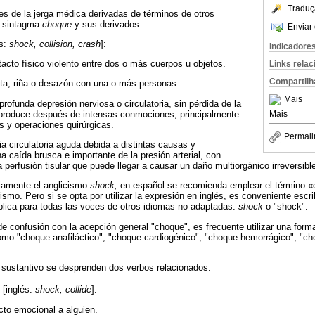
Traduç
s de la jerga médica derivadas de términos de otros
l sintagma
choque
y sus derivados:
Enviar 
és:
shock, collision, crash
]:
Indicadore
acto físico violento entre dos o más cuerpos u objetos.
Links rela
Compartilh
ta, riña o desazón con una o más personas.
Mais
rofunda depresión nerviosa o circulatoria, sin pérdida de la
 produce después de intensas conmociones, principalmente
Mais
 y operaciones quirúrgicas.
Permali
ia circulatoria aguda debida a distintas causas y
a caída brusca e importante de la presión arterial, con
a perfusión tisular que puede llegar a causar un daño multiorgánico irreversibl
iamente el anglicismo
shock,
en español se recomienda emplear el término «c
ismo. Pero si se opta por utilizar la expresión en inglés, es conveniente escrib
plica para todas las voces de otros idiomas no adaptadas:
shock
o "shock".
de confusión con la acepción general "choque", es frecuente utilizar una fo
omo "choque anafiláctico", "choque cardiogénico", "choque hemorrágico", "ch
 sustantivo se desprenden dos verbos relacionados:
) [inglés:
shock, collide
]:
to emocional a alguien.