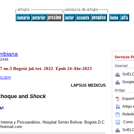
ombiana
Serviços P
-2448
Journal
 no.3 Bogotá jul./set. 2022 Epub 24-Abr-2023
SciELO
022.2674
Google
LAPSUS MEDICUS
Artigo
hoque and
Shock
Espanh
Artigo
a
A
Referên
Como c
Interna y Psicoanálisis, Hospital Simón Bolívar. Bogotá D.C.
n@hotmail.com
SciELO