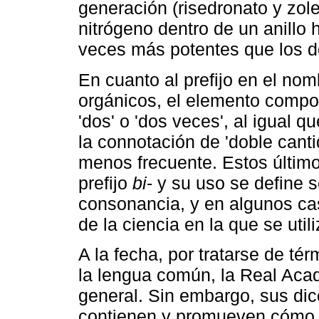
generación (risedronato y zol
nitrógeno dentro de un anillo 
veces más potentes que los d
En cuanto al prefijo en el n
orgánicos, el elemento compos
'dos' o 'dos veces', al igual qu
la connotación de 'doble cantid
menos frecuente. Estos últim
prefijo
bi
- y su uso se define 
consonancia, y en algunos cas
de la ciencia en la que se util
A la fecha, por tratarse de t
la lengua común, la Real Acad
general. Sin embargo, sus di
contienen y promueven cómo 