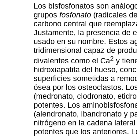
Los bisfosfonatos son análogo
grupos
fosfonato
(radicales de
carbono central que reemplaza
Justamente, la presencia de es
usado en su nombre. Estos ag
tridimensional capaz de produ
2
divalentes como el Ca
y tien
hidroxiapatita del hueso, con
superficies sometidas a remod
ósea por los osteoclastos. Lo
(medronato, clodronato, etidr
potentes. Los aminobisfosfon
(alendronato, ibandronato y p
nitrógeno en la cadena latera
potentes que los anteriores. L