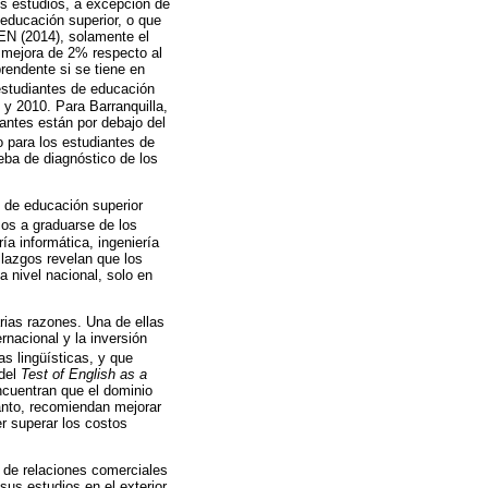
os estudios, a excepción de
educación superior, o que
MEN (2014), solamente el
 mejora de 2% respecto al
rendente si se tiene en
 estudiantes de educación
 y 2010. Para Barranquilla,
antes están por debajo del
o para los estudiantes de
ba de diagnóstico de los
s de educación superior
mos a graduarse de los
ía informática, ingeniería
llazgos revelan que los
 nivel nacional, solo en
rias razones. Una de ellas
rnacional y la inversión
s lingüísticas, y que
 del
Test of English as a
ncuentran que el dominio
tanto, recomiendan mejorar
r superar los costos
o de relaciones comerciales
us estudios en el exterior,