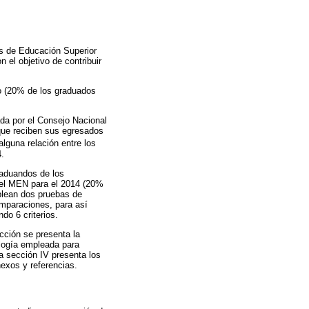
es de Educación Superior
 el objetivo de contribuir
o (20% de los graduados
ada por el Consejo Nacional
 que reciben sus egresados
 alguna relación entre los
4.
graduandos de los
 el MEN para el 2014 (20%
mplean dos pruebas de
omparaciones, para así
do 6 criterios.
cción se presenta la
ología empleada para
 sección IV presenta los
exos y referencias.