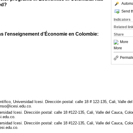
Automat
ed?
Send th
Indicators
Related lin
ns l’enseignement d’Économie en Colombie:
Share
More
More
Permali
entífico, Universidad Icesi. Dirección postal: calle 18 # 122-135, Cali, Valle d
lonso@icesi.edu.co.
rsidad Icesi. Dirección postal: calle 18 #122-135, Cali, Valle del Cauca, Col
i.edu.co.
rsidad Icesi. Dirección postal: calle 18 #122-135, Cali, Valle del Cauca, Col
si.edu.co.