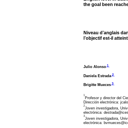
the goal been reach
Niveau d’anglais da
l’objectif est-il atteint
1
Julio Alonso
2
Daniela Estrada
3
Brigitte Mueces
1
Profesor y director del Ci
Dirección electrónica: jca
2
Joven investigadora, Unive
electrónica: destrada@ices
3
Joven investigadora, Unive
electrónica: bvmueces@ice