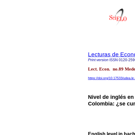
Lecturas de Econ
Print version
ISSN
0120-259
Lect. Econ. no.89 Mede
https://doi.org/10.17533/udea.l
Nivel de inglés e
Colombia: ¿se cu
English level in ba