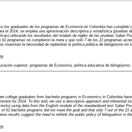
ar si los graduados de los programas de Economía en Colombia han cumplido c
ra el 2014, se emplea una aproximación descriptiva y estadística (pruebas d
icas) utilizando los resultados del módulo de inglés de las pruebas Saber Pr
de 61 programas no cumplieron la meta y que solo 7 de los 21 programas acred
s muestran la necesidad de replantear la política pública de bilingüismo en l
28
ducación superior; programas de Economía; política educativa de bilingüismo;
er college graduates from bachelor programs in Economics in Colombia have 
nment for 2014. To this end, we use a descriptive approach and inferential sta
 tests) using data from the English module of the standardized test Saber Pro
ut of 61 bachelor programs did not meet the goal and that only 7 out of the 21 
ese results suggest the need to rethink the public policy of bilingualism in t
28