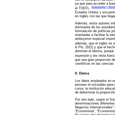
ya que para acceder a buen
Aslanbeigui y Mont
el TOEFL.
Estados Unidos y encuentr
en inglés con las que lleg
Además, estos autores ind
dominante de los estudiante
formulación de políticas p
orientadas a facilitar la i
atribuyeron especial impor
además, que el inglés es e
& Plo, 2011) y que el hech
dominan el idioma, porque 
expresión y les resta fue
que una gran proporción de 
científicos en las ciencia
II. Datos
Los datos empleados en est
proveen el microdato para 
cursa, la institución educ
de determinar la proporció
Por otro lado, según el Si
denominaciones diferentes
Negocios Internacionales” 
“Economista”, “Economista
No existe otra denominació