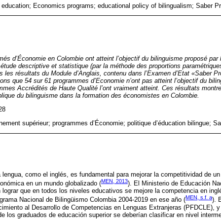
r education; Economics programs; educational policy of bilingualism; Saber P
lômés d’Économie en Colombie ont atteint l’objectif du bilinguisme proposé pa
tude descriptive et statistique (par la méthode des proportions paramétrique
ons les résultats du Module d’Anglais, contenu dans l’Examen d’Etat «Saber Pr
tons que 54 sur 61 programmes d’Economie n’ont pas atteint l’objectif du bili
mes Accrédités de Haute Qualité l’ont vraiment atteint. Ces résultats montre
ublique du bilinguisme dans la formation des économistes en Colombie.
28
gnement supérieur; programmes d’Économie; politique d’éducation bilingue; S
lengua, como el inglés, es fundamental para mejorar la competitividad de un 
MEN, 2013
económica en un mundo globalizado (
). El Ministerio de Educación N
 lograr que en todos los niveles educativos se mejore la competencia en ing
MEN, s.f. a
rograma Nacional de Bilingüismo Colombia 2004-2019 en ese año (
).
lecimiento al Desarrollo de Competencias en Lenguas Extranjeras (PFDCLE), 
e los graduados de educación superior se deberían clasificar en nivel interme