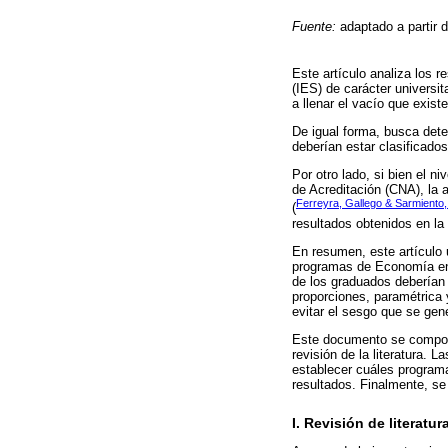
Fuente:
adaptado a partir 
Este artículo analiza los 
(IES) de carácter universit
a llenar el vacío que exist
De igual forma, busca det
deberían estar clasificado
Por otro lado, si bien el 
de Acreditación (CNA), la 
Ferreyra, Gallego & Sarmiento
(
resultados obtenidos en la
En resumen, este artículo u
programas de Economía ent
de los graduados deberían 
proporciones, paramétrica 
evitar el sesgo que se gen
Este documento se compone 
revisión de la literatura. 
establecer cuáles program
resultados. Finalmente, s
I. Revisión de literatur