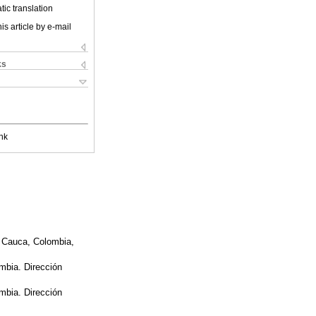
ic translation
is article by e-mail
ks
nk
el Cauca, Colombia,
ombia. Dirección
ombia. Dirección