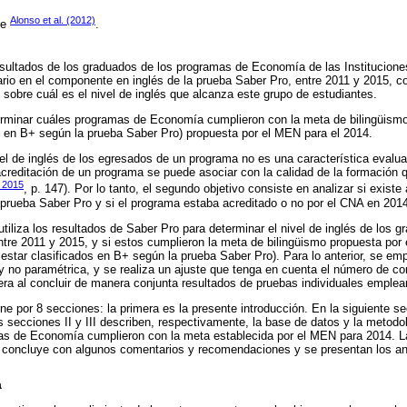
Alonso et al. (2012)
de
.
resultados de los graduados de los programas de Economía de las Institucion
ario en el componente en inglés de la prueba Saber Pro, entre 2011 y 2015, con
e sobre cuál es el nivel de inglés que alcanza este grupo de estudiantes.
erminar cuáles programas de Economía cumplieron con la meta de bilingüism
s en B+ según la prueba Saber Pro) propuesta por el MEN para el 2014.
nivel de inglés de los egresados de un programa no es una característica evalu
acreditación de un programa se puede asociar con la calidad de la formación
, 2015
, p. 147). Por lo tanto, el segundo objetivo consiste en analizar si existe
 prueba Saber Pro y si el programa estaba acreditado o no por el CNA en 201
tiliza los resultados de Saber Pro para determinar el nivel de inglés de los 
re 2011 y 2015, y si estos cumplieron la meta de bilingüismo propuesta por
estar clasificados en B+ según la prueba Saber Pro). Para lo anterior, se e
y no paramétrica, y se realiza un ajuste que tenga en cuenta el número de c
era al concluir de manera conjunta resultados de pruebas individuales emplean
por 8 secciones: la primera es la presente introducción. En la siguiente se
Las secciones II y III describen, respectivamente, la base de datos y la metod
as de Economía cumplieron con la meta establecida por el MEN para 2014. La
e concluye con algunos comentarios y recomendaciones y se presentan los an
a