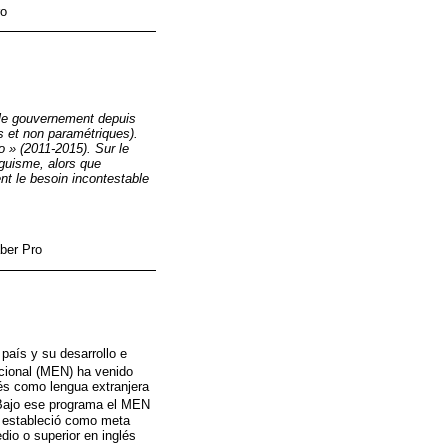
ro
r le gouvernement depuis
s et non paramétriques).
o » (2011-2015). Sur le
nguisme, alors que
nt le besoin incontestable
aber Pro
país y su desarrollo e
acional (MEN) ha venido
lés como lengua extranjera
 Bajo ese programa el MEN
y estableció como meta
dio o superior en inglés