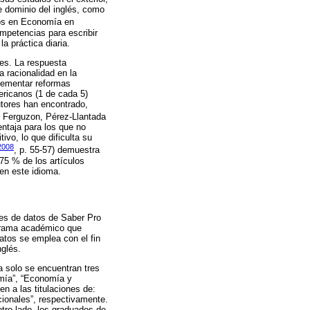
e dominio del inglés, como
dos en Economía en
mpetencias para escribir
a práctica diaria.
es. La respuesta
a racionalidad en la
plementar reformas
mericanos (1 de cada 5)
utores han encontrado,
 Ferguzon, Pérez-Llantada
ntaja para los que no
vo, lo que dificulta su
2008
, p. 55-57) demuestra
 75 % de los artículos
en este idioma.
ses de datos de Saber Pro
ograma académico que
atos se emplea con el fin
nglés.
a solo se encuentran tres
mía”, “Economía y
n a las titulaciones de:
ionales”, respectivamente.
tro lado, los graduados de