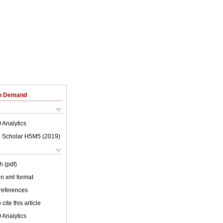
on Demand
 Analytics
 Scholar H5M5 (
2019
)
h (pdf)
 in xml format
 references
cite this article
 Analytics