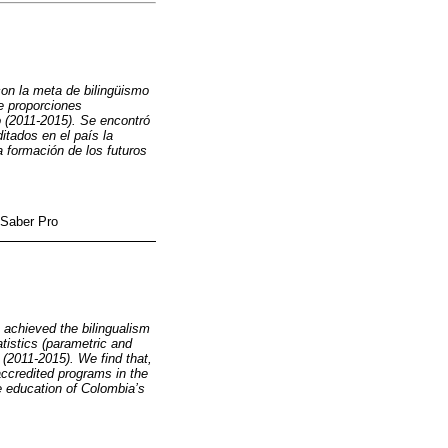
on la meta de bilingüismo
e proporciones
o (2011-2015). Se encontró
itados en el país la
a formación de los futuros
 Saber Pro
achieved the bilingualism
tistics (parametric and
 (2011-2015). We find that,
accredited programs in the
he education of Colombia’s