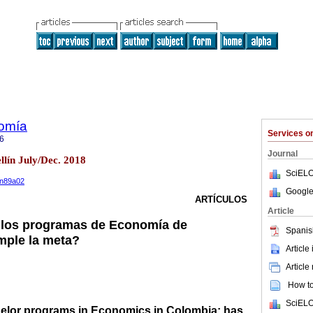
omía
Services 
6
Journal
llín July/Dec. 2018
SciELO
e.n89a02
Google
ARTÍCULOS
Article
n los programas de Economía de
Spanis
mple la meta?
Article
Article
How to 
SciELO
chelor programs in Economics in Colombia: has