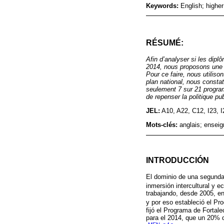
Keywords:
English; highe
RÉSUMÉ:
Afin d’analyser si les dip
2014, nous proposons une é
Pour ce faire, nous utilis
plan national, nous consta
seulement 7 sur 21 program
de repenser la politique p
JEL:
A10, A22, C12, I23, I
Mots-clés:
anglais; ensei
INTRODUCCIÓN
El dominio de una segunda 
inmersión intercultural y 
trabajando, desde 2005, en
y por eso estableció el P
fijó el Programa de Forta
para el 2014, que un 20% d