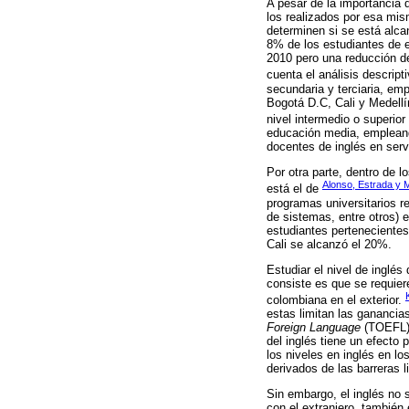
A pesar de la importancia 
los realizados por esa mis
determinen si se está alca
8% de los estudiantes de 
2010 pero una reducción de
cuenta el análisis descript
secundaria y terciaria, em
Bogotá D.C, Cali y Medellí
nivel intermedio o superio
educación media, empleand
docentes de inglés en serv
Por otra parte, dentro de 
Alonso, Estrada y 
está el de
programas universitarios re
de sistemas, entre otros) 
estudiantes pertenecientes
Cali se alcanzó el 20%.
Estudiar el nivel de inglé
consiste es que se requier
colombiana en el exterior.
estas limitan las ganancia
Foreign Language
(TOEFL) 
del inglés tiene un efecto 
los niveles en inglés en l
derivados de las barreras l
Sin embargo, el inglés no 
con el extranjero, también