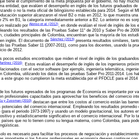
que tiene el cumplimiento de la meta propuesta por el gobierno, no hay much
ma entidad, que evalúen el desempeño en inglés de los futuros graduados de 
nzando o no la meta oficial de bilingüismo establecida para 2014. Según el 
educación superior alcanzaron el nivel B2 o más en 2012, lo que muestra una
 2% en B1, la categoría inmediatamente anterior a B2. Lo anterior no es sorp
Alonso et al. (2012)
ivo realizado por
, en donde evalúan el nivel de inglés de los
pleando los resultados de las Pruebas Saber 11° de 2010 y Saber Pro de 2009
n, ciudades principales de Colombia, encuentran que la mayoría de los estudi
Sánchez (2013)
r en inglés. El documento de
presenta resultados similares, tant
o las Pruebas Saber 11 (2007-2011), como para los docentes, usando la prue
icio de 2012.
los pocos estudios encontrados que miden el nivel de inglés de los graduando
Martínez (2016)
. Estos evalúan el desempeño de inglés de los ingenieros próxi
lacionados con el sector software (por ejemplo, ingeniería telemática, ingenier
en Colombia, utilizando los datos de las pruebas Saber Pro 2011-2014. Los ha
 a este grupo no cumplieron la meta establecida por el PFDCLE para el 2014 a
s de los futuros egresados de los programas de Economía es importante por va
en profesionales capacitados para aprovechar los beneficios del comercio inte
Ku y Zussman (2010)
destacan que entre los costos al comercio están las barrera
s potenciales del comercio internacional. Empleando los resultados promedio
(para el periodo 1973-1997) y usando un modelo gravitacional, los autores e
positivo y estadísticamente significativo en el comercio internacional. Por lo 
os países que no lo tienen como su lengua materna, como Colombia, para pode
ingüísticas.
solo es necesario para facilitar los procesos de negociación y establecimient
 es importante si los futuros profesionales en economía desean continuar con s