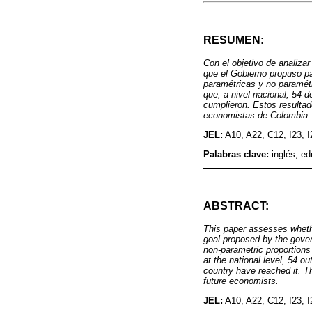
RESUMEN:
Con el objetivo de analiz
que el Gobierno propuso pa
paramétricas y no paramétr
que, a nivel nacional, 54 
cumplieron. Estos resultado
economistas de Colombia.
JEL:
A10, A22, C12, I23, I
Palabras clave:
inglés; e
ABSTRACT:
This paper assesses wheth
goal proposed by the gover
non-parametric proportions
at the national level, 54 o
country have reached it. Th
future economists.
JEL:
A10, A22, C12, I23, I