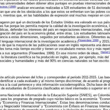
as universidades deben obtener altos puntajes en pruebas internacionales d
ecinos (1998)
analizan encuestas realizadas a 528 estudiantes de 51 doctora
an que uno de los obstáculos a los que estos se enfrentan son las pobres co
an, mientras que, en las habilidades de expresión oral muchos mejoran en con l
agaron por qué un doctorado de los Estados Unidos era valorado en sus país
s fue porque les permitía mejorar la calidad de la investigación económica, l
úblicas, defender los intereses del país en negociaciones internacionales, im
ntegración del país en la economía global, entre otras. Los estudiantes latinoa
tancia a estas dimensiones, seguidos por estudiantes asiáticos. Diferentes a
Flowerdew, 1999
l lenguaje internacional de la investigación académica (
y 2015;
o de que la mayoría de las publicaciones sean en inglés representa una desve
les toma más tiempo escribir y tienen un vocabulario menos rico y más repetiti
Hamel 
rza a sus argumentos (Flowerdew, 1999). En ese mismo orden de ideas,
la literatura científica se ha producido en inglés, pues, por ejemplo, más del
s sociales y humanidades y más del 90% en ciencias naturales se han escrito 
e artículo provienen del Icfes y corresponden al periodo 2011-2015. Las ba
identificar a cada evaluado y al mismo tiempo discriminar, de acuerdo al pr
ativa a la cual pertenece y otra información sociodemográfica. Dicha base de d
n de estudiantes de Economía clasificados en nivel intermedio o superior en i
stema Nacional de Información de la Educación Superior (SNIES), en Colombi
 para los programas de pregrado cuyo núcleo básico es la economía: “Econo
y “Economía y Finanzas Internacionales”. Estas tres denominaciones conduce
 y Negociador Internacional” y “Economista con Énfasis en Finanzas Internac
n de programa de pregrado que conduzca a la titulación de economista. Por o