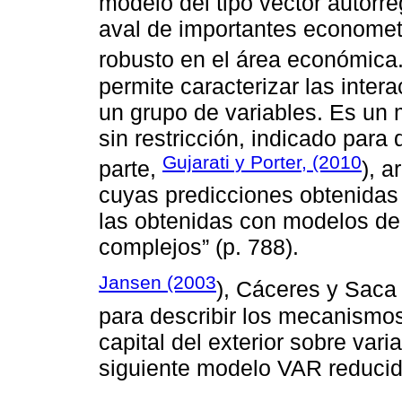
modelo del tipo vector autorr
aval de importantes econometr
robusto en el área económica
permite caracterizar las inte
un grupo de variables. Es un
sin restricción, indicado para
Gujarati y Porter, (2010
parte,
), 
cuyas predicciones obtenida
las obtenidas con modelos d
complejos” (p. 788).
Jansen (2003
), Cáceres y Saca
para describir los mecanismo
capital del exterior sobre va
siguiente modelo VAR reducid