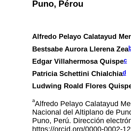
Puno, Pérou
Alfredo Pelayo Calatayud Me
Bestsabe Aurora Llerena Zea
c
Edgar Villahermosa Quispe
d
Patricia Schettini Chialchia
Ludwing Roald Flores Quisp
a
Alfredo Pelayo Calatayud Me
Nacional del Altiplano de Pun
Puno, Perú. Dirección electr
https://orcid.org/0000-0002-1