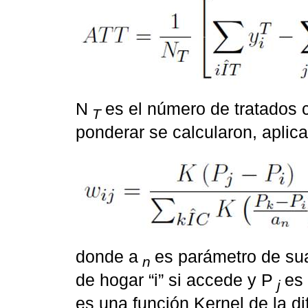
N
es el número de tratados 
T
ponderar se calcularon, aplic
donde a
es parámetro de su
n
de hogar “i” si accede y P
es 
j
es una función Kernel de la di