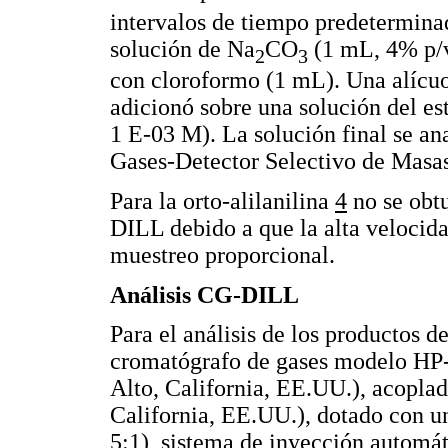
intervalos de tiempo predeterminad
solución de Na
CO
(1 mL, 4% p/v
2
3
con cloroformo (1 mL). Una alícuo
adicionó sobre una solución del es
1 E-03 M). La solución final se a
Gases-Detector Selectivo de Mas
Para la orto-alilanilina
4
no se obt
DILL debido a que la alta velocid
muestreo proporcional.
Análisis CG-DILL
Para el análisis de los productos de
cromatógrafo de gases modelo H
Alto, California, EE.UU.), acopl
California, EE.UU.), dotado con u
5:1), sistema de inyección automá