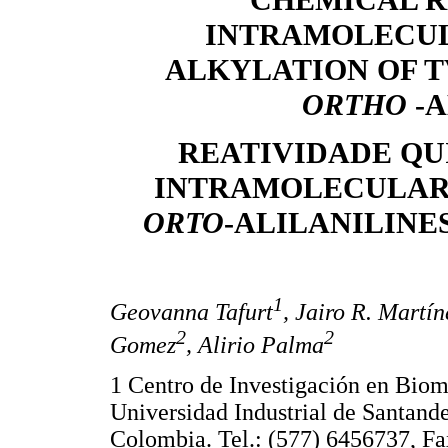
CHEMICAL R
INTRAMOLECUL
ALKYLATION OF T
ORTHO
-
REATIVIDADE QU
INTRAMOLECULAR 
ORTO
-ALILANILINE
1
Geovanna Tafurt
, Jairo R. Martín
2
2
Gomez
, Alirio Palma
1 Centro de Investigación en Biom
Universidad Industrial de Santand
Colombia. Tel.: (577) 6456737, F