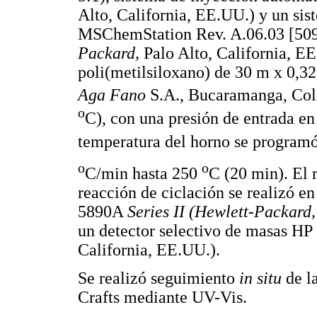
Alto, California, EE.UU.) y un si
MSChemStation Rev. A.06.03 [50
Packard,
Palo Alto, California, EE
poli(metilsiloxano) de 30 m x 0,3
Aga Fano
S.A., Bucaramanga, Col
o
C), con una presión de entrada e
temperatura del horno se program
o
o
C/min hasta 250
C (20 min). El 
reacción de ciclación se realizó 
5890A
Series II (Hewlett-Packard
un detector selectivo de masas H
California, EE.UU.).
Se realizó seguimiento
in situ
de l
Crafts mediante UV-Vis.