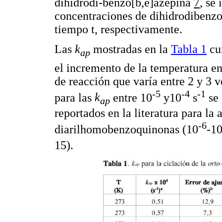
dihidrodi-benzo[b,e]azepina
7
, se
concentraciones de dihidrodibenzo
tiempo t, respectivamente.
Las
k
mostradas en la
Tabla 1
cum
ap
el incremento de la temperatura e
de reacción que varía entre 2 y 3 
-5
-4
-1
para las
k
entre 10
y10
s
se 
ap
reportados en la literatura para la 
-6
diarilhomobenzoquinonas (10
-1
15).