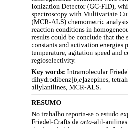
Ionization Detector (GC-FID), whi
spectroscopy with Multivariate Cu
(MCR-ALS) chemometric analysis we
reaction conditions in homogeneo
results could be conclude that the 
constants and activation energies p
temperature, agitation speed and c
regioselectivity.
Key words:
Intramolecular Friede
dihydrodibenz[
b,e
]azepines, tetra
allylanilines, MCR-ALS.
RESUMO
No trabalho reporta-se o estudo ex
Friedel-Crafts de
orto
-alil-aniline