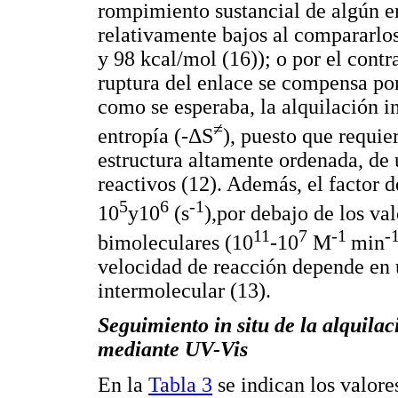
rompimiento sustancial de algún e
relativamente bajos al compararlo
y 98 kcal/mol (16)); o por el contr
ruptura del enlace se compensa po
como se esperaba, la alquilación 
≠
entropía (-ΔS
), puesto que requie
estructura altamente ordenada, de 
reactivos (12). Además, el factor 
5
6
-1
10
y10
(s
),por debajo de los va
11
7
-1
-
bimoleculares (10
-10
M
min
velocidad de reacción depende en u
intermolecular (13).
Seguimiento in situ de la alquila
mediante UV-Vis
En la
Tabla 3
se indican los valore