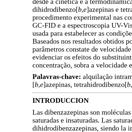
desde a cinética e a termodinâmic
dihidrodibenzo[
b,e
]azepinas e tet
procedimento experimental nas con
GC-FID e a espectroscopia UV-Vi
usada para estabelecer as condiçõ
Baseados nos resultados obtidos p
parâmetros constate de velocidade 
evidenciar os efeitos do substituin
concentração, sobra a velocidade e
Palavras-chave:
alquilação intra
[
b,e
]azepinas, tetrahidrodibenzo[
b
INTRODUCCION
Las dibenzazepinas son moléculas 
saturadas e insaturadas. Las satur
dihidrodibenzazepinas, siendo la i