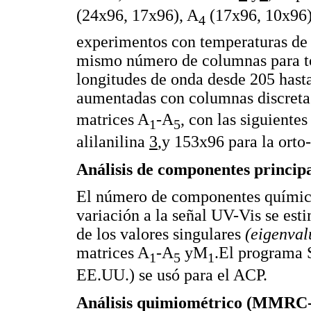
(24x96, 17x96), A
(17x96, 10x96)
4
experimentos con temperaturas de 
mismo número de columnas para tod
longitudes de onda desde 205 hast
aumentadas con columnas discret
matrices A
-A
, con las siguiente
1
5
alilanilina
3
,y 153x96 para la orto-
Análisis de componentes princip
El número de componentes químico
variación a la señal UV-Vis se est
de los valores singulares
(eigenval
matrices A
-A
yM
.El programa 
1
5
1
EE.UU.) se usó para el ACP.
Análisis quimiométrico (MMR