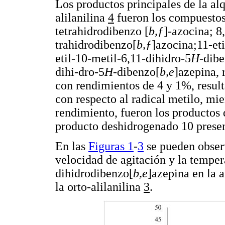
Los productos principales de la al
alilanilina
4
fueron los compuesto
tetrahidrodibenzo [
b,ƒ
]-azocina; 8
trahidrodibenzo[
b,ƒ
]azocina;11-et
etil-10-metil-6,11-dihidro-5
H
-dibe
dihi-dro-5
H
-dibenzo[
b,e
]azepina,
con rendimientos de 4 y 1%, result
con respecto al radical metilo, mi
rendimiento, fueron los productos 
producto deshidrogenado 10 prese
En las
Figuras 1
-
3
se pueden observ
velocidad de agitación y la temper
dihidrodibenzo[
b,e
]azepina en la a
la orto-alilanilina
3
.