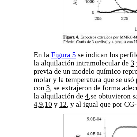
En la
Figura 5
se indican los perfi
la alquilación intramolecular de
3
previa de un modelo químico repro
molar y la temperatura que se usó 
con
3
, se extrajeron de forma adec
la alquilación de
4
,se obtuvieron s
4
,
9
,
10
y
12
, y al igual que por CG