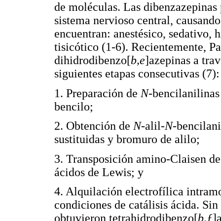
de moléculas. Las dibenzazepinas 
sistema nervioso central, causando 
encuentran: anestésico, sedativo, h
tisicótico (1-6). Recientemente, 
dihidrodibenzo[
b,e
]azepinas a trav
siguientes etapas consecutivas (7):
1. Preparación de
N
-bencilanilinas
bencilo;
2. Obtención de
N
-alil
-N
-bencilani
sustituidas y bromuro de alilo;
3. Transposición amino-Claisen d
ácidos de Lewis; y
4. Alquilación electrofílica intram
condiciones de catálisis ácida. Si
obtuvieron tetrahidrodibenzo[
b,
ƒ
]