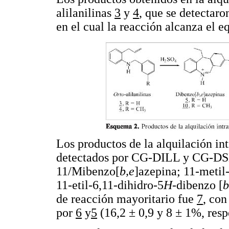
alilanilinas
3
y
4
, que se detecta
en el cual la reacción alcanza el e
Los productos de la alquilación int
detectados por CG-DILL y CG-D
11/Mibenzo[
b,e
]azepina; 11-metil
11-etil-6,11-dihidro-5
H
-dibenzo [
b
de reacción mayoritario fue
7
, con
por
6
y
5
(16,2 ± 0,9 y 8 ± 1%, res