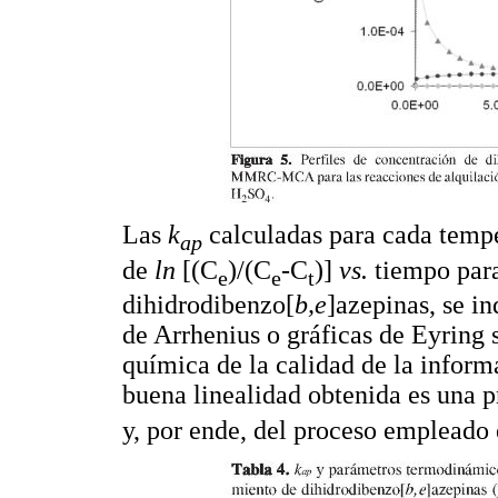
Las
k
calculadas para cada tempe
ap
de
ln
[(C
)/(C
-C
)]
vs.
tiempo par
e
e
t
dihidrodibenzo[
b,e
]azepinas, se i
de Arrhenius o gráficas de Eyring
química de la calidad de la informa
buena linealidad obtenida es una p
y, por ende, del proceso empleado 