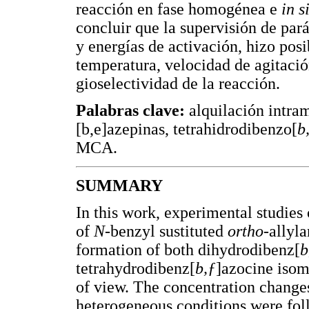
reacción en fase homogénea e
in s
concluir que la supervisión de par
y energías de activación, hizo posi
temperatura, velocidad de agitació
gioselectividad de la reacción.
Palabras clave:
alquilación intra
[b,e]azepinas, tetrahidrodibenzo[
b
MCA.
SUMMARY
In this work, experimental studies 
of
N
-benzyl sustituted
ortho
-allyla
formation of both dihydrodibenz[
b
tetrahydrodibenz[
b,
ƒ
]azocine isom
of view. The concentration change
heterogeneous conditions were f