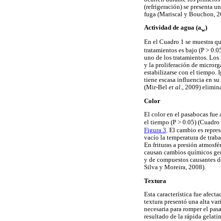
(refrigeración) se presenta u
fuga (Mariscal y Bouchon, 2
Actividad de agua (a
)
w
En el Cuadro 1 se muestra qu
tratamientos es bajo (P > 0.0
uno de los tratamientos. Los
y la proliferación de micror
estabilizarse con el tiempo. 
tiene escasa influencia en su
(Mir-Bel
et al
., 2009) elimin
Color
El color en el pasabocas fue 
el tiempo (P > 0.05) (Cuadro 
Figura 3
. El cambio es repr
vacío la temperatura de trab
En frituras a presión atmosf
causan cambios químicos gene
y de compuestos causantes de
Silva y Moreira, 2008).
Textura
Esta característica fue afecta
textura presentó una alta var
necesaria para romper el pas
resultado de la rápida gelati