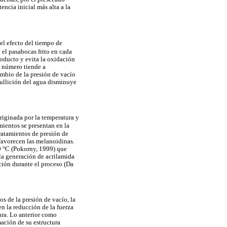
encia inicial más alta a la
 el efecto del tiempo de
 el pasabocas frito en cada
roducto y evita la oxidación
u número tiende a
ambio de la presión de vacío
ebullición del agua disminuye
originada por la temperatura y
amientos se presentan en la
ratamientos de presión de
 favorecen las melanoidinas.
50 °C (Pokorny, 1999) que
 la generación de acrilamida
ción durante el proceso (Da
s de la presión de vacío, la
en la reducción de la fuerza
ura. Lo anterior como
mación de su estructura