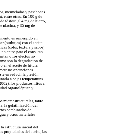
ugos, mermeladas y pasabocas
, entre otras. En 100 g de
de fósforo, 0.4 mg de hierro,
de niacina, y 35 mg de
alimento es sumergido en
or (burbujas) con el aceite
cas (color, textura y sabor)
a no aptos para el consumo
entan otros efectos no
 como son la degradación de
 en el aceite de fritura
numerosas operaciones
iste en reducir la presión
inarla a bajas temperaturas
002), los productos fritos a
lidad organoléptica y
s microestructurales, tanto
a, la gelatinización del
fectos combinados de
gua y otros materiales
a estructura inicial del
s propiedades del aceite, las