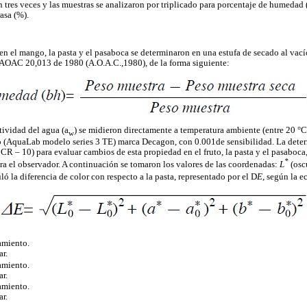
n tres veces y las muestras se analizaron por triplicado para porcentaje de humedad
rasa (%).
 el mango, la pasta y el pasaboca se determinaron en una estufa de secado al vacío
 AOAC 20,013 de 1980 (A.O.A.C.,1980), de la forma siguiente:
tividad del agua (a
) se midieron directamente a temperatura ambiente (entre 20 °
w
o (AquaLab modelo series 3 TE) marca Decagon, con 0.001de sensibilidad. La determ
CR – 10) para evaluar cambios de esta propiedad en el fruto, la pasta y el pasaboca
*
a el observador. A continuación se tomaron los valores de las coordenadas:
L
(oscu
D
uló la diferencia de color con respecto a la pasta, representado por el
E
, según la e
amiento.
r.
amiento.
r.
amiento.
r.