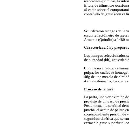
reacciones químicas, la inter
fritura de alimentos ocasio
al vacío sobre el comportami
contenido de grasa) con el fi
Se utilizaron mangos de la 
en un refractómetro de mesa
Armenia (Quindío) a 1480 m.
Caracterización y preparac
Los mangos seleccionados se c
de humedad (bh), actividad d
Con los resultados prelimin
pulpa, los cuales se homogen
46g de una mezcla de almidón
4 cm de diámetro, los cuales
Proceso de fritura
La pasta, una vez extraída de
provisto de un vaso de preci
Posteriormente se ubicó dent
prueba, el aceite de palma en
correspondiente presión de va
segundos, cinética que se emp
extraer la grasa superficial 