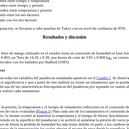
orden entre tiempo y temperatura.
orden entre tiempo y presión.
 orden entre temperatura y presión.
ndo entre los tres factores.
ado con los tres factores.
paración, se llevaron a cabo pruebas de Tukey con un nivel de confianza de 95%.
Resultados y discusión
el fruto de mango utilizado en el estudio tenía un contenido de humedad en base h
 0.003, un °brix de 14.26 ± 0.38, una fuerza de corte de 3.93 ± 0.060 kg
, un conten
f
nciden con los hallados por Stafford (1983).
cas
a todas las variables del pasabocas estudiadas aparecen en el
Cuadro 1
. Se observa
 es significativa y que a partir de este análisis no existe un tratamiento que se pued
ada una de las características fisicoquímicas del pasabocas por separado en cuanto
se realizó cada tratamiento.
 la presión, la temperatura y el tiempo de tratamiento influyeron en el contenido 
ones de vacío evaluadas (
Figura 1
). Para cada uno de los tratamientos el contenido
o; lo mismo ocurrió al aumentar la temperatura y el tiempo de fritura. Inicialmente,
tenido en la superficie del pasabocas y se aceleró al aumentar la presión de vacío p
os de fritura la pérdida de humedad fue más lenta, debido en parte, a los cambios m
pasos de la presurización los cuales afectan el escape de agua desde la superficie. 