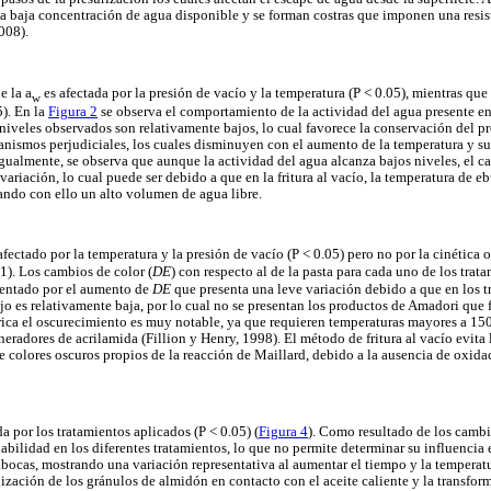
na baja concentración de agua disponible y se forman costras que imponen una resist
008).
e la a
es afectada por la presión de vacío y la temperatura (P < 0.05), mientras que
w
5). En la
Figura 2
se observa el comportamiento de la actividad del agua presente en
 niveles observados son relativamente bajos, lo cual favorece la conservación del p
ganismos perjudiciales, los cuales disminuyen con el aumento de la temperatura y s
Igualmente, se observa que aunque la actividad del agua alcanza bajos niveles, el c
 variación, lo cual puede ser debido a que en la fritura al vacío, la temperatura de 
ando con ello un alto volumen de agua libre.
afectado por la temperatura y la presión de vacío (P < 0.05) pero no por la cinética 
D
1). Los cambios de color (
E
) con respecto al de la pasta para cada uno de los trat
D
esentado por el aumento de
E
que presenta una leve variación debido a que en los t
ajo es relativamente baja, por lo cual no se presentan los productos de Amadori que
érica el oscurecimiento es muy notable, ya que requieren temperaturas mayores a 1
radores de acrilamida (Fillion y Henry, 1998). El método de fritura al vacío evita
 colores oscuros propios de la reacción de Maillard, debido a la ausencia de oxida
da por los tratamientos aplicados (P < 0.05) (
Figura 4
). Como resultado de los cambio
iabilidad en los diferentes tratamientos, lo que no permite determinar su influencia 
abocas, mostrando una variación representativa al aumentar el tiempo y la temperat
nización de los gránulos de almidón en contacto con el aceite caliente y la transfor