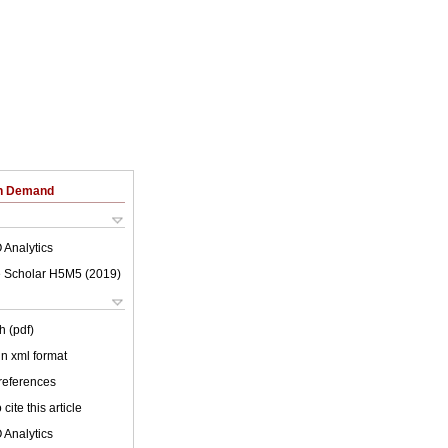
on Demand
 Analytics
 Scholar H5M5 (
2019
)
h (pdf)
 in xml format
 references
cite this article
 Analytics