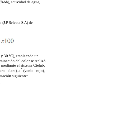
 (%bh), actividad de agua,
 (J.P Selecta S.A) de
C y 30 °C), empleando un
inación del color se realizó
, mediante el sistema Cielab,
*
ro - claro),
a
(verde - rojo),
cuación siguiente: