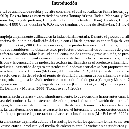
Introducción
a
L.) es una fruta conocida y de alto consumo, el cual se realiza en forma fresca, j
 2010). De esta fruta existen variedades como Tommy Atkins, Haden, Manzana y Kent
promedio, 0.7 g de proteína, 16.8 g de carbohidratos totales, 10 mg de calcio, 13 mg 
asio, 4.800 Ul de vitamina A, 0.05 mg de tiamina, 0.05 mg de riboflavina, 1.1 mg 
compleja ampliamente utilizada en la industria alimentaria. Durante el proceso, el 
encima del punto de ebullición del agua con el fin de generar un contraflujo de vap
to (Bouchon
et al
., 2003). Esta operación genera productos con cualidades organolépti
los consumidores; no obstante estos productos presentan altos contenidos de gras
efectos causados sobre la salud por el consumo de aceites y grasa saturada, se pres
ltas temperaturas que participan en el proceso de fritura y la exposición a oxígeno
ivos y la generación de moléculas tóxicas (acrilamida) en el producto alimenticio o
a reducir el contenido de grasa sin perder cualidades sensoriales se han propuesto 
as a los procesos de fritura (Mellema, 2003; Ziaiifar
et al
., 2008), una de ellas cons
vacío con el fin de reducir el punto de ebullición del agua de los alimentos y elim
 comprobado que, además de reducir el contenido final de grasa (Garayo y Moreira, 2
jas, como un contenido muy bajo de acrilamida (Granda
et al
., 2004) y una mejor ca
01; Da Silva y Moreira, 2008; Troncoso
et al.
, 2009).
a transferencia de masa y calor simultáneamente, lo que ocasiona importantes cambio
asa del producto. La transferencia de calor genera la desnaturalización de la proteín
 agua, la formación de corteza y el desarrollo de color, fenómenos típicos de los e
s. La transferencia de masa se caracteriza por el intercambio de compuestos como a
dón, lo que permite la penetración del aceite en los alimentos (Mir-Bel
et al
., 2009).
tá claramente explicada debido a las múltiples variables que intervienen, como son l
versos entre el producto y el medio de calentamiento, la variación de productos y la