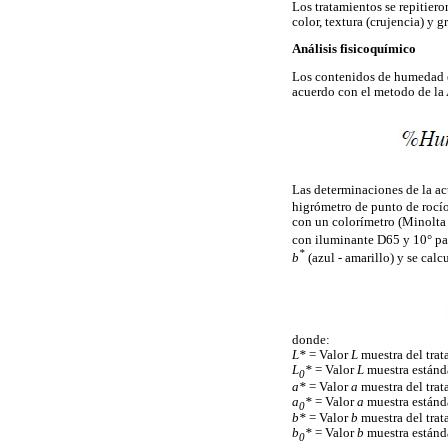
Los tratamientos se repitiero
color, textura (crujencia) y g
Análisis fisicoquímico
Los contenidos de humedad en
acuerdo con el metodo de la
Las determinaciones de la ac
higrómetro de punto de rocí
con un colorímetro (Minolta 
con iluminante D65 y 10° par
*
b
(azul - amarillo) y se calc
donde:
L*
= Valor
L
muestra del trat
L
*
= Valor
L
muestra estánda
0
a*
= Valor
a
muestra del trat
a
*
= Valor
a
muestra estánda
0
b*
= Valor
b
muestra del trat
b
*
= Valor
b
muestra estánda
0