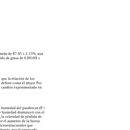
úmeda de 87.45 ± 2.15%, una
ido de grasa de 0.00169 ±
 que la relación de los
a definir como el mejor. Por
 al cambio experimentado en
de humedad del pasabocas (P <
 de humedad disminuyó con el
 la celeridad de pérdida de
or el aumento de la fuerza.
icroestructurales que
Además, por el presecado