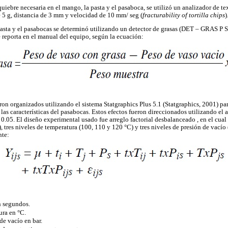
quiebre necesaria en el mango, la pasta y el pasaboca, se utilizó un analizador de t
 5 g, distancia de 3 mm y velocidad de 10 mm/ seg (
fracturability of tortilla chips
)
pasta y el pasabocas se determinó utilizando un detector de grasas (DET – GRAS P 
e reporta en el manual del equipo, según la ecuación:
eron organizados utilizando el sistema Statgraphics Plus 5.1 (Statgraphics, 2001) par
 las características del pasabocas. Estos efectos fueron direccionados utilizando el
 0.05. El diseño experimental usado fue arreglo factorial desbalanceado , en el cual
, tres niveles de temperatura (100, 110 y 120 °C) y tres niveles de presión de vacío (
nte:
n segundos.
ura en °C.
de vacío en bar.