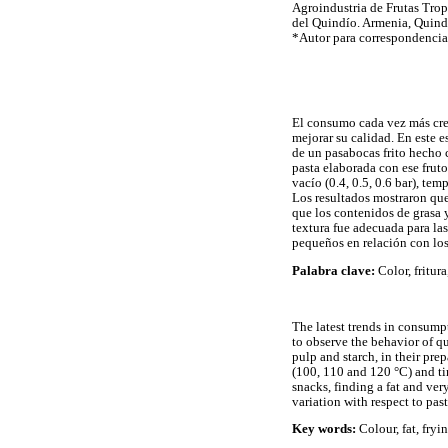
Agroindustria de Frutas Trop
del Quindío. Armenia, Quind
*Autor para correspondenci
El consumo cada vez más cre
mejorar su calidad. En este 
de un pasabocas frito hecho
pasta elaborada con ese fruto
vacío (0.4, 0.5, 0.6 bar), te
Los resultados mostraron que 
que los contenidos de grasa 
textura fue adecuada para la
pequeños en relación con los 
Palabra clave:
Color, fritur
The latest trends in consumpt
to observe the behavior of q
pulp and starch, in their pre
(100, 110 and 120 °C) and ti
snacks, finding a fat and ver
variation with respect to pas
Key words:
Colour, fat, fryi