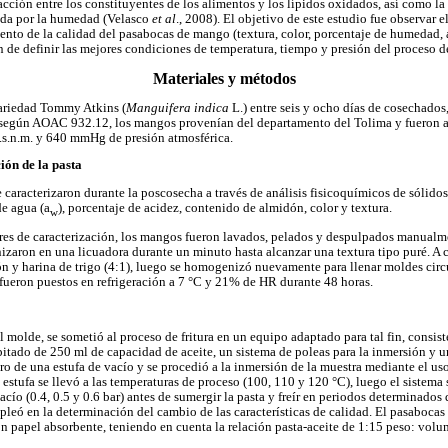
acción entre los constituyentes de los alimentos y los lípidos oxidados, así como la 
nada por la humedad (Velasco
et al
., 2008). El objetivo de este estudio fue observar e
ento de la calidad del pasabocas de mango (textura, color, porcentaje de humedad, 
n de definir las mejores condiciones de temperatura, tiempo y presión del proceso de
Materiales y métodos
variedad Tommy Atkins (
Manguifera indica
L.) entre seis y ocho días de cosechados
 según AOAC 932.12, los mangos provenían del departamento del Tolima y fueron a
s.n.m. y 640 mmHg de presión atmosférica.
ión de la pasta
aracterizaron durante la poscosecha a través de análisis fisicoquímicos de sólidos 
e agua (a
), porcentaje de acidez, contenido de almidón, color y textura.
w
ares de caracterización, los mangos fueron lavados, pelados y despulpados manualm
izaron en una licuadora durante un minuto hasta alcanzar una textura tipo puré. A
 y harina de trigo (4:1), luego se homogenizó nuevamente para llenar moldes circ
 fueron puestos en refrigeración a 7 °C y 21% de HR durante 48 horas.
l molde, se sometió al proceso de fritura en un equipo adaptado para tal fin, consi
pitado de 250 ml de capacidad de aceite, un sistema de poleas para la inmersión y un
ro de una estufa de vacío y se procedió a la inmersión de la muestra mediante el us
 estufa se llevó a las temperaturas de proceso (100, 110 y 120 °C), luego el sistema s
cío (0.4, 0.5 y 0.6 bar) antes de sumergir la pasta y freír en periodos determinados 
leó en la determinación del cambio de las características de calidad. El pasabocas s
con papel absorbente, teniendo en cuenta la relación pasta-aceite de 1:15 peso: volu