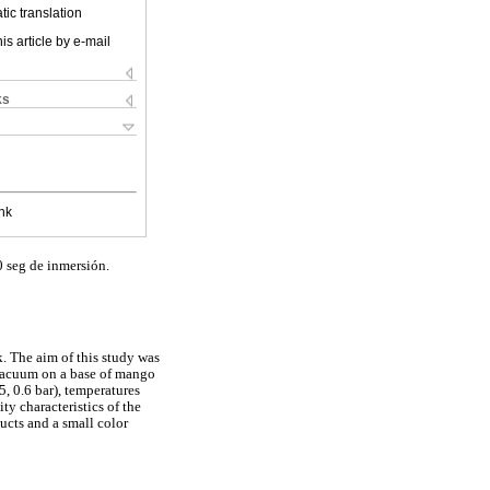
ic translation
is article by e-mail
ks
nk
0 seg de inmersión.
k. The aim of this study was
vacuum on a base of mango
5, 0.6 bar), temperatures
y characteristics of the
ucts and a small color