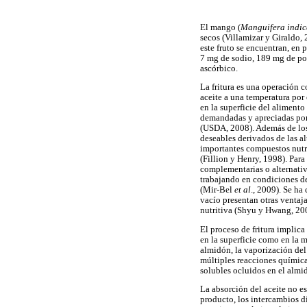
El mango (
Manguifera indic
secos (Villamizar y Giraldo,
este fruto se encuentran, en 
7 mg de sodio, 189 mg de pot
ascórbico.
La fritura es una operación 
aceite a una temperatura por 
en la superficie del alimen
demandadas y apreciadas por 
(USDA, 2008). Además de los 
deseables derivados de las a
importantes compuestos nutrit
(Fillion y Henry, 1998). Par
complementarias o alternativ
trabajando en condiciones de 
(Mir-Bel
et al
., 2009). Se ha
vacío presentan otras venta
nutritiva (Shyu y Hwang, 20
El proceso de fritura implic
en la superficie como en la m
almidón, la vaporización del
múltiples reacciones química
solubles ocluidos en el almi
La absorción del aceite no es
producto, los intercambios di