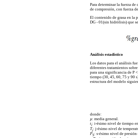
Para determinar la fuerza de 
de compresión, con fuerza de
El contenido de grasa en la 
DG - 01(sin hidrólisis) que s
Análisis estadístico
Los datos para el análisis fu
diferentes tratamientos sobre
para una significancia de P <
tiempo (30, 45, 60, 75 y 90 s)
estructura del modelo siguie
donde:
µ
: media general.
t
: i-ésimo nivel de tiempo e
i
T
: j-ésimo nivel de temperat
j
P
: s-ésimo nivel de presión 
S