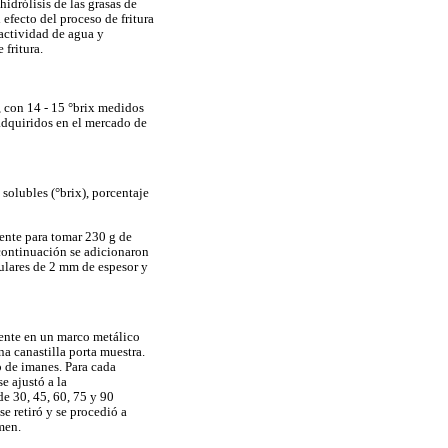
hidrólisis de las grasas de
l efecto del proceso de fritura
actividad de agua y
 fritura.
, con 14 - 15 °brix medidos
dquiridos en el mercado de
solubles (°brix), porcentaje
ente para tomar 230 g de
 continuación se adicionaron
ulares de 2 mm de espesor y
stente en un marco metálico
a canastilla porta muestra.
o de imanes. Para cada
e ajustó a la
de 30, 45, 60, 75 y 90
e retiró y se procedió a
men.