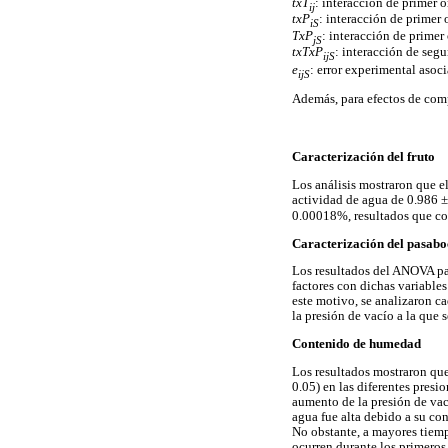
txT
: interacción de primer 
ij
txP
: interacción de primer 
iS
TxP
: interacción de primer
jS
txTxP
: interacción de segu
ijS
e
: error experimental asoci
ijS
Además, para efectos de com
Caracterización del fruto
Los análisis mostraron que 
actividad de agua de 0.986 ±
0.00018%, resultados que coi
Caracterización del pasabo
Los resultados del ANOVA par
factores con dichas variables
este motivo, se analizaron c
la presión de vacío a la que 
Contenido de humedad
Los resultados mostraron que
0.05) en las diferentes presi
aumento de la presión de vací
agua fue alta debido a su con
No obstante, a mayores tiemp
ocurren durante los primeros 