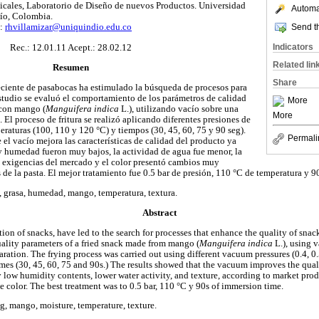
icales, Laboratorio de Diseño de nuevos Productos. Universidad
Automat
ío, Colombia.
Send th
a:
rhvillamizar@uniquindio.edu.co
Rec.: 12.01.11 Acept.: 28.02.12
Indicators
Related lin
Resumen
Share
ciente de pasabocas ha estimulado la búsqueda de procesos para
estudio se evaluó el comportamiento de los parámetros de calidad
More
 con mango (
Manguifera indica
L.), utilizando vacío sobre una
More
. El proceso de fritura se realizó aplicando diferentes presiones de
mperaturas (100, 110 y 120 °C) y tiempos (30, 45, 60, 75 y 90 seg).
Permali
el vacío mejora las características de calidad del producto ya
y humedad fueron muy bajos, la actividad de agua fue menor, la
s exigencias del mercado y el color presentó cambios muy
de la pasta. El mejor tratamiento fue 0.5 bar de presión, 110 °C de temperatura y 9
a, grasa, humedad, mango, temperatura, textura.
Abstract
ion of snacks, have led to the search for processes that enhance the quality of snac
uality parameters of a fried snack made from mango (
Manguifera indica
L.), using 
paration. The frying process was carried out using different vacuum pressures (0.4, 0.
mes (30, 45, 60, 75 and 90s.) The results showed that the vacuum improves the qualit
y low humidity contents, lower water activity, and texture, according to market prod
te color. The best treatment was to 0.5 bar, 110 °C y 90s of immersion time.
ng, mango, moisture, temperature, texture.