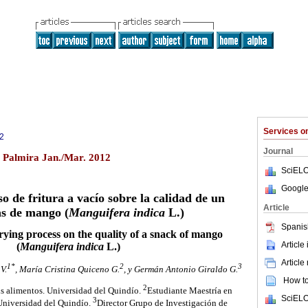
Services 
2
Journal
1 Palmira Jan./Mar. 2012
SciELO
Google
so de fritura a vacío sobre la calidad de un
Article
s de mango (
Manguifera indica
L.)
Spanis
rying process on the quality of a snack of mango
Article
(
Manguifera indica
L.)
Article
1*
2
3
V.
, María Cristina Quiceno G.
, y Germán Antonio Giraldo G.
How to 
2
is alimentos. Universidad del Quindío.
Estudiante Maestría en
SciELO
3
 Universidad del Quindío.
Director Grupo de Investigación de