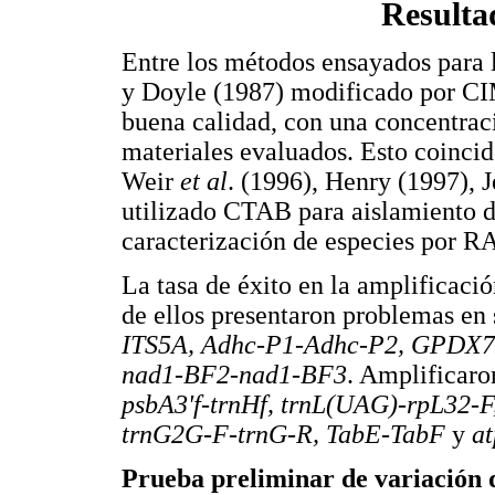
Resulta
Entre los métodos ensayados para 
y Doyle (1987) modificado por C
buena calidad, con una concentrac
materiales evaluados. Esto coinci
Weir
et al
. (1996), Henry (1997), 
utilizado CTAB para aislamiento 
caracterización de especies por R
La tasa de éxito en la amplificaci
de ellos presentaron problemas en 
ITS5A, Adhc-P1-Adhc-P2, GPDX7
nad1-BF2-nad1-BF3
. Amplificaro
psbA3'f-trnHf, trnL(UAG)-rpL32-
trnG2G-F-trnG-R, TabE-TabF
y
a
Prueba preliminar de variación 