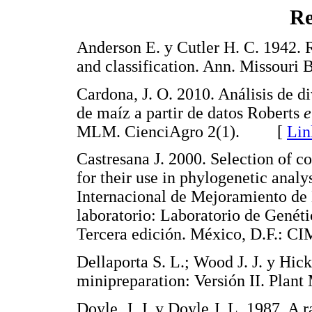
Re
Anderson E. y Cutler H. C. 1942. 
and classification. Ann. Missour
Cardona, J. O. 2010. Análisis de d
de maíz a partir de datos Roberts
e
MLM. CienciAgro 2(1). [
Lin
Castresana J. 2000. Selection of 
for their use in phylogenetic ana
Internacional de Mejoramiento de 
laboratorio: Laboratorio de Gené
Tercera edición. México, D.F
Dellaporta S. L.; Wood J. J. y Hic
minipreparation: Versión II. Pla
Doyle, J. J. y Doyle J. L. 1987. A