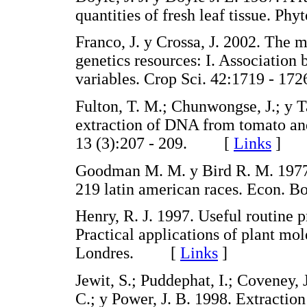
quantities of fresh leaf tissue. 
Franco, J. y Crossa, J. 2002. The 
genetics resources: I. Association
variables. Crop Sci. 42:1719 -
Fulton, T. M.; Chunwongse, J.; y T
extraction of DNA from tomato and
13 (3):207 - 209. [
Links
]
Goodman M. M. y Bird R. M. 1977.
219 latin american races. Econ.
Henry, R. J. 1997. Useful routine p
Practical applications of plant mo
Londres. [
Links
]
Jewit, S.; Puddephat, I.; Coveney, 
C.; y Power, J. B. 1998. Extractio