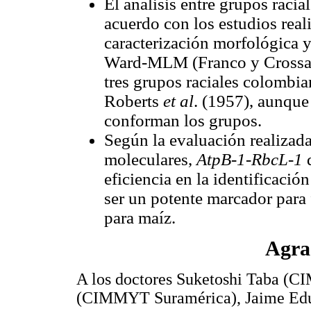
El análisis entre grupos racia
acuerdo con los estudios rea
caracterización morfológica y
Ward-MLM (Franco y Crossa 2
tres grupos raciales colombia
Roberts
et al
. (1957), aunque
conforman los grupos.
Según la evaluación realizada
moleculares,
AtpB-1-RbcL-1
d
eficiencia en la identificació
ser un potente marcador para 
para maíz.
Agra
A los doctores Suketoshi Taba (C
(CIMMYT Suramérica), Jaime Edu