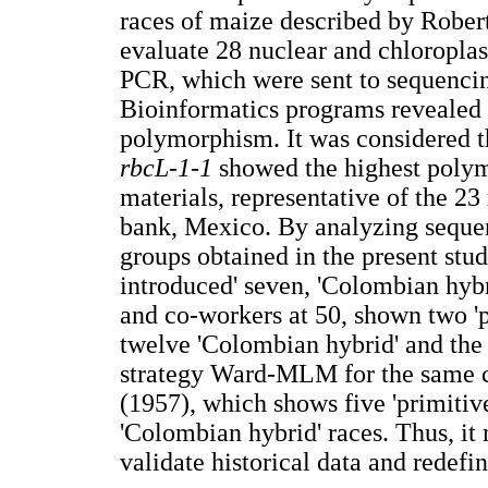
races of maize described by Robert
evaluate 28 nuclear and chloroplas
PCR, which were sent to sequencin
Bioinformatics programs revealed t
polymorphism. It was considered t
rbcL-1-1
showed the highest polym
materials, representative of the 
bank, Mexico. By analyzing sequen
groups obtained in the present study
introduced' seven, 'Colombian hybr
and co-workers at 50, shown two 'p
twelve 'Colombian hybrid' and the
strategy Ward-MLM for the same c
(1957), which shows five 'primitive
'Colombian hybrid' races. Thus, it
validate historical data and redefin