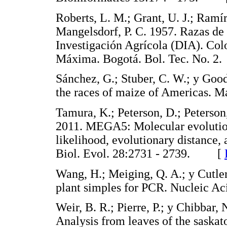
Roberts, L. M.; Grant, U. J.; Ramí
Mangelsdorf, P. C. 1957. Razas d
Investigación Agrícola (DIA). Colo
Máxima. Bogotá. Bol. Tec. No.
Sánchez, G.; Stuber, C. W.; y Goo
the races of maize of Americas
Tamura, K.; Peterson, D.; Peterson
2011. MEGA5: Molecular evolutio
likelihood, evolutionary distanc
Biol. Evol. 28:2731 - 2739. [
Wang, H.; Meiging, Q. A.; y Cutler
plant simples for PCR. Nucleic 
Weir, B. R.; Pierre, P.; y Chibbar
Analysis from leaves of the saskat