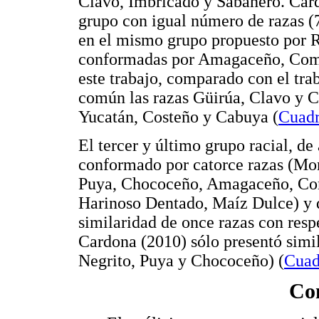
Clavo, Imbricado y Sabanero. Card
grupo con igual número de razas (7
en el mismo grupo propuesto por 
conformadas por Amagaceño, Comú
este trabajo, comparado con el tra
común las razas Güirúa, Clavo y C
Yucatán, Costeño y Cabuya (
Cuadr
El tercer y último grupo racial, d
conformado por catorce razas (Mon
Puya, Chococeño, Amagaceño, Com
Harinoso Dentado, Maíz Dulce) y d
similaridad de once razas con respe
Cardona (2010) sólo presentó simi
Negrito, Puya y Chococeño) (
Cuad
Con