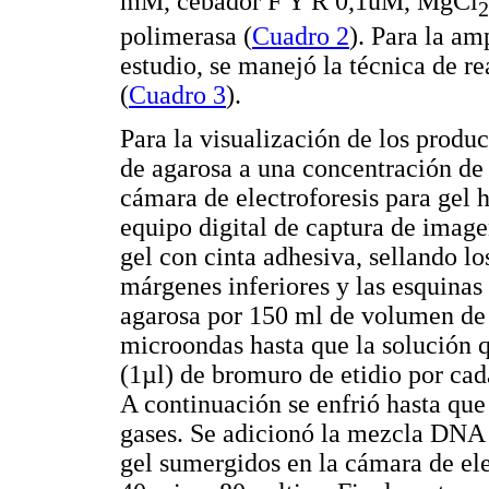
mM, cebador F Y R 0,1uM, MgCl
2
polimerasa (
Cuadro 2
). Para la am
estudio, se manejó la técnica de r
(
Cuadro 3
).
Para la visualización de los produc
de agarosa a una concentración de
cámara de electroforesis para gel
equipo digital de captura de image
gel con cinta adhesiva, sellando lo
márgenes inferiores y las esquinas 
agarosa por 150 ml de volumen de 
microondas hasta que la solución 
(1µl) de bromuro de etidio por cad
A continuación se enfrió hasta que
gases. Se adicionó la mezcla DNA +
gel sumergidos en la cámara de elec