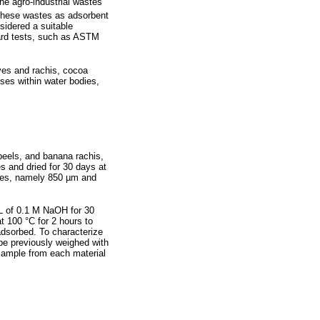
he agro-industrial wastes
 these wastes as adsorbent
sidered a suitable
ndard tests, such as ASTM
ves and rachis, cocoa
sses within water bodies,
peels, and banana rachis,
s and dried for 30 days at
sizes, namely 850 µm and
mL of 0.1 M NaOH for 30
 100 °C for 2 hours to
adsorbed. To characterize
be previously weighed with
 sample from each material