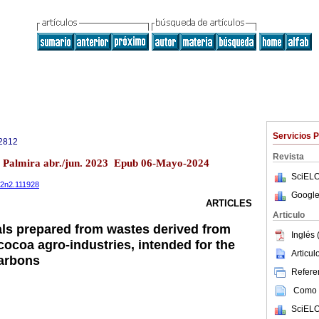
Servicios 
2812
Revista
2 Palmira abr./jun. 2023 Epub 06-Mayo-2024
SciELO
72n2.111928
Google
ARTICLES
Articulo
ls prepared from wastes derived from
Inglés 
cocoa agro-industries, intended for the
Articu
carbons
Referen
Como c
SciELO