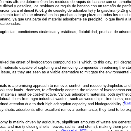
ión más alto se determinó en los residuos de raquis de banano con un tamaño
e diésel y gasolina, los residuos de raquis de banano con un tamaño de part
ción para el diésel (6.61 g de diésel/g de adsorbente) y la gasolina (6.26 g 
amiento también se observó en las pruebas a largo plazo en todos los residu
anano, ya que una parte del material adsorbente se precipitó, lo que llevó a 
ocarbonados.
agrícolas; condiciones dinámicas y estáticas; flotabilidad; pruebas de adsor
arked the onset of hydrocarbon compound spills which, to this day, still degrad
t materials capable of capturing and removing compounds threatening the stab
s issue, as they are seen as a viable alternative to mitigate the environment
ials is a promising approach to remove, control, and reduce hydrophobic and
 pollutant loads. However, to effectively address the release of hydrocarbon 
t materials must be cost-effective. Various adsorbent materials, both synthet
atural fibers from agro-industrial wastes, such as wood chips, tree barks, coc
Bhar
ned attention due to their high adsorption capacity and biodegradability (
 synthetic adsorbents offer excellent removal performance, they tend to be e
omy is mainly driven by agriculture, significant amounts of waste are generat
oa, and rice (including shells, leaves, rachis, and stems), making them prom
Gupta
et al.
, 2022