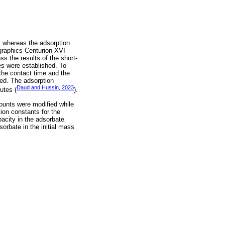
s, whereas the adsorption
graphics Centurion XVI
ss the results of the short-
res were established. To
the contact time and the
ed. The adsorption
Daud and Hussin, 2023
utes (
).
mounts were modified while
ion constants for the
acity in the adsorbate
orbate in the initial mass