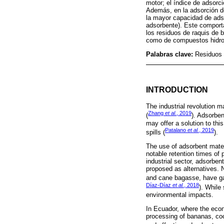
motor; el índice de adsorc
Además, en la adsorción d
la mayor capacidad de adsor
adsorbente). Este comport
los residuos de raquis de b
como de compuestos hidr
Palabras clave:
Residuos 
INTRODUCTION
The industrial revolution m
Zhang
et al.
, 2019
(
). Adsorben
may offer a solution to thi
Patalano
et al.
, 2019
spills (
).
The use of adsorbent mater
notable retention times of
industrial sector, adsorben
proposed as alternatives. N
and cane bagasse, have gai
Díaz-Díaz
et al.
, 2018
). While
environmental impacts.
In Ecuador, where the econ
processing of bananas, coc