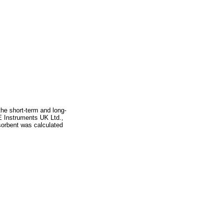
the short-term and long-
E Instruments UK Ltd.,
orbent was calculated