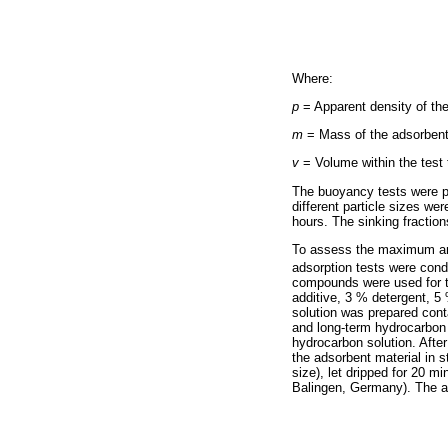
Where:
p
= Apparent density of the
m
= Mass of the adsorbent
v
= Volume within the test
The buoyancy tests were pe
different particle sizes we
hours. The sinking fractio
To assess the maximum amo
adsorption tests were con
compounds were used for t
additive, 3 % detergent, 5
solution was prepared cont
and long-term hydrocarbon 
hydrocarbon solution. After
the adsorbent material in 
size), let dripped for 20 
Balingen, Germany). The a