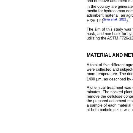
and effective adsorbent ma
in the country are generate
media for hydrocarbon comp
adsorbent material, an agro
Silva
et al.
, 2021
F726-12 (
).
The aim of this study was 
husk, and rice husk for hyd
utilizing the ASTM F726-12
MATERIAL AND ME
A total of five different 
were collected and subject
room temperature. The drie
1400 µm, as described by
A chemical treatment was c
minutes. The soaked plant 
remove the cellulose conte
the prepared adsorbent mat
a sample of each material 
at both particle sizes was