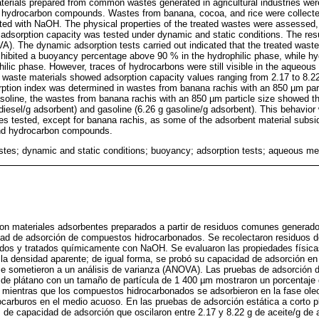
aterials prepared from common wastes generated in agricultural industries were
or hydrocarbon compounds. Wastes from banana, cocoa, and rice were collecte
ated with NaOH. The physical properties of the treated wastes were assessed
r adsorption capacity was tested under dynamic and static conditions. The res
A). The dynamic adsorption tests carried out indicated that the treated wast
exhibited a buoyancy percentage above 90 % in the hydrophilic phase, while
hilic phase. However, traces of hydrocarbons were still visible in the aqueous
e waste materials showed adsorption capacity values ranging from 2.17 to 8.22
orption index was determined in wastes from banana rachis with an 850 µm part
asoline, the wastes from banana rachis with an 850 µm particle size showed t
 diesel/g adsorbent) and gasoline (6.26 g gasoline/g adsorbent). This behavior
tes tested, except for banana rachis, as some of the adsorbent material subsid
and hydrocarbon compounds.
astes; dynamic and static conditions; buoyancy; adsorption tests; aqueous m
on materiales adsorbentes preparados a partir de residuos comunes generado
dad de adsorción de compuestos hidrocarbonados. Se recolectaron residuos de
ados y tratados químicamente con NaOH. Se evaluaron las propiedades física
 y la densidad aparente; de igual forma, se probó su capacidad de adsorción e
se sometieron a un análisis de varianza (ANOVA). Las pruebas de adsorción d
 de plátano con un tamaño de partícula de 1 400 µm mostraron un porcentaje de
a, mientras que los compuestos hidrocarbonados se adsorbieron en la fase oleo
ocarburos en el medio acuoso. En las pruebas de adsorción estática a corto p
de capacidad de adsorción que oscilaron entre 2.17 y 8.22 g de aceite/g de 