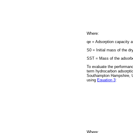
Where:
qe = Adsorption capacity at
S0 = Initial mass of the dr
SST = Mass of the adsorben
To evaluate the performanc
term hydrocarbon adsorptio
Southampton Hampshire, Un
using
Equation 3
:
Where: