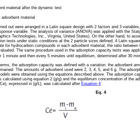
nt material after the dynamic test
y adsorbent material
rried out were arranged in a Latin square design with 2 factors and 3 variable
sponse variable. The analysis of variance (ANOVA) was applied with the Stat
aphics Technologies, Inc., Virginia, United States). On the other hand, to asse
on tests under static conditions at the 2 particle sizes defined, 4 Latin squa
ate for hydrocarbon compounds in each adsorbent material, the ratio between 
aluated. The same procedure used in the adsorption capacity tests was appli
r 1 minute and then every 5 minutes until equilibrium, determined after 30 min
therms, the adsorption capacity was defined with a variation: the adsorbent a
mained. The amounts of adsorbent used were 2, 3, 4, 5, and 6 g. The adsorpt
dels were obtained using the equations described above. The adsorption cap
 calculated using equation 2 (g/g) and the equilibrium concentration of the ads
Ce), expressed in (g/L), was calculated after
Equation 4
:
Eq. 4