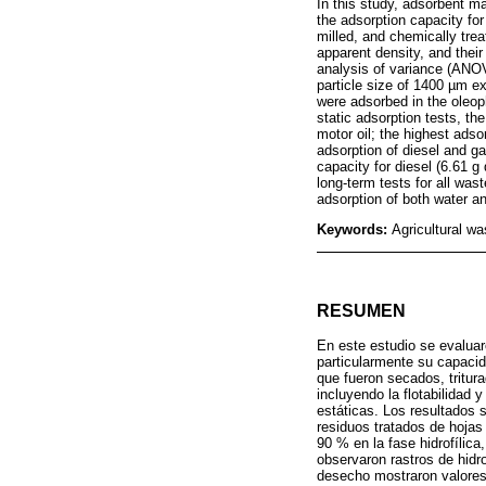
In this study, adsorbent m
the adsorption capacity f
milled, and chemically tre
apparent density, and thei
analysis of variance (ANOV
particle size of 1400 µm 
were adsorbed in the oleop
static adsorption tests, th
motor oil; the highest ads
adsorption of diesel and g
capacity for diesel (6.61 g
long-term tests for all was
adsorption of both water 
Keywords:
Agricultural w
RESUMEN
En este estudio se evaluar
particularmente su capaci
que fueron secados, tritur
incluyendo la flotabilidad
estáticas. Los resultados 
residuos tratados de hojas
90 % en la fase hidrofílic
observaron rastros de hidr
desecho mostraron valores 