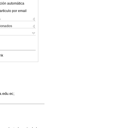
ción automática
articulo por email
s
cionados
nk
a.edu.ec;