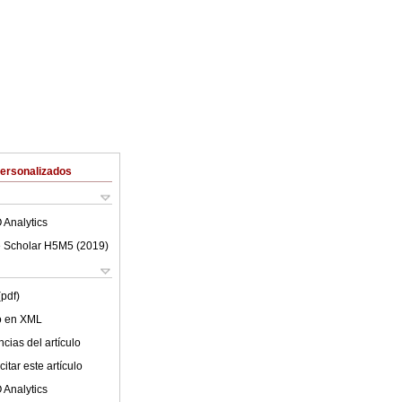
Personalizados
 Analytics
 Scholar H5M5 (
2019
)
(pdf)
lo en XML
cias del artículo
itar este artículo
 Analytics