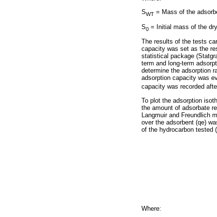
S
= Mass of the adsorbe
WT
S
= Initial mass of the dr
0
The results of the tests ca
capacity was set as the re
statistical package (Statgr
term and long-term adsorpti
determine the adsorption r
adsorption capacity was ev
capacity was recorded afte
To plot the adsorption iso
the amount of adsorbate re
Langmuir and Freundlich mo
over the adsorbent (qe) was
of the hydrocarbon tested (
Where: