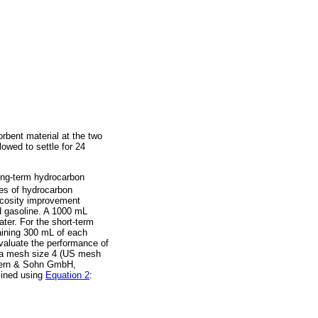
rbent material at the two
lowed to settle for 24
ong-term hydrocarbon
pes of hydrocarbon
scosity improvement
d gasoline. A 1000 mL
ter. For the short-term
aining 300 mL of each
evaluate the performance of
f a mesh size 4 (US mesh
 Kern & Sohn GmbH,
mined using
Equation 2
: