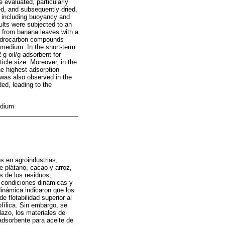
 evaluated, particularly
d, and subsequently dried,
, including buoyancy and
ults were subjected to an
e from banana leaves with a
 hydrocarbon compounds
 medium. In the short-term
 g oil/g adsorbent for
icle size. Moreover, in the
he highest adsorption
 was also observed in the
ed, leading to the
edium
s en agroindustrias,
 plátano, cacao y arroz,
s de los residuos,
n condiciones dinámicas y
inámica indicaron que los
 flotabilidad superior al
fílica. Sin embargo, se
lazo, los materiales de
adsorbente para aceite de