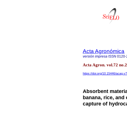
Acta Agronómica
versión impresa
ISSN
0120-
Acta Agron. vol.72 no.
https://doi.org/10.15446/acag.v
Absorbent materia
banana, rice, and 
capture of hydro