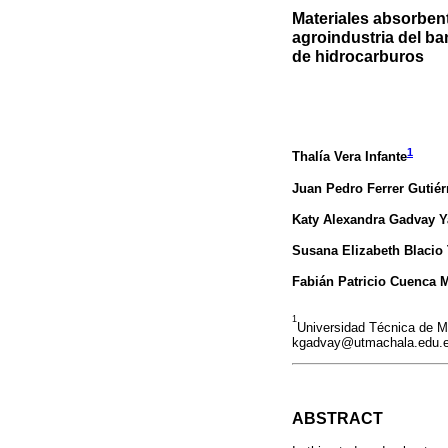
Materiales absorbent
agroindustria del ba
de hidrocarburos
1
Thalía Vera Infante
Juan Pedro Ferrer Gutiér
Katy Alexandra Gadvay 
Susana Elizabeth Blacio
Fabián Patricio Cuenca 
1
Universidad Técnica de M
kgadvay@utmachala.edu.e
ABSTRACT