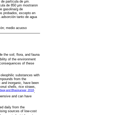
 de partícula de µm.
ícula de 850 µm mostraron
de gasolina/g de
os probados, excepto en
la adsorción tanto de agua
ción; medio acuoso
e the soil, flora, and fauna
ility of the environment
al consequences of these
 oleophilic substances with
compounds from the
ic and inorganic, have been
onut shells, rice straws,
dwaj and Bhaskarwar, 2018
;
xpensive and can have
ed daily from the
ising sources of low-cost