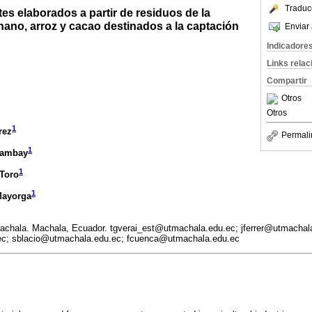
Traduc
es elaborados a partir de residuos de la
nano, arroz y cacao destinados a la captación
Enviar 
Indicadore
Links rela
Compartir
Otros
Otros
1
rez
Permali
1
Yambay
1
 Toro
1
Mayorga
achala. Machala, Ecuador. tgverai_est@utmachala.edu.ec; jferrer@utmachal
c; sblacio@utmachala.edu.ec; fcuenca@utmachala.edu.ec