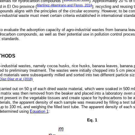
terials for hydrocarbon compounds (
). Approximately 20 % of t
Martínez-Altamirano and Flores, 2014
d in El Oro province (
); recycling and reusing
ounds aligns with the principles of the circular economy. However, to be con
-industrial waste must meet certain criteria established in international sta
to evaluate the adsorption capacity of agro-industrial wastes from banana lea
rocarbon compounds, as well as their potential use in pollution control proce
 standards.
THODS
agro-industrial wastes, namely cocoa husks, rice husks, banana leaves, banana 
ed to preliminary treatment. The wastes were initially chopped into 5 cm piece
d materials were subsequently milled and sorted into two different particle 
Díaz-Díaz
et al.
(2018)
.
arried out on 50 g of each dried waste material, which were soaked in 500 
matrix was then removed from the beaker and placed into a laboratory oven at
nt present in the vegetable tissues and create space for hydrocarbons to be 
erials, the apparent density of each sample was measured by filling a test tu
up to 100 mL and weighing the filled test tube. The apparent density of each
 determined using
Equation 1
:
Eq. 1