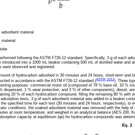
 adsorbent material
 material
 tube
rformed following the ASTM F726-12 standard. Specifically, 3 g of each adso
re introduced into a 1000 mL beaker containing 500 mL of distilled water and al
ns were observed and registered.
unt of hydrocarbon adsorbed in 30 minutes and 24 hours, short-term and l
ASTM, 2012
ducted in accordance with the ASTM F726-12 standard (
). Three ty
esting purposes: commercial motor oil (composed of 78 % base oil, 10 % vi
 % dispersant, 1 % wear protection, and 3 % of other components), diesel, an
aining 20 % of each hydrocarbon compound, filling the remaining 80 % with wa
adsorption tests, 3 g of each adsorbent material was added to a beaker cont
 the specified time for each test (30 minutes and 24 hours, respectively), to 
static conditions, the soaked adsorbent material was removed with the help o
minutes at room temperature, and weighed in an analytical balance (AES 200,
dsorption capacity at equilibrium (qe) for hydrocarbon compounds was deter
Eq. 2