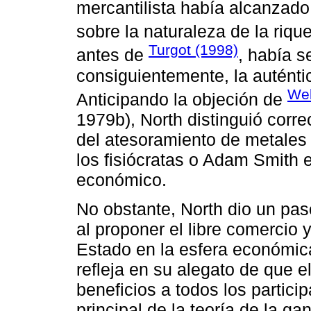
mercantilista había alcanzad
sobre la naturaleza de la riq
Turgot (1998)
antes de
, había s
consiguientemente, la auténtic
Web
Anticipando la objeción de
1979b), North distinguió corr
del atesoramiento de metales p
los fisiócratas o Adam Smith e
económico.
No obstante, North dio un pa
al proponer el libre comercio y
Estado en la esfera económic
refleja en su alegato de que e
beneficios a todos los partici
principal de la teoría de la g