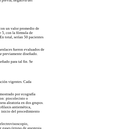
 previa, negativa del
 con un valor promedio de
e 5, con la fórmula de
n total, serían 50 pacientes
esenlaces fueron evaluados de
ar previamente diseñado.
eñado para tal fin. Se
gación vigentes. Cada
emostrado por ecografía
ron: piocolecisto o
nera aleatoria en dos grupos.
ofilaxis antiemética,
 inicio del procedimiento
 electrovisoscopio,
e gases (grupo de anestesia