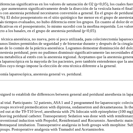
diferencias significativas en los valores de saturación de O2 (p<0,05), los cuales fu
 que aumentaron significativamente desde la disección de la vesícula hasta el final 
s con anestesia peridural necesitaron conversión a general. En el grupo de peridural
%). El dolor posoperatorio en el sitio quirúrgico fue menor en el grupo de anestesia
ás tiempos evaluados, no hubo diferencia entre los grupos. En cuanto al dolor de e
ificativas en el posoperatorio; lo mismo sucedió con la morfina requerida. Los valo
to a los basales, en el grupo de anestesia peridural (p<0,05).
técnica anestésica, no nueva, pero sí poco utilizada, para colecistectomía laparo
 unos límites permitidos de seguridad y de bienestar durante y después de la cirug
eran de lo común de la práctica anestésica. Logramos demostrar disminución del dolo
anestesia peridural, pero no pudimos disminuir significativamente las necesidades 
a metabólica al estrés con la anestesia regional. Aceptamos que la anestesia general
a laparoscópica en la mayoría de los pacientes, pero también entendemos que la ane
llos cuyo riesgo impone la elección de otra técnica diferente a la general.
omía laparoscópica, anestesia general vs. peridural.
signed to establish the differences between general and peridural anesthesia in lap
 trial. Participants: 52 patients, ASA 1 and 2 programmed for laparoscopic colecis
groups received premedication with dipirona, ondansetron and dexametasona. In the
ied out at the T9-T10 level, anesthesia with 2% lidocain with epinephrine (100 m
leaving peridural catheter. Transoperatory Sedation was done with with remifentany
conventional induction with Propofol, Remifentanil and Rocuronio. Anesthetic main
rotraqueal intubation. Transoperative analgesia in both groups with morphine. Sub
roups. Postoperative analgesia with Tramadol and Acetaminofen.