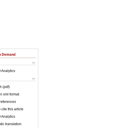
on Demand
 Analytics
h (pdf)
 in xml format
 references
cite this article
 Analytics
ic translation