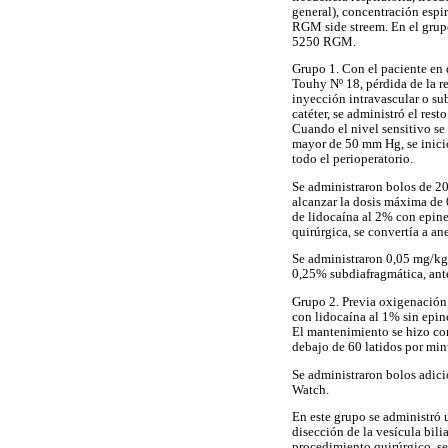
general), concentración espi
RGM side streem. En el grupo
5250 RGM.
Grupo 1. Con el paciente en 
Touhy Nº 18, pérdida de la r
inyección intravascular o sub
catéter, se administró el res
Cuando el nivel sensitivo se
mayor de 50 mm Hg, se inició
todo el perioperatorio.
Se administraron bolos de 20
alcanzar la dosis máxima de 
de lidocaína al 2% con epinef
quirúrgica, se convertía a an
Se administraron 0,05 mg/kg 
0,25% subdiafragmática, antes
Grupo 2. Previa oxigenación 
con lidocaína al 1% sin epin
El mantenimiento se hizo con
debajo de 60 latidos por mi
Se administraron bolos adici
Watch.
En este grupo se administró 
disección de la vesícula bili
procedimiento quirúrgico, se