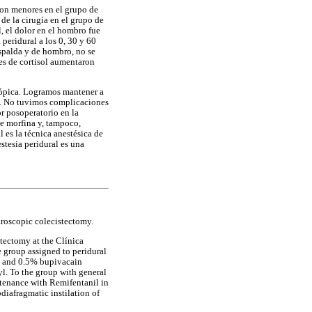
eron menores en el grupo de
de la cirugía en el grupo de
, el dolor en el hombro fue
 peridural a los 0, 30 y 60
spalda y de hombro, no se
res de cortisol aumentaron
scópica. Logramos mantener a
ía. No tuvimos complicaciones
r posoperatorio en la
de morfina y, tampoco,
 es la técnica anestésica de
stesia peridural es una
aroscopic colecistectomy.
tectomy at the Clínica
 group assigned to peridural
g) and 0.5% bupivacain
l. To the group with general
tenance with Remifentanil in
diafragmatic instilation of