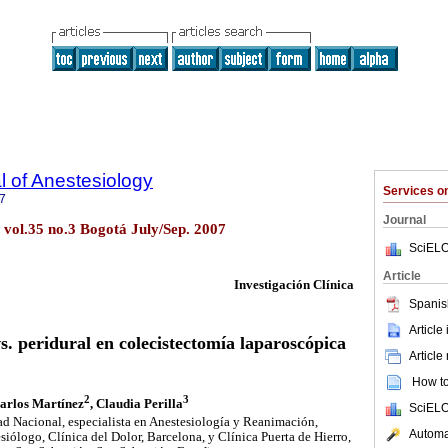
 of Anestesiology
Services 
7
Journal
. vol.35 no.3 Bogotá July/Sep. 2007
SciELO
Article
Investigación Clínica
Spanis
Article
s. peridural en colecistectomía laparoscópica
Article
How to 
2
3
Carlos Martínez
, Claudia Perilla
SciELO
d Nacional, especialista en Anestesiología y Reanimación,
Automat
siólogo, Clínica del Dolor, Barcelona, y Clínica Puerta de Hierro,