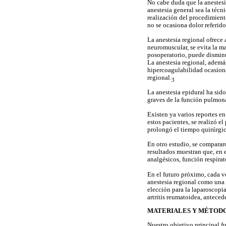
No cabe duda que la anestesia
anestesia general sea la téc
realización del procedimiento,
no se ocasiona dolor referid
La anestesia regional ofrece
neuromuscular, se evita la ma
posoperatorio, puede disminu
La anestesia regional, ademá
hipercoagulabilidad ocasiona
regional.
3
La anestesia epidural ha sid
graves de la función pulmon
Existen ya varios reportes en
estos pacientes, se realizó 
prolongó el tiempo quirúrgico
En otro estudio, se compararo
resultados muestran que, en e
analgésicos, función respirat
En el futuro próximo, cada v
anestesia regional como una 
elección para la laparoscopi
artritis reumatoidea, anteced
MATERIALES Y MÉTOD
Nuestro objetivo principal fu