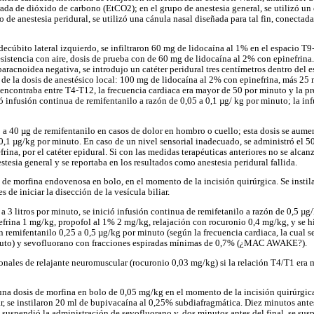
rada de dióxido de carbono (EtCO2); en el grupo de anestesia general, se utilizó
 de anestesia peridural, se utilizó una cánula nasal diseñada para tal fin, conect
decúbito lateral izquierdo, se infiltraron 60 mg de lidocaína al 1% en el espacio T
esistencia con aire, dosis de prueba con de 60 mg de lidocaína al 2% con epinefrina
aracnoidea negativa, se introdujo un catéter peridural tres centímetros dentro del es
to de la dosis de anestésico local: 100 mg de lidocaína al 2% con epinefrina, más 2
 encontraba entre T4-T12, la frecuencia cardiaca era mayor de 50 por minuto y la pre
 infusión continua de remifentanilo a razón de 0,05 a 0,1 µg/ kg por minuto; la in
 a 40 µg de remifentanilo en casos de dolor en hombro o cuello; esta dosis se aum
0,1 µg/kg por minuto. En caso de un nivel sensorial inadecuado, se administró el 50
rina, por el catéter epidural. Si con las medidas terapéuticas anteriores no se alca
estesia general y se reportaba en los resultados como anestesia peridural fallida.
de morfina endovenosa en bolo, en el momento de la incisión quirúrgica. Se instil
 de iniciar la disección de la vesícula biliar.
a 3 litros por minuto, se inició infusión continua de remifetanilo a razón de 0,5 µ
efrina 1 mg/kg, propofol al 1% 2 mg/kg, relajación con rocuronio 0,4 mg/kg, y se h
 remifentanilo 0,25 a 0,5 µg/kg por minuto (según la frecuencia cardiaca, la cual s
nuto) y sevofluorano con fracciones espiradas mínimas de 0,7% (¿MAC AWAKE?).
onales de relajante neuromuscular (rocuronio 0,03 mg/kg) si la relación T4/T1 era 
una dosis de morfina en bolo de 0,05 mg/kg en el momento de la incisión quirúrgica.
ar, se instilaron 20 ml de bupivacaína al 0,25% subdiafragmática. Diez minutos antes
 suspendió la administración de sevofluorano y, dos minutos antes del final, se susp