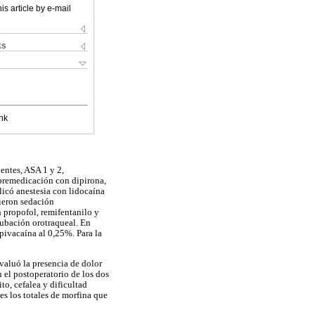
is article by e-mail
ks
nk
ientes, ASA 1 y 2,
 premedicación con dipirona,
licó anestesia con lidocaína
bieron sedación
 propofol, remifentanilo y
tubación orotraqueal. En
pivacaína al 0,25%. Para la
evaluó la presencia de dolor
 el postoperatorio de los dos
to, cefalea y dificultad
des los totales de morfina que