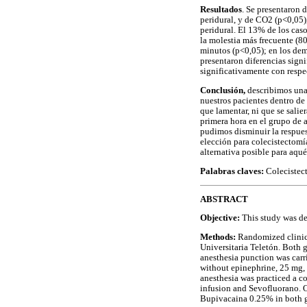
Resultados
. Se presentaron 
peridural, y de CO2 (p<0,05),
peridural. El 13% de los caso
la molestia más frecuente (80
minutos (p<0,05); en los dem
presentaron diferencias sign
significativamente con respec
Conclusión,
describimos una 
nuestros pacientes dentro de
que lamentar, ni que se sali
primera hora en el grupo de 
pudimos disminuir la respuest
elección para colecistectomí
alternativa posible para aqué
Palabras claves:
Colecistect
ABSTRACT
Objective:
This study was de
Methods:
Randomized clinical
Universitaria Teletón. Both 
anesthesia punction was carr
without epinephrine, 25 mg, 
anesthesia was practiced a 
infusion and Sevofluorano. O
Bupivacaina 0.25% in both g