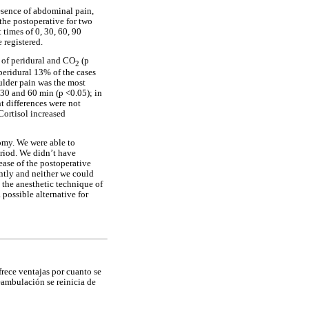
resence of abdominal pain,
 the postoperative for two
 times of 0, 30, 60, 90
 registered.
 of peridural and CO
(p
2
 peridural 13% of the cases
oulder pain was the most
 30 and 60 min (p <0.05); in
t differences were not
Cortisol increased
tomy. We were able to
eriod. We didn’t have
ease of the postoperative
antly and neither we could
s the anesthetic technique of
 possible alternative for
rece ventajas por cuanto se
deambulación se reinicia de