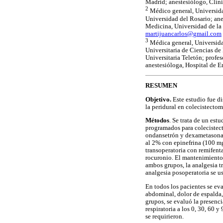
Madrid; anestesiólogo, Clíni
2
Médico general, Universida
Universidad del Rosario; ane
Medicina, Universidad de la
martijuancarlos@gmail.com
3
Médica general, Universida
Universitaria de Ciencias de 
Universitaria Teletón; profe
anestesióloga, Hospital de E
RESUMEN
Objetivo.
Este estudio fue di
la peridural en colecistectom
Métodos
. Se trata de un est
programados para colecistect
ondansetrón y dexametasona. 
al 2% con epinefrina (100 mg
transoperatoria con remifent
rocuronio. El mantenimiento 
ambos grupos, la analgesia t
analgesia posoperatoria se u
En todos los pacientes se eva
abdominal, dolor de espalda, 
grupos, se evaluó la presenci
respiratoria a los 0, 30, 60 y
se requirieron.