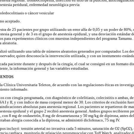
estesia regional: trombocitopenia, infección en sitio de la punción, anticoagulación
anestesia peridural, enfermedad neurológica previa
coledocolitiasis o cáncer vesicular
no aceptado.
tra de 25 pacientes por grupo utilizando un error alfa de 0,05 y un poder de 80%,
stesia general y de 3 en el grupo de anestesia epidural, y una desviación estándar d
pos para experimentos clínicos con muestras independientes del programa Tamamu. E
a aleatoria.
ealizó utilizando una tabla de números aleatorios generados por computador. Los d
bservador, quien desconocía la intervención utilizada, y con un instrumento estánd
cada paciente durante y después de la cirugía, el cual se consignó en un formato dis
iente, la información general y las variables estudiadas.
IENTOS
la Clínica Universitaria Teleton, de acuerdo con las regulaciones éticas en investi
miento informado.
tos con cirugía programada, con diagnóstico de colelitiasis, colecistitis o ambas, d
SA I y II, y con índice de masa corporal menor de 30. Los criterios de exclusión fue
raindicaciones absolutas para anestesia regional. Los pacientes se repartieron de ma
estesia epidural y el grupo 2 recibió anestesia general. Ambos grupos recibieron pr
a, con 8 mg de ondasetrón, 8 mg de dexametasona y 50 mg/kg de dipirona, antes del
ntaban alergia conocida a la dipirona, se administró diclofenaco, 75 mg IV.
pos incluyó: tensión arterial no invasiva cada 5 minutos, saturación de O2 (SpO2),
cuencia cardiaca, monitoría de relajación neuromuscular con Toff Watch, analizador d