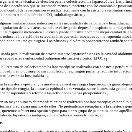
 general es la técnica de elección para la colecistectomía laparoscópica. Las princ
nica de elección son que se incomoda menos al paciente con los cambios de posición
 el control de la respiración se realiza fácilmente con la asistencia respiratoria mec
o a hombro o cuello debido al CO
subdiafragmático.
2
2
 algunas ventajas, como reducción en las necesidades de narcóticos y benzodiacepin
nipulación de la vía aérea, se reduce el riesgo de depresión respiratoria o relajación
ir la respuesta metabólica al estrés y puede contribuir con una mejor calidad de an
s, reduce la liberación de catecolaminas que están asociadas con la isquemia miocár
do por el trauma quirúrgico. Las náuseas y el vómito posoperatorios también son 
o usada para la realización de procedimientos laparoscópicos en la cavidad abdomina
ar secundarias a enfermedad pulmonar obstructiva crónica (EPOC).
4
 la literatura de colecistectomías laparoscópicas realizadas con anestesia peridura
el procedimiento quirúrgico sin complicaciones, ningún paciente requirió intubación
 ni la estancia hospitalaria.
5,6
n la anestesia epidural y la anestesia general en cirugía laparoscópica ginecológica
ste tipo de cirugía, la anestesia epidural tiene ventajas sobre la anestesia general, 
oria posoperatoria y retorno a las actividades diarias preoperatorias.
7
ez un mayor número de procedimientos se realizarán por laparoscopia; es por ello q
técnica viable para muchos de ellos. No pretendemos reemplazar a la anestesia gen
a, queremos ofrecer una opción segura para cierto grupo de pacientes, como aquéll
entes de hipertermia maligna, embarazadas en primer trimestre, etc.
OS
e establecer cuál es la mejor técnica anestésica (anestesia general balanceada Vs. an