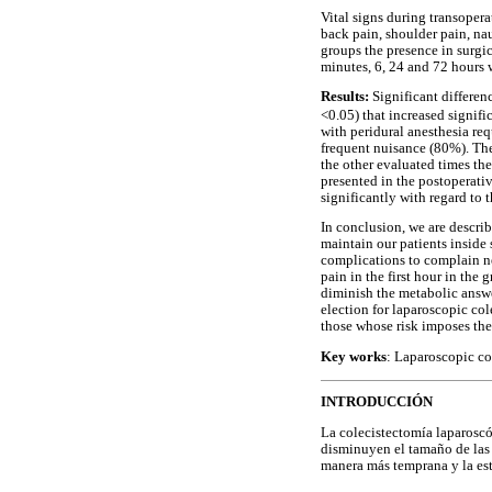
Vital signs during transopera
back pain, shoulder pain, nau
groups the presence in surgic
minutes, 6, 24 and 72 hours 
Results:
Significant differen
<0.05) that increased signifi
with peridural anesthesia req
frequent nuisance (80%). The 
the other evaluated times th
presented in the postoperati
significantly with regard to t
In conclusion, we are describ
maintain our patients inside
complications to complain ne
pain in the first hour in the
diminish the metabolic answer
election for laparoscopic col
those whose risk imposes the 
Key works
: Laparoscopic co
INTRODUCCIÓN
La colecistectomía laparoscó
disminuyen el tamaño de las i
manera más temprana y la est