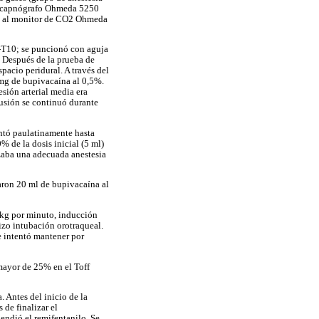
 un capnógrafo Ohmeda 5250
ada al monitor de CO2 Ohmeda
9-T10; se puncionó con aguja
. Después de la prueba de
pacio peridural. A través del
5 mg de bupivacaína al 0,5%.
sión arterial media era
fusión se continuó durante
entó paulatinamente hasta
% de la dosis inicial (5 ml)
nzaba una adecuada anestesia
aron 20 ml de bupivacaína al
g/kg por minuto, inducción
izo intubación orotraqueal.
e intentó mantener por
mayor de 25% en el Toff
 Antes del inicio de la
 de finalizar el
endió el remifentanilo. Se