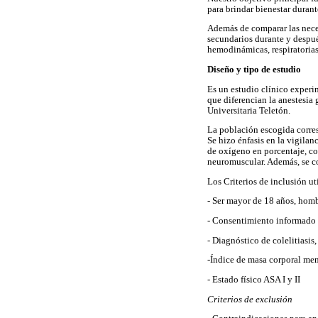
para brindar bienestar duran
Además de comparar las necesi
secundarios durante y después
hemodinámicas, respiratorias
Diseño y tipo de estudio
Es un estudio clínico experim
que diferencian la anestesia 
Universitaria Teletón.
La población escogida corres
Se hizo énfasis en la vigilan
de oxígeno en porcentaje, co
neuromuscular. Además, se co
Los Criterios de inclusión ut
- Ser mayor de 18 años, hom
- Consentimiento informado 
- Diagnóstico de colelitiasi
-Índice de masa corporal me
- Estado físico ASA I y II
Criterios de exclusión