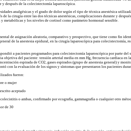
te y después de la colecistectomía laparoscópica.
dades analgésicas y el grado de dolor según el tipo de técnica anestésica utilizada
 de la cirugía entre las dos técnicas anestésicas, complicaciones durante y después 
 y metabólicas y los niveles de cortisol como parámetro hormonal sensible.
ental de asignación aleatoria, comparativo y prospectivo, que tiene como fin identi
general de la anestesia epidural, en la cirugía laparoscópica para colecistectomía, re
pondió a pacientes programados para colecistectomía laparoscópica por parte del se
cia objetiva del paciente: tensión arterial media en mm Hg, frecuencia cardiaca en l
ncentración espirada de CO2, gases espirados (grupo de anestesia general) y monito
ntó con la evaluación de los signos y síntomas que presentaron los pacientes duran
ilizados fueron:
bre o mujer
escrito aceptado
s, colecistitis o ambas, confirmado por ecografía, gammagrafía o cualquier otro méto
nor de 30