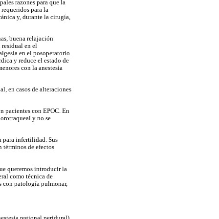
ipales razones para que la
 requeridos para la
ánica y, durante la cirugía,
as, buena relajación
 residual en el
algesia en el posoperatorio.
dica y reduce el estado de
menores con la anestesia
l, en casos de alteraciones
l en pacientes con EPOC. En
 orotraqueal y no se
 para infertilidad. Sus
en términos de efectos
ue queremos introducir la
eral como técnica de
os con patología pulmonar,
estesia regional peridural)