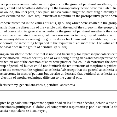
tive process were evaluated in both groups. In the group of peridural anesthesia, p
sea, vomit and breathing difficulty in the transoperatory period were evaluated. In
al wound, shoulder pain, back pain, nausea, vomit, migraine, breathing difficulty at
were evaluated too. Total requirements of morphine in the postoperative period were
ces were presented in the values of Sat O
(p <0.05) which were smaller in the group
2
cantly from the dissection of the vesicle until the end of the surgery in the group of
uired conversion to general anesthesia. In the group of peridural anesthesia the sh
postoperative pain in the surgical place was smaller in the group of peridural at 0,
ere was any difference among the groups. As for back pain and of shoulder significan
ve period; the same thing happened to the requirements of morphine. The values of 
he basal ones in the group of peridural (p <0.05).
ing an anesthetic technique that is not used frecuently for laparoscopic colecistec
 some allowed limits of security and of well-being during trans and postoperative p
ither left out of the common of anesthetic practice. We could demonstrate the decr
 group of peridural but we could not diminish the requirements of morphine signific
 to the stress with the regional anesthesia. We accept that the general anesthesia i
ecistectomy in most of patients but we also understand that peridural anesthesia is a
election of another technique different to the general one.
lecistectomy, general anesthesia, peridural anesthesia
pica ha ganado una importante popularidad en las últimas décadas, debido a que of
ncisiones quirúrgicas, el dolor y el compromiso respiratorio y, por lo anterior, la 
ancia hospitalaria se disminuye.
1