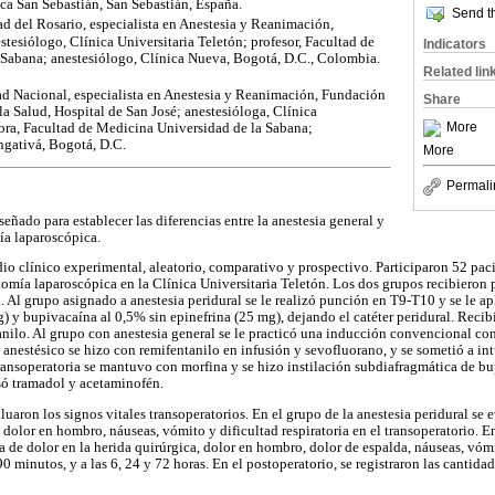
ca San Sebastián, San Sebastián, España.
Send th
d del Rosario, especialista en Anestesia y Reanimación,
stesiólogo, Clínica Universitaria Teletón; profesor, Facultad de
Indicators
 Sabana; anestesiólogo, Clínica Nueva, Bogotá, D.C., Colombia.
Related lin
d Nacional, especialista en Anestesia y Reanimación, Fundación
Share
la Salud, Hospital de San José; anestesióloga, Clínica
More
sora, Facultad de Medicina Universidad de la Sabana;
ngativá, Bogotá, D.C.
More
Permali
señado para establecer las diferencias entre la anestesia general y
ía laparoscópica.
udio clínico experimental, aleatorio, comparativo y prospectivo. Participaron 52 pac
omía laparoscópica en la Clínica Universitaria Teletón. Los dos grupos recibieron
Al grupo asignado a anestesia peridural se le realizó punción en T9-T10 y se le ap
) y bupivacaína al 0,5% sin epinefrina (25 mg), dejando el catéter peridural. Reci
anilo. Al grupo con anestesia general se le practicó una inducción convencional con
anestésico se hizo con remifentanilo en infusión y sevofluorano, y se sometió a in
ransoperatoria se mantuvo con morfina y se hizo instilación subdiafragmática de bu
só tramadol y acetaminofén.
luaron los signos vitales transoperatorios. En el grupo de la anestesia peridural se 
dolor en hombro, náuseas, vómito y dificultad respiratoria en el transoperatorio. En
a de dolor en la herida quirúrgica, dolor en hombro, dolor de espalda, náuseas, vómi
 90 minutos, y a las 6, 24 y 72 horas. En el postoperatorio, se registraron las cantida