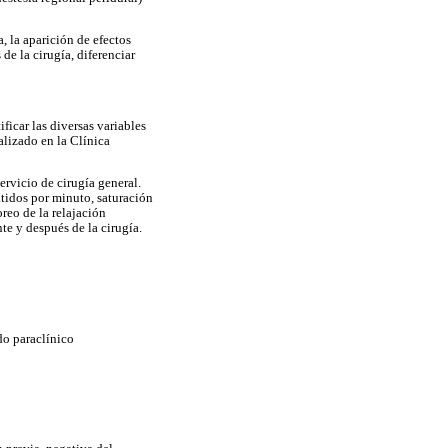
, la aparición de efectos
de la cirugía, diferenciar
ficar las diversas variables
alizado en la Clínica
rvicio de cirugía general.
atidos por minuto, saturación
reo de la relajación
te y después de la cirugía.
do paraclínico