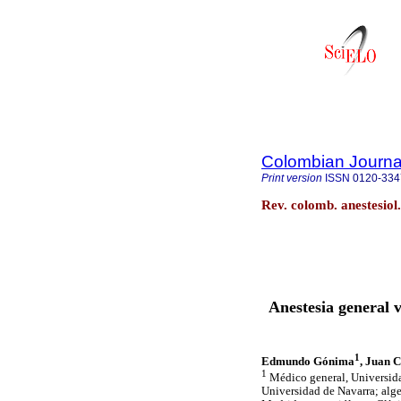
Colombian Journal
Print version
ISSN
0120-334
Rev. colomb. anestesiol
Anestesia general v
1
Edmundo Gónima
, Juan 
1
Médico general, Universida
Universidad de Navarra; alge