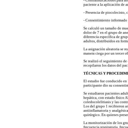
- Contraindicaciones para an
paciente a la aplicación de 
- Presencia de piocolecisto, 
- Consentimiento informado 
Se calculó un tamaño de mues
dolor de 7 en el grupo de ane
diferencia específica de gru
adultos, distribuidos en form
La asignación aleatoria se r
manera ciega por un tercer o
Se realizó el seguimiento de 
recopilaron los datos del pac
TÉCNICAS Y PROCEDIM
El estudio fue conducido en 
participante dio su consenti
Se estudiaron pacientes adul
hepática, con estado físico A
coledocolelitiasis y las cont
Los del grupo 1 recibieron an
antiinflamatoria y analgésic
quirúrgico. En quienes prese
La monitorización de los gru
frecuencia respiratoria, fre