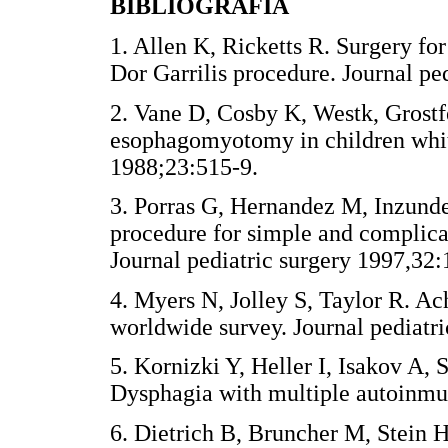
BIBLIOGRAFÍA
1. Allen K, Ricketts R. Surgery for
Dor Garrilis procedure. Journal pe
2. Vane D, Cosby K, Westk, Grostfe
esophagomyotomy in children whith
1988;23:515-9.
3. Porras G, Hernandez M, Inzundeg
procedure for simple and complica
Journal pediatric surgery 1997,32:
4. Myers N, Jolley S, Taylor R. Ach
worldwide survey. Journal pediatr
5. Kornizki Y, Heller I, Isakov A, 
Dysphagia with multiple autoinmun
6. Dietrich B, Bruncher M, Stein H