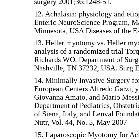
surgery 2001;36:1248-51.
12. Achalasia: physiology and eti
Enteric NeuroScience Program, Ma
Minnesota, USA Diseases of the E
13. Heller myotomy vs. Heller myo
analysis of a randomized trial Tor
Richards WO. Department of Surge
Nashville, TN 37232, USA. Surg 
14. Minimally Invasive Surgery f
European Centers Alfredo Garzi, y
Giovanna Amato, and Mario Messin
Department of Pediatrics, Obstetr
of Siena, Italy, and Lenval Founda
Nutr, Vol. 44, No. 5, May 2007
15. Laparoscopic Myotomy for Ach