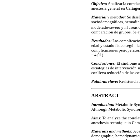
Objetivo:
Analizar la correl
anestesia general en Cartag
Material y métodos:
Se diseñ
sociodemográficas, hemodinám
moderado-severo y náuseas o 
comparación de grupos. Se apl
Resultados:
Las complicacion
edad y estado físico según l
complicaciones perioperatori
= 4,01).
Conclusiones:
El síndrome me
estrategias de intervención s
conlleva reducción de las co
Palabras clave:
Resistencia 
ABSTRACT
Introduction:
Metabolic Synd
Although Metabolic Syndrome i
Aims:
To analyze the correl
anesthesia technique in Car
Materials and methods:
A ca
demographic, hemodynamics a