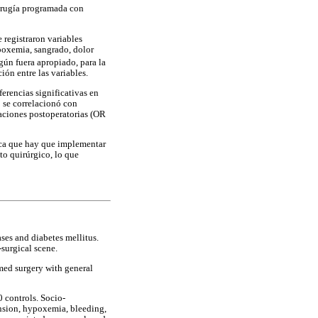
cirugía programada con
 registraron variables
poxemia, sangrado, dolor
egún fuera apropiado, para la
ión entre las variables.
erencias significativas en
 se correlacionó con
caciones postoperatorias (OR
ica que hay que implementar
to quirúrgico, lo que
ases and diabetes mellitus.
-surgical scene.
med surgery with general
 controls. Socio-
nsion, hypoxemia, bleeding,