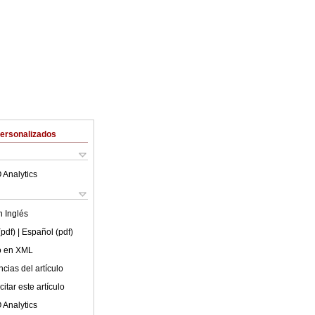
Personalizados
 Analytics
en
Inglés
(pdf)
| Español (pdf)
lo en XML
cias del artículo
itar este artículo
 Analytics