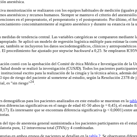
ción anestésica.
ctiva monitorización se realizaron con los equipos habituales de medición (iguales 
mos anestésicos y recursos humanos. Siempre se mantuvo el criterio del anestesiólo
enciones en el preoperatorio, el peroperatorio y el postoperatorio. Por último, el f
genciamiento concomitantemente al registro anestésico y durante su estancia en la
n medidas de tendencia central. Las variables categóricas se compararon mediante l
apropiado. Se aplicó un modelo de regresión logística múltiple para estimar la corr
as; también se incluyeron los datos sociodemográficos, clínicos y antropométricos
. El procedimiento fue ajustado por
stepwise backward
a 0,25. Se emplearon IC95% 
ación contó con la aprobación del Comité de ética Médica e Investigación de la U
 Salud donde se realizó la investigación (CUSJD). Todos los pacientes participantes
nstitucional escrito para la realización de la cirugía y la técnica aésica, además de
 tipo de riesgo del paciente al someterse al estudio, según la Resolución 2378 de 
24
al, es “sin riesgo”
.
es demográficas para los pacientes analizados en este estudio se muestran en la
tabl
on diferencias significativas en el rango de edad 41-50 años (p = 0,45), el estado fís
0,17). Es interesante que se encontrara diferencia significativa (p < 0,0001) entre 
orias.
ón del tipo de anestesia general suministrada a los pacientes participantes en el estu
alatoria pura, 12 intravenosa total (TIVA) y 4 combinadas.
torias en ambos grupos de pacientes se detallan en la
tabla 2
. Se observaron diferen