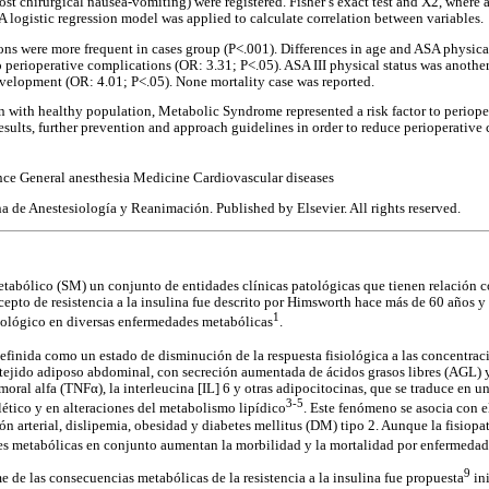
st chirurgical nausea-vomiting) were registered. Fisher’s exact test and X2, wher
A logistic regression model was applied to calculate correlation between variables.
ns were more frequent in cases group (P<.001). Differences in age and ASA physical
 perioperative complications (OR: 3.31; P<.05). ASA III physical status was another 
velopment (OR: 4.01; P<.05). None mortality case was reported.
 with healthy population, Metabolic Syndrome represented a risk factor to periop
sults, further prevention and approach guidelines in order to reduce perioperative
ance General anesthesia Medicine Cardiovascular diseases
de Anestesiología y Reanimación. Published by Elsevier. All rights reserved.
abólico (SM) un conjunto de entidades clínicas patológicas que tienen relación c
ncepto de resistencia a la insulina fue descrito por Himsworth hace más de 60 años y
1
iológico en diversas enfermedades metabólicas
.
 definida como un estado de disminución de la respuesta fisiológica a las concentrac
 tejido adiposo abdominal, con secreción aumentada de ácidos grasos libres (AGL) y
moral alfa (TNFα), la interleucina [IL] 6 y otras adipocitocinas, que se traduce en un
3-5
ético y en alteraciones del metabolismo lipídico
. Este fenómeno se asocia con e
n arterial, dislipemia, obesidad y diabetes mellitus (DM) tipo 2. Aunque la fisiopat
ones metabólicas en conjunto aumentan la morbilidad y la mortalidad por enfermedad
9
de las consecuencias metabólicas de la resistencia a la insulina fue propuesta
in