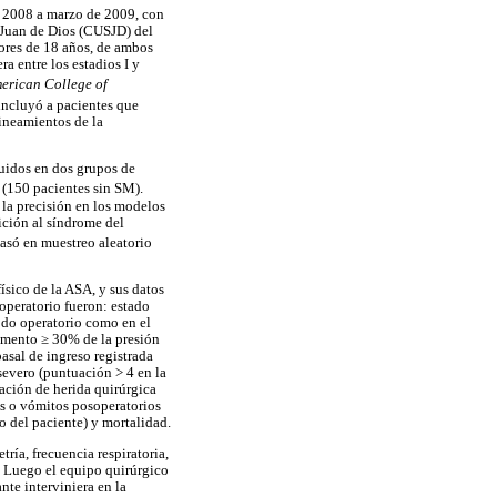
e 2008 a marzo de 2009, con
n Juan de Dios (CUSJD) del
yores de 18 años, de ambos
a entre los estadios I y
erican College of
 incluyó a pacientes que
ineamientos de la
buidos en dos grupos de
 (150 pacientes sin SM).
 la precisión en los modelos
ición al síndrome del
basó en muestreo aleatorio
ísico de la ASA, y sus datos
operatorio fueron: estado
odo operatorio como en el
aumento ≥ 30% de la presión
asal de ingreso registrada
severo (puntuación > 4 en la
ración de herida quirúrgica
as o vómitos posoperatorios
o del paciente) y mortalidad.
ría, frecuencia respiratoria,
). Luego el equipo quirúrgico
nte interviniera en la