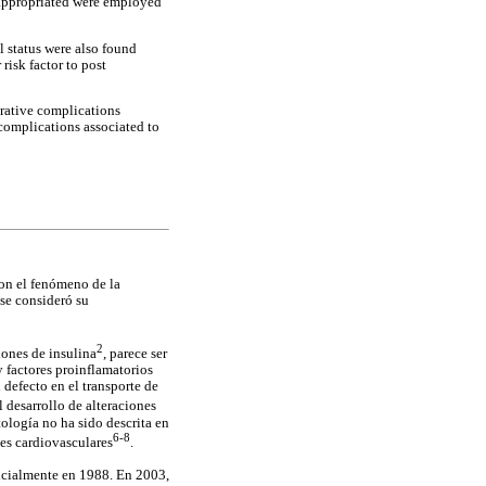
e appropriated were employed
 status were also found
risk factor to post
erative complications
 complications associated to
on el fenómeno de la
 se consideró su
2
iones de insulina
, parece ser
 factores proinflamatorios
 defecto en el transporte de
l desarrollo de alteraciones
ología no ha sido descrita en
6-8
es cardiovasculares
.
icialmente en 1988. En 2003,