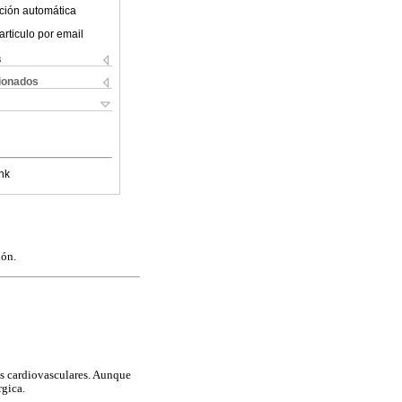
ción automática
articulo por email
s
cionados
nk
ión.
es cardiovasculares. Aunque
rgica.