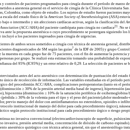
s y controles de pacientes programados para cirugía durante el período de marzo d
etidos a anestesia general en el servicio de cirugía de la Clínica Universitaria Sa
ias, Colombia, como objeto de estudio. Los sujetos de estudio fueron pacientes ma
a escala del estado físico de la
American Society of Anesthesiologists
(ASA) estuvier
o bajo o intermedio y sin afecciones cardíacas activas, según la clasificación del
Am
21
Association
(ACC/AHA) del paciente cardiópata para cirugía no cardíaca
. No se
va ante la propuesta anestésica o cuyo procedimiento se postergara siguiendo los l
ncluyó a los pacientes ingresados para cirugía de urgencias.
cientes de ambos sexos sometidos a cirugía con técnica de anestesia general, distri
7
acientes diagnosticados de SM según las guías
de la IDF de 2005) y grupo Control
a muestra en cada grupo fue de 75 pacientes, con el fin de aumentar la potencia y
0 personas por grupo. Se realizó esta estimación tomando una probabilidad de expos
onfianza del 95% (IC95%) y un error relativo de 0,29. La selección de pacientes se 
ntrevistados antes del acto anestésico con determinación de puntuación del estado f
to único de recolección de información. Las variables estudiadas en el período peri
úrgico del procedimiún ACC/AHA; complicaciones perioperatorias (tanto en el perí
 (disminución ≥ 30% de la presión arterial media basal de ingreso), hipertensión (
eso), hipoxemia (disminución ≥ 10% de la saturación periférica de oxihemoglobina b
 (pérdida ≥ 30% de la volemia para el tipo y el peso del paciente),dolor moderado-
or, previo manejo del dolor con antiinflamatorios no esteroideos, opioides o infilt
rotocolo institucional de manejo del dolor para cada procedimiento úrgico), náuse
ctico según protocolo institucional para cada procedimiento úrgico o riesgo propi
ntinua no invasiva convencional (electrocardiovisoscopio de superficie, pulsioximet
l no invasiva, presión arterial media, concentración de dióxido de carbono espirado
ento anestésico quirúrgico con técnica aésica general, sin que el anestesiólogo trata