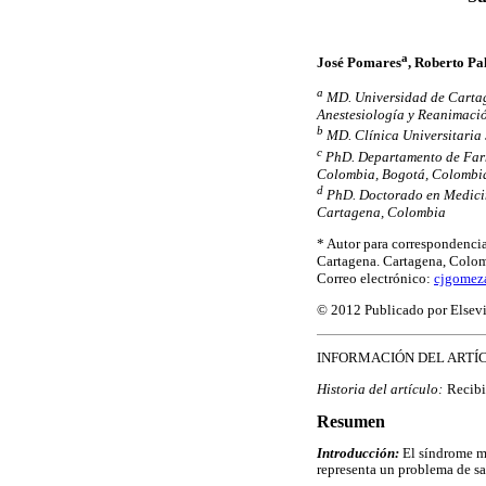
a
José Pomares
, Roberto P
a
MD. Universidad de Cartag
Anestesiología y Reanimaci
b
MD. Clínica Universitaria
c
PhD. Departamento de Farm
Colombia, Bogotá, Colombi
d
PhD. Doctorado en Medicin
Cartagena, Colombia
* Autor para correspondencia
Cartagena. Cartagena, Colom
Correo electrónico:
cjgomez
© 2012 Publicado por Elsevi
INFORMACIÓN DEL ARTÍ
Historia del artículo:
Recibi
Resumen
Introducción:
El síndrome me
representa un problema de sa