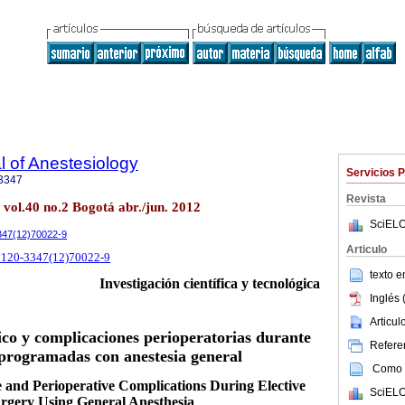
 of Anestesiology
Servicios 
3347
Revista
. vol.40 no.2 Bogotá abr./jun. 2012
SciELO
3347(12)70022-9
Articulo
S0120-3347(12)70022-9
texto 
Investigación científica y tecnológica
Inglés 
Articu
co y complicaciones perioperatorias durante
Referen
 programadas con anestesia general
Como c
and Perioperative Complications During Elective
SciELO
rgery Using General Anesthesia