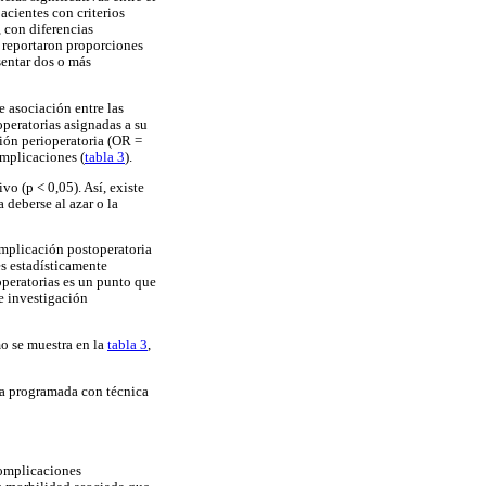
acientes con criterios
 con diferencias
e reportaron proporciones
entar dos o más
e asociación entre las
operatorias asignadas a su
ión perioperatoria (OR =
omplicaciones (
tabla 3
).
o (p < 0,05). Así, existe
 deberse al azar o la
omplicación postoperatoria
es estadísticamente
operatorias es un punto que
e investigación
mo se muestra en la
tabla 3
,
gía programada con técnica
complicaciones