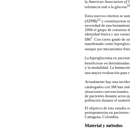
la
American Association of 
1
tolerancia oral a la glucosa
Estos nuevos criterios se su
12
(ATPIII)
y constituyeron un
necesidad de una herramienta
2006 el grupo de consenso de
identidad étnica y sus variac
7
DM
. Con cierto grado de si
manifestado como hiperglucem
aunque por mecanismos fisio
La hiperglucemia en paciente
beneficioso en determinadas 
y la modalidad. La farmacoter
una mayor evaluación para co
Actualmente hay una incidenc
catalogados con SM han sido
situaciones convencionales; 
de pacientes durante actos qu
población durante el sometim
El objetivo de este estudio e
perioperatorias en pacientes 
Cartagena, Colombia.
Material y métodos