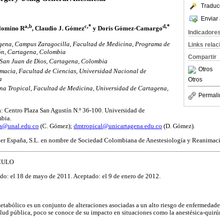
Traduc
Enviar 
a,b
c,*
d,*
alomino R
, Claudio J. Gómez
y Doris Gómez‑Camargo
Indicadore
ena, Campus Zaragocilla, Facultad de Medicina, Programa de
Links rela
ón, Cartagena, Colombia
Compartir
 San Juan de Dios, Cartagena, Colombia
Otros
acia, Facultad de Ciencias, Universidad Nacional de
a
Otros
a Tropical, Facultad de Medicina, Universidad de Cartagena,
Permali
: Centro Plaza San Agustín N.º 36-100. Universidad de
bia.
a@unal.edu.co
(C. Gómez);
dmtropical@unicartagena.edu.co
(D. Gómez).
er España, S.L. en nombre de Sociedad Colombiana de Anestesiología y Reanimac
CULO
do: el 18 de mayo de 2011. Aceptado: el 9 de enero de 2012.
tabólico es un conjunto de alteraciones asociadas a un alto riesgo de enfermedad
lud pública, poco se conoce de su impacto en situaciones como la anestésica-quirú