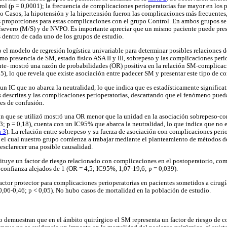
ol (p = 0,0001); la frecuencia de complicaciones perioperatorias fue mayor en los p
 Casos, la hipotensión y la hipertensión fueron las complicaciones más frecuentes,
as proporciones para estas complicaciones con el grupo Control. En ambos grupos s
/severo (M/S) y de NVPO. Es importante apreciar que un mismo paciente puede pres
dentro de cada uno de los grupos de estudio.
o el modelo de regresión logística univariable para determinar posibles relaciones d
mo presencia de SM, estado físico ASA II y III, sobrepeso y las complicaciones peri
te- mostró una razón de probabilidades (OR) positiva en la relación SM-complicac
5), lo que revela que existe asociación entre padecer SM y presentar este tipo de c
 IC que no abarca la neutralidad, lo que indica que es estadísticamente significativ
s descritas y las complicaciones perioperatorias, descartando que el fenómeno pueda
les de confusión.
ón que se utilizó mostró una OR menor que la unidad en la asociación sobrepeso-c
; p = 0,18), cuenta con un IC95% que abarca la neutralidad, lo que indica que no 
a 3
). La relación entre sobrepeso y su fuerza de asociación con complicaciones peri
 el cual nuestro grupo comienza a trabajar mediante el planteamiento de métodos d
sclarecer una posible causalidad.
stituye un factor de riesgo relacionado con complicaciones en el postoperatorio, co
 confianza alejados de 1 (OR = 4,5; IC95%, 1,07-19,6; p = 0,039).
 factor protector para complicaciones perioperatorias en pacientes sometidos a ciru
,06-0,46; p < 0,05). No hubo casos de mortalidad en la población de estudio.
io demuestran que en el ámbito quirúrgico el SM representa un factor de riesgo de 