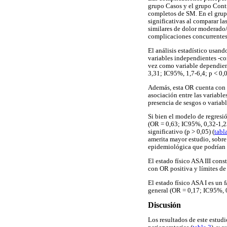
grupo Casos y el grupo Contr
completos de SM. En el grupo
significativas al comparar l
similares de dolor moderado
complicaciones concurrentes 
El análisis estadístico usand
variables independientes -co
vez como variable dependien
3,31; IC95%, 1,7-6,4; p < 0,0
Además, esta OR cuenta con un
asociación entre las variable
presencia de sesgos o variab
Si bien el modelo de regresi
(OR = 0,63; IC95%, 0,32-1,23
significativo (p > 0,05) (
tabl
amerita mayor estudio, sobre
epidemiológica que podrían e
El estado físico ASA III con
con OR positiva y límites de
El estado físico ASA I es un
general (OR = 0,17; IC95%, 0
Discusión
Los resultados de este estud