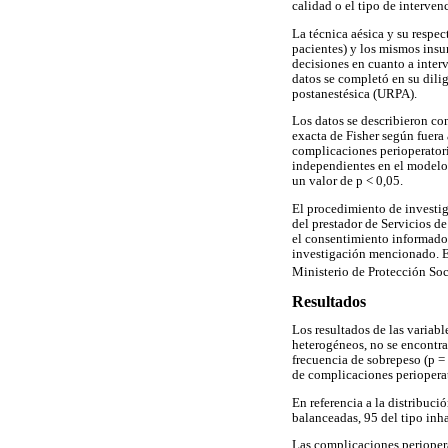
calidad o el tipo de interven
La técnica aésica y su respe
pacientes) y los mismos insu
decisiones en cuanto a interv
datos se completó en su dili
postanestésica (URPA).
Los datos se describieron co
exacta de Fisher según fuera 
complicaciones perioperatori
independientes en el modelo
un valor de p < 0,05.
El procedimiento de investig
del prestador de Servicios de
el consentimiento informado i
investigación mencionado. El
Ministerio de Protección Soci
Resultados
Los resultados de las variabl
heterogéneos, no se encontrar
frecuencia de sobrepeso (p = 
de complicaciones perioperat
En referencia a la distribuci
balanceadas, 95 del tipo inh
Las complicaciones periopera