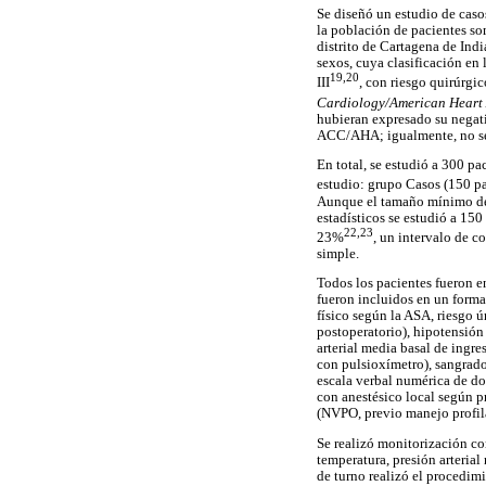
Se diseñó un estudio de caso
la población de pacientes som
distrito de Cartagena de Ind
sexos, cuya clasificación en l
19,20
III
, con riesgo quirúrgic
Cardiology/American Heart 
hubieran expresado su negati
ACC/AHA; igualmente, no se i
En total, se estudió a 300 pa
estudio: grupo Casos (150 p
Aunque el tamaño mínimo de l
estadísticos se estudió a 15
22,23
23%
, un intervalo de c
simple.
Todos los pacientes fueron e
fueron incluidos en un forma
físico según la ASA, riesgo 
postoperatorio), hipotensión
arterial media basal de ingr
con pulsioxímetro), sangrado
escala verbal numérica de dol
con anestésico local según p
(NVPO, previo manejo profilá
Se realizó monitorización co
temperatura, presión arteria
de turno realizó el procedimi