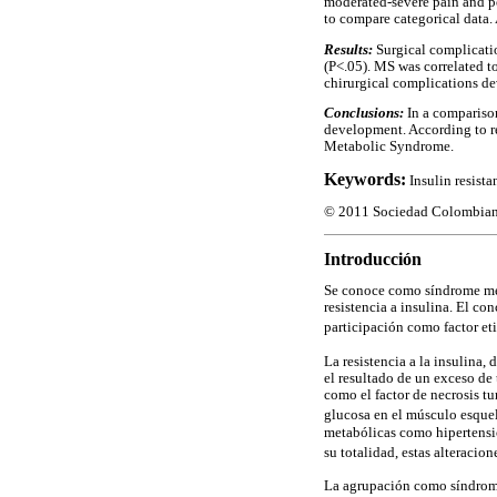
moderated-severe pain and po
to compare categorical data. 
Results:
Surgical complicatio
(P<.05). MS was correlated to
chirurgical complications de
Conclusions:
In a comparison
development. According to re
Metabolic Syndrome.
Keywords:
Insulin resist
© 2011 Sociedad Colombiana 
Introducción
Se conoce como síndrome met
resistencia a insulina. El co
participación como factor et
La resistencia a la insulina,
el resultado de un exceso de
como el factor de necrosis tu
glucosa en el músculo esquel
metabólicas como hipertensió
su totalidad, estas alteraci
La agrupación como síndrome 