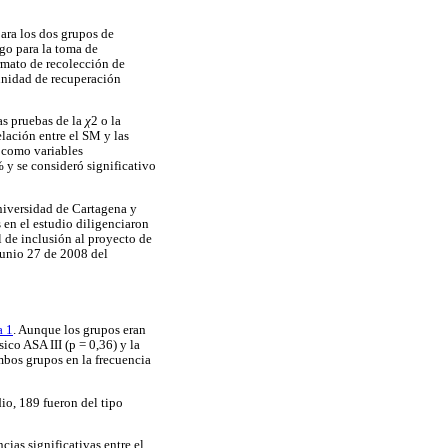
para los dos grupos de
go para la toma de
ormato de recolección de
 unidad de recuperación
as pruebas de la
χ
2 o la
elación entre el SM y las
 como variables
y se consideró significativo
niversidad de Cartagena y
 en el estudio diligenciaron
l de inclusión al proyecto de
junio 27 de 2008 del
a 1
. Aunque los grupos eran
ico ASA III (p = 0,36) y la
ambos grupos en la frecuencia
dio, 189 fueron del tipo
cias significativas entre el