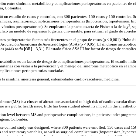
ación entre síndrome metabólico y complicaciones perioperatorias en pacientes de 
ena, Colombia.
ó un estudio de casos y controles, con 300 pacientes: 150 casos y 150 controles. Se
icas, respiratorias,complicaciones perioperatorias (hipotensión, hipertensión, hi
2
vómitos postoperatorios). Se emplearon la prueba exacta de Fisher o la de la
χ
, s
icó un modelo de regresión logística univariable, para estimar el grado de correlac
es perioperatorias fueron más frecuentes en el grupo de casos (p < 0,001). Hubo dif
a Asociación Americana de Anestesiólogos (ASA) (p < 0,05). El síndrome metabólico
as (
odds ratio
[OR] = 3,31). El estado físico ASA III fue factor de riesgo de compli
tabólico es un factor de riesgo de complicaciones perioperatorias. El estudio ind
anitarias con vistas a la prevención y el manejo del síndrome metabólico en el ámbi
mplicaciones perioperatorias asociadas.
a la insulina, anestesia general, enfermedades cardiovasculares, medicina.
rome (MS) is a cluster of alterations associated to high risk of cardiovascular dise
s a public health issue, little has been studied about its impact in the anesthetic
ation level between MS and perioperative complications, in patients under program
tagena, Colombia.
se control study was designed, where 300 patients were enrolled: 150 cases and 150
nd respiratory variables, as well as surgical complications (hypotension, hyperte