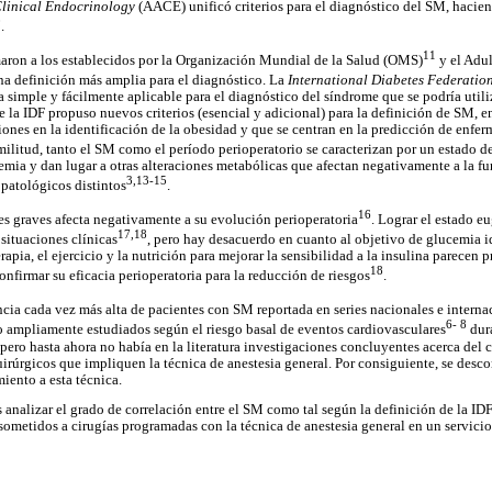
Clinical Endocrinology
(AACE) unificó criterios para el diagnóstico del SM, hacien
0
.
11
maron a los establecidos por la Organización Mundial de la Salud (OMS)
y el Adul
a definición más amplia para el diagnóstico. La
International Diabetes Federatio
 simple y fácilmente aplicable para el diagnóstico del síndrome que se podría utili
 la IDF propuso nuevos criterios (esencial y adicional) para la definición de SM, e
iones en la identificación de la obesidad y que se centran en la predicción de enfe
militud, tanto el SM como el período perioperatorio se caracterizan por un estado de 
ia y dan lugar a otras alteraciones metabólicas que afectan negativamente a la fu
3,13-15
patológicos distintos
.
16
s graves afecta negativamente a su evolución perioperatoria
. Lograr el estado 
17,18
situaciones clínicas
, pero hay desacuerdo en cuanto al objetivo de glucemia id
apia, el ejercicio y la nutrición para mejorar la sensibilidad a la insulina parecen 
18
nfirmar su eficacia perioperatoria para la reducción de riesgos
.
ia cada vez más alta de pacientes con SM reportada en series nacionales e interna
6- 8
 ampliamente estudiados según el riesgo basal de eventos cardiovasculares
dura
pero hasta ahora no había en la literatura investigaciones concluyentes acerca del
irúrgicos que impliquen la técnica de anestesia general. Por consiguiente, se desco
iento a esta técnica.
s analizar el grado de correlación entre el SM como tal según la definición de la ID
sometidos a cirugías programadas con la técnica de anestesia general en un servicio 