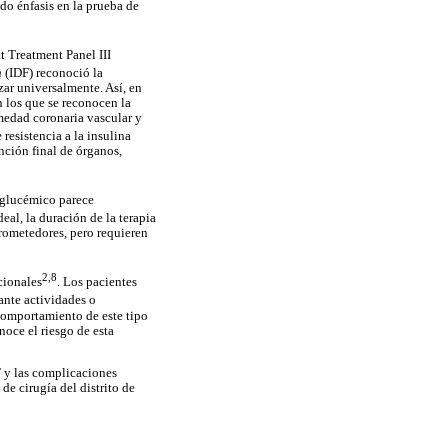
do énfasis en la prueba de
t Treatment Panel III
n
(IDF) reconoció la
zar universalmente. Así, en
n los que se reconocen la
rmedad coronaria vascular y
resistencia a la insulina
nción final de órganos,
euglucémico parece
eal, la duración de la terapia
prometedores, pero requieren
2,8
cionales
. Los pacientes
nte actividades o
 comportamiento de este tipo
noce el riesgo de esta
F y las complicaciones
de cirugía del distrito de