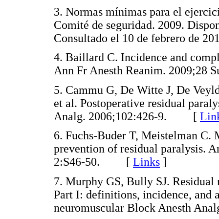
3. Normas mínimas para el ejercic
Comité de seguridad. 2009. Dispo
Consultado el 10 de febrero de
4. Baillard C. Incidence and compli
Ann Fr Anesth Reanim. 2009;28
5. Cammu G, De Witte J, De Veylde
et al. Postoperative residual paraly
Analg. 2006;102:426-9. [
Lin
6. Fuchs-Buder T, Meistelman C. 
prevention of residual paralysis.
2:S46-50. [
Links
]
7. Murphy GS, Bully SJ. Residual 
Part I: definitions, incidence, and 
neuromuscular Block Anesth An