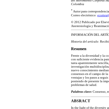
del Movimiento Corporal Hu
Colombia
*
Autor para correspondencia
Correo electrónico:
ecortesr
© 2012 Publicado por Elsev
Anestesiología y Reanimaci
INFORMACIÓN DEL ARTÍ
Historia del artículo
: Recibi
Resumen
Frente a la diversidad y la 
con suficiente evidencia para
tarea aparentemente sencill
investigación multidisciplin
nuevo conocimiento mediante r
consensos en el campo de la 
ventajas y los pasos a seguir
poniendo de presente la impo
problemas de salud.
Palabras clave:
Consenso, me
ABSRACT
In the light of the diversity