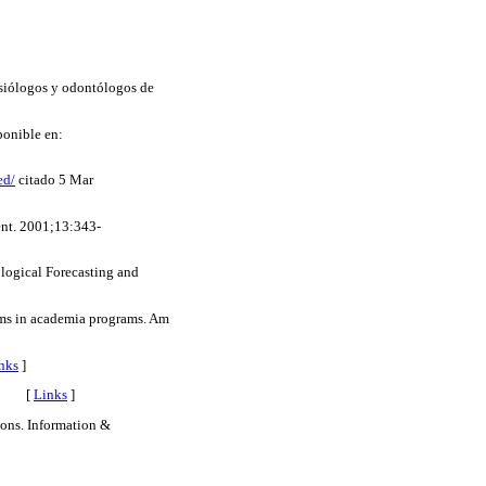
esiólogos y odontólogos de
ponible en:
ed/
citado 5 Mar
ent. 2001;13:343-
ological Forecasting and
ems in academia programs. Am
nks
]
-11. [
Links
]
ions. Information &