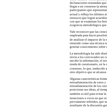
declaraciones resumidas que 
llegar a un consenso (a menu
participantes que representa
actual y refleja los últimos 
entonces que lograr acuerdos 
con que se examinan los fenóm
exigencia metodológica que
Vale reconocer que las cienc
empleada para hacer pronósti
de analizar el impacto de la 
entiende como una técnica ins
generar conocimiento sobre 
La metodología ha sido diseñ
envía a los convocados un cu
srecibe la información, el in
ronda de cuestionario, en la 
consenso, lo que, traducido a
otro objetivo que se alcanza
Algunas características forma
retroalimentación de estos y 
retroalimentación de los cue
posicionar sus ideas, al tie
también es útil para evitar l
iteraciones o veces en que se
previamente referidos, que se
resultante de la discusión ge