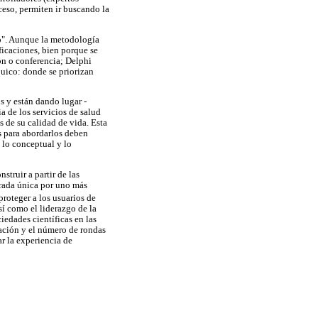
ceso, permiten ir buscando la
so". Aunque la metodología
ficaciones, bien porque se
ión o conferencia; Delphi
quico: donde se priorizan
s y están dando lugar -
a de los servicios de salud
s de su calidad de vida. Esta
as para abordarlos deben
 lo conceptual y lo
truir a partir de las
irada única por uno más
 proteger a los usuarios de
í como el liderazgo de la
edades científicas en las
ación y el número de rondas
r la experiencia de