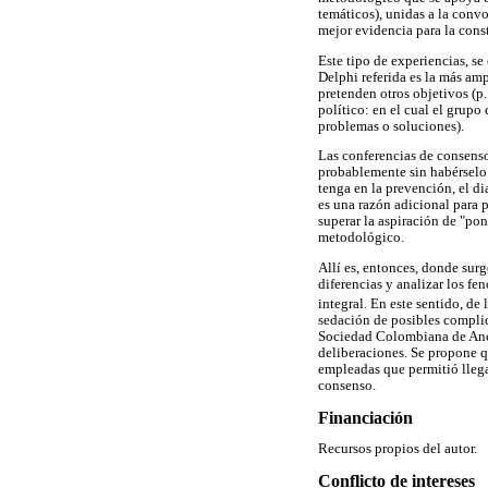
temáticos), unidas a la conv
mejor evidencia para la con
Este tipo de experiencias, s
Delphi referida es la más am
pretenden otros objetivos (p.
político: en el cual el grupo
problemas o soluciones).
Las conferencias de consenso
probablemente sin habérselo 
tenga en la prevención, el di
es una razón adicional para p
superar la aspiración de "po
metodológico.
Allí es, entonces, donde sur
diferencias y analizar los f
integral. En este sentido, de
sedación de posibles complic
Sociedad Colombiana de Anes
deliberaciones. Se propone 
empleadas que permitió llega
consenso.
Financiación
Recursos propios del autor.
Conflicto de intereses