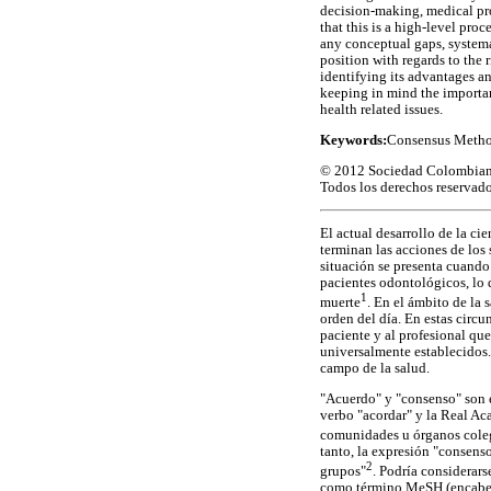
decision-making, medical pro
that this is a high-level pr
any conceptual gaps, systemat
position with regards to the
identifying its advantages an
keeping in mind the importan
health related issues.
Keywords:
Consensus Metho
© 2012 Sociedad Colombiana 
Todos los derechos reservado
El actual desarrollo de la c
terminan las acciones de los
situación se presenta cuando
pacientes odontológicos, lo
1
muerte
. En el ámbito de la 
orden del día. En estas circ
paciente y al profesional que
universalmente establecidos. 
campo de la salud.
"Acuerdo" y "consenso" son 
verbo "acordar" y la Real Ac
comunidades u órganos colegi
tanto, la expresión "consens
2
grupos"
. Podría considerar
como término MeSH (encabeza