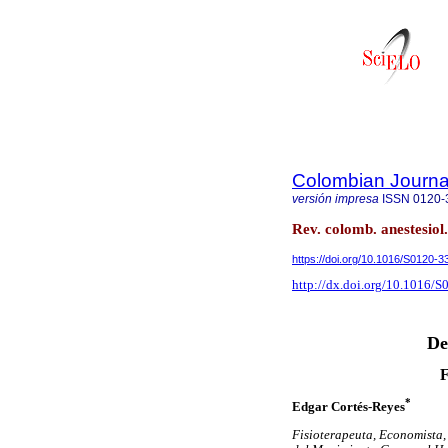
Colombian Journal
versión impresa
ISSN
0120-
Rev. colomb. anestesiol
https://doi.org/10.1016/S0120-
http://dx.doi.org/10.1016/
De
F
*
Edgar Cortés-Reyes
Fisioterapeuta, Economista