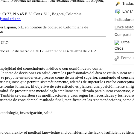
mano, Facultad de Medicina, Universidad Nacional de Bogotá,
Traduc
Enviar 
: Cr 22, N.o 45 B 38 Cons. 611, Bogotá, Colombia.
@unal.edu.co
.
Indicadore
ier España, S.L. en nombre de Sociedad Colombiana de
Links rela
ón.
Compartir
Otros
CULO
Otros
do: el 17 de marzo de 2012. Aceptado: el 4 de abril de 2012.
Permali
complejidad del conocimiento médico o con ocasión de no contar
 la toma de decisiones en salud, entre los profesionales del área se estila buscar ac
a, se propone entender este proceso como de un nivel superior, asumiendo el conse
aria rigurosa que permite sistemáticamente, además de superar los vacíos conceptu
ondas formales. El objetivo de este artículo es plantear una posición frente al rig
salud. Se presenta una metodología ampliamente utilizada para buscar consensos, e
. También se describen sus modificaciones y usos según las necesidades y los recurs
rtancia de considerar el resultado final, manifiesto en las recomendaciones, como 
todología, investigación, salud.
 and complexity of medical knowledge and considering the lack of sufficient evidenc