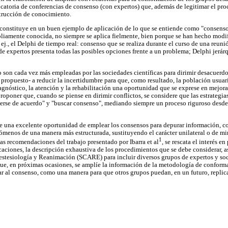
ocatoria de conferencias de consenso (con expertos) que, además de legitimar el pro
strucción de conocimiento.
e constituye en un buen ejemplo de aplicación de lo que se entiende como "consen
pliamente conocida, no siempre se aplica fielmente, bien porque se han hecho modi
 ej., el Delphi de tiempo real: consenso que se realiza durante el curso de una reun
 de expertos presenta todas las posibles opciones frente a un problema; Delphi jerár
 son cada vez más empleadas por las sociedades científicas para dirimir desacuerdo
propuesto- a reducir la incertidumbre para que, como resultado, la población usuari
agnóstico, la atención y la rehabilitación una oportunidad que se exprese en mejora
roponer que, cuando se piense en dirimir conflictos, se considere que las estrategi
nerse de acuerdo" y "buscar consenso", mediando siempre un proceso riguroso desde
ge una excelente oportunidad de emplear los consensos para depurar información, cons
enómenos de una manera más estructurada, sustituyendo el carácter unilateral o de m
1
 las recomendaciones del trabajo presentado por Ibarra et al
, se rescata el interés en
aciones, la descripción exhaustiva de los procedimientos que se debe considerar, as
tesiología y Reanimación (SCARE) para incluir diversos grupos de expertos y soci
que, en próximas ocasiones, se amplíe la información de la metodología de conform
r al consenso, como una manera para que otros grupos puedan, en un futuro, replica