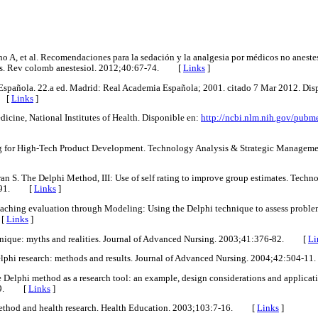
no A, et al. Recomendaciones para la sedación y la analgesia por médicos no anest
os. Rev colomb anestesiol. 2012;40:67-74. [
Links
]
 Española. 22.a ed. Madrid: Real Academia Española; 2001. citado 7 Mar 2012. Dis
[
Links
]
dicine, National Institutes of Health. Disponible en:
http://ncbi.nlm.nih.gov/pubm
ing for High-Tech Product Development. Technology Analysis & Strategic Managem
n S. The Delphi Method, III: Use of self rating to improve group estimates. Techn
83-91. [
Links
]
Teaching evaluation through Modeling: Using the Delphi technique to assess probl
 [
Links
]
chnique: myths and realities. Journal of Advanced Nursing. 2003;41:376-82. [
Li
lphi research: methods and results. Journal of Advanced Nursing. 2004;42:504
 Delphi method as a research tool: an example, design considerations and applicat
-29. [
Links
]
method and health research. Health Education. 2003;103:7-16. [
Links
]