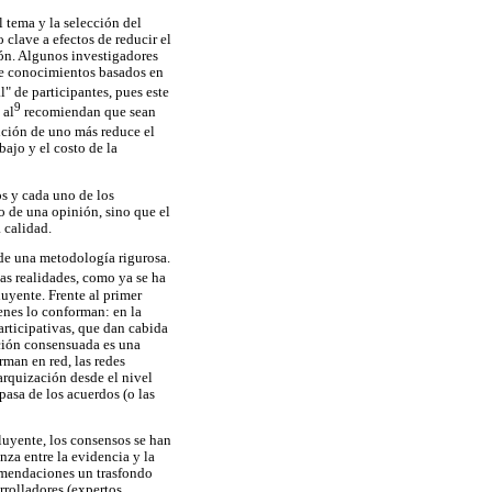
l tema y la selección del
clave a efectos de reducir el
ión. Algunos investigadores
ee conocimientos basados en
" de participantes, pues este
9
 al
recomiendan que sean
ición de uno más reduce el
bajo y el costo de la
os y cada uno de los
o de una opinión, sino que el
 calidad.
 de una metodología rigurosa.
las realidades, como ya se ha
uyente. Frente al primer
enes lo conforman: en la
rticipativas, que dan cabida
ación consensuada es una
rman en red, las redes
arquización desde el nivel
pasa de los acuerdos (o las
luyente, los consensos se han
nza entre la evidencia y la
comendaciones un trasfondo
rrolladores (expertos