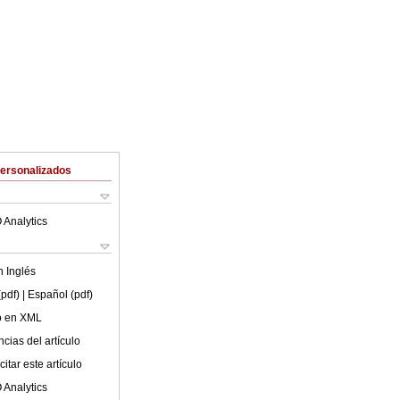
Personalizados
 Analytics
en
Inglés
(pdf)
| Español (pdf)
lo en XML
cias del artículo
itar este artículo
 Analytics