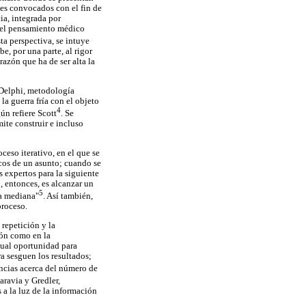
les convocados con el fin de
ia, integrada por
 del pensamiento médico
sta perspectiva, se intuye
e, por una parte, al rigor
razón que ha de ser alta la
a Delphi, metodología
a guerra fría con el objeto
4
ún refiere Scott
. Se
ite construir e incluso
eso iterativo, en el que se
icos de un asunto; cuando se
s expertos para la siguiente
, entonces, es alcanzar un
5
la mediana"
. Así también,
proceso.
 repetición y la
ión como en la
gual oportunidad para
a sesguen los resultados;
encias acerca del número de
aravia y Gredler,
 a la luz de la información