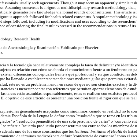
fessionals usually seek agreements. Though it may seem an apparently simple task,
ocess. Assuming consensus is a rigorous multidisciplinary research methodology that
ically generates new knowledge via formal rounds of consultation. This article is i
 rigorous approach followed for health related consensus. A popular methodology is 
d steps followed, including its modifications and uses according to the researchers'
ce of considering the final result expressed in the recommendations in terms of it
dology Research Health
de Anestesiología y Reanimación. Publicado por Elsevier.
s.
iencia y la tecnología hace relativamente compleja la tarea de delimitar y/o identif
 sujetos en relación con cómo se aborda el conocimiento frente a un fenómeno en pa
 existen diferencias conceptuales frente a qué profesional y en qué condiciones deb
 que ha llamado a establecer recomendaciones mediante guías que permitan evitar d
salud, este no es un problema menor, en razón de que no son ciencias exactas y la div
unstancias es menester contar con referentes que permitan aportar elementos de estud
 las tareas están asumidas responsablemente, estas se realicen con estrictos protoco
El objetivo de este artículo es presentar una posición frente al rigor con que se rea
expresiones generalmente aceptadas como sinónimos, cuando en realidad no lo son
ademia Española de la Lengua lo define como "resolución que se toma en los tribun
ados" o "resolución premeditada de una sola persona o de varias" o "convenio ent
o" se refiere a "acuerdo producido por consentimiento entre todos los miembros de u
se además uno de los once constructos que los
National Institutes of Health
de Estad
miento de términos médicos) para definir "conferencia de consenso" como el esc