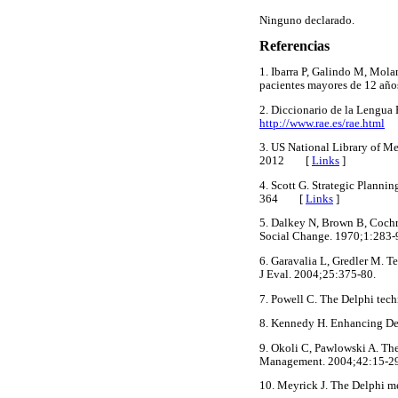
Ninguno declarado.
Referencias
1. Ibarra P, Galindo M, Mola
pacientes mayores de 12 añ
2. Diccionario de la Lengua
http://www.rae.es/rae.html
3. US National Library of Me
2012 [
Links
]
4. Scott G. Strategic Plann
364 [
Links
]
5. Dalkey N, Brown B, Cochra
Social Change. 1970;1:2
6. Garavalia L, Gredler M. 
J Eval. 2004;25:375-80.
7. Powell C. The Delphi te
8. Kennedy H. Enhancing De
9. Okoli C, Pawlowski A. The
Management. 2004;42:15
10. Meyrick J. The Delphi 