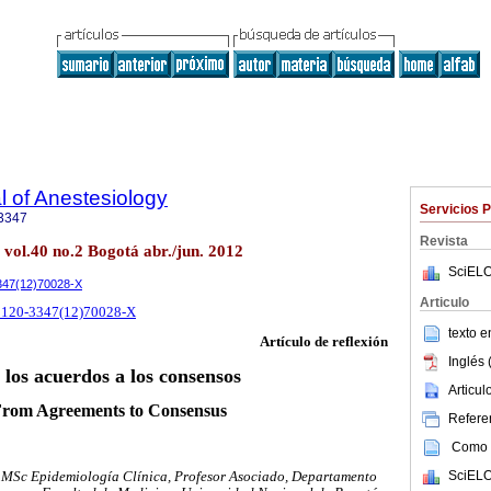
 of Anestesiology
Servicios 
3347
Revista
. vol.40 no.2 Bogotá abr./jun. 2012
SciELO
3347(12)70028-X
Articulo
S0120-3347(12)70028-X
texto 
Artículo de reflexión
Inglés 
 los acuerdos a los consensos
Articu
rom Agreements to Consensus
Referen
Como c
SciELO
, MSc Epidemiología Clínica, Profesor Asociado, Departamento