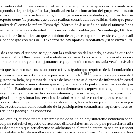
amente se delimite el contexto, el horizonte temporal en el que se espera analizar e
mpromiso de participación. La pluralidad en la conformación del grupo es un asunto 
se trata de reunirse con los áulicos, sino de generar una ampliada y generosa discus
 experto como "la persona que pueda realizar contribuciones válidas, dado que pos
8
ctualizadas", como lo refiere Kennedy
. Motivo de discusión ha sido el número "ideal
sticas como el tema de estudio, los recursos disponibles, etc. Sin embargo, Okoli et
7
razonable. Otros
piensan que el mínimo de expertos requeridos es siete y que la ad
e conoce que con más de 30 expertos no hay aportes importantes y sí se eleva el tra
 de expertos, el proceso se sigue con la explicación del método, en aras de que tod
mación fiable. Obsérvese que el método está diseñado no para convencer al contrari
 permite ir construyendo conjuntamente y generando consensos cada vez de más alta
erir que hacer consensos es un proceso investigador que requiere de la formulación
6,10,12
sensuar se ha convertido en una práctica extendida
, pues la comprensión de 
, por otro lado, hay temas de interés de los que no se dispone de información concl
e salud actuales, como sistemas que son, requieren de la participación activa de qui
ntal los Estados se estructuran no como democracias representativas, sino como pa
n y construyan de acuerdo con sus intereses y necesidades, con lo que la particip
eada para gestionar los servicios de salud. Ahora, si se concibe que estos se confo
expeditos que permitan la toma de decisiones, las cuales no provienen de una jer
ás, se estructuran como resultado de la participación comunitaria: aquí entonces se 
 de unos pocos) a los consensos.
do, esto es, cuando frente a un problema de salud no hay suficiente evidencia conc
 para reducir el espectro de acciones diferenciales, así como para potenciar la alia
ías de atención que actualmente se adelantan en el mundo entero tienen en sus re
 la elaboración de amplias convocatorias para la conformación de los grupos desa