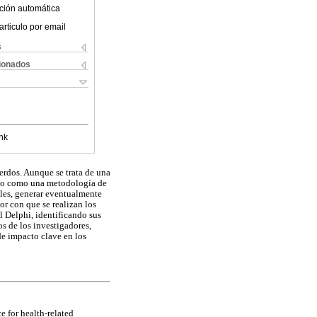
ción automática
articulo por email
s
cionados
nk
uerdos. Aunque se trata de una
nso como una metodología de
ales, generar eventualmente
or con que se realizan los
l Delphi, identificando sus
os de los investigadores,
de impacto clave en los
e for health-related