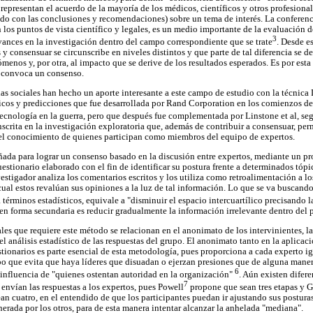
representan el acuerdo de la mayoría de los médicos, científicos y otros profesiona
do con las conclusiones y recomendaciones) sobre un tema de interés. La conferenc
n los puntos de vista científico y legales, es un medio importante de la evaluación
3
avances en la investigación dentro del campo correspondiente que se trate
. Desde e
y consensuar se circunscribe en niveles distintos y que parte de tal diferencia se deb
enos y, por otra, al impacto que se derive de los resultados esperados. Es por esta 
 convoca un consenso.
ias sociales han hecho un aporte interesante a este campo de estudio con la técnic
cos y predicciones que fue desarrollada por Rand Corporation en los comienzos de l
tecnología en la guerra, pero que después fue complementada por Linstone et al, seg
crita en la investigación exploratoria que, además de contribuir a consensuar, perm
el conocimiento de quienes participan como miembros del equipo de expertos.
ada para lograr un consenso basado en la discusión entre expertos, mediante un proc
estionario elaborado con el fin de identificar su postura frente a determinados tóp
vestigador analiza los comentarios escritos y los utiliza como retroalimentación a lo
cual estos revalúan sus opiniones a la luz de tal información. Lo que se va buscando
 términos estadísticos, equivale a "disminuir el espacio intercuartílico precisando 
 en forma secundaria es reducir gradualmente la información irrelevante dentro del 
les que requiere este método se relacionan en el anonimato de los intervinientes, la
el análisis estadístico de las respuestas del grupo. El anonimato tanto en la aplicac
stionarios es parte esencial de esta metodología, pues proporciona a cada experto i
mpo que evita que haya líderes que disuadan o ejerzan presiones que de alguna maner
6
a influencia de "quienes ostentan autoridad en la organización"
. Aún existen difer
7
 envían las respuestas a los expertos, pues Powell
propone que sean tres etapas y G
an cuatro, en el entendido de que los participantes puedan ir ajustando sus posturas
nerada por los otros, para de esta manera intentar alcanzar la anhelada "mediana".