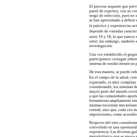
El proceso requiere que previ
panel de expertos, con su co
sesgo de selección, pues no 
se han aproximado a definir
la práctica y experiencias a
depende de variadas caracterí
entre 10 y 18, lo que parece 
error; sin embargo, también s
investigación.
Una vez establecido el grupo
participantes consigan infor
sistema de rondas iterativas
De esta manera, se puede inf
En el campo de la salud, con
expresado, es muy compleja y
considerando, los sistemas d
mayor parte del mundo occide
a que las comunidades aporte
herramienta ampliamente empl
mismas necesitan mecanismos 
central, sino que, cada vez m
imposiciones, como acuerdos
Respecto del otro consideran
convertido en una oportunidad
experiencia. Las diversas gu
metodológico que se apoya en