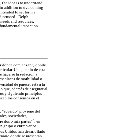
 the idea is to understand
, in addition to overcoming
ntended to set forth a
discussed - Delphi -
 needs and resources,
s fundamental impact on
icar dónde comienzan y dónde
rticular. Un ejemplo de esta
e hacerse la sedación a
esenlaces de morbilidad o
ersidad de parecer está a la
io que, además de asegurar al
los y siguiendo principios
lizan los consensos en el
: "acuerdo" proviene del
ales, sociedades,
2
re dos o más partes"
; en
n grupo o entre varios
os Unidos han desarrollado
enario donde se presentan