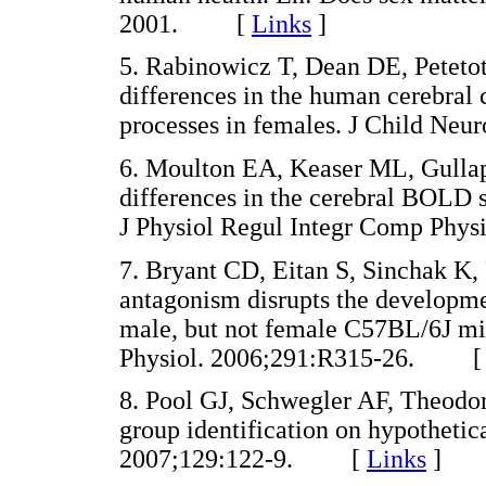
2001. [
Links
]
5. Rabinowicz T, Dean DE, Petet
differences in the human cerebral
processes in females. J Child N
6. Moulton EA, Keaser ML, Gullap
differences in the cerebral BOLD s
J Physiol Regul Integr Comp Ph
7. Bryant CD, Eitan S, Sinchak 
antagonism disrupts the developme
male, but not female C57BL/6J mi
Physiol. 2006;291:R315-26. 
8. Pool GJ, Schwegler AF, Theodo
group identification on hypothetic
2007;129:122-9. [
Links
]