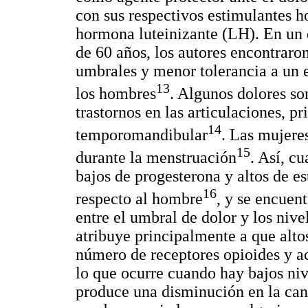
con sus respectivos estimulantes 
hormona luteinizante (LH). En un 
de 60 años, los autores encontraro
umbrales y menor tolerancia a un e
13
los hombres
. Algunos dolores s
trastornos en las articulaciones, p
14
temporomandibular
. Las mujere
15
durante la menstruación
. Así, c
bajos de progesterona y altos de e
16
respecto al hombre
, y se encuen
entre el umbral de dolor y los nivel
atribuye principalmente a que alto
número de receptores opioides y ac
lo que ocurre cuando hay bajos niv
produce una disminución en la cant