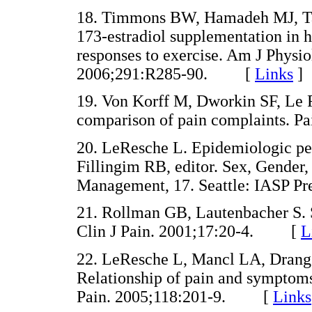
18. Timmons BW, Hamadeh MJ, Tar
173-estradiol supplementation in 
responses to exercise. Am J Physi
2006;291:R285-90. [
Links
]
19. Von Korff M, Dworkin SF, Le 
comparison of pain complaints.
20. LeResche L. Epidemiologic per
Fillingim RB, editor. Sex, Gender,
Management, 17. Seattle: IASP 
21. Rollman GB, Lautenbacher S. S
Clin J Pain. 2001;17:20-4. [
L
22. LeResche L, Mancl LA, Drang
Relationship of pain and symptoms
Pain. 2005;118:201-9. [
Links