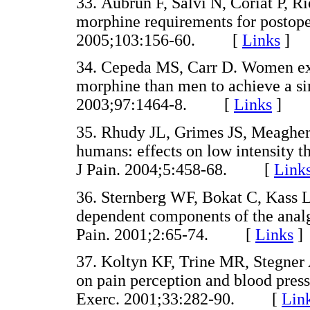
33. Aubrun F, Salvi N, Coriat P, Ri
morphine requirements for postoper
2005;103:156-60. [
Links
]
34. Cepeda MS, Carr D. Women ex
morphine than men to achieve a si
2003;97:1464-8. [
Links
]
35. Rhudy JL, Grimes JS, Meagher
humans: effects on low intensity t
J Pain. 2004;5:458-68. [
Link
36. Sternberg WF, Bokat C, Kass 
dependent components of the analg
Pain. 2001;2:65-74. [
Links
]
37. Koltyn KF, Trine MR, Stegner 
on pain perception and blood pre
Exerc. 2001;33:282-90. [
Lin