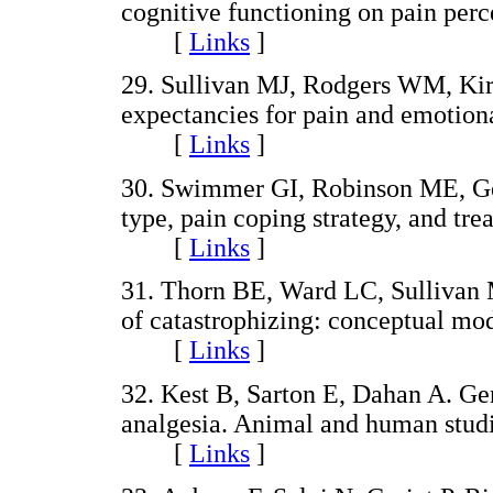
cognitive functioning on pain per
[
Links
]
29. Sullivan MJ, Rodgers WM, Kirs
expectancies for pain and emotiona
[
Links
]
30. Swimmer GI, Robinson ME, Ge
type, pain coping strategy, and tr
[
Links
]
31. Thorn BE, Ward LC, Sullivan
of catastrophizing: conceptual mod
[
Links
]
32. Kest B, Sarton E, Dahan A. Ge
analgesia. Animal and human studi
[
Links
]