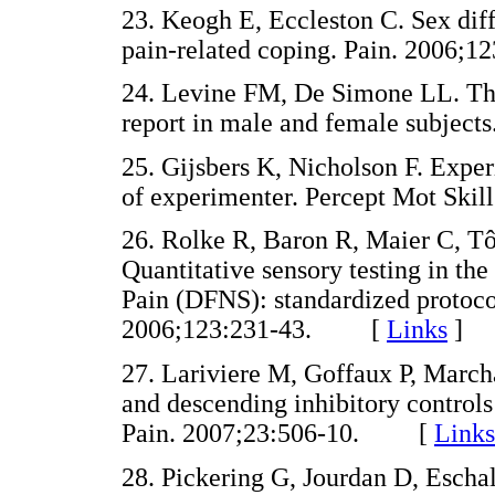
23. Keogh E, Eccleston C. Sex diff
pain-related coping. Pain. 200
24. Levine FM, De Simone LL. The
report in male and female subje
25. Gijsbers K, Nicholson F. Exper
of experimenter. Percept Mot Sk
26. Rolke R, Baron R, Maier C, Tô
Quantitative sensory testing in t
Pain (DFNS): standardized protocol
2006;123:231-43. [
Links
]
27. Lariviere M, Goffaux P, March
and descending inhibitory controls 
Pain. 2007;23:506-10. [
Links
28. Pickering G, Jourdan D, Escha