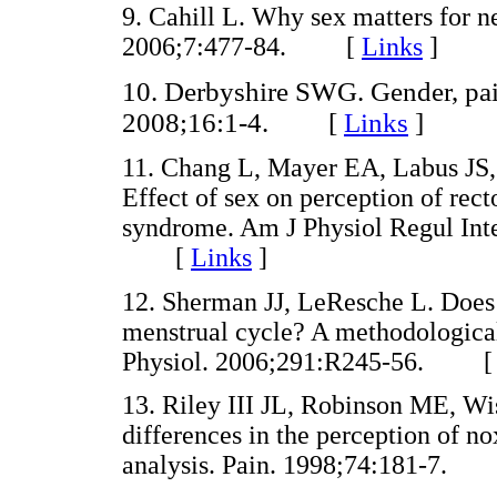
9. Cahill L. Why sex matters for 
2006;7:477-84. [
Links
]
10. Derbyshire SWG. Gender, pain
2008;16:1-4. [
Links
]
11. Chang L, Mayer EA, Labus JS, 
Effect of sex on perception of rect
syndrome. Am J Physiol Regul Int
[
Links
]
12. Sherman JJ, LeResche L. Does 
menstrual cycle? A methodologica
Physiol. 2006;291:R245-56. 
13. Riley III JL, Robinson ME, W
differences in the perception of n
analysis. Pain. 1998;74:181-7