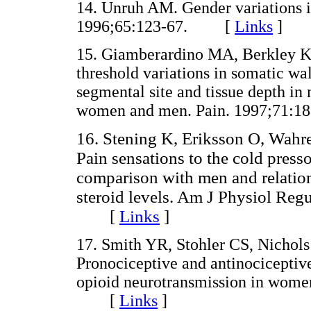
14. Unruh AM. Gender variations in
1996;65:123-67. [
Links
]
15. Giamberardino MA, Berkley KJ,
threshold variations in somatic wal
segmental site and tissue depth 
women and men. Pain. 1997;71
16. Stening K, Eriksson O, Wah
Pain sensations to the cold press
comparison with men and relatio
steroid levels. Am J Physiol Reg
[
Links
]
17. Smith YR, Stohler CS, Nichol
Pronociceptive and antinociceptive
opioid neurotransmission in women
[
Links
]