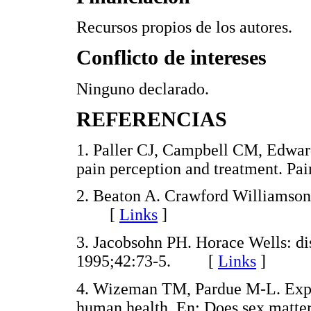
Recursos propios de los autores.
Conflicto de intereses
Ninguno declarado.
REFERENCIAS
1. Paller CJ, Campbell CM, Edwar
pain perception and treatment.
2. Beaton A. Crawford Williamson
[
Links
]
3. Jacobsohn PH. Horace Wells: dis
1995;42:73-5. [
Links
]
4. Wizeman TM, Pardue M-L. Explor
human health. En: Does sex matte