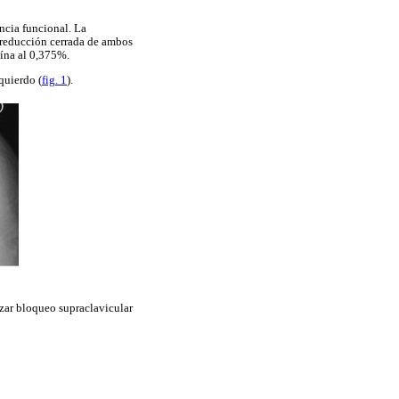
ncia funcional. La
 reducción cerrada de ambos
aína al 0,375%.
quierdo (
fig. 1
).
izar bloqueo supraclavicular