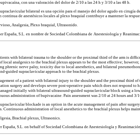
upivacaína, con una valoración del dolor de 2/10 a las 24 h y 3/10 a las 48 h.
praclavicular bilateral es una opción para el manejo del dolor agudo en cirugía d
 continua de anestésicos locales al plexo braquial contribuye a mantener la respue
vioso, Analgesia, Plexo braquial, Ultrasonido.
ier España, S.L. en nombre de Sociedad Colombiana de
Anestesiología y Reanimac
nts with bilateral trauma to the shoulder or the proximal third of the arm is diffi
f local analgesics to the brachial plexus appears to be the most effective; however, 
ing phrenic nerve palsy, toxicity due to local anesthetics, and bilateral pneumothor
nd-guided supraclavicular approach to the brachial plexus.
gement of a patient with bilateral injury to the shoulder and the proximal third of 
ixation surgery and develops severe post-operative pain which does not respond to h
anaged initially with bilateral ultrasound-guided supraclavicular block using a lo
nuous administration of bupivacaine. Pain assessment was 2/10 at 24 hours and 3/1
supraclavicular blockade is an option in the acute management of pain after surgery
s. Continuous administration of local anesthetics to the brachial plexus helps main
lgesia, Brachial plexus, Ultrasonics.
r España, S.L. on behalf of Sociedad Colombiana de Anestesiología y Reanimación