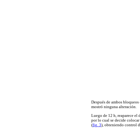
Después de ambos bloqueos el
mostró ninguna alteración.
Luego de 12 h, reaparece el 
por lo cual se decide coloca
(
fig. 3
), obteniendo control d