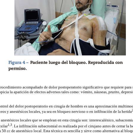
rocedimiento acompañado de dolor postoperatorio significativo que requiere para s
opicia la aparición de efectos adversos tales como: vómito, náuseas, prurito, depresi
control del dolor postoperatorio en cirugía de hombro es una aproximación multimoda
os y anestésicos locales, ya sea en bloqueo nervioso o en infiltración de la herida
anestésicos locales que se emplean en esta cirugía son: interescalénico, subacromial
1,3
xilar
. La infiltración subacromial es realizada por el cirujano antes de cerrar la 
50 cc de anestésico local. Esta técnica es sencilla y sirve como alternativa al blo