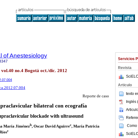
 of Anestesiology
Servicios 
3347
Revista
 vol.40 no.4 Bogotá oct./dic. 2012
SciELO
12.07.004
Articulo
rca.2012.07.004
texto 
Reporte de caso
Inglés 
praclavicular bilateral con ecografía
Articu
supraclavicular blockade with ultrasound
Referen
b
c
Como c
na María Jiménez
, Oscar David Aguirre
, María Patricia
c
Ríos
SciELO