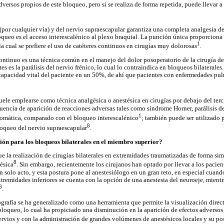
dversos propios de este bloqueo, pero si se realiza de forma repetida, puede llevar a
 (por cualquier vía) y del nervio supraescapular garantiza una completa analgesia 
oqueo es el acceso interescalénico al plexo braquial. La punción única proporcion
1
la cual se prefiere el uso de catéteres continuos en cirugías muy dolorosas
.
ontinuo es una técnica común en el manejo del dolor posoperatorio de la cirugía d
es es la parálisis del nervio frénico, lo cual lo contraindica en bloqueos bilaterale
capacidad vital del paciente en un 50%, de ahí que pacientes con enfermedades pu
uele emplearse como técnica analgésica o anestésica en cirugías por debajo del ter
uencia de aparición de reacciones adversas tales como síndrome Horner, parálisis de
1
ntomática, comparado con el bloqueo interescalénico
; también puede ser utilizado 
8
oqueo del nervio supraescapular
.
ón para los bloqueos bilaterales en el miembro superior?
e la realización de cirugías bilaterales en extremidades traumatizadas de forma si
8
tésica
. Sin embargo, recientemente los cirujanos han optado por llevar a los pacien
n solo acto, y esta postura pone al anestesiólogo en un gran reto, en especial cuan
extremidades inferiores se cuenta con la opción de una anestesia del neuroeje, mient
8
.
ografía se ha generalizado como una herramienta que permite la visualización direct
bloqueo, lo cual ha propiciado una disminución en la aparición de efectos adversos
nervios y con la administración de grandes volúmenes de anestésicos locales y su po