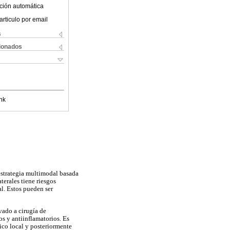
ción automática
articulo por email
s
cionados
nk
 estrategia multimodal basada
terales tiene riesgos
al. Estos pueden ser
vado a cirugía de
os y antiinflamatorios. Es
ico local y posteriormente