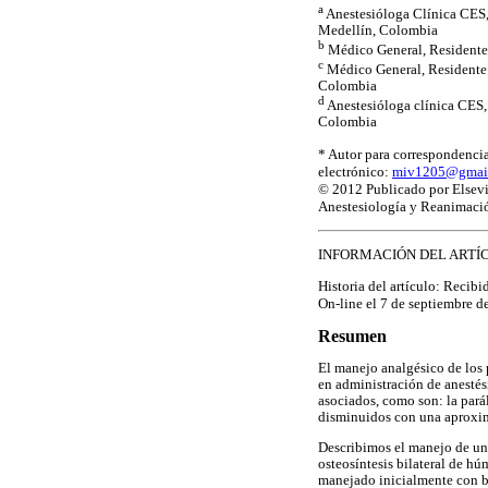
a
Anestesióloga Clínica CES,
Medellín, Colombia
b
Médico General, Residente
c
Médico General, Residente 
Colombia
d
Anestesióloga clínica CES,
Colombia
* Autor para correspondenci
electrónico:
miv1205@gmai
© 2012 Publicado por Elsev
Anestesiología y Reanimaci
INFORMACIÓN DEL ARTÍ
Historia del artículo: Recib
On-line el 7 de septiembre d
Resumen
El manejo analgésico de los 
en administración de anestési
asociados, como son: la parál
disminuidos con una aproxima
Describimos el manejo de un 
osteosíntesis bilateral de hú
manejado inicialmente con bl