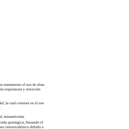
u tratamiento el uso de altas
ón respiratoria y retención
l, la cual consiste en el uso
2
.
, intraarticular,
herida quirúrgica, llenando el
queo interescalénico debido a