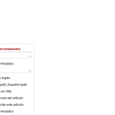
Personalizados
 Analytics
en
Inglés
(pdf)
| Español (pdf)
lo en XML
cias del artículo
itar este artículo
 Analytics