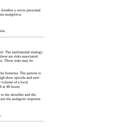
e hombro y tercio proximal
sta analgésica.
ión.
cult. The multimodal strategy
there are risks associated
ax. These risks may be
the humerus. The patient is
igh-dose opioids and anti-
w volume of a local
0 at 48 hours.
 to the shoulder and the
tain the analgesic response.
.