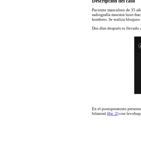
Descripción del caso
Paciente masculino de 35 añ
radiografía muestra luxo-fra
hombros. Se realiza bloqueo 
Dos días después es llevado 
En el postoperatorio presenta
bilateral (
fig. 2
) con levobupi