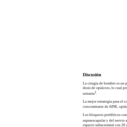
Discusión
La cirugía de hombro es un p
dosis de opiáceos, lo cual pr
1
urinaria
.
La mejor estrategia para el 
concomitante de AINE, opiáce
Los bloqueos periféricos con 
supraescapular y del nervio a
espacio subacromial con 20 a 