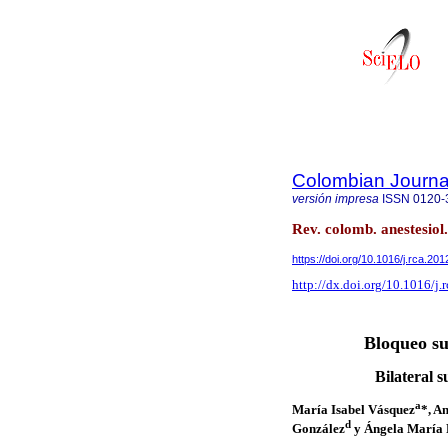
Colombian Journal
versión impresa
ISSN
0120-
Rev. colomb. anestesiol.
https://doi.org/10.1016/j.rca.20
http://dx.doi.org/10.1016/j.
Bloqueo su
Bilateral 
a
María Isabel Vásquez
*, A
d
González
y Ángela María 