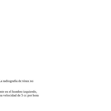
a radiografía de tórax no
ente en el hombro izquierdo,
na velocidad de 5 cc por hora