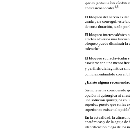
que no presenta los efectos a
4,5
anestésicos locales
.
El bloqueo del nervio axilar
usada para conseguir este bl
de corta duración, razón por 
El bloqueo interescalénico c
efectos adversos más frecuent
bloqueo puede disminuir la 
1
tolerarlo
.
El bloqueo supraclavicular s
asociarse con una menor frec
y parálisis diafragmática si
complementándolo con el bl
¿Existe alguna recomendaci
Siempre se ha considerado qu
opción ni quirúrgica ni anes
una solución quirúrgica en u
superior, puesto que en las 
superior no existe tal opción
En la actualidad, la ultrason
anatómicas y de la aguja de 
identificación ciega de los 