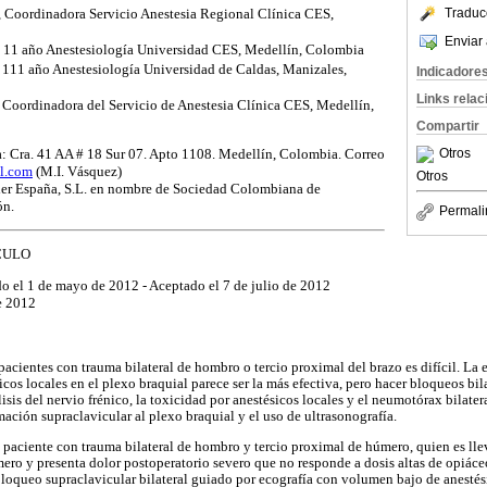
Traduc
 Coordinadora Servicio Anestesia Regional Clínica CES,
Enviar 
 11 año Anestesiología Universidad CES, Medellín, Colombia
111 año Anestesiología Universidad de Caldas, Manizales,
Indicadore
Links rela
 Coordinadora del Servicio de Anestesia Clínica CES, Medellín,
Compartir
a: Cra. 41 AA # 18 Sur 07. Apto 1108. Medellín, Colombia. Correo
Otros
l.com
(M.I. Vásquez)
Otros
ier España, S.L. en nombre de Sociedad Colombiana de
ón.
Permali
CULO
ido el 1 de mayo de 2012 - Aceptado el 7 de julio de 2012
e 2012
pacientes con trauma bilateral de hombro o tercio proximal del brazo es difícil. La
cos locales en el plexo braquial parece ser la más efectiva, pero hacer bloqueos bila
isis del nervio frénico, la toxicidad por anestésicos locales y el neumotórax bilater
ción supraclavicular al plexo braquial y el uso de ultrasonografía.
paciente con trauma bilateral de hombro y tercio proximal de húmero, quien es lle
mero y presenta dolor postoperatorio severo que no responde a dosis altas de opiáce
oqueo supraclavicular bilateral guiado por ecografía con volumen bajo de anestés