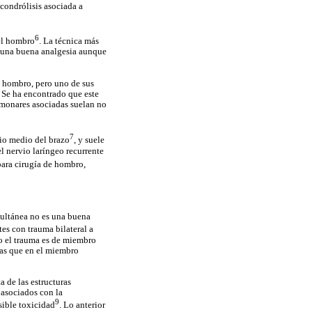
 condrólisis asociada a
6
del hombro
. La técnica más
a una buena analgesia aunque
e hombro, pero uno de sus
s. Se ha encontrado que este
lmonares asociadas suelan no
7
cio medio del brazo
, y suele
l nervio laríngeo recurrente
para cirugía de hombro,
multánea no es una buena
tes con trauma bilateral a
do el trauma es de miembro
ras que en el miembro
a de las estructuras
 asociados con la
9
sible toxicidad
. Lo anterior