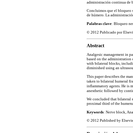
administración continua de b
Concluimos que el bloqueo su
de húmero. La administración
Palabras clave
: Bloqueo ner
© 2012 Publicado por Elsev
A
bstract
Analgesic management in patie
based on the administration o
with bilateral blocks, includ
diminished using an ultrasou
This paper describes the mana
taken to bilateral humeral f
inflammatory agents. He is m
anesthetic followed by conti
We concluded that bilateral 
proximal third of the humeru
Keywords
: Nerve block, Ana
© 2012 Published by Elsevie