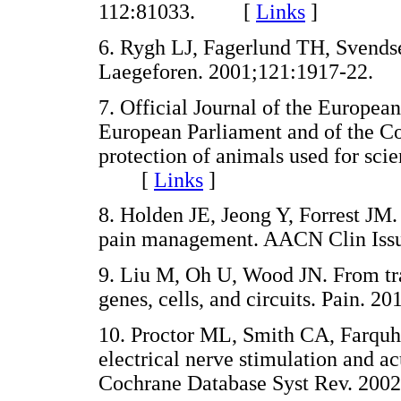
112:81033. [
Links
]
6. Rygh LJ, Fagerlund TH, Svendse
Laegeforen. 2001;121:1917-2
7. Official Journal of the Europea
European Parliament and of the C
protection of animals used for sci
[
Links
]
8. Holden JE, Jeong Y, Forrest JM
pain management. AACN Clin Is
9. Liu M, Oh U, Wood JN. From tra
genes, cells, and circuits. Pain
10. Proctor ML, Smith CA, Farqu
electrical nerve stimulation and 
Cochrane Database Syst Rev. 