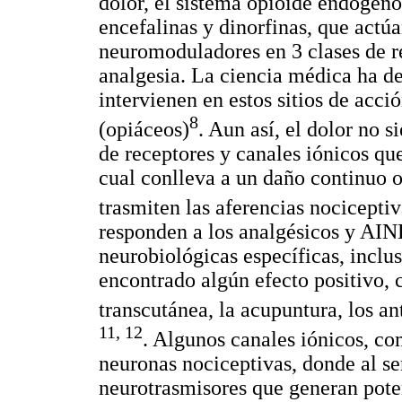
dolor, el sistema opioide endógen
encefalinas y dinorfinas, que act
neuromoduladores en 3 clases de r
analgesia. La ciencia médica ha de
intervienen en estos sitios de acci
8
(opiáceos)
. Aun así, el dolor no 
de receptores y canales iónicos que
cual conlleva a un daño continuo o 
trasmiten las aferencias nociceptiv
responden a los analgésicos y AINE
neurobiológicas específicas, inclus
encontrado algún efecto positivo, 
transcutánea, la acupuntura, los an
11
, 12
. Algunos canales iónicos, c
neuronas nociceptivas, donde al se
neurotrasmisores que generan poten