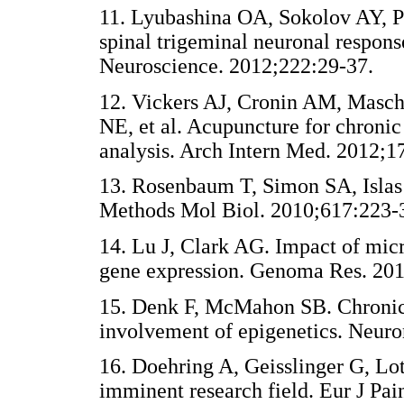
11. Lyubashina OA, Sokolov AY, Pa
spinal trigeminal neuronal responses
Neuroscience. 2012;222:29-37
12. Vickers AJ, Cronin AM, Masc
NE, et al. Acupuncture for chronic
analysis. Arch Intern Med. 201
13. Rosenbaum T, Simon SA, Islas 
Methods Mol Biol. 2010;617:2
14. Lu J, Clark AG. Impact of mic
gene expression. Genoma Res. 
15. Denk F, McMahon SB. Chronic 
involvement of epigenetics. Ne
16. Doehring A, Geisslinger G, Lot
imminent research field. Eur J 