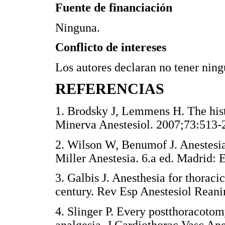
Fuente de financiación
Ninguna.
Conflicto de intereses
Los autores declaran no tener ningú
REFERENCIAS
1. Brodsky J, Lemmens H. The histo
Minerva Anestesiol. 2007;73:5
2. Wilson W, Benumof J. Anestesia 
Miller Anestesia. 6.a ed. Madrid
3. Galbis J. Anesthesia for thoracic
century. Rev Esp Anestesiol Re
4. Slinger P. Every postthoracotom
analgesia. J Cardiothorac Vasc 