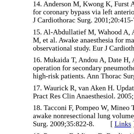
14. Anderson M, Kwong K, Furst A,
for coronary bypass via left anteri
J Cardiothorac Surg. 2001;20:
15. Al-Abdullatief M, Wahood A, 
M, et al. Awake anaesthesia for ma
observational study. Eur J Card
16. Mukaida T, Andou A, Date H,
operation for secondary pneumotho
high-risk patients. Ann Thorac 
17. Waurick R, van Aken H. Update
Pract Res Clin Anaesthesiol. 2
18. Tacconi F, Pompeo W, Mineo T. 
awake nonresectional lung volume 
Surg. 2009;35:822-8. [
Links