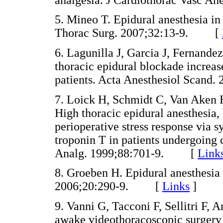
5. Mineo T. Epidural anesthesia in
Thorac Surg. 2007;32:13-9. [
6. Lagunilla J, Garcia J, Fernande
thoracic epidural blockade increa
patients. Acta Anesthesiol Scan
7. Loick H, Schmidt C, Van Aken H
High thoracic epidural anesthesia, 
perioperative stress response via 
troponin T in patients undergoing 
Analg. 1999;88:701-9. [
Link
8. Groeben H. Epidural anesthesia
2006;20:290-9. [
Links
]
9. Vanni G, Tacconi F, Sellitri F,
awake videothoracoscopic surgery