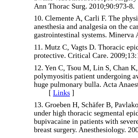
Ann Thorac Surg. 2010;90:973
10. Clemente A, Carli F. The physio
anesthesia and analgesia on the ca
gastrointestinal systems. Miner
11. Mutz C, Vagts D. Thoracic epidu
protective. Critical Care. 2009
12. Yen C, Tsou M, Lin S, Chan K, 
polymyositis patient undergoing 
huge pulmonary bulla. Acta Anaes
[
Links
]
13. Groeben H, Schäfer B, Pavlako
under high thoracic segmental epid
bupivacaine in patients with seve
breast surgery. Anesthesiology.