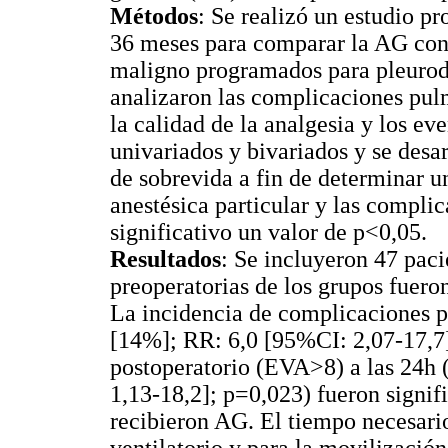
Métodos
: Se realizó un estudio p
36 meses para comparar la AG con
maligno programados para pleurode
analizaron las complicaciones pulm
la calidad de la analgesia y los eve
univariados y bivariados y se desa
de sobrevida a fin de determinar u
anestésica particular y las compli
significativo un valor de p<0,05.
Resultados
: Se incluyeron 47 pacie
preoperatorias de los grupos fue
La incidencia de complicaciones
[14%]; RR: 6,0 [95%CI: 2,07-17,7]
postoperatorio (EVA>8) a las 24
1,13-18,2]; p=0,023) fueron signi
recibieron AG. El tiempo necesario
ventilatorio y para la movilizació