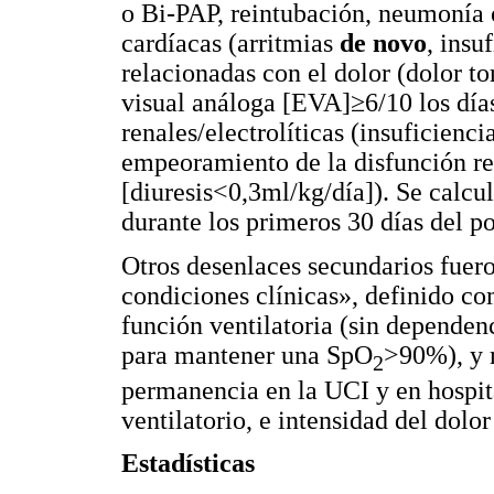
o Bi-PAP, reintubación, neumonía 
cardíacas (arritmias
de novo
, insu
relacionadas con el dolor (dolor to
visual análoga [EVA]≥6/10 los días 
renales/electrolíticas (insuficienc
empeoramiento de la disfunción rena
[diuresis<0,3ml/kg/día]). Se calcu
durante los primeros 30 días del po
Otros desenlaces secundarios fuer
condiciones clínicas», definido c
función ventilatoria (sin dependen
para mantener una SpO
>90%), y 
2
permanencia en la UCI y en hospita
ventilatorio, e intensidad del dolor
Estadísticas