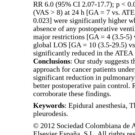
RR 6.0 (95% CI 2.07-17.7); p < 0.0
(VAS > 8) at 24 h [GA = 7 vs. ATE
0.023] were significantly higher w
absence of any postoperative venti
major restrictions [GA = 4 (3.5-5)
global LOS [GA = 10 (3.5-29.5) vs
significantly reduced in the ATEA
Conclusions
: Our study suggests t
approach for cancer patients under
significant reduction in pulmonary 
better postoperative pain control.
corroborate these findings.
Keywords
: Epidural anesthesia, 
pleurodesis.
© 2012 Sociedad Colombiana de An
Elsevier España, S.L. All rights re