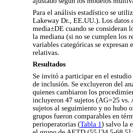
ajustado según los modelos multiv
Para el análisis estadístico se ut
Lakeway Dr., EE.UU.). Los datos c
media±DE cuando se consideran los
la mediana (si no se cumplen los re
variables categóricas se expresan 
relativas.
Resultados
Se invitó a participar en el estudi
de inclusión. Se excluyeron del aná
quienes cambiaron los procedimient
incluyeron 47 sujetos (AG=25 vs.
sujetos al seguimiento y no hubo o
grupos fueron comparables en térm
perioperatorias (
Tabla 1
) salvo la
el grupo de AETD (55 [34,5-68,5]