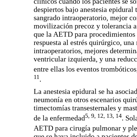
clínicos cuando los pacientes se s
despiertos bajo anestesia epidural
sangrado intraoperatorio, mejor con
movilización precoz y tolerancia a 
que la AETD para procedimientos 
respuesta al estrés quirúrgico, un
intraoperatorios, mejores determin
ventricular izquierda, y una reduc
entre ellas los eventos trombótico
11
.
La anestesia epidural se ha asocia
neumonía en otros escenarios quir
timectomías transesternales y mast
5
,
9
,
12
,
13
,
14
de la enfermedad
. Sol
AETD para cirugía pulmonar y ple
que se haya incluido a pacientes 