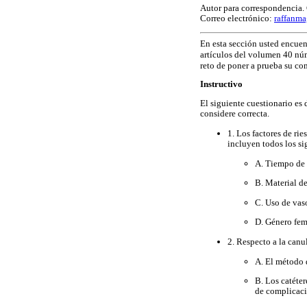
Autor para correspondencia. 
Correo electrónico:
raffanm
En esta sección usted encuent
artículos del volumen 40 nú
reto de poner a prueba su co
Instructivo
El siguiente cuestionario es
considere correcta.
1. Los factores de rie
incluyen todos los si
A. Tiempo de 
B. Material de
C. Uso de vas
D. Género fe
2. Respecto a la canul
A. El método d
B. Los catéter
de complicaci