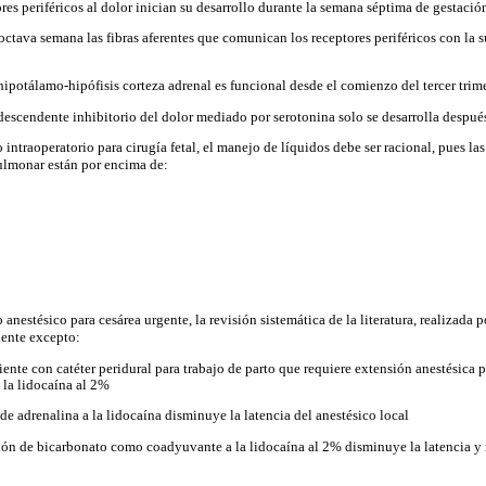
res periféricos al dolor inician su desarrollo durante la semana séptima de gestació
octava semana las fibras aferentes que comunican los receptores periféricos con la s
hipotálamo-hipófisis corteza adrenal es funcional desde el comienzo del tercer trim
 descendente inhibitorio del dolor mediado por serotonina solo se desarrolla despué
 intraoperatorio para cirugía fetal, el manejo de líquidos debe ser racional, pues la
ulmonar están por encima de:
 anestésico para cesárea urgente, la revisión sistemática de la literatura, realizada
iente excepto:
ente con catéter peridural para trabajo de parto que requiere extensión anestésica 
 la lidocaína al 2%
de adrenalina a la lidocaína disminuye la latencia del anestésico local
ción de bicarbonato como coadyuvante a la lidocaína al 2% disminuye la latencia y 