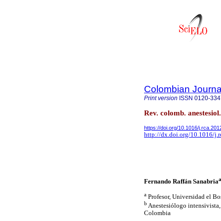
Colombian Journal
Print version
ISSN
0120-334
Rev. colomb. anestesiol
https://doi.org/10.1016/j.rca.20
http://dx.doi.org/10.1016/j.
a
Fernando Raffán Sanabria
a
Profesor, Universidad el B
b
Anestesiólogo intensivista
Colombia