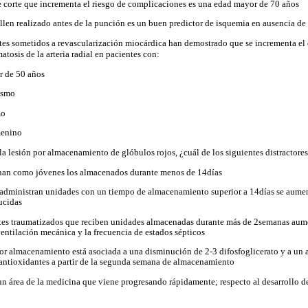
e corte que incrementa el riesgo de complicaciones es una edad mayor de 70 años
Allen realizado antes de la punción es un buen predictor de isquemia en ausencia d
tes sometidos a revascularización miocárdica han demostrado que se incrementa el d
atosis de la arteria radial en pacientes con:
r de 50 años
ismo
mo
menino
la lesión por almacenamiento de glóbulos rojos, ¿cuál de los siguientes distractores
nan como jóvenes los almacenados durante menos de 14días
administran unidades con un tiempo de almacenamiento superior a 14días se aument
ucidas
tes traumatizados que reciben unidades almacenadas durante más de 2semanas aume
entilación mecánica y la frecuencia de estados sépticos
por almacenamiento está asociada a una disminución de 2-3 difosfoglicerato y a un 
 antioxidantes a partir de la segunda semana de almacenamiento
 un área de la medicina que viene progresando rápidamente; respecto al desarrollo de 