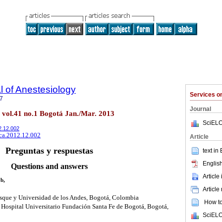
 of Anestesiology
Services 
7
Journal
. vol.41 no.1 Bogotá Jan./Mar. 2013
SciELO
12.12.002
rca.2012.12.002
Article
Preguntas y respuestas
text in
English
Questions and answers
Article
b,
Article
osque y Universidad de los Andes, Bogotá, Colombia
How to 
, Hospital Universitario Fundación Santa Fe de Bogotá, Bogotá,
SciELO