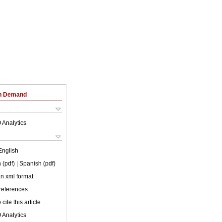
on Demand
 Analytics
English
 (pdf)
| Spanish (pdf)
 in xml format
 references
cite this article
 Analytics