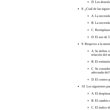
D. Los desenla
8. ¿Cuál de las sigui
A. La necesid
B. La necesid
C. Reemplazar
D. El uso de 
9. Respecto a la moni
A. Se define c
relación del 
B. El estímul
C. Se consider
adecuada del
D. El conteo 
10. Los siguientes pa
A. El desplaz
B. El cambio e
C. El índice d