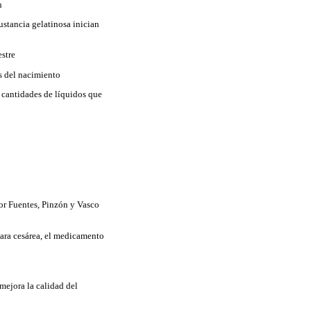
n
ustancia gelatinosa inician
estre
s del nacimiento
s cantidades de líquidos que
 por Fuentes, Pinzón y Vasco
para cesárea, el medicamento
mejora la calidad del