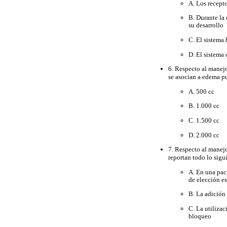
A. Los recepto
B. Durante la 
su desarrollo
C. El sistema 
D. El sistema
6. Respecto al manejo
se asocian a edema p
A. 500 cc
B. 1.000 cc
C. 1.500 cc
D. 2.000 cc
7. Respecto al manejo
reportan todo lo sigu
A. En una paci
de elección es
B. La adición 
C. La utiliza
bloqueo