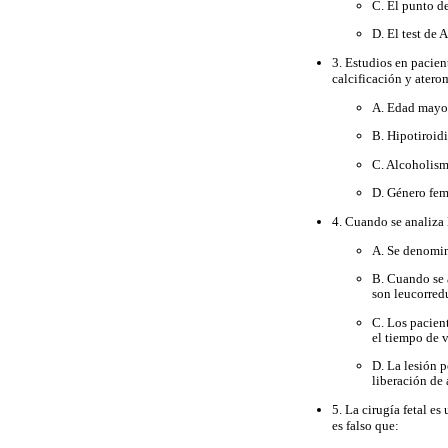
C. El punto d
D. El test de 
3. Estudios en pacien
calcificación y aterom
A. Edad mayo
B. Hipotiroid
C. Alcoholis
D. Género fe
4. Cuando se analiza 
A. Se denomi
B. Cuando se 
son leucorred
C. Los pacien
el tiempo de v
D. La lesión 
liberación de
5. La cirugía fetal es
es falso que: