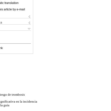
ic translation
is article by e-mail
ks
nk
riesgo de trombosis
gnificativa en la incidencia
la guía