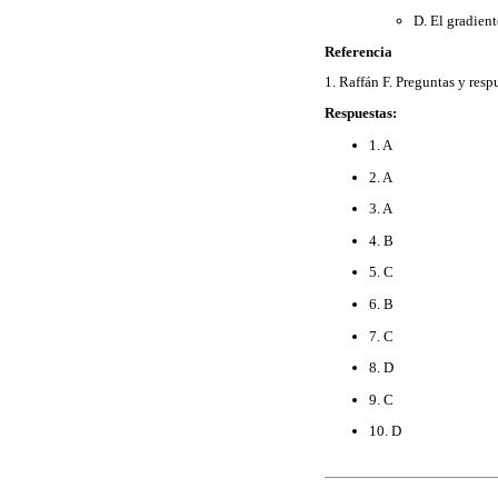
D. El gradient
Referencia
1. Raffán F. Preguntas y re
Respuestas:
1. A
2. A
3. A
4. B
5. C
6. B
7. C
8. D
9. C
10. D