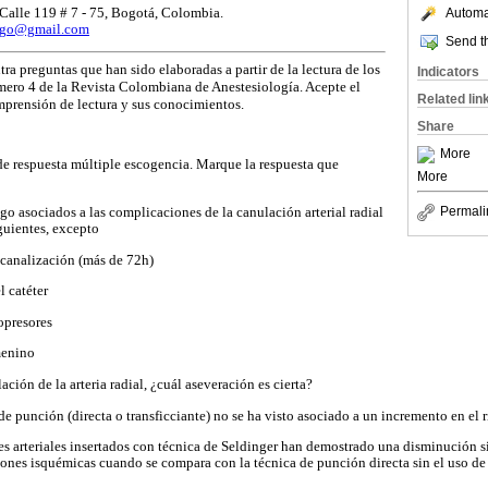
Calle 119 # 7 - 75, Bogotá, Colombia.
Automat
ago@gmail.com
Send th
ra preguntas que han sido elaboradas a partir de la lectura de los
Indicators
mero 4 de la Revista Colombiana de Anestesiología. Acepte el
Related lin
mprensión de lectura y sus conocimientos.
Share
More
 de respuesta múltiple escogencia. Marque la respuesta que
More
Permali
sgo asociados a las complicaciones de la canulación arterial radial
guientes, excepto
canalización (más de 72h)
l catéter
opresores
menino
ación de la arteria radial, ¿cuál aseveración es cierta?
e punción (directa o transficciante) no se ha visto asociado a un incremento en el 
es arteriales insertados con técnica de Seldinger han demostrado una disminución si
ones isquémicas cuando se compara con la técnica de punción directa sin el uso de 