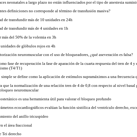
ces neonatales a largo plazo no están influenciados por el tipo de anestesia sumini
entes definiciones no corresponde al término de transfusión masiva?
ad de transfundir más de 10 unidades en 24h
ad de transfundir más de 4 unidades en 1h
 más del 50% de la volemia en 3h
5 unidades de glóbulos rojos en 4h
torización neuromuscular con el uso de bloqueadores, ¿qué aseveración es falsa?
omo fase de recuperación la fase de aparación de la cuarta respuesta del tren de 4 y 
mismo (T4/T1)
o simple se define como la aplicación de estímulos supramáximos a una frecuencia q
a que la normalización de una relación tren de 4 de 0,8 con respecto al nivel basal
 bloqueo neuromuscular
postetánico es una herramienta útil para valorar el bloqueo profundo
rámetros ecocardiográficos evalúan la función sistólica del ventrículo derecho, exc
amiento del anillo tricuspideo
n el área fraccional
e Tei derecho