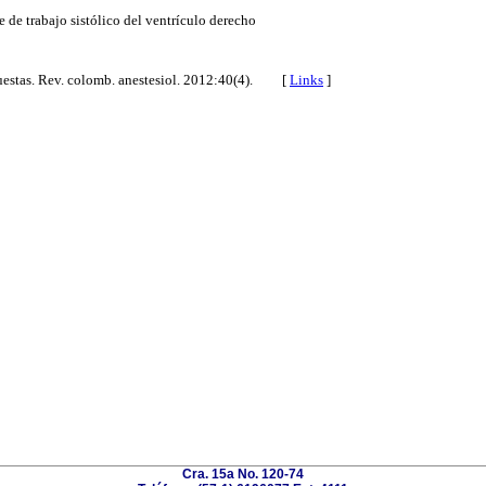
e de trabajo sistólico del ventrículo derecho
spuestas. Rev. colomb. anestesiol. 2012:40(4). [
Links
]
Cra. 15a No. 120-74