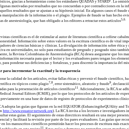
nósticos, gracias a herramientas como los estándares QUADAS y STARD
. La omisió
lgunas motivadas por resultados que no concuerdan o por contradicciones en la inf
aquellos resultados que se ajustan a su hipótesis inicial. En algunos casos el fraude c
a manipulación de la información o el plagio. Ejemplos de fraude se han hecho evi
5,6.
as de anestesiología, que han obligado a los editores a retractar estos artículos
vistas científicas es el de estimular al autor de literatura científica a ceñirse cabalm
honestidad. Información sobre estos valores en la escritura científica es de vital im
gadores de ciencias básicas y clínicas. La divulgación de información sobre ética y
rativa en universidades, no solo para estudiantes de pregrado y posgrado sino tambié
ente, la Revista Colombiana de Anestesiología (RCA) desea asegurarse que los man
información necesaria para que el lector y los evaluadores pares tengan los element
o, para ponderar sus deficiencias y fortalezas, y para discernir la importancia del mi
r para incrementar la exactitud y la trasparencia
ar la calidad de los artículos, evitar fallas éticas y prevenir el fraude científico, 
7,8
9
ientífica en tópicos como plagio
, error sistemático, aleatorio y fraude
, declaraci
11
adas para la presentación de artículos científicos
. Adicionalmente, la RCA se adh
edical Journal Editors (ICMJE), por lo que los protocolos de los artículos de ex
previamente en una base de datos de registro de protocolos de experimentos clínic
 RCA adopta las guías que figuran en la red EQUATOR (EnhancingtheQUAlity and T
en
http://www.equator-network.org
). La RCA invita a los lectores e investigadores i
nsultar estas guías. El seguimiento de estas directrices resultará en una mejor presen
sencial y facilitará la revisión por parte de los pares evaluadores. Las guías que 
 en los manuscritos científicos permitirán hacer los procesos de escritura más exa
11