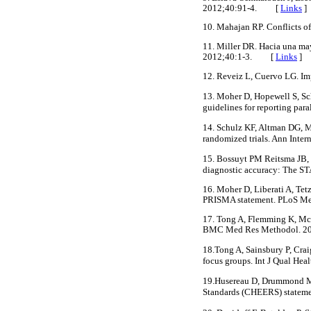
2012;40:91-4. [
Links
]
10. Mahajan RP. Conflicts 
11. Miller DR. Hacia una may
2012;40:1-3. [
Links
]
12. Reveiz L, Cuervo LG. Im
13. Moher D, Hopewell S, Sc
guidelines for reporting pa
14. Schulz KF, Altman DG, 
randomized trials. Ann In
15. Bossuyt PM Reitsma JB, B
diagnostic accuracy: The S
16. Moher D, Liberati A, Tet
PRISMA statement. PLoS 
17. Tong A, Flemming K, McIn
BMC Med Res Methodol. 
18.Tong A, Sainsbury P, Craig
focus groups. Int J Qual H
19.Husereau D, Drummond M, 
Standards (CHEERS) statem