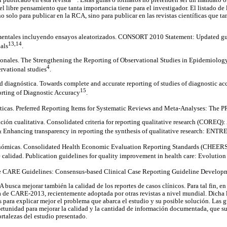
l publicado en esta revista
. Estas guías o formatos no pretenden ser un mandato o
el libre pensamiento que tanta importancia tiene para el investigador. El listado de 
o solo para publicar en la RCA, sino para publicar en las revistas científicas que 
mentales incluyendo ensayos aleatorizados. CONSORT 2010 Statement: Updated gui
13,14
als
.
ionales. The Strengthening the Reporting of Observational Studies in Epidemiolo
4
ervational studies
.
ud diagnóstica. Towards complete and accurate reporting of studies of diagnostic 
15
porting of Diagnostic Accuracy
.
áticas. Preferred Reporting Items for Systematic Reviews and Meta-Analyses: The
ación cualitativa. Consolidated criteria for reporting qualitative research (COREQ): 
& Enhancing transparency in reporting the synthesis of qualitative research: ENTR
nómicas. Consolidated Health Economic Evaluation Reporting Standards (CHEERS
calidad. Publication guidelines for quality improvement in health care: Evolutio
he CARE Guidelines: Consensus-based Clinical Case Reporting Guideline Develop
usca mejorar también la calidad de los reportes de casos clínicos. Para tal fin, en
de CARE-2013, recientemente adoptada por otras revistas a nivel mundial. Dicha li
 para explicar mejor el problema que abarca el estudio y su posible solución. Las 
tunidad para mejorar la calidad y la cantidad de información documentada, que su
fortalezas del estudio presentado.