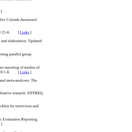
]
. Rev Colomb Anestesiol.
1;39:21-6. [
Links
]
 and elaboration: Updated
ting parallel group
e reporting of studies of
03;49:1-6. [
Links
]
 and meta-analyses: The
alitative research: ENTREQ.
cklist for interviews and
ic Evaluation Reporting
]