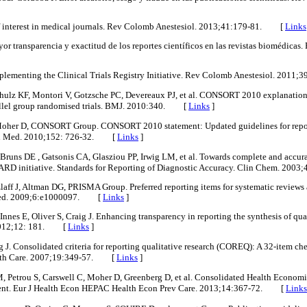
of interest in medical journals. Rev Colomb Anestesiol. 2013;41:179-81. [
Links
or transparencia y exactitud de los reportes científicos en las revistas biomédicas
plementing the Clinical Trials Registry Initiative. Rev Colomb Anestesiol. 201
hulz KF, Montori V, Gotzsche PC, Devereaux PJ, et al. CONSORT 2010 explanation
rallel group randomised trials. BMJ. 2010:340. [
Links
]
Moher D, CONSORT Group. CONSORT 2010 statement: Updated guidelines for repor
tern Med. 2010;152: 726-32. [
Links
]
runs DE , Gatsonis CA, Glasziou PP, Irwig LM, et al. Towards complete and accurat
TARD initiative. Standards for Reporting of Diagnostic Accuracy. Clin Chem. 20
zlaff J, Altman DG, PRISMA Group. Preferred reporting items for systematic reviews
Med. 2009;6:e1000097. [
Links
]
nes E, Oliver S, Craig J. Enhancing transparency in reporting the synthesis of qu
2012;12: 181. [
Links
]
 J. Consolidated criteria for reporting qualitative research (COREQ): A 32-item che
ealth Care. 2007;19:349-57. [
Links
]
Petrou S, Carswell C, Moher D, Greenberg D, et al. Consolidated Health Econom
ent. Eur J Health Econ HEPAC Health Econ Prev Care. 2013;14:367-72. [
Links