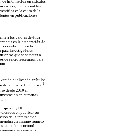
n de información en artículos
ormación, ante lo cual los
ientífico es la causa de la
dentes en publicaciones
ente a los valores de ética
portancia en la preparación de
 responsabilidad en la
n para investigadores
uscritos que se sometan a
os de juicio necesarios para
smo.
ha venido publicando artículos
10
ón de conflicto de intereses
irió desde 2010 al
perimentación en humanos
12
os
.
ransparency Of
nteresados en publicar sus
tación de la información,
recomiendan un mínimo número
ctos, como lo mencionó