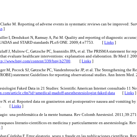
Clarke M. Reporting of adverse events in systematic reviews can be improved: Surv
ks
]
chiller I, Dendukuri N, Ramsay A, Pai M. Quality and reporting of diagnostic accura
g QUADAS and STARD standards PLoS ONE. 2009;4:e7753. [
Links
]
tzlaff J, Mulrow C, Gøtzsche PC, Ioannidis JPA, et al. The PRISMA statement for rep
 that evaluate healthcare interventions: explanation and elaboration. Br Med J. 2
tp://www.bmj.com/content/339/bmj.b2700
. [
Links
]
ger M, Pocock SJ, Gøtzsche PC, Vandenbroucke JP, et al. The Strengthening the Re
ROBE) statement:Guidelines for reporting observational studies. Ann Intern Med.
siologist Faked Data in 21 Studies: Scientific American Internet consultado 11 N
an.com/article.cfm?id=amedical-madoff-anesthestesiologist-faked-data
[
Links
]
r N. et al. Reported data on granisetron and postoperative nausea and vomiting by F
004. [
Links
]
lagio: una problemática de la mente humana. Rev Colomb Anestesiol. 2011;39:
 traspasos literario-científicos en medicina y particularmente en anestesiología. Re
s
]
bar-Córdoba F. Error aleatorio, sesgo y fraude en las publicaciones científicas. Re