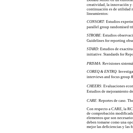
Donald Miller en un editoria
creatividad, la innovación y 
continuación es de utilidad n
lineamientos:
CONSORT
: Estudios experi
parallel group randomised tri
STROBE
: Estudios observac
Guidelines for reporting obs
STARD
: Estudios de exactit
initiative. Standards for Re
PRISMA
: Revisiones sistem
COREQ & ENTRQ
: Investig
interviews and focus group 
CHEERS
: Evaluaciones eco
Estudios de mejoramiento de 
CARE
: Reportes de caso. T
Con respecto a CARE, la RCA b
de comprobación modificada 
elementos que son necesarios
deben tomarse como una opor
mejor las deficiencias y las 