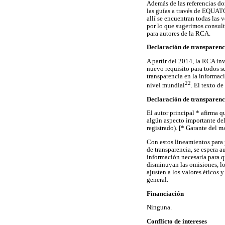
Además de las referencias don
las guías a través de EQUAT
allí se encuentran todas las
por lo que sugerimos consulta
para autores de la RCA.
Declaración de transparenc
A partir del 2014, la RCA inv
nuevo requisito para todos s
transparencia en la informac
22
nivel mundial
. El texto d
Declaración de transparenc
El autor principal * afirma q
algún aspecto importante del 
registrado). [* Garante del m
Con estos lineamientos para p
de transparencia, se espera 
información necesaria para qu
disminuyan las omisiones, lo
ajusten a los valores éticos y
general.
Financiación
Ninguna.
Conflicto de intereses