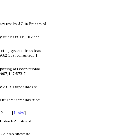
ey results. J Clin Epidemiol.
cy studies in TB, HIV and
orting systematic reviews
009;62:339. consultado 14
porting of Observational
 2007;147:573-7.
ov 2013. Disponible en:
ujii are incredibly nice!
271-2. [
Links
]
v Colomb Anestesiol.
v Colomb Anestesiol.