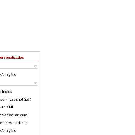
Personalizados
 Analytics
en
Inglés
(pdf)
| Español (pdf)
lo en XML
cias del artículo
itar este artículo
 Analytics