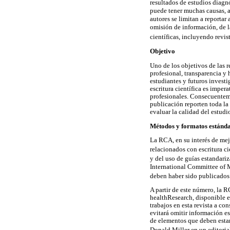
resultados de estudios diag
puede tener muchas causas, a
autores se limitan a reportar 
omisión de información, de l
científicas, incluyendo revist
Objetivo
Uno de los objetivos de las re
profesional, transparencia y 
estudiantes y futuros investi
escritura científica es impe
profesionales. Consecuentem
publicación reporten toda la 
evaluar la calidad del estudi
Métodos y formatos estánda
La RCA, en su interés de mejor
relacionados con escritura c
y del uso de guías estandariz
International Committee of M
deben haber sido publicados 
A partir de este número, la
healthResearch, disponible 
trabajos en esta revista a co
evitará omitir información e
de elementos que deben estar