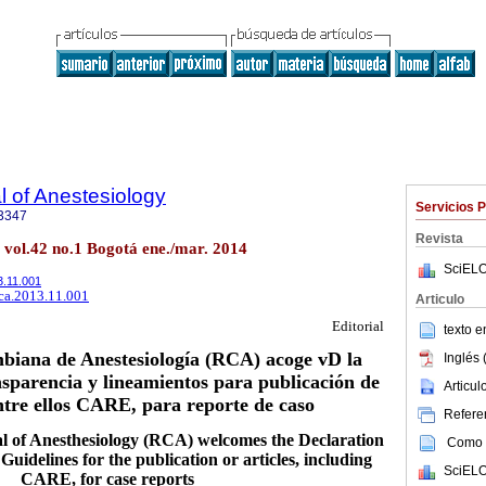
 of Anestesiology
Servicios 
3347
Revista
. vol.42 no.1 Bogotá ene./mar. 2014
SciELO
13.11.001
rca.2013.11.001
Articulo
Editorial
texto 
biana de Anestesiología (RCA) acoge vD la
Inglés 
sparencia y lineamientos para publicación de
Articu
entre ellos CARE, para reporte de caso
Referen
 of Anesthesiology (RCA) welcomes the Declaration
Como c
uidelines for the publication or articles, including
SciELO
CARE, for case reports