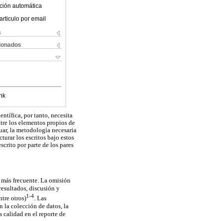
ción automática
articulo por email
s
cionados
nk
ntífica, por tanto, necesita
ntre los elementos propios de
luar, la metodología necesaria
cturar los escritos bajo estos
crito por parte de los pares
a más frecuente. La omisión
resultados, discusión y
1-4
ntre otros)
. Las
n la colección de datos, la
a calidad en el reporte de