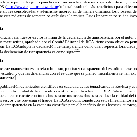
de se reportan las guías para la escritura para los diferentes tipos de artículo, pre
OR (
http://www.equator-network.org
) el cual resultará más beneficioso para el lecto
 versiones consolidadas y, además, se incorporan de manera dinámica los procesos de
r esta red antes de someter los artículos a la revista. Estos lineamientos se han inc
ia
olucra para nuevos envíos la firma de la declaración de transparencia por el autor pr
us manuscritos, aprobado por el Comité Editorial de RCA, tiene como objetivo permi
ión. La RCA adopta la declaración de transparencia como una propuesta formulada y
22
e la declaración de transparencia es como sigue
:
ia
ue este manuscrito es un relato honesto, preciso y transparente del estudio que se p
estudio, y que las diferencias con el estudio que se planeó inicialmente se han expl
anuscrito]
ublicación de artículos científicos en cada una de las temáticas de la Revista y co
aumentar la calidad de los artículos científicos publicados en la RCA. Adicionalmen
e el lector cuente con todos los parámetros necesarios para evaluar la calidad del t
s sesgos y se prevenga el fraude. La RCA se compromete con estos lineamientos a pu
 de transparencia en la escritura científica para el beneficio de sus lectores, autores