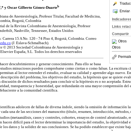
Traduc
a
b
,* y Oscar Gilberto Gómez-Duarte
Enviar 
iana de Anestesiología, Profesor Titular, Facultad de Medicina,
Indicadore
lombia, Bogotá, Colombia
al de la Revista Colombiana de Anestesiología, Profesor
Links rela
nderbilt, Nashville, Tennessee, Estados Unidos
Compartir
: Carrera 15 A No. 120 - 74 Piso 4, Bogotá, Colombia. Correo
Otros
.edu.co
(J. Eslava-Schmalbach).
Otros
ter © 2013 Sociedad Colombiana de Anestesiología y
Elsevier España, S.L. Todos los derechos reservados
Permali
s hacer descubrimientos y generar conocimiento. Para ello se basa
estudios minuciosos pueden comprobarse como ciertas o como falsas. La escritura cie
permitan al lector entender el estudio, evaluar su calidad y aprender algo nuevo. E
la descripción del problema, los objetivos del estudio, la hipótesis que se quiere eva
a discusión de dichos resultados para concluir si la hipótesis es o no aceptada. Estru
ridad, transparencia y honestidad, que redundarán en una mayor comprensión del es
fehaciente a la comunidad científica.
 científicas adolecen de fallas de diversa índole, siendo la omisión de información l
 cada una de las secciones del manuscrito (título, resumen, introducción, métodos, 
studios (metaanálisis, casos y controles, cohortes, ensayos de control aleatorizado, e
n hacen difícil para el lector determinar la importancia del estudio, la objetividad e
de los datos y la solidez de sus conclusiones. Se ha podido establecer que existe baj
2