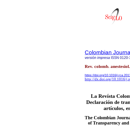
Colombian Journal
versión impresa
ISSN
0120-
Rev. colomb. anestesiol
https://doi.org/10.1016/j.rca.20
http://dx.doi.org/10.1016/j.
La Revísta Colom
Declaración de tran
artículos, 
The Colombian Journal
of Transparency and G