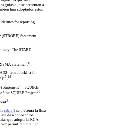
bligatorio que limite la
las guías que se presentan a
también han adoptados estos
delines for reporting
gy (STROBE) Statement:
accuracy: The STARD
16
 PRISMA Statement
.
A 32-item checklist for
17
18
EQ
,
.
19
) Statement
. SQUIRE:
20
n of the SQUIRE Project
.
21
ment
.
 la
tabla 1
se presenta la lista
sta da a conocer los
guías que adopta la RCA
 vez permitirán evaluar