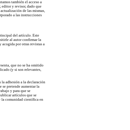
sentamos también el acceso a
r, editor y revisor, dado que
 actualización de las mismas,
orporado a las instrucciones
incipal del artículo. Este
tirle al autor confirmar la
 acogida por otras revistas a
resenta, que no se ha omitido
icado (y si son relevantes,
n la adhesión a la declaración
te se pretende aumentar la
rabajo y para que se
blicar artículos que se
 y la comunidad científica en