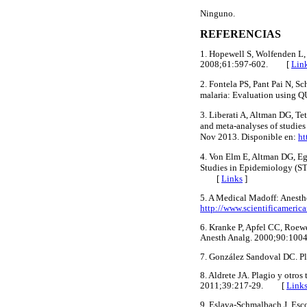
Ninguno.
REFERENCIAS
1. Hopewell S, Wolfenden L, 
2008;61:597-602. [
Lin
2. Fontela PS, Pant Pai N, S
malaria: Evaluation usin
3. Liberati A, Altman DG, Te
and meta-analyses of studies
Nov 2013. Disponible en:
ht
4. Von Elm E, Altman DG, Eg
Studies in Epidemiology (ST
[
Links
]
5. A Medical Madoff: Anesthe
http://www.scientificameric
6. Kranke P, Apfel CC, Roewe
Anesth Analg. 2000;90:1
7. González Sandoval DC. P
8. Aldrete JA. Plagio y otros
2011;39:217-29. [
Link
9. Eslava-Schmalbach J, Esco