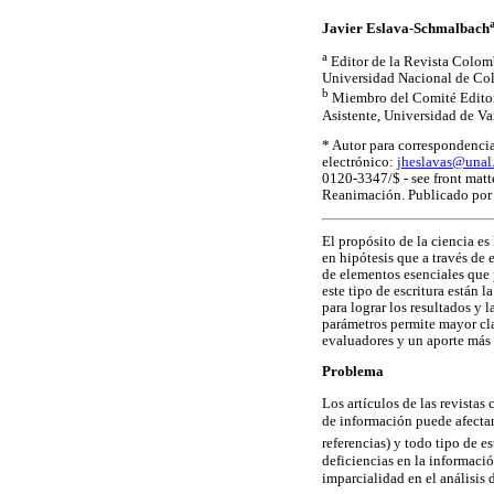
Javier Eslava-Schmalbach
a
Editor de la Revista Colomb
Universidad Nacional de Co
b
Miembro del Comité Editori
Asistente, Universidad de Va
* Autor para correspondencia
electrónico:
jheslavas@unal
0120-3347/$ - see front mat
Reanimación. Publicado por 
El propósito de la ciencia e
en hipótesis que a través de 
de elementos esenciales que 
este tipo de escritura están 
para lograr los resultados y l
parámetros permite mayor cla
evaluadores y un aporte más 
Problema
Los artículos de las revistas
de información puede afectar
referencias) y todo tipo de e
deficiencias en la informació
imparcialidad en el análisis 