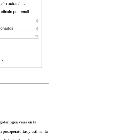
ción automática
articulo por email
s
cionados
nk
gofaríngea varía en la
h posoperatorias y estimar la