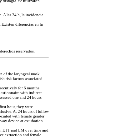
 disfagia. Se utilizaron
 A las 24 h, la incidencia
 Existen diferencias en la
derechos reservados.
on of the laryngeal mask
sh risk factors associated
nsecutively for 6 months
estionnaire with indirect
assessed one and 24 hours
irst hour, they were
lusive. At 24 hours of follow
ociated with female gender
way device at extubation
ween ETT and LM over time and
ice extraction and female