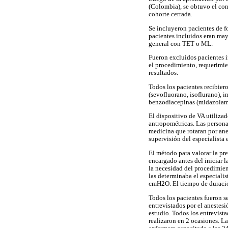
(Colombia), se obtuvo el con
cohorte cerrada.
Se incluyeron pacientes de f
pacientes incluidos eran mayo
general con TET o ML.
Fueron excluidos pacientes i
el procedimiento, requerimie
resultados.
Todos los pacientes recibiero
(sevofluorano, isoflurano), i
benzodiacepinas (midazolam) 
El dispositivo de VA utilizad
antropométricas. Las persona
medicina que rotaran por ane
supervisión del especialista 
El método para valorar la pr
encargado antes del iniciar l
la necesidad del procedimien
las determinaba el especialis
cmH2O. El tiempo de duración
Todos los pacientes fueron s
entrevistados por el anestesi
estudio. Todos los entrevist
realizaron en 2 ocasiones. L