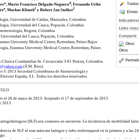
a
d
Traduc
rre
, Mario Francisco Delgado-Noguera
, Fernando Uribe
e
f
f
re
, Markus Klimek
y Robert Jan Stolker
Enviar 
ogía, Universidad de Caldas, Manizales, Colombia
Indicadore
logía, Universidad del Cauca, Popayán, Colombia
Links rela
estesiología, Bogotá, Colombia
Compartir
, Universidad del Cauca, Popayán, Colombia
ramus University Medical Center, Rotterdam, Países Bajos
Otros
ogía, Erasmus University Medical Center, Rotterdam, Países
Otros
Permali
:Clinica Comfamiliar Av. Circunvalar 3-01 Pereira, Colombia.
o@yahoo.com
(Á.M. Ríos).
ter © 2013 Sociedad Colombiana de Anestesiología y
lsevier España, S.L. Todos los derechos reservados.
CULO
ido el 28 de mayo de 2013- Aceptado el 17 de septiembre de 2013
de 2013
laringofaríngeos (SLF) son comunes en anestesia. La incidencia de morbilidad larin
idencia de SLF al usar máscara laríngea y tubo endotraqueal en la primera y a las 24
sgo.