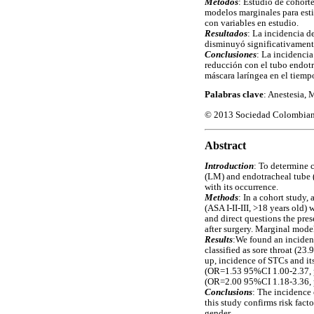
Métodos
: Estudio de cohorte
modelos marginales para est
con variables en estudio.
Resultados
: La incidencia d
disminuyó significativament
Conclusiones
: La incidencia
reducción con el tubo endotr
máscara laríngea en el tiemp
Palabras clave
: Anestesia, 
© 2013 Sociedad Colombiana 
Abstract
Introduction
: To determine 
(LM) and endotracheal tube (E
with its occurrence.
Methods
: In a cohort study,
(ASA I-II-III, >18 years old
and direct questions the pre
after surgery. Marginal model
Results
:We found an incidenc
classified as sore throat (2
up, incidence of STCs and it
(OR=1.53 95%CI 1.00-2.37, p
(OR=2.00 95%CI 1.18-3.36, 
Conclusions
: The incidence
this study confirms risk fact
gender.