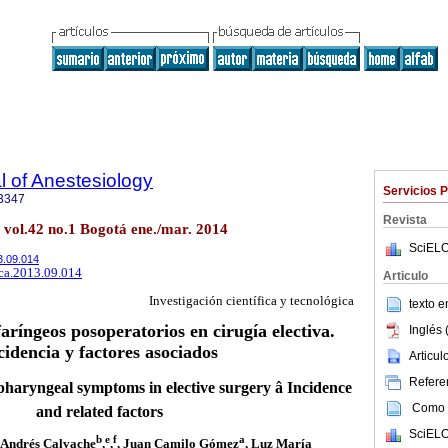
 of Anestesiology
Servicios 
3347
Revista
. vol.42 no.1 Bogotá ene./mar. 2014
SciELO
13.09.014
rca.2013.09.014
Articulo
Investigación científica y tecnológica
texto 
aríngeos posoperatorios en cirugía electiva.
Inglés 
cidencia y factores asociados
Articu
Referen
pharyngeal symptoms in elective surgery â Incidence
Como c
and related factors
SciELO
b
e
f
a
é Andrés Calvache
,
,
, Juan Camilo Gómez
, Luz María