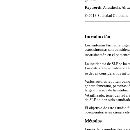
Keywords
: Anesthesia, Air
© 2013 Sociedad Colombiana 
Introducción
Los síntomas laringofaríngeo
estos síntomas son consider
insatisfacción en el paciente
La incidencia de SLF se ha r
Los datos relacionados con la
se deben considerar los méto
Varios autores reportan como 
género femenino, personas jó
larga duración de la intubac
VA utilizado, tener dentadur
de SLF no han sido estudiad
El objetivo de este estudio 
posoperatorias en cirugía el
Métodos
Luego de la aprobación por e