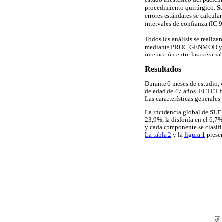
procedimiento quirúrgico. Se
errores estándares se calcul
intervalos de confianza (IC 
Todos los análisis se realiza
mediante PROC GENMOD y se u
interacción entre las covariab
Resultados
Durante 6 meses de estudio, 
de edad de 47 años. El TET f
Las características generales
La incidencia global de SLF e
23,9%, la disfonía en el 6,7%
y cada componente se clasific
La tabla 2
y la
figura 1
presen