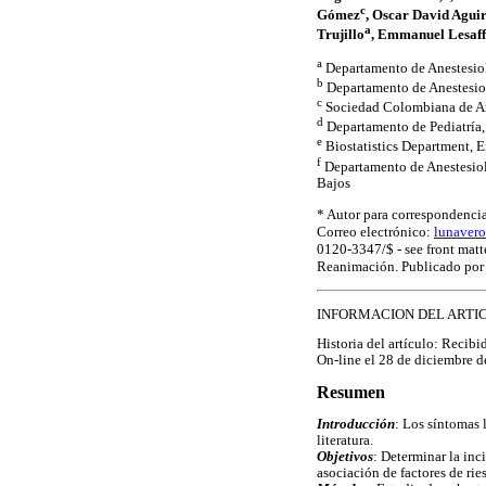
c
Gómez
, Oscar David Agui
a
Trujillo
, Emmanuel Lesaff
a
Departamento de Anestesiol
b
Departamento de Anestesio
c
Sociedad Colombiana de An
d
Departamento de Pediatría
e
Biostatistics Department, E
f
Departamento de Anestesiol
Bajos
* Autor para correspondencia
Correo electrónico:
lunaver
0120-3347/$ - see front mat
Reanimación. Publicado por E
INFORMACION DEL ARTI
Historia del artículo: Recib
On-line el 28 de diciembre 
Resumen
Introducción
: Los síntomas 
literatura.
Objetivos
: Determinar la inc
asociación de factores de rie