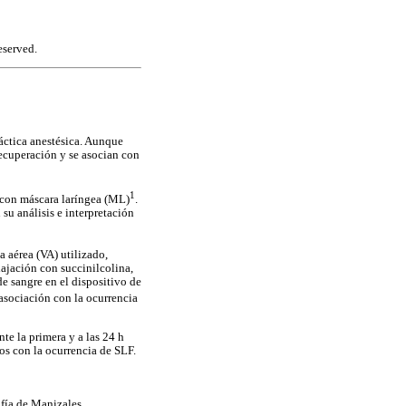
eserved.
áctica anestésica. Aunque
ecuperación y se asocian con
1
 con máscara laríngea (ML)
.
su análisis e interpretación
a aérea (VA) utilizado,
ajación con succinilcolina,
e sangre en el dispositivo de
 asociación con la ocurrencia
te la primera y a las 24 h
os con la ocurrencia de SLF.
ofía de Manizales