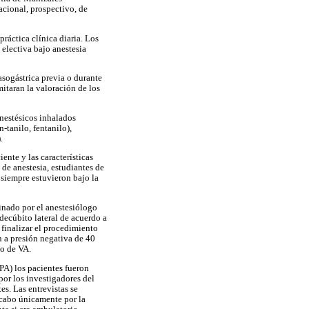
acional, prospectivo, de
ráctica clínica diaria. Los
 electiva bajo anestesia
asogástrica previa o durante
itaran la valoración de los
anestésicos inhalados
-tanilo, fentanilo),
.
ente y las características
de anestesia, estudiantes de
 siempre estuvieron bajo la
inado por el anestesiólogo
decúbito lateral de acuerdo a
 finalizar el procedimiento
n a presión negativa de 40
vo de VA.
PA) los pacientes fueron
por los investigadores del
s. Las entrevistas se
 cabo únicamente por la