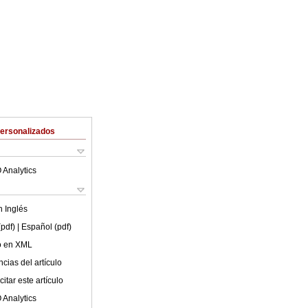
Personalizados
 Analytics
en
Inglés
(pdf)
| Español (pdf)
lo en XML
cias del artículo
itar este artículo
 Analytics