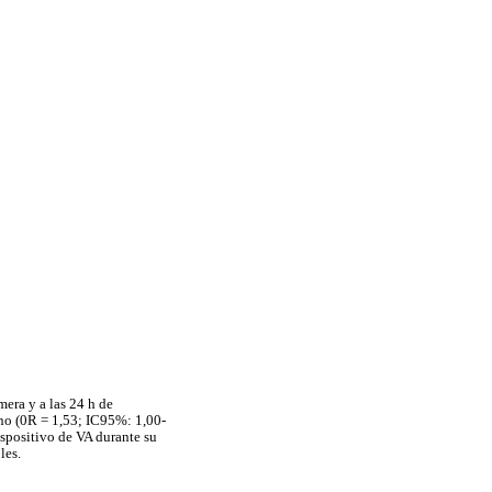
mera y a las 24 h de
ino (0R = 1,53; IC95%: 1,00-
spositivo de VA durante su
les.