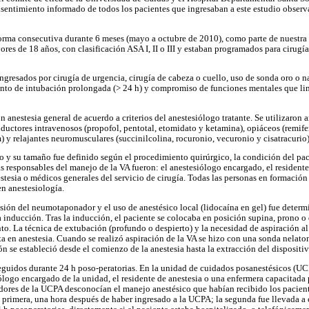
sentimiento informado de todos los pacientes que ingresaban a este estudio observ
orma consecutiva durante 6 meses (mayo a octubre de 2010), como parte de nuestra p
res de 18 años, con clasificación ASA I, II o III y estaban programados para cirugía
ngresados por cirugía de urgencia, cirugía de cabeza o cuello, uso de sonda oro o n
nto de intubación prolongada (> 24 h) y compromiso de funciones mentales que lim
n anestesia general de acuerdo a criterios del anestesiólogo tratante. Se utilizaron 
nductores intravenosos (propofol, pentotal, etomidato y ketamina), opiáceos (remifen
y relajantes neuromusculares (succinilcolina, rocuronio, vecuronio y cisatracurio)
o y su tamaño fue definido según el procedimiento quirúrgico, la condición del paci
s responsables del manejo de la VA fueron: el anestesiólogo encargado, el residente 
stesia o médicos generales del servicio de cirugía. Todas las personas en formación
en anestesiología.
esión del neumotaponador y el uso de anestésico local (lidocaína en gel) fue determ
a inducción. Tras la inducción, el paciente se colocaba en posición supina, prono o 
to. La técnica de extubación (profundo o despierto) y la necesidad de aspiración al
ta en anestesia. Cuando se realizó aspiración de la VA se hizo con una sonda nelato
 se estableció desde el comienzo de la anestesia hasta la extracción del dispositi
eguidos durante 24 h poso-peratorias. En la unidad de cuidados posanestésicos (UC
ólogo encargado de la unidad, el residente de anestesia o una enfermera capacitada 
adores de la UCPA desconocían el manejo anestésico que habían recibido los paciente
a primera, una hora después de haber ingresado a la UCPA; la segunda fue llevada a