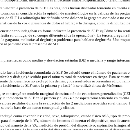
 h posoperatorias, directamente si el paciente estaba hospitalizado, o telefónicamen
ra valorar la presencia de SLF. Las preguntas fueron diseñadas teniendo en cuenta e
 tomamos en consideración la opinión de anestesiólogos en la validez de las pregu
ncia de SLF. La odinofagia fue definida como dolor en la garganta asociado o no con
rísticas de la voz o presencia de dolor al hablar, y la disfagia, como la dificultad pa
 cuestionario indagaban en forma indirecta la presencia de SLF: «¿Cómo se ha sent
lestia en un lugar de su cuerpo diferente al de la operación?». La tercera pregunta 
 la garganta, molestias al deglutir, o problemas para hablar o deglutir?». Una respu
icó al paciente con la presencia de SLF.
ron presentadas como medias y desviación estándar (DE) o mediana y rango intercu
udio fue la incidencia acumulada de SLF. Se calculó como el número de pacientes c
onía y disfagia) dividido por el número total de pacientes en riesgo. Esta se cuantif
nte del desenlace no excluyó los demás, y los resultados se presentan adicionalm
la incidencia de SLF entre la primera y a las 24 h se utilizó el test de McNemar.
te, se construyó un modelo marginal de estimación de ecuaciones generalizadas (GEE
y la incidencia de SLF en la primera y a las 24 h posoperatorias teniendo en cuenta
valores perdidos durante la evaluación de las 2 mediciones repetidas en el tiempo. L
sobre la base de un marco conceptual y clínico.
incluyó como covariables: edad, sexo, tabaquismo, estado físico ASA, tipo de pro
o para el manejo de la VA, número de intentos al insertar el dispositivo, uso de anest
ado del manejo de la VA, medición de presión del dispositivo, aspiración faríngea al
te al momento de la extracción del dispositivo, presencia de sangre en el dispositiv