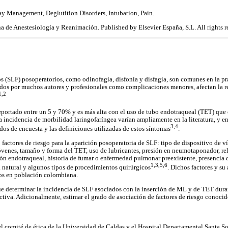
way Management, Deglutition Disorders, Intubation, Pain.
de Anestesiología y Reanimación. Published by Elsevier España, S.L. All rights r
s (SLF) posoperatorios, como odinofagia, disfonía y disfagia, son comunes en la pr
ados por muchos autores y profesionales como complicaciones menores, afectan la r
1,2
.
eportado entre un 5 y 70% y es más alta con el uso de tubo endotraqueal (TET) que
 incidencia de morbilidad laringofaríngea varían ampliamente en la literatura, y en 
3,4
dos de encuesta y las definiciones utilizadas de estos síntomas
.
factores de riesgo para la aparición posoperatoria de SLF: tipo de dispositivo de ví
venes, tamaño y forma del TET, uso de lubricantes, presión en neumotaponador, rel
ión endotraqueal, historia de fumar o enfermedad pulmonar preexistente, presencia d
1,3,5,6
a natural y algunos tipos de procedimientos quirúrgicos
. Dichos factores y su
os en población colombiana.
fue determinar la incidencia de SLF asociados con la inserción de ML y de TET duran
ectiva. Adicionalmente, estimar el grado de asociación de factores de riesgo conocid
l comité de ética de la Universidad de Caldas y el Hospital Departamental Santa S