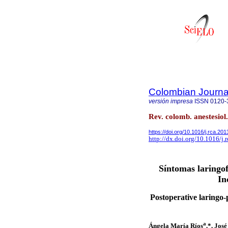
Colombian Journal
versión impresa
ISSN
0120-
Rev. colomb. anestesiol
https://doi.org/10.1016/j.rca.20
http://dx.doi.org/10.1016/j.
Síntomas laringof
In
Postoperative laringo-
a
Ángela María Ríos
,*, Jos