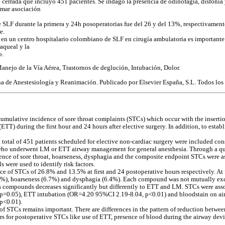
 cerrada que incluyó 451 pacientes. Se indagó la presencia de odinofagia, disfonía y
imar asociación
e SLF durante la primera y 24h posoperatorias fue del 26 y del 13%, respectivamente.
e.
 en un centro hospitalario colombiano de SLF en cirugía ambulatoria es importante.
aqueal y la
o.
Manejo de la Vía Aérea, Trastornos de deglución, Intubación, Dolor.
de Anestesiología y Reanimación. Publicado por Elsevier España, S.L. Todos los 
cumulative incidence of sore throat complaints (STCs) which occur with the inserti
TT) during the first hour and 24 hours after elective surgery. In addition, to establi
 a total of 451 patients scheduled for elective non-cardiac surgery were included co
) who underwent LM or ETT airway management for general anesthesia. Through a qu
sence of sore throat, hoarseness, dysphagia and the composite endpoint STCs were 
s were used to identify risk factors.
e of STCs of 26.8% and 13.5% at first and 24 postoperative hours respectively. At f
3.9%), hoarseness (6.7%) and dysphagia (6.4%). Each compound was not mutually exc
s compounds decreases significantly but differently to ETT and LM. STCs were ass
=0.05), ETT intubation (OR=4.20 95%CI 2.19-8.04, p<0.01) and bloodstain on air
p<0.01).
 of STCs remains important. There are differences in the pattern of reduction bet
ors for postoperative STCs like use of ETT, presence of blood during the airway dev