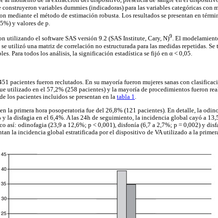
 construyeron variables dummies (indicadoras) para las variables categóricas con m
aron mediante el método de estimación robusta. Los resultados se presentan en térmi
95%) y valores de p.
9
ron utilizando el software SAS versión 9.2 (SAS Institute, Cary, N)
. El modelamiento
tilizó una matriz de correlación no estructurada para las medidas repetidas. Se 
les. Para todos los análisis, la significación estadística se fijó en α < 0,05.
451 pacientes fueron reclutados. En su mayoría fueron mujeres sanas con clasifica
ue utilizado en el 57,2% (258 pacientes) y la mayoría de procedimientos fueron rea
 de los pacientes incluidos se presentan en la
tabla 1
.
n la primera hora posoperatoria fue del 26,8% (121 pacientes). En detalle, la odino
 y la disfagia en el 6,4%. A las 24h de seguimiento, la incidencia global cayó a 13
o así: odinofagia (23,9 a 12,6%; p < 0,001), disfonía (6,7 a 2,7%; p = 0,002) y disf
tan la incidencia global estratificada por el dispositivo de VA utilizado a la primer