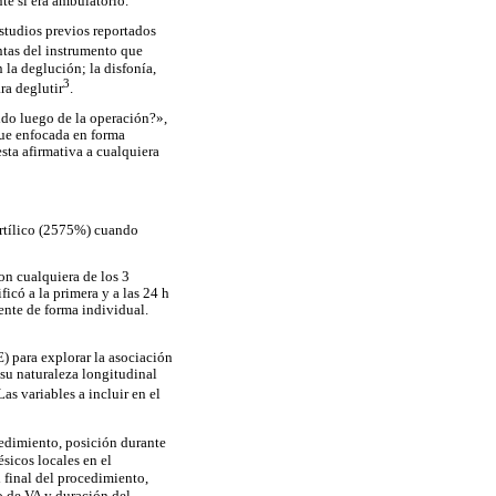
te si era ambulatorio.
studios previos reportados
ntas del instrumento que
 la deglución; la disfonía,
3
ra deglutir
.
ido luego de la operación?»,
fue enfocada en forma
esta afirmativa a cualquiera
artílico (2575%) cuando
on cualquiera de los 3
icó a la primera y a las 24 h
ente de forma individual.
) para explorar la asociación
 su naturaleza longitudinal
as variables a incluir en el
cedimiento, posición durante
ésicos locales en el
 final del procedimiento,
o de VA y duración del