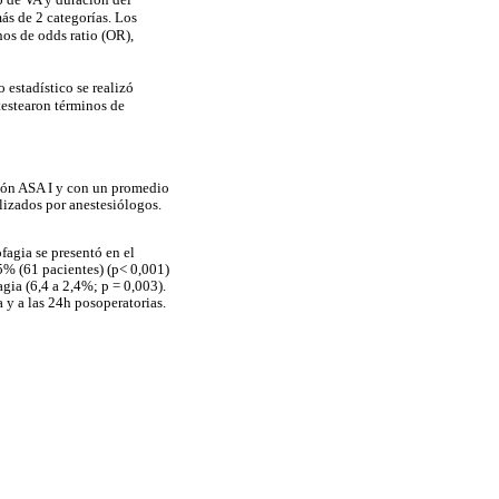
ás de 2 categorías. Los
nos de odds ratio (OR),
 estadístico se realizó
testearon términos de
ción ASA I y con un promedio
lizados por anestesiólogos.
fagia se presentó en el
,5% (61 pacientes) (p< 0,001)
agia (6,4 a 2,4%; p = 0,003).
a y a las 24h posoperatorias.