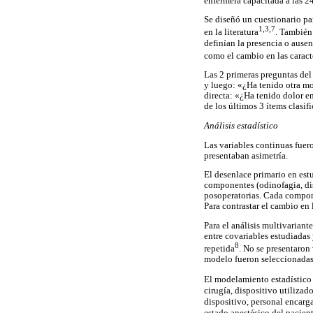
enfermera capacitada a las 24
Se diseñó un cuestionario pa
1,3,7
en la literatura
. También
definían la presencia o ause
como el cambio en las caracte
Las 2 primeras preguntas del
y luego: «¿Ha tenido otra mo
directa: «¿Ha tenido dolor en
de los últimos 3 ítems clasif
Análisis estadístico
Las variables continuas fue
presentaban asimetría.
El desenlace primario en est
componentes (odinofagia, disf
posoperatorias. Cada compone
Para contrastar el cambio en 
Para el análisis multivarian
entre covariables estudiadas 
8
repetida
. No se presentaron 
modelo fueron seleccionadas 
El modelamiento estadístico 
cirugía, dispositivo utilizad
dispositivo, personal encarg
estado anestésico del pacien