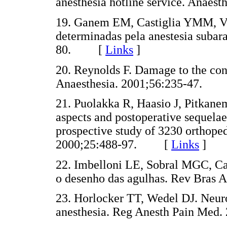
anesthesia hotline service. Ana
19. Ganem EM, Castiglia YMM, Vi
determinadas pela anestesia subar
80. [
Links
]
20. Reynolds F. Damage to the con
Anaesthesia. 2001;56:235-47.
21. Puolakka R, Haasio J, Pitkan
aspects and postoperative sequelae
prospective study of 3230 orthope
2000;25:488-97. [
Links
]
22. Imbelloni LE, Sobral MGC, Ca
o desenho das agulhas. Rev Bras
23. Horlocker TT, Wedel DJ. Neuro
anesthesia. Reg Anesth Pain Me