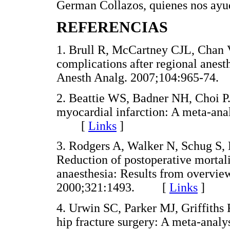
German Collazos, quienes nos ayud
REFERENCIAS
1. Brull R, McCartney CJL, Chan 
complications after regional anest
Anesth Analg. 2007;104:965-7
2. Beattie WS, Badner NH, Choi P.
myocardial infarction: A meta-ana
[
Links
]
3. Rodgers A, Walker N, Schug S, 
Reduction of postoperative mortali
anaesthesia: Results from overvie
2000;321:1493. [
Links
]
4. Urwin SC, Parker MJ, Griffiths 
hip fracture surgery: A meta-analys