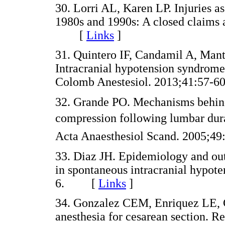
30. Lorri AL, Karen LP. Injuries as
1980s and 1990s: A closed claims 
[
Links
]
31. Quintero IF, Candamil A, Man
Intracranial hypotension syndrome
Colomb Anestesiol. 2013;41:5
32. Grande PO. Mechanisms behind
compression following lumbar dural
Acta Anaesthesiol Scand. 2005
33. Diaz JH. Epidemiology and o
in spontaneous intracranial hypot
6. [
Links
]
34. Gonzalez CEM, Enriquez LE, C
anesthesia for cesarean section. 