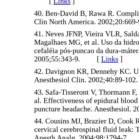
[
Links
]
40. Ben-David B, Rawa R. Complic
Clin North America. 2002;20:
41. Neves JFNP, Vieira VLR, Sal
Magalhaes MG, et al. Uso da hidro
cefaléia pós-puncao da dura-máter.
2005;55:343-9. [
Links
]
42. Davignon KR, Dennehy KC. Upd
Anesthesiol Clin. 2002;40:89-
43. Safa-Tisseront V, Thormann F, 
al. Effectiveness of epidural bloo
puncture headache. Anesthesiol
44. Cousins MJ, Brazier D, Cook R
cervical cerebrospinal fluid leak:
Anesth Analg. 2004;98:1794-7