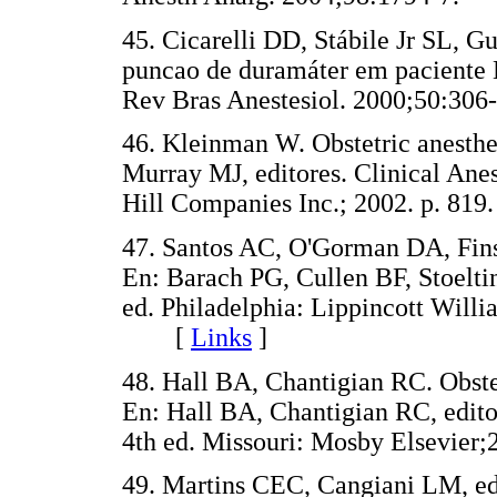
45. Cicarelli DD, Stábile Jr SL, 
puncao de duramáter em paciente H
Rev Bras Anestesiol. 2000;50:
46. Kleinman W. Obstetric anesth
Murray MJ, editores. Clinical An
Hill Companies Inc.; 2002. p. 
47. Santos AC, O'Gorman DA, Finst
En: Barach PG, Cullen BF, Stoeltin
ed. Philadelphia: Lippincott Willi
[
Links
]
48. Hall BA, Chantigian RC. Obste
En: Hall BA, Chantigian RC, edit
4th ed. Missouri: Mosby Elsevie
49. Martins CEC, Cangiani LM, edi