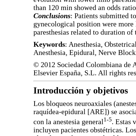
than 120 min showed an odds ratio o
Conclusions
: Patients submitted t
gynecological position were more 
paresthesias related to duration of 
Keywords
: Anesthesia, Obstetric
Anesthesia, Epidural, Nerve Block
© 2012 Sociedad Colombiana de An
Elsevier España, S.L. All rights re
Introducción y objetivos
Los bloqueos neuroaxiales (aneste
raquídea-epidural [ARE]) se asoc
1-5
con la anestesia general
. Estas 
incluyen pacientes obstétricas. Lo