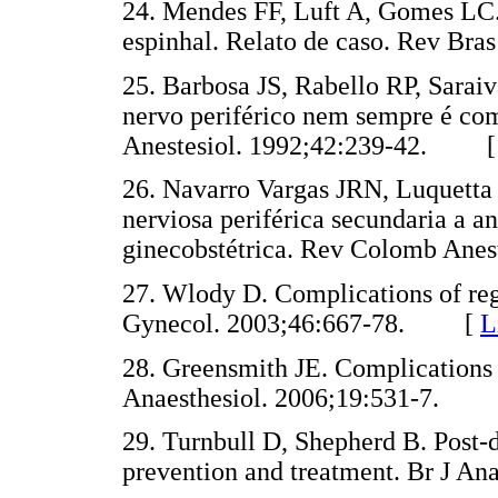
24. Mendes FF, Luft A, Gomes LC.
espinhal. Relato de caso. Rev B
25. Barbosa JS, Rabello RP, Sara
nervo periférico nem sempre é com
Anestesiol. 1992;42:239-42. 
26. Navarro Vargas JRN, Luquetta
nerviosa periférica secundaria a a
ginecobstétrica. Rev Colomb An
27. Wlody D. Complications of regi
Gynecol. 2003;46:667-78. [
L
28. Greensmith JE. Complications 
Anaesthesiol. 2006;19:531-7.
29. Turnbull D, Shepherd B. Post-
prevention and treatment. Br J 