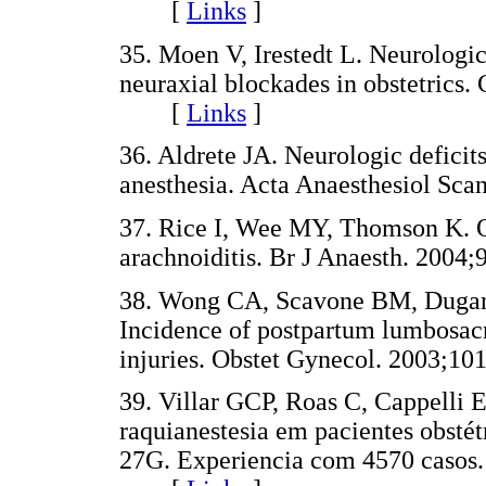
[
Links
]
35. Moen V, Irestedt L. Neurologic
neuraxial blockades in obstetrics.
[
Links
]
36. Aldrete JA. Neurologic deficit
anesthesia. Acta Anaesthesiol S
37. Rice I, Wee MY, Thomson K. Ob
arachnoiditis. Br J Anaesth. 20
38. Wong CA, Scavone BM, Dugan S
Incidence of postpartum lumbosacr
injuries. Obstet Gynecol. 2003
39. Villar GCP, Roas C, Cappelli 
raquianestesia em pacientes obstét
27G. Experiencia com 4570 casos.