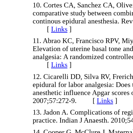
10. Cortes CA, Sanchez CA, Olive
comparative study between combine
continous epidural anesthesia. Rev
[
Links
]
11. Abrao KC, Francisco RPV, Miy
Elevation of uterine basal tone and
analgesia: A randomized controlled
[
Links
]
12. Cicarelli DD, Silva RV, Freri
epidural for labor analgesia: Does t
anesthetic influence Apgar scores
2007;57:272-9. [
Links
]
13. Jadon A. Complications of regi
practice. Indian J Anaesth. 201
14. Cooper G, McClure J. Maternal