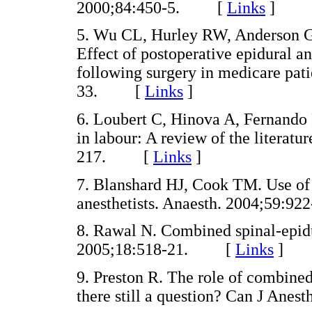
2000;84:450-5. [
Links
]
5. Wu CL, Hurley RW, Anderson GF
Effect of postoperative epidural a
following surgery in medicare pat
33. [
Links
]
6. Loubert C, Hinova A, Fernando
in labour: A review of the literatu
217. [
Links
]
7. Blanshard HJ, Cook TM. Use of 
anesthetists. Anaesth. 2004;59
8. Rawal N. Combined spinal-epidu
2005;18:518-21. [
Links
]
9. Preston R. The role of combined 
there still a question? Can J An