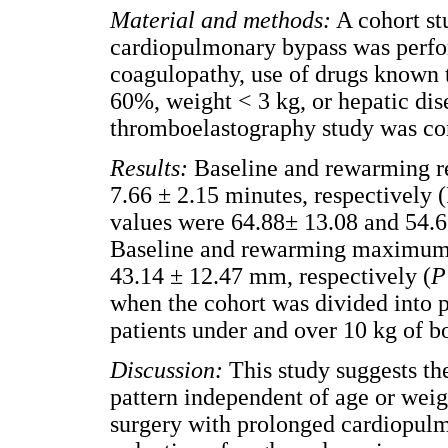
Material and methods:
A cohort st
cardiopulmonary bypass was perfor
coagulopathy, use of drugs known t
60%, weight < 3 kg, or hepatic di
thromboelastography study was con
Results:
Baseline and rewarming re
7.66 ± 2.15 minutes, respectively 
values were 64.88± 13.08 and 54.6
Baseline and rewarming maximum 
43.14 ± 12.47 mm, respectively (
P
when the cohort was divided into p
patients under and over 10 kg of b
Discussion:
This study suggests th
pattern independent of age or weig
surgery with prolonged cardiopulm