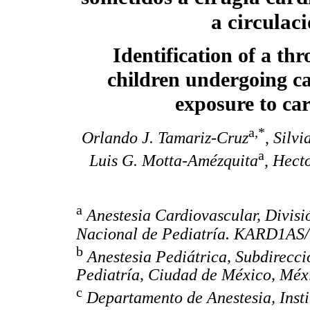
a circulac
Identification of a th
children undergoing c
exposure to c
a,*
Orlando J. Tamariz-Cruz
,
Silvi
a
Luis G. Motta-Amézquita
,
Hecto
a
Anestesia Cardiovascular, Divisi
Nacional de Pediatría. KARD1AS
b
Anestesia Pediátrica, Subdirecci
Pediatría, Ciudad de México, Méx
c
Departamento de Anestesia, Insti