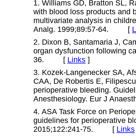
1. Williams GD, Bratton SL, 
with blood loss products and b
multivariate analysis in child
Analg. 1999;89:57-64. [
L
2. Dixon B, Santamaria J, Cam
organ dysfunction following c
36. [
Links
]
3. Kozek-Langenecker SA, Afsh
CAA, De Robertis E, Filipesc
perioperative bleeding. Guide
Anesthesiology. Eur J Anae
4. ASA Task Force on Periope
guidelines for perioperative 
2015;122:241-75. [
Links