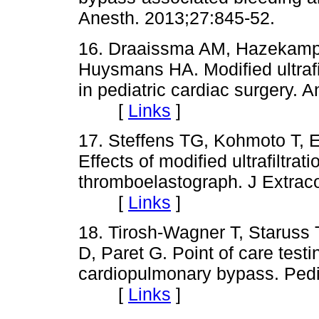
Anesth. 2013;27:845-52.
16. Draaissma AM, Hazekamp
Huysmans HA. Modified ultrafi
in pediatric cardiac surgery. 
[
Links
]
17. Steffens TG, Kohmoto T,
Effects of modified ultrafiltr
thromboelastograph. J Extrac
[
Links
]
18. Tirosh-Wagner T, Staruss 
D, Paret G. Point of care test
cardiopulmonary bypass. Pedi
[
Links
]