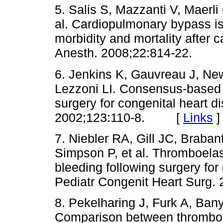
5. Salis S, Mazzanti V, Maerli 
al. Cardiopulmonary bypass is
morbidity and mortality after 
Anesth. 2008;22:814-22.
6. Jenkins K, Gauvreau J, New
Lezzoni LI. Consensus-based m
surgery for congenital heart 
2002;123:110-8. [
Links
]
7. Niebler RA, Gill JC, Braba
Simpson P, et al. Thromboela
bleeding following surgery for
Pediatr Congenit Heart Sur
8. Pekelharing J, Furk A, Ba
Comparison between thromboe