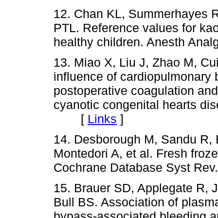
12. Chan KL, Summerhayes RG
PTL. Reference values for kao
healthy children. Anesth A
13. Miao X, Liu J, Zhao M, Cui
influence of cardiopulmonary
postoperative coagulation and 
cyanotic congenital hearts di
[
Links
]
14. Desborough M, Sandu R, Br
Montedori A, et al. Fresh froz
Cochrane Database Syst R
15. Brauer SD, Applegate R,
Bull BS. Association of plasm
bypass-associated bleeding an