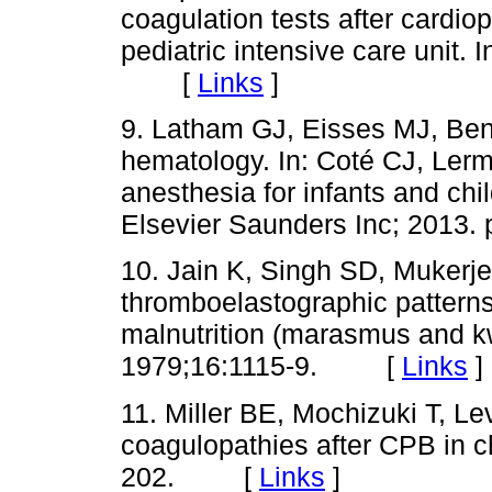
coagulation tests after cardi
pediatric intensive care unit.
[
Links
]
9. Latham GJ, Eisses MJ, Ben
hematology. In: Coté CJ, Lerma
anesthesia for infants and chil
Elsevier Saunders Inc; 201
10. Jain K, Singh SD, Mukerj
thromboelastographic pattern
malnutrition (marasmus and kw
1979;16:1115-9. [
Links
]
11. Miller BE, Mochizuki T, Le
coagulopathies after CPB in c
202. [
Links
]