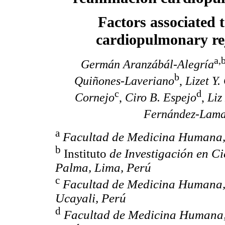
Factors associated t
cardiopulmonary rej
a,
Germán Aranzábál-Alegría
b
Quiñones-Laveriano
,
Lizet Y
c
d
Cornejo
,
Ciro B. Espejo
,
Liz
Fernández-Lama
a
Facultad de Medicina Humana,
b
Instituto
de Investigación en C
Palma, Lima, Perú
c
Facultad de Medicina Humana, 
Ucayali, Perú
d
Facultad de Medicina Humana,