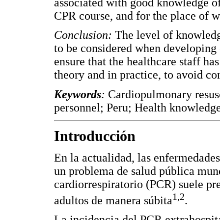
associated with good knowledge of 
CPR course, and for the place of w
Conclusion:
The level of knowledg
to be considered when developing c
ensure that the healthcare staff ha
theory and in practice, to avoid c
Keywords
:
Cardiopulmonary resusc
personnel; Peru; Health knowledge,
Introducción
En la actualidad, las enfermedade
un problema de salud pública mund
cardiorrespiratorio (PCR) suele pr
1,2
adultos de manera súbita
.
La incidencia del PCR extrahospita