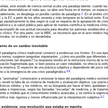
ala, este estado de ciencia normal oculta una paradoja latente: cuando las 
as desestabilizan el statu quo, se abre una fisura en el tiempo; un espacio de
1
xorablemente, se despliega un posible cambio de paradigma
. En el ámbito clí
 y la EC a partir de los años noventa y más temprano en la latitud norte. E
dujo paulatinamente la idea según la cual se requería de la apropiación de co
dística y la salud pública para aplicar de manera científica la medicina clíni
 acompañó de una actitud necesaria para desafiar los patrones establecidos 
o clínico. Por otra parte, con la MBE, se reconoció que en el acto médico h
imizaba, se ocultaba o se desdeñaba.
ento de un cambio inevitable
l paradigma clínico tradicional comenzó a evidenciar sus límites. En una époc
la norma, surgieron preguntas inquietantes: ¿cómo era posible que diferente
 soluciones tan dispares? La respuesta residía en la estructura misma de la m
ación fragmentada que, si bien poseía un valor indudable, no ofrecía la unifor
ia empírica. El espectro de una práctica subjetiva y dependiente del juicio ind
5
,
6
no a la emergencia de una crisis paradigmática
.
s "anomalías" comenzaron a erosionar la base del paradigma médico existent
s reveló la falta de un sistema de medición y evaluación objetiva. Las prácti
ísticos sólidos, y los médicos, en su búsqueda por hacer el bien, quedaban 
das e imprecisas, según las llamadas "escuelas" de medicina, y de tratamien
nte a medida que el conocimiento médico avanzaba, y se sentía la urgencia d
5
,
7
ntífica más rigurosa y menos influenciada por la interpretación subjetiva
.
 evidencia: una revolución que estaba en marcha