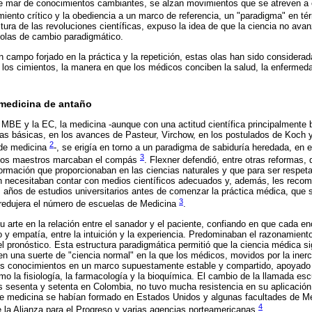
e mar de conocimientos cambiantes, se alzan movimientos que se atreven a c
amiento crítico y la obediencia a un marco de referencia, un "paradigma" en
tura de las revoluciones científicas, expuso la idea de que la ciencia no avan
 olas de cambio paradigmático.
un campo forjado en la práctica y la repetición, estas olas han sido consider
los cimientos, la manera en que los médicos conciben la salud, la enfermedad
 medicina de antaño
a MBE y la EC, la medicina -aunque con una actitud científica principalmente
ias básicas, en los avances de Pasteur, Virchow, en los postulados de Koch
2
 de medicina
-, se erigía en torno a un paradigma de sabiduría heredada, en e
3
e los maestros marcaban el compás
. Flexner defendió, entre otras reformas,
ormación que proporcionaban en las ciencias naturales y que para ser respeta
n necesitaban contar con medios científicos adecuados y, además, les recom
años de estudios universitarios antes de comenzar la práctica médica, que s
3
redujera el número de escuelas de Medicina
.
 arte en la relación entre el sanador y el paciente, confiando en que cada e
 empatía, entre la intuición y la experiencia. Predominaban el razonamiento 
 el pronóstico. Esta estructura paradigmática permitió que la ciencia médica s
en una suerte de "ciencia normal" en la que los médicos, movidos por la inerc
s conocimientos en un marco supuestamente estable y compartido, apoyado p
mo la fisiología, la farmacología y la bioquímica. El cambio de la llamada esc
s sesenta y setenta en Colombia, no tuvo mucha resistencia en su aplicació
e medicina se habían formado en Estados Unidos y algunas facultades de M
4
e la Alianza para el Progreso y varias agencias norteamericanas
.