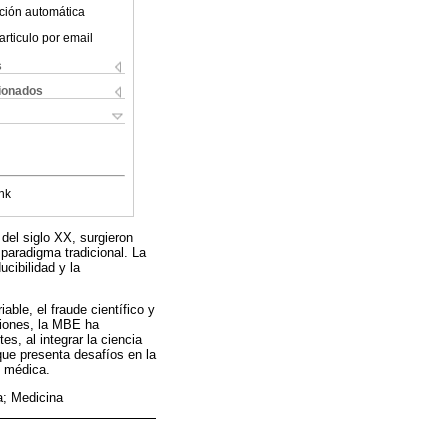
ción automática
articulo por email
s
cionados
nk
del siglo XX, surgieron
 paradigma tradicional. La
cibilidad y la
able, el fraude científico y
ciones, la MBE ha
s, al integrar la ciencia
que presenta desafíos en la
n médica.
a; Medicina