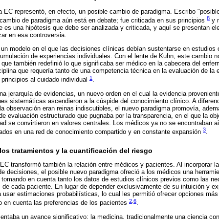
a EC representó, en efecto, un posible cambio de paradigma. Escribo "posible
8
cambio de paradigma aún está en debate; fue criticada en sus principios
y 
 es una hipótesis que debe ser analizada y criticada, y aquí se presentan el
zar en esa controversia.
un modelo en el que las decisiones clínicas debían sustentarse en estudios ci
umulación de experiencias individuales. Con el lente de Kuhn, este cambio no
que también redefinió lo que significaba ser médico en la cabecera del enfer
sciplina que requería tanto de una competencia técnica en la evaluación de la
1
principios al cuidado individual
.
na jerarquía de evidencias, un nuevo orden en el cual la evidencia provenient
nes sistemáticas ascendieron a la cúspide del conocimiento clínico. A diferenci
y la observación eran reinas indiscutibles, el nuevo paradigma promovía, adem
e evaluación estructurado que pugnaba por la transparencia, en el que la objet
dad se convirtieron en valores centrales. Los médicos ya no se encontraban ais
3
rados en una red de conocimiento compartido y en constante expansión
.
os tratamientos y la cuantificación del riesgo
EC transformó también la relación entre médicos y pacientes. Al incorporar la 
 de decisiones, el posible nuevo paradigma ofreció a los médicos una herrami
s, tomando en cuenta tanto los datos de estudios clínicos previos como las n
s de cada paciente. En lugar de depender exclusivamente de su intuición y ex
usar estimaciones probabilísticas, lo cual les permitió ofrecer opciones más
2
,
6
 en cuenta las preferencias de los pacientes
.
entaba un avance significativo: la medicina, tradicionalmente una ciencia c