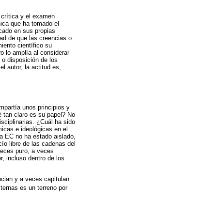
crítica y el examen
ínica que ha tomado el
scado en sus propias
dad de que las creencias o
ento científico su
ro lo amplía al considerar
 o disposición de los
l autor, la actitud es,
mpartía unos principios y
é tan claro es su papel? No
sciplinarias. ¿Cuál ha sido
icas e ideológicas en el
la EC no ha estado aislado,
cío libre de las cadenas del
veces puro, a veces
, incluso dentro de los
ocian y a veces capitulan
xternas es un terreno por