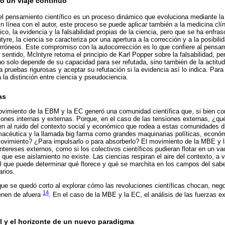
o un viaje continuo
l pensamiento científico es un proceso dinámico que evoluciona mediante la 
En línea con el autor, este proceso se puede aplicar también a la medicina cl
co, la evidencia y la falsabilidad propias de la ciencia, pero que se ha enfra
yre, la ciencia se caracteriza por una apertura a la corrección y a la posibili
róneos. Este compromiso con la autocorrección es lo que confiere al pensami
e sentido, Mclntyre retoma el principio de Karl Popper sobre la falsabilidad, pe
 no solo depende de su capacidad para ser refutada, sino también de la actitud
a pruebas rigurosas y aceptar su refutación si la evidencia así lo indica. Para e
la distinción entre ciencia y pseudociencia.
as
vimiento de la EBM y la EC generó una comunidad científica que, si bien co
iones internas y externas. Porque, en el caso de las tensiones externas, ¿qu
en al ruido del contexto social y económico que rodea a estas comunidades di
armacéutica y la llamada big farma como grandes maquinarias políticas, económ
movimiento? ¿Para impulsarlo o para absorberlo? El movimiento de la MBE y 
tereses externos, como si los colectivos científicos pudieran flotar en un va
ue ese aislamiento no existe. Las ciencias respiran el aire del contexto, a 
el que puede determinar qué florece y qué se marchita en los campos del saber
arios.
que se quedó corto al explorar cómo las revoluciones científicas chocan, neg
14
ienen de afuera
. En el caso de la MBE y la EC, el análisis de las fuerzas e
ial y el horizonte de un nuevo paradigma