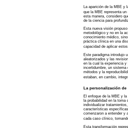
La aparición de la MBE y l
que la MBE representa un 
esta manera, considero que
de la ciencia para profundi
Esta nueva visión propuso 
metodológico y no en la ac
conocimiento médico, sino 
práctica clínica en una di
capacidad de aplicar estos 
Este paradigma introdujo u
aleatorizados y las revisio
en la cual la experiencia 
incertidumbre, un sistema d
métodos y la reproducibili
estaban, en cambio, integ
La personalización de l
El enfoque de la MBE y la 
la probabilidad en la toma
individualizar tratamiento
características específica
comenzaron a entender y a 
cada caso clínico, tomando
Esta transformación repres