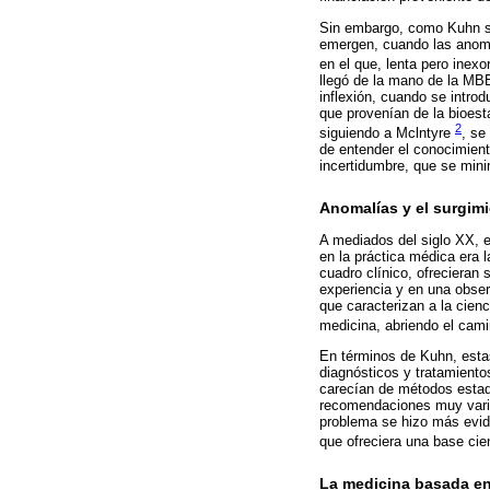
Sin embargo, como Kuhn señ
emergen, cuando las anomalí
en el que, lenta pero ine
llegó de la mano de la MBE
inflexión, cuando se intro
que provenían de la bioesta
2
siguiendo a Mclntyre
, se
de entender el conocimient
incertidumbre, que se min
Anomalías y el surgimi
A mediados del siglo XX, e
en la práctica médica era 
cuadro clínico, ofrecieran
experiencia y en una observ
que caracterizan a la cienc
medicina, abriendo el cami
En términos de Kuhn, esta
diagnósticos y tratamiento
carecían de métodos estad
recomendaciones muy varia
problema se hizo más evide
que ofreciera una base cie
La medicina basada en