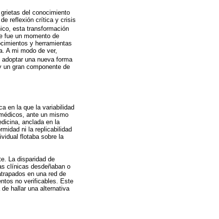
grietas del conocimiento
 reflexión crítica y crisis
nico, esta transformación
ste fue un momento de
nocimientos y herramientas
ca. A mi modo de ver,
y adoptar una nueva forma
ay un gran componente de
a en la que la variabilidad
s médicos, ante un mismo
edicina, anclada en la
midad ni la replicabilidad
ividual flotaba sobre la
e. La disparidad de
cas clínicas desdeñaban o
atrapados en una red de
tos no verificables. Este
e hallar una alternativa