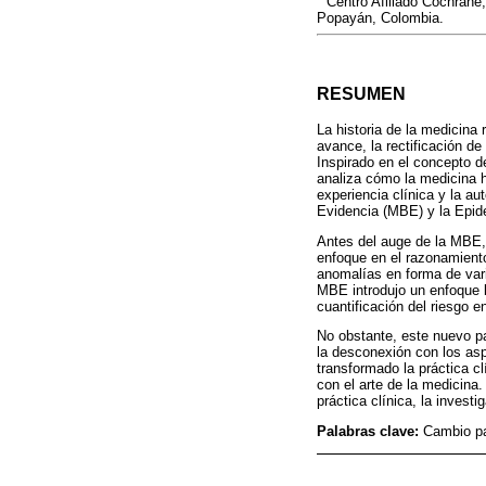
Centro Afiliado Cochrane,
Popayán, Colombia.
RESUMEN
La historia de la medicina 
avance, la rectificación d
Inspirado en el concepto 
analiza cómo la medicina h
experiencia clínica y la a
Evidencia (MBE) y la Epide
Antes del auge de la MBE,
enfoque en el razonamiento
anomalías en forma de varia
MBE introdujo un enfoque b
cuantificación del riesgo e
No obstante, este nuevo par
la desconexión con los as
transformado la práctica cl
con el arte de la medicina
práctica clínica, la invest
Palabras clave:
Cambio pa