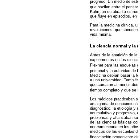
progreso. En medio de est
que oscilan entre el pens
Kuhn, en su obra La estruc
que fluye en episodios, en
Para la medicina clínica, 
revoluciones, que sacuden 
vida misma.
La ciencia normal y la
Antes de la aparición de l
experimentos en las cienc
Flexner para las escuelas
personal y la autoridad d
Medicina debían basar la f
a una universidad. Tambié
que cursaran al menos dos 
tiempo completo y que se 
Los médicos practicaban su
amalgama de conocimiento y
diagnóstico, la etiología y
acumulativo y progresivo, 
problemas y afianzaban su
de las ciencias básicas co
norteamericana en los año
médicos de las escuelas d
financiación proveniente d