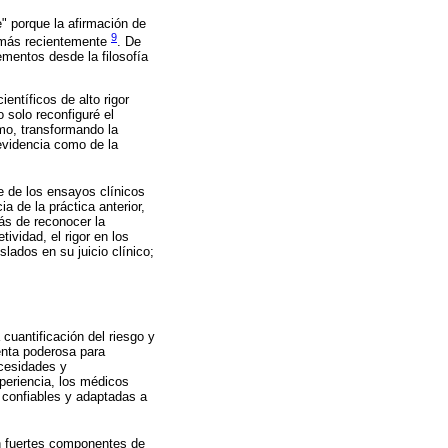
" porque la afirmación de
9
más recientemente
. De
ementos desde la filosofía
entíficos de alto rigor
 solo reconfiguré el
mo, transformando la
 evidencia como de la
e de los ensayos clínicos
a de la práctica anterior,
ás de reconocer la
ividad, el rigor en los
lados en su juicio clínico;
cuantificación del riesgo y
enta poderosa para
ecesidades y
periencia, los médicos
 confiables y adaptadas a
on fuertes componentes de