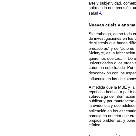
arte y subjetividad, comen
salto en la comprensión; u
1
salud
.
Nuevas crisis y anomal
Sin embargo, como todo ca
de investigaciones en los ú
de síntesis que hacen difíc
predadoras" y de "autores f
Mclntyre, es la fabricació
3
queremos que crea
. De 
universidades o los organi
caído en este fraude. Por o
desconexión con los aspe
influencia en las decision
A medida que la MBE y la 
repetidas hechas a partir 
sobrecarga de información 
publicar y por mantenerse 
la evidencia y que adolece
aplicación en los escenari
paradigma anterior que er
propios problemas, y pone d
clínico.