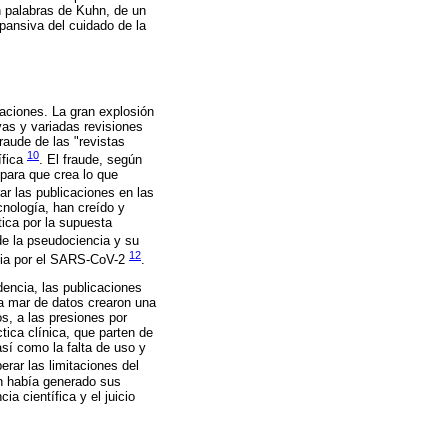
n palabras de Kuhn, de un
pansiva del cuidado de la
aciones. La gran explosión
vas y variadas revisiones
fraude de las "revistas
10
ífica
. El fraude, según
 para que crea lo que
r las publicaciones en las
cnología, han creído y
tica por la supuesta
 de la pseudociencia y su
12
emia por el SARS-CoV-2
.
encia, las publicaciones
na mar de datos crearon una
s, a las presiones por
tica clínica, que parten de
sí como la falta de uso y
erar las limitaciones del
én había generado sus
a científica y el juicio