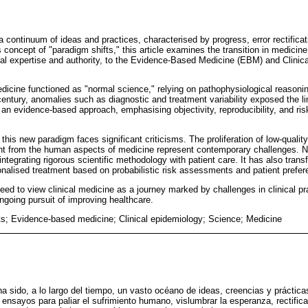
a continuum of ideas and practices, characterised by progress, error rectificat
ncept of "paradigm shifts," this article examines the transition in medicine 
cal expertise and authority, to the Evidence-Based Medicine (EBM) and Clinic
dicine functioned as "normal science," relying on pathophysiological reasoni
ntury, anomalies such as diagnostic and treatment variability exposed the limi
 evidence-based approach, emphasising objectivity, reproducibility, and risk q
his new paradigm faces significant criticisms. The proliferation of low-quality 
t from the human aspects of medicine represent contemporary challenges.
 integrating rigorous scientific methodology with patient care. It has also tran
sonalised treatment based on probabilistic risk assessments and patient prefe
 need to view clinical medicine as a journey marked by challenges in clinical p
ongoing pursuit of improving healthcare.
ts; Evidence-based medicine; Clinical epidemiology; Science; Medicine
ha sido, a lo largo del tiempo, un vasto océano de ideas, creencias y práctica
e ensayos para paliar el sufrimiento humano, vislumbrar la esperanza, rectificar