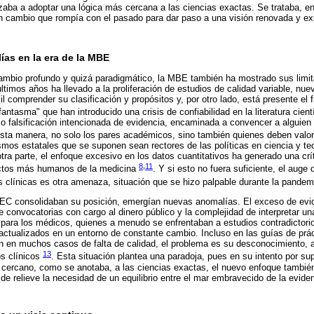
zaba a adoptar una lógica más cercana a las ciencias exactas. Se trataba, e
n cambio que rompía con el pasado para dar paso a una visión renovada y ex
ías en la era de la MBE
mbio profundo y quizá paradigmático, la MBE también ha mostrado sus limit
ltimos años ha llevado a la proliferación de estudios de calidad variable, nue
il comprender su clasificación y propósitos y, por otro lado, está presente el 
antasma" que han introducido una crisis de confiabilidad en la literatura cient
n o falsificación intencionada de evidencia, encaminada a convencer a alguien
esta manera, no solo los pares académicos, sino también quienes deben valora
smos estatales que se suponen sean rectores de las políticas en ciencia y te
tra parte, el enfoque excesivo en los datos cuantitativos ha generado una crí
8
,
11
ctos más humanos de la medicina
. Y si esto no fuera suficiente, el auge
es clínicas es otra amenaza, situación que se hizo palpable durante la pand
EC consolidaban su posición, emergían nuevas anomalías. El exceso de evid
de convocatorias con cargo al dinero público y la complejidad de interpretar u
para los médicos, quienes a menudo se enfrentaban a estudios contradictorio
actualizados en un entorno de constante cambio. Incluso en las guías de prác
n en muchos casos de falta de calidad, el problema es su desconocimiento, a
13
os clínicos
. Esta situación plantea una paradoja, pues en su intento por sup
a cercano, como se anotaba, a las ciencias exactas, el nuevo enfoque tambi
e relieve la necesidad de un equilibrio entre el mar embravecido de la evidenci