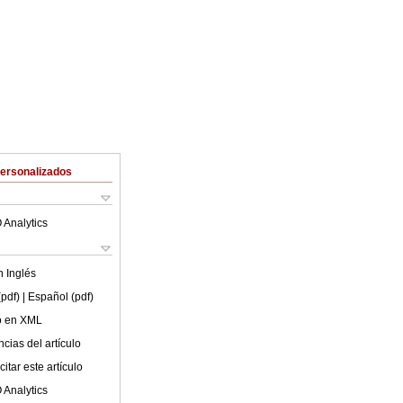
Personalizados
 Analytics
en
Inglés
(pdf)
| Español (pdf)
lo en XML
cias del artículo
itar este artículo
 Analytics