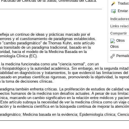
 Facultad de Ciencias de la Salud, Universidad del Cauca.
Traduc
Enviar 
Indicadore
Links rela
Compartir
refleja un continuo de ideas y prácticas marcado por el
e errores y el cuestionamiento de paradigmas establecidos.
Otros
de "cambio paradigmático" de Thomas Kuhn, este artículo
Otros
a transitado de un paradigma tradicional, basado en la
utoridad, hacia el modelo de la Medicina Basada en la
miología Clínica (EC).
Permali
 la medicina funcionaba como una "ciencia normal", con un
 fisiopatológico y la autoridad académica. Sin embargo, en la segunda mitad 
bilidad en diagnósticos y tratamientos, lo que evidenció las limitaciones del
asado en pruebas científicas rigurosas, promoviendo la objetividad, la reprodu
n la toma de decisiones clínicas.
adigma también enfrenta críticas. La proliferación de estudios de calidad vari
pectos humanos de la medicina son desafíos actuales. A pesar de sus limita
ínica, marcando un cambio significativo en la relación entre médicos y paciente
. Este artículo subraya la necesidad de ver la medicina clínica como un viaje 
igación y la evidencia científica en la búsqueda continua de mejorar la atenció
radigmático; Medicina basada en la evidencia; Epidemiología clínica; Cienci