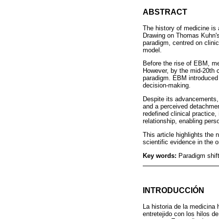
ABSTRACT
The history of medicine is 
Drawing on Thomas Kuhn's co
paradigm, centred on clini
model.
Before the rise of EBM, me
However, by the mid-20th ce
paradigm. EBM introduced an
decision-making.
Despite its advancements, t
and a perceived detachmen
redefined clinical practice,
relationship, enabling per
This article highlights the
scientific evidence in the 
Key words:
Paradigm shif
INTRODUCCIÓN
La historia de la medicina 
entretejido con los hilos d