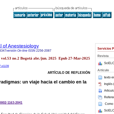
 of Anestesiology
Servicios 
3347
versión On-line
ISSN
2256-2087
Revista
l. vol.53 no.2 Bogotá abr./jun. 2025 Epub 27-Mar-2025
SciELO
7.e1139
Articulo
ARTÍCULO DE REFLEXIÓN
texto 
radigmas: un viaje hacia el cambio en la
Inglés 
Articu
Referen
-0002-1163-2041
Como c
SciELO