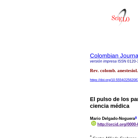
Colombian Journal
versión impresa
ISSN
0120-
Rev. colomb. anestesio
https://doi.org/10.5554/2256208
El pulso de los pa
ciencia médica
a
Mario Delgado-Noguera
http://orcid.org/0000
a