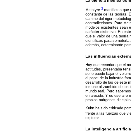
La ciencia médica com
3
Mclntyre
manifiesta que e
constante de las teorías. 
camino del rigor metodológi
contradicciones. Para Mclnt
modelos existentes sean er
carácter distintivo. En est
que el valor de una teoría
científicos para someterla 
además, determinante para 
Las influencias extern
Hay que recordar que el mo
actitudes, presentaba tens
se le puede bajar el volum
el papel de la industria f
desarrollo de las de este 
inmune al zumbido de los in
mundo real. Pero sabemos q
enrarecido. Y es ese aire 
propios márgenes disciplin
Kuhn ha sido criticado por
frente a las fuerzas que v
explorar.
La inteligencia artific