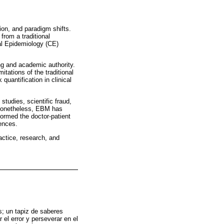
ion, and paradigm shifts.
from a traditional
al Epidemiology (CE)
ng and academic authority.
tations of the traditional
uantification in clinical
studies, scientific fraud,
 Nonetheless, EBM has
sformed the doctor-patient
rences.
ractice, research, and
s; un tapiz de saberes
 el error y perseverar en el