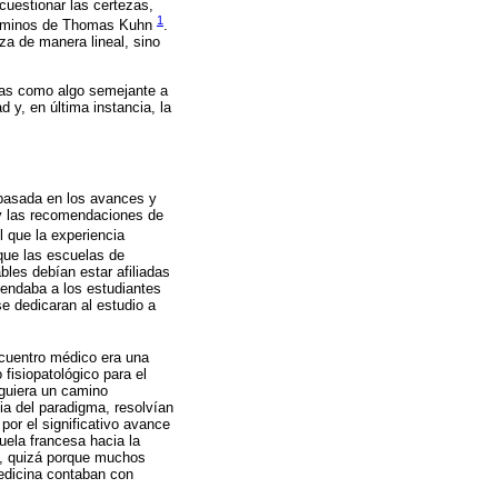
uestionar las certezas,
1
 términos de Thomas Kuhn
.
za de manera lineal, sino
adas como algo semejante a
 y, en última instancia, la
 basada en los avances y
 y las recomendaciones de
l que la experiencia
 que las escuelas de
bles debían estar afiliadas
endaba a los estudiantes
e dedicaran al estudio a
ncuentro médico era una
fisiopatológico para el
iguiera un camino
ia del paradigma, resolvían
or el significativo avance
uela francesa hacia la
n, quizá porque muchos
edicina contaban con