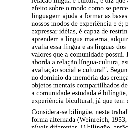
relação língua e cultura, e diz que
efeito sobre o modo como se perceb
linguagem ajuda a formar as bases
nossos modos de experiência e é; 
expressar idéias, é capaz de restri
aprendem a língua materna, adqu
avalia essa língua e as línguas dos
valores que a comunidade possui. 
aborda a relação língua-cultura, es
avaliação social e cultural". Segun
no domínio da memória das crenç
objetos mentais compartilhados de 
a comunidade estudada é bilíngüe
experiência bicultural, já que tem 
Considera-se bilíngüe, neste trabal
forma alternada (Weinreich, 1953, 
níveis diferentes. O bilíngüe, ent