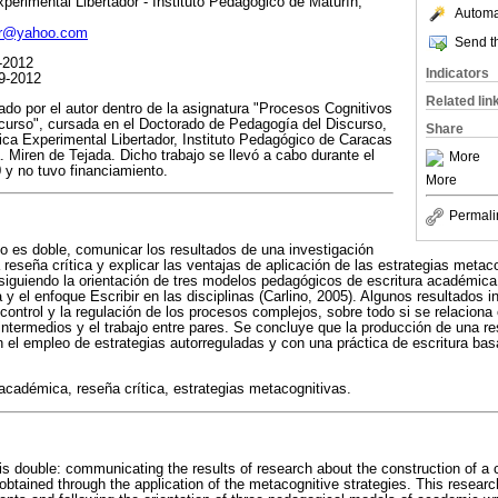
erimental Libertador - Instituto Pedagógico de Maturín,
Automat
alr@yahoo.com
Send th
-2012
Indicators
9-2012
Related lin
lado por el autor dentro de la asignatura "Procesos Cognitivos
curso", cursada en el Doctorado de Pedagogía del Discurso,
Share
ca Experimental Libertador, Instituto Pedagógico de Caracas
. Miren de Tejada. Dicho trabajo se llevó a cabo durante el
More
y no tuvo financiamiento.
More
Permali
ulo es doble, comunicar los resultados de una investigación
 reseña crítica y explicar las ventajas de aplicación de las estrategias metac
siguiendo la orientación de tres modelos pedagógicos de escritura académica:
y el enfoque Escribir en las disciplinas (Carlino, 2005). Algunos resultados i
ontrol y la regulación de los procesos complejos, sobre todo si se relaciona 
 intermedios y el trabajo entre pares. Se concluye que la producción de una re
n el empleo de estrategias autorreguladas y con una práctica de escritura b
académica, reseña crítica, estrategias metacognitivas.
 is double: communicating the results of research about the construction of a c
obtained through the application of the metacognitive strategies. This resear