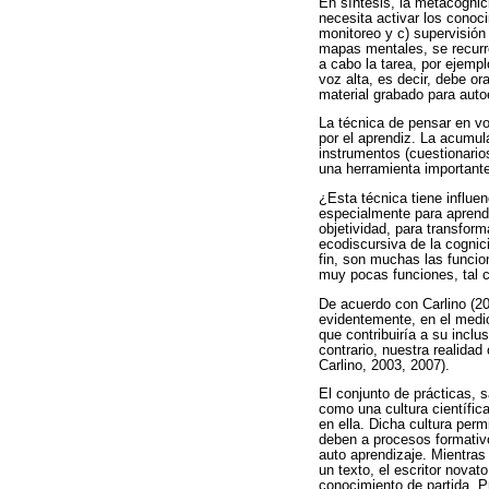
En síntesis, la metacognici
necesita activar los conoci
monitoreo y c) supervisión
mapas mentales, se recurre
a cabo la tarea, por ejempl
voz alta, es decir, debe o
material grabado para auto
La técnica de pensar en vo
por el aprendiz. La acumul
instrumentos (cuestionario
una herramienta importante
¿Esta técnica tiene influen
especialmente para aprender
objetividad, para transform
ecodiscursiva de la cognic
fin, son muchas las funcio
muy pocas funciones, tal c
De acuerdo con Carlino (200
evidentemente, en el medio
que contribuiría a su incl
contrario, nuestra realida
Carlino, 2003, 2007).
El conjunto de prácticas, 
como una cultura científic
en ella. Dicha cultura perm
deben a procesos formativos
auto aprendizaje. Mientras 
un texto, el escritor novat
conocimiento de partida. Pr