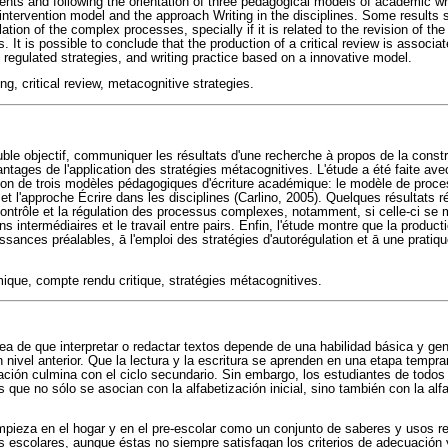
ents and following the orientation of three pedagogical models of academic wr
l intervention model and the approach Writing in the disciplines. Some results
ation of the complex processes, specially if it is related to the revision of the
s. It is possible to conclude that the production of a critical review is associa
 regulated strategies, and writing practice based on a innovative model.
g, critical review, metacognitive strategies.
uble objectif, communiquer les résultats d'une recherche à propos de la cons
vantages de l'application des stratégies métacognitives. L'étude a été faite av
tion de trois modèles pédagogiques d'écriture académique: le modèle de proces
et l'approche Écrire dans les disciplines (Carlino, 2005). Quelques résultats r
ontrôle et la régulation des processus complexes, notamment, si celle-ci se m
ons intermédiaires et le travail entre pairs. Enfin, l'étude montre que la produc
issances préalables, ā l'emploi des stratégies d'autorégulation et ā une pratiq
ique, compte rendu critique, stratégies métacognitives.
ea de que interpretar o redactar textos depende de una habilidad básica y gen
 nivel anterior. Que la lectura y la escritura se aprenden en una etapa tempr
zación culmina con el ciclo secundario. Sin embargo, los estudiantes de todos
 que no sólo se asocian con la alfabetización inicial, sino también con la al
mpieza en el hogar y en el pre-escolar como un conjunto de saberes y usos r
escolares, aunque éstas no siempre satisfagan los criterios de adecuación y