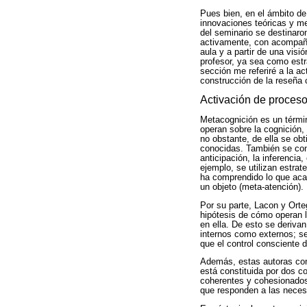
Pues bien, en el ámbito de 
innovaciones teóricas y me
del seminario se destinaron
activamente, con acompañam
aula y a partir de una vis
profesor, ya sea como estr
sección me referiré a la ac
construcción de la reseña c
Activación de proceso
Metacognición es un términ
operan sobre la cognición,
no obstante, de ella se ob
conocidas. También se conc
anticipación, la inferencia
ejemplo, se utilizan estra
ha comprendido lo que aca
un objeto (meta-atención).
Por su parte, Lacon y Orte
hipótesis de cómo operan l
en ella. De esto se deriva
internos como externos; se
que el control consciente 
Además, estas autoras cons
está constituida por dos c
coherentes y cohesionados 
que responden a las necesi