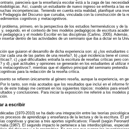
 contrario, pareciera que la enseñanza escolar está a la zaga de las necesidad
todológicas. Así, cuando un estudiante de nuevo ingreso se enfrenta a las ex
muchas incompetencias. Teniendo en cuenta esta realidad, planifiqué una inv
n Pedagogía del Discurso que cursaba, vinculada con la construcción de la re
cedimientos cognitivos y metacognitivos.
l problema, primero, en la perspectiva de los estudios hermenéuticos y de la
l y, segundo, en el contexto de tres modelos pedagógicos de escritura acadé
ón pedagógica y el modelo Escribir en las disciplinas (Carlino, 2005). Además
de insertar dentro de las actividades de un seminario que iba a dictar en la Un
ción que guiaron el desarrollo de dicha experiencia son: a) ¿los estudiantes 
actar cada una de las partes de una reseña?, b) ¿qué incidencia tiene el conoc
ticas?, c) ¿qué dificultades entraña la escritura de reseñas críticas pero con
? y d) ¿qué actitudes y opiniones se generarán en los estudiantes al utiliza
s metacognitivos?, mientras que el objetivo principal del seminario pretendía 
ognitivas para la redacción de la reseña crítica.
esento se refieren únicamente al género reseña, aunque la experiencia, en ge
Por lo tanto, son más acotados que los resultados que incluí en el informe fin
os de este trabajo me centraré en los siguientes tópicos: modelos para enseñar
ltados y conclusiones. Para iniciar la exposición me referiré a los modelos 
ción.
r a escribir
 décadas (1970-2010) se ha dado una integración entre las teorías psicológicas
los procesos de aprendizaje y enseñanza de la lectura y de la escritura. El 
ías cognitivas y gracias a tres aportes significativos: Flavell (según Perona
alia (1987). El segundo impacto le pertenece a las interdisciplinas, especial