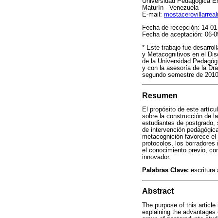
Universidad Pedagógica Exp
Maturín - Venezuela
E-mail:
mostacerovillarre
Fecha de recepción: 14-01
Fecha de aceptación: 06-0
* Este trabajo fue desarrol
y Metacognitivos en el Dis
de la Universidad Pedagógi
y con la asesoría de la Dra
segundo semestre de 2010 
Resumen
El propósito de este artíc
sobre la construcción de la
estudiantes de postgrado, 
de intervención pedagógica 
metacognición favorece el c
protocolos, los borradores
el conocimiento previo, co
innovador.
Palabras Clave:
escritura 
Abstract
The purpose of this article
explaining the advantages 