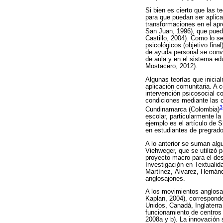
Si bien es cierto que las t
para que puedan ser aplica
transformaciones en el apre
San Juan, 1996), que pued
Castillo, 2004). Como lo s
psicológicos (objetivo fina
de ayuda personal se convi
de aula y en el sistema edu
Mostacero, 2012).
Algunas teorías que inicia
aplicación comunitaria. A 
intervención psicosocial c
condiciones mediante las c
3
Cundinamarca (Colombia)
escolar, particularmente la
ejemplo es el artículo de S
en estudiantes de pregrado
A lo anterior se suman al
Viehweger, que se utilizó 
proyecto macro para el des
Investigación en Textualid
Martínez, Álvarez, Hernánd
anglosajones.
A los movimientos anglosajo
Kaplan, 2004), correspond
Unidos, Canadá, Inglaterra
funcionamiento de centros d
2008a y b). La innovación s