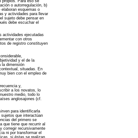
al propios. Para eso se
ación o autorregulación, b)
 se elaboran esquemas o
s y actividades para llevar
 el sujeto debe pensar en
spués debe escuchar el
as actividades ejecutadas
lementar con otros
tos de registro constituyen
considerable,
jetividad y el de la
a la dimensión
contextual, situadas. En
 muy bien con el empleo de
frecuencia y,
ribir a los novatos, lo
nuestro medio, todo lo
países anglosajones (cf.
rven para identificarla
 sujetos que interactúan
encias del primero se
 que tiene que recurrir al
r y corregir recursivamente
ia ni por transformar el
icas, si éstas se realizan