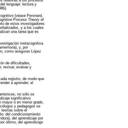
es relativas a los procesos
el lenguaje: lectura y
986).
 cognitivo (véase Peronard,
ognitive Process Theory of
to de estos investigadores
rbalizados, y a los cuales
alizan una tarea que es
nvestigación metacognitiva
amemoria), y, por
ción, como aseguran López
ón de dificultades,
, revisar, evaluar y
cada registro, de modo que
render a aprender, el
 entonces, no sólo se
izaje significativo
en mayor o en menor grado,
sicólogos y pedagogos se
 teorías sobre el
glo: del condicionamiento
ndura), del aprendizaje por
por último, del aprendizaje