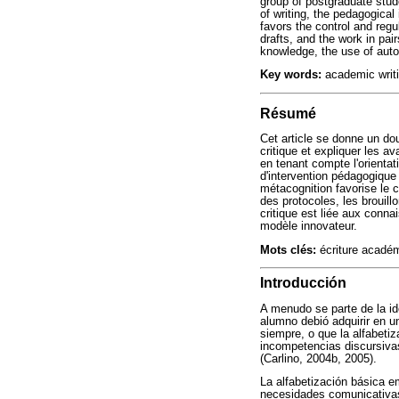
group of postgraduate stud
of writing, the pedagogica
favors the control and regul
drafts, and the work in pair
knowledge, the use of auto
Key words:
academic writin
Résumé
Cet article se donne un do
critique et expliquer les a
en tenant compte l'orienta
d'intervention pédagogique 
métacognition favorise le c
des protocoles, les brouill
critique est liée aux conna
modèle innovateur.
Mots clés:
écriture académ
Introducción
A menudo se parte de la id
alumno debió adquirir en un
siempre, o que la alfabeti
incompetencias discursivas
(Carlino, 2004b, 2005).
La alfabetización básica e
necesidades comunicativas 