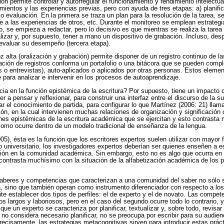
ón permite controlar y autorregular el funcionamiento y rendimiento intelectu
mientos y las experiencias previas, pero con ayuda de tres etapas: a) planific
 o evaluación. En la primera se traza un plan para la resolución de la tarea,
 a las experiencias de otros, etc. Durante el monitoreo se emplean estrategia
o, se empieza a redactar, pero lo decisivo es que mientras se realiza la tarea
ralizar y, por supuesto, tener a mano un dispositivo de grabación. Incluso, de
evaluar su desempeño (tercera etapa).
z alta (oralización y grabación) permite disponer de un registro continuo de l
ación de registros conforma un portafolio o una bitácora que se pueden comp
s o entrevistas), auto-aplicados o aplicados por otras personas. Estos elemen
 para analizar e intervenir en los procesos de autoaprendizaje.
cia en la función epistémica de la escritura? Por supuesto, tiene un impacto 
 a pensar y reflexionar, para construir una interfaz entre el discurso de la sub
ar el conocimiento de partida, para configurar lo que Martínez (2006: 21) llam
ión, en la cual intervienen muchas relaciones de organización y significación 
nes epistémicas de la escritura académica que se ejercitan y esto contrasta
omo ocurre dentro de un modelo tradicional de enseñanza de la lengua.
5), ésta es la función que los escritores expertos suelen utilizar con mayor 
 universitario, los investigadores expertos deberían ser quienes enseñen a esc
usión en la comunidad académica. Sin embargo, esto no es algo que ocurra en 
d contrasta muchísimo con la situación de la alfabetización académica de los 
saberes y competencias que caracterizan a una comunidad del saber no sólo si
a, sino que también operan como instrumento diferenciador con respecto a los
ite establecer dos tipos de perfiles: el de experto y el de novato. Las compet
 largos y laboriosos, pero en el caso del segundo ocurre todo lo contrario, ya
que un experto se caracteriza por planificar, textualizar y, sobre todo, revisa
o no considera necesario planificar, no se preocupa por escribir para su audienc
ecisamente, las estrategias metacognitivas sirven para introducir estas práct