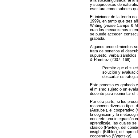
a la sociolingüística, al a
y subprocesos de naturalez
escritura como saberes que
El iniciador de la teoría c
1999), en tanto que tres 
Writing (véase Camps & Mi
eran los mecanismos intern
se puede acceder, consecu
grabada.
Algunos procedimientos son
trata de ponerlos al descu
supuesto, verbalizándolos 
& Ramírez (2007: 169)
Permite que el sujet
solución y evaluació
descartar estrategi
Este proceso es grabado e
el mismo sujeto o un evalua
docente para reorientar el t
Por otra parte, si los pro
reconocen diversos tipos de
(Ausubel), el cooperativo
la cognición y la metacog
concrete una integración e
aprendizaje, las cuales se
clásico (Pavlov), del condi
insight (Köhler), del apren
cooperativo (Vygotsky).