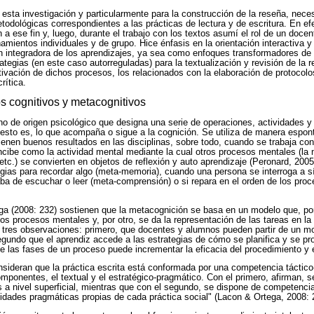
esta investigación y particularmente para la construcción de la reseña, neces
todológicas correspondientes a las prácticas de lectura y de escritura. En ef
 a ese fin y, luego, durante el trabajo con los textos asumí el rol de un docen
ientos individuales y de grupo. Hice énfasis en la orientación interactiva y 
ión integradora de los aprendizajes, ya sea como enfoques transformadores de 
ategias (en este caso autorreguladas) para la textualización y revisión de la 
tivación de dichos procesos, los relacionados con la elaboración de protocolo
rítica.
s cognitivos y metacognitivos
o de origen psicológico que designa una serie de operaciones, actividades 
 esto es, lo que acompaña o sigue a la cognición. Se utiliza de manera espont
tienen buenos resultados en las disciplinas, sobre todo, cuando se trabaja co
ibe como la actividad mental mediante la cual otros procesos mentales (la m
, etc.) se convierten en objetos de reflexión y auto aprendizaje (Peronard, 200
tegias para recordar algo (meta-memoria), cuando una persona se interroga a 
ba de escuchar o leer (meta-comprensión) o si repara en el orden de los pro
ga (2008: 232) sostienen que la metacognición se basa en un modelo que, por
os procesos mentales y, por otro, se da la representación de las tareas en l
n tres observaciones: primero, que docentes y alumnos pueden partir de un m
gundo que el aprendiz accede a las estrategias de cómo se planifica y se pro
de las fases de un proceso puede incrementar la eficacia del procedimiento y
ideran que la práctica escrita está conformada por una competencia táctico-
omponentes, el textual y el estratégico-pragmático. Con el primero, afirman, s
a nivel superficial, mientras que con el segundo, se dispone de competencia
dades pragmáticas propias de cada práctica social" (Lacon & Ortega, 2008: 2