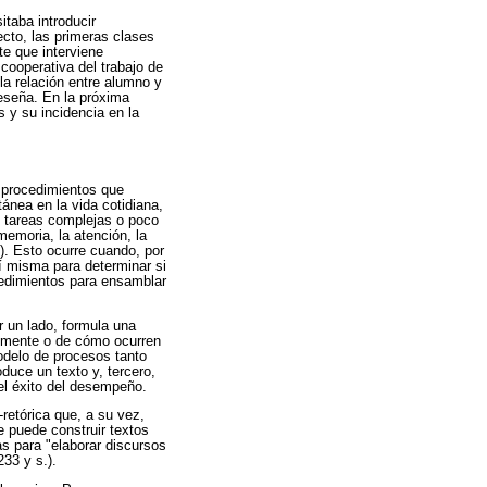
itaba introducir
ecto, las primeras clases
te que interviene
cooperativa del trabajo de
la relación entre alumno y
reseña. En la próxima
s y su incidencia en la
y procedimientos que
ánea en la vida cotidiana,
n tareas complejas o poco
emoria, la atención, la
5). Esto ocurre cuando, por
sí misma para determinar si
cedimientos para ensamblar
 un lado, formula una
a mente o de cómo ocurren
odelo de procesos tanto
duce un texto y, tercero,
 el éxito del desempeño.
retórica que, a su vez,
e puede construir textos
s para "elaborar discursos
33 y s.).