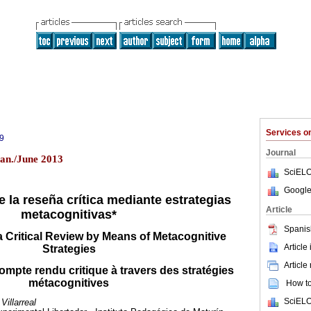
Services 
9
Journal
Jan./June 2013
SciELO
Google
 la reseña crítica mediante estrategias
Article
metacognitivas*
Spanis
a Critical Review by Means of Metacognitive
Article
Strategies
Article
mpte rendu critique à travers des stratégies
métacognitives
How to 
SciELO
illarreal