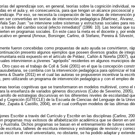
eorías del aprendizaje son, en general, teorías sobre la cognición individual, 
das en el aula y, en consecuencia, para que tengan un alcance psicosocial y
ndizaje. Por eso, se necesita la cooperación de las teorías de intervención p
en ser convertidas en teorías de intervención pedagógica (Martínez, Álvarez
eñala San Juan: "se interviene sobre sistemas y estructuras sociales para re
l) a través del cambio social (efecto inmediato)" (1996: 10). Las teorías que
erten en programas sociales. En este caso la meta es el docente y, por end
cativo en general (Arnoux, Borsinger, Carlino, di Stefano, Pereira & Silvestri,
lmente fueron concebidas como propuestas de auto ayuda se convirtieron, ráp
continuación presento algunos ejemplos que poseen diversos grados de integr
omunitaria está expuesto en el artículo de Peláez, Cañón & Noreña (2007), qu
uales intervinieron a jóvenes "agrópolis" residentes en algunos municipios d
. Otro caso es el trabajo de Coll & Solé (2001) en el que la concepción constr
 ausubeliana, se combina con la intervención pedagógica para optimizar el tra
ierra & Duarte (2011) en el cual las autoras se propusieron incentivar la escrit
, pero utilizando un programa de intervención pedagógica y con el empleo de 
gunas teorías cognitivas que se transformaron en modelos multinivel, como e
para la enseñanza de variados géneros discursivos (Cubo de Severino, 2005), 
arrollo de estrategias discursivas en los diferentes niveles de escolaridad 
ad y Cognición (GITECLE) de la Escuela de Ciencias del Lenguaje de la Univer
ez, Zapata & Castillo, 2004), en el cual confluyen modelos de las últimas d
nes Escribir a través del Currículo y Escribir en las disciplinas (Carlino, 20
en programas muy exitosos de alfabetización académica que se dieron en un
 y Australia. Dichos programas se basan en el entrenamiento de tutores extern
e escritura, talleres de escritura intensiva y estrategias de revisión y correcc
e inició en el nivel universitario, no obstante, se ha podido adaptar y extende