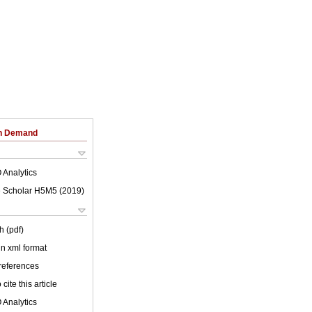
on Demand
 Analytics
 Scholar H5M5 (
2019
)
h (pdf)
 in xml format
 references
cite this article
 Analytics