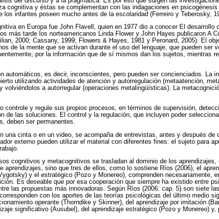
nálisis del discurso y a la pragmática. Es por eso que surgen las investigacion
a cognitiva y éstas se complementan con las indagaciones en psicogénesis d
 los infantes poseen mucho antes de la escolaridad (Ferreiro y Teberosky, 1
ognitiva en Europa fue John Flavell, quien en 1977 dio a conocer El desarrollo
años más tarde los norteamericanos Linda Flower y John Hayes publicaron A C
lian, 2000; Cassany, 1999; Flowers & Hayes, 1981 y Peronard, 2005). El obje
os de la mente que se activan durante el uso del lenguaje, que pueden ser ve
entemente, por la información que de sí mismos dan los sujetos, mientras re
 automáticos, es decir, inconscientes, pero pueden ser concienciados. La i
bierto utilizando actividades de atención y autorregulación (metaatención, met
y volviéndolos a autorregular (operaciones metalingüísticas). La metacogni
o controle y regule sus propios procesos, en términos de supervisión, detecci
n de las soluciones. El control y la regulación, que incluyen poder seleccionar
as, deben ser permanentes.
n una cinta o en un video, se acompaña de entrevistas, antes y después de 
dor externo pueden utilizar el material con diferentes fines: el sujeto para ap
rabajo.
cesos cognitivos y metacognitivos se trasladan al dominio de los aprendizajes,
 aprendizajes, sino que tres de ellos, como lo sostiene Ríos (2006), el aprend
 (Vygotsky) y el estratégico (Pozo y Monereo), comprenden necesariamente, 
nición. Es deseable que por esa cooperación que siempre ha existido entre p
ntre las propuestas más innovadoras. Según Ríos (2006: cap. 5) son siete las
 corresponden con los aportes de las teorías psicológicas del último medio si
cionamiento operante (Thorndike y Skinner), del aprendizaje por imitación (Ba
dizaje significativo (Ausubel), del aprendizaje estratégico (Pozo y Monereo) y, 