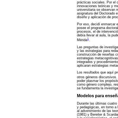
prácticas sociales. Por el
innovaciones teóricas y me
universitaria se observan 
asignatura del Doctorado e
diseño y aplicación de pro
Por eso, decidí enmarcar e
posee el programa doctora
procesos, el de intervenci
debía llevar al aula, la pu
1
Mérida
.
Las preguntas de investiga
y las estrategias para red
construcción de reseñas crí
estrategias metacognitivas
integrados y procedimiento
aplicaran estrategias metac
Los resultados que aquí pr
otros géneros discursivos. 
poder plasmar los propósit
como género complejo, resu
se fundamenta la investiga
Modelos para enseña
Durante las últimas cuatro
y pedagógicas, en torno a 
al advenimiento de las teor
(1981) y Bereiter & Scardam