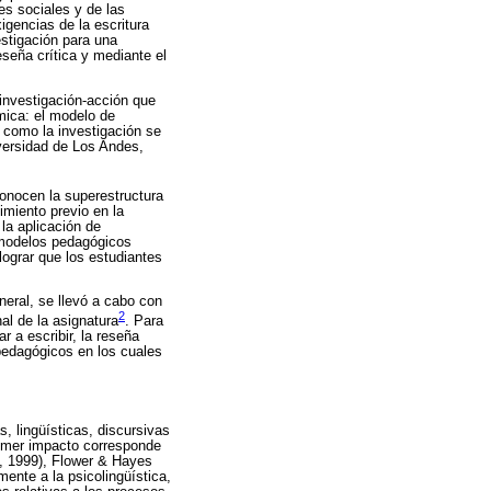
es sociales y de las
igencias de la escritura
estigación para una
seña crítica y mediante el
 investigación-acción que
mica: el modelo de
, como la investigación se
iversidad de Los Andes,
conocen la superestructura
imiento previo en la
 la aplicación de
r modelos pedagógicos
lograr que los estudiantes
neral, se llevó a cabo con
2
al de la asignatura
. Para
 a escribir, la reseña
pedagógicos en los cuales
, lingüísticas, discursivas
primer impacto corresponde
rd, 1999), Flower & Hayes
mente a la psicolingüística,