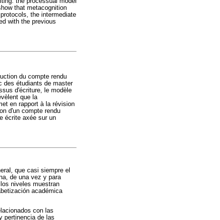
iting: the processual model
 show that metacognition
 protocols, the intermediate
ted with the previous
truction du compte rendu
ec des étudiants de master
sus d'écriture, le modèle
évèlent que la
et en rapport à la révision
tion d'un compte rendu
ue écrite axée sur un
eral, que casi siempre el
ana, de una vez y para
 los niveles muestran
fabetización académica
elacionados con las
 pertinencia de las