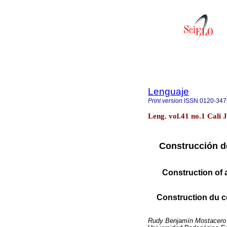
Lenguaje
Print version
ISSN
0120-347
Leng. vol.41 no.1 Cali 
Construcción de
Construction of 
Construction du co
Rudy Benjamín Mostacero V