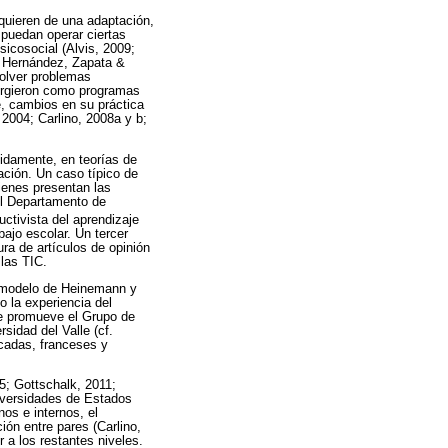
requieren de una adaptación,
 puedan operar ciertas
sicosocial (Alvis, 2009;
, Hernández, Zapata &
solver problemas
 surgieron como programas
e, cambios en su práctica
 2004; Carlino, 2008a y b;
idamente, en teorías de
ación. Un caso típico de
ienes presentan las
el Departamento de
uctivista del aprendizaje
bajo escolar. Un tercer
ura de artículos de opinión
las TIC.
l modelo de Heinemann y
o la experiencia del
que promueve el Grupo de
sidad del Valle (cf.
écadas, franceses y
05; Gottschalk, 2011;
iversidades de Estados
os e internos, el
ión entre pares (Carlino,
r a los restantes niveles.