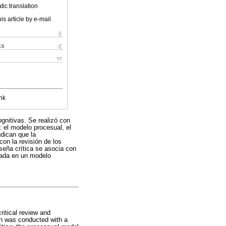
ic translation
is article by e-mail
ks
nk
ognitivas. Se realizó con
 el modelo procesual, el
ndican que la
con la revisión de los
seña crítica se asocia con
asada en un modelo
ritical review and
ch was conducted with a