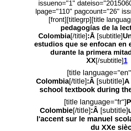
issueno="1" dateiso="201506
lpage="110" pagcount="26" is
[front][titlegrp][title langu
pedagogías de la lec
Colombia
[/title]
:Â
[subtitle]
Un
estudios que se enfocan en e
durante la primera mitad
XX
[/subtitle]
1
[title language="en"
Colombia
[/title]
:Â
[subtitle]
A
school textbook during the 
[title language="fr"]
P
Colombie
[/title]
:Â
[subtitle]
l'accent sur le manuel scol
du XXe sièc