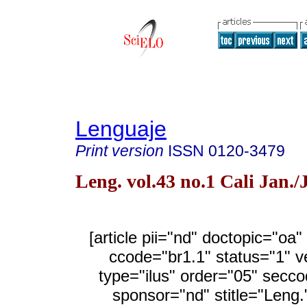
Lenguaje
Print version
ISSN
0120-3479
Leng. vol.43 no.1 Cali Jan.
[article pii="nd" doctopic="oa
ccode="br1.1" status="1" v
type="ilus" order="05" secc
sponsor="nd" stitle="Leng.