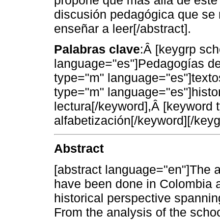
discusión pedagógica que se
enseñar a leer[/abstract].
Palabras clave
:Â [keygrp sc
language="es"]Pedagogías de 
type="m" language="es"]texto
type="m" language="es"]histor
lectura[/keyword],Â [keyword
alfabetización[/keyword][/keyg
Abstract
[abstract language="en"]The ar
have been done in Colombia ab
historical perspective spanning 
From the analysis of the scho