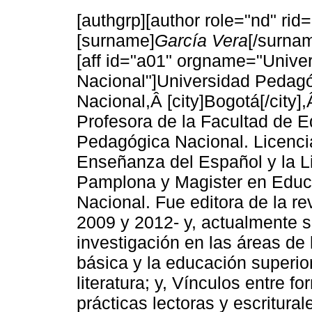
[authgrp][author role="nd" rid
[surname]
García Vera
[/surnam
[aff id="a01" orgname="Unive
Nacional"]Universidad Pedag
Nacional,Â [city]Bogotá[/city]
Profesora de la Facultad de E
Pedagógica Nacional. Licenci
Enseñanza del Español y la Li
Pamplona y Magister en Educ
Nacional. Fue editora de la r
2009 y 2012- y, actualmente
investigación en las áreas de 
básica y la educación superio
literatura; y, Vínculos entre 
prácticas lectoras y escritural