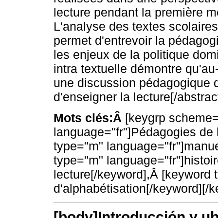
lecture pendant la première m
L'analyse des textes scolaires 
permet d'entrevoir la pédagogi
les enjeux de la politique dom
intra textuelle démontre qu'au
une discussion pédagogique q
d'enseigner la lecture[/abstract
Mots clés:Â
[keygrp scheme=
language="fr"]Pédagogies de l
type="m" language="fr"]manue
type="m" language="fr"]histoi
lecture[/keyword],Â [keyword
d'alphabétisation[/keyword][/ke
[body]Introducción y ub