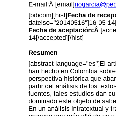
E-mail:Â [email]
nogarcia@ped
[bibcom][hist]
Fecha de recep
dateiso="20140516"]16-05-14[
Fecha de aceptación:Â
[acc
14[/accepted][/hist]
Resumen
[abstract language="es"]El art
han hecho en Colombia sobre 
perspectiva histórica que abar
partir del análisis de los texto
fuentes, tales estudios dan c
dominado este objeto de saber
En un análisis intratextual y 
propone que más allá de este