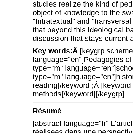
studies realize the kind of pe
object of knowledge to the sw
"Intratextual" and "transversa
that beyond this ideological
discussion that stays current 
Key words:Â
[keygrp scheme
language="en"]Pedagogies of 
type="m" language="en"]schoo
type="m" language="en"]histor
reading[/keyword];Â [keyword
methods[/keyword][/keygrp].
Résumé
[abstract language="fr"]L'articl
réalisées dans une perspectiv