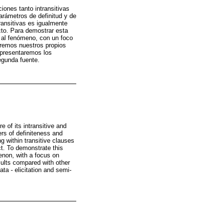
iones tanto intransitivas
rámetros de definitud y de
ransitivas es igualmente
cto. Para demostrar esta
e al fenómeno, con un foco
raremos nuestros propios
 presentaremos los
segunda fuente.
 of its intransitive and
ers of definiteness and
g within transitive clauses
t. To demonstrate this
menon, with a focus on
sults compared with other
ata - elicitation and semi-