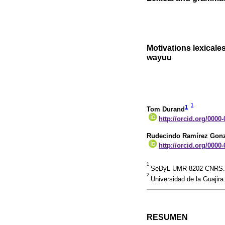
Motivations lexicales
wayuu
1
1
Tom Durand
http://orcid.org/0000
Rudecindo Ramírez Gonz
http://orcid.org/0000
1
SeDyL UMR 8202 CNRS. Os
2
Universidad de la Guajira
RESUMEN