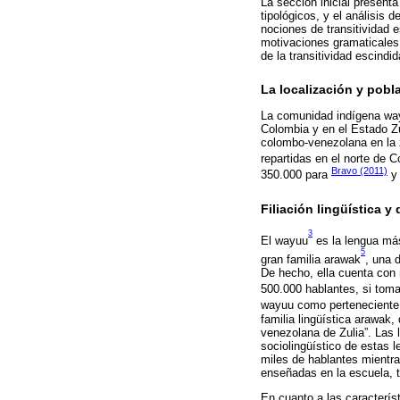
La sección inicial presenta
tipológicos, y el análisis
nociones de transitividad 
motivaciones gramaticales 
de la transitividad escindi
La localización y pob
La comunidad indígena wayu
Colombia y en el Estado Zul
colombo-venezolana en la 
repartidas en el norte de 
Bravo (2011)
350.000 para
y 
Filiación lingüística y
3
El wayuu
es la lengua má
5
gran familia arawak
, una 
De hecho, ella cuenta con 
500.000 hablantes, si tom
wayuu como perteneciente a
familia lingüística arawak
venezolana de Zulia”. Las 
sociolingüístico de estas 
miles de hablantes mientra
enseñadas en la escuela, t
En cuanto a las caracterís