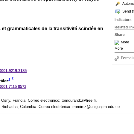
Automat
Send th
Indicators
Related lin
 et grammaticales de la transitivité scindée en
Share
More
More
Permali
-0001-9219-3185
2
2
ález
-0001-7115-0573
ny, Francia. Correo electrónico: tomdurand1@free.fr.
. Riohacha, Colombia. Correo electrónico: rramirez@uniguajira.edu.co