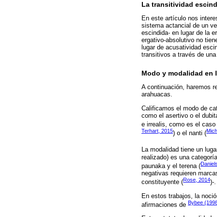
La transitividad escin
En este artículo nos intere
sistema actancial de un ver
escindida- en lugar de la 
ergativo-absolutivo no tie
lugar de acusatividad escin
transitivos a través de una
Modo y modalidad en l
A continuación, haremos re
arahuacas.
Calificamos el modo de ca
como el asertivo o el dubit
e irrealis, como es el caso
Terhart, 2015
Mich
) o el nanti (
La modalidad tiene un luga
realizado) es una categorí
Daniel
paunaka y el terena (
negativas requieren marcas 
Rose, 2014
constituyente (
)-.
En estos trabajos, la noci
Bybee (199
afirmaciones de