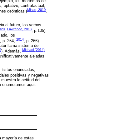
ejemplo, los morfemas del
, optativo, contrafactual,
Mihas, 2010
nes deónticas (
,
a al futuro, los verbos
2020
Lawrence, 2013
;
, p.105).
cado, los
2014
, p. 254,
, p. 266).
autor llama sistema de
4
Michael (2014)
). Además,
gnificativamente alejadas,
. Estos enunciados,
dales positivas y negativas
 muestra la actitud del
que enumeramos aquí:
la mayoría de estas