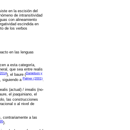
iste en la escisión del
enómeno de intransitividad
nguas con alineamiento
rgatividad escindida en
eto de los verbos
pacto en las lenguas
en a esta categoría,
eral, que sea entre realis
 2014
Danielsen y
), el baure (
Palmer (2001)
s, siguiendo a
.
alis (actual) / irrealis (no-
re, el joaquiniano, el
plo, las construcciones
acional o al nivel de
, contrariamente a las
995
).