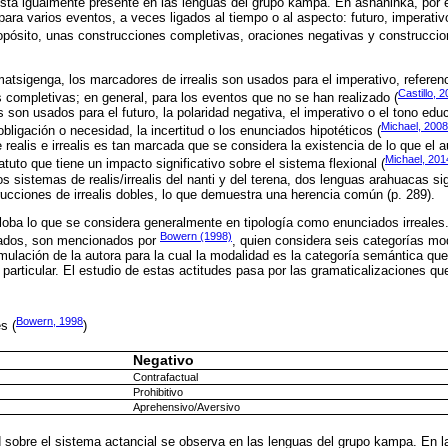
está igualmente presente en las lenguas del grupo kampa. En ashaninka, por 
ara varios eventos, a veces ligados al tiempo o al aspecto: futuro, imperativo
opósito, unas construcciones completivas, oraciones negativas y construccio
tsigenga, los marcadores de irrealis son usados para el imperativo, referenci
Castillo, 
 completivas; en general, para los eventos que no se han realizado (
son usados para el futuro, la polaridad negativa, el imperativo o el tono edu
Michael, 2008
 obligación o necesidad, la incertitud o los enunciados hipotéticos (
realis e irrealis es tan marcada que se considera la existencia de lo que el 
Michael, 201
tatuto que tiene un impacto significativo sobre el sistema flexional (
s sistemas de realis/irrealis del nanti y del terena, dos lenguas arahuacas si
rucciones de irrealis dobles, lo que demuestra una herencia común (p. 289).
loba lo que se considera generalmente en tipología como enunciados irreales
Bowern (1998)
zados, son mencionados por
, quien considera seis categorías mo
mulación de la autora para la cual la modalidad es la categoría semántica que
 particular. El estudio de estas actitudes pasa por las gramaticalizaciones 
Bowern, 1998
s (
)
Negativo
Contrafactual
Prohibitivo
Aprehensivo/Aversivo
 sobre el sistema actancial se observa en las lenguas del grupo kampa. En 