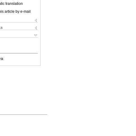
ic translation
is article by e-mail
ks
nk