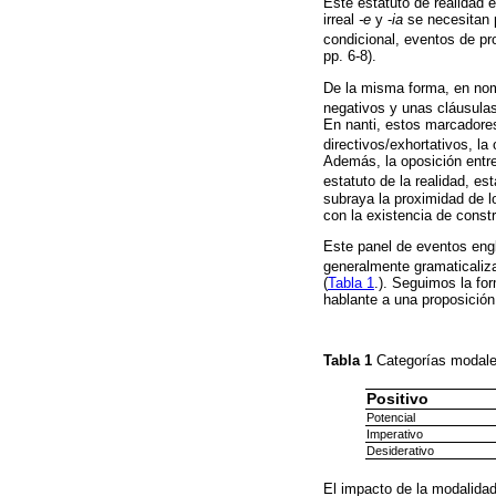
Este estatuto de realidad 
irreal
-e
y -
ia
se necesitan p
condicional, eventos de pr
pp. 6-8).
De la misma forma, en noma
negativos y unas cláusulas
En nanti, estos marcadores 
directivos/exhortativos, la
Además, la oposición entre 
estatuto de la realidad, es
subraya la proximidad de lo
con la existencia de const
Este panel de eventos eng
generalmente gramaticali
(
Tabla 1
.). Seguimos la for
hablante a una proposición
Tabla 1
Categorías modale
Positivo
Potencial
Imperativo
Desiderativo
El impacto de la modalidad