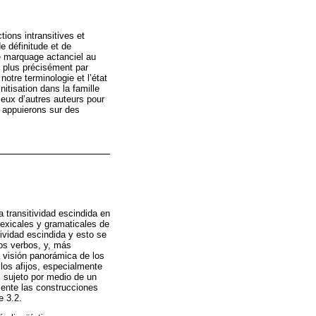
tions intransitives et
e définitude et de
de marquage actanciel au
 plus précisément par
otre terminologie et l’état
itisation dans la famille
eux d’autres auteurs pour
s appuierons sur des
a transitividad escindida en
lexicales y gramaticales de
ividad escindida y esto se
los verbos, y, más
 visión panorámica de los
los afijos, especialmente
l sujeto por medio de un
mente las construcciones
e 3.2.