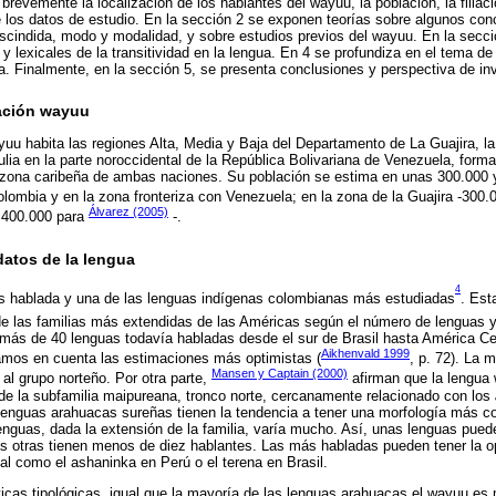
 brevemente la localización de los hablantes del wayuu, la población, la filiaci
 de los datos de estudio. En la sección 2 se exponen teorías sobre algunos co
escindida, modo y modalidad, y sobre estudios previos del wayuu. En la secci
y lexicales de la transitividad en la lengua. En 4 se profundiza en el tema de
da. Finalmente, en la sección 5, se presenta conclusiones y perspectiva de in
lación wayuu
u habita las regiones Alta, Media y Baja del Departamento de La Guajira, l
ia en la parte noroccidental de la República Bolivariana de Venezuela, formand
zona caribeña de ambas naciones. Su población se estima en unas 300.000 
Colombia y en la zona fronteriza con Venezuela; en la zona de la Guajira -300
Álvarez (2005)
400.000 para
-.
 datos de la lengua
4
s hablada y una de las lenguas indígenas colombianas más estudiadas
. Est
de las familias más extendidas de las Américas según el número de lenguas y 
más de 40 lenguas todavía habladas desde el sur de Brasil hasta América Cen
Aikhenvald 1999
amos en cuenta las estimaciones más optimistas (
, p. 72). La 
Mansen y Captain (2000)
l grupo norteño. Por otra parte,
afirman que la lengua 
, de la subfamilia maipureana, tronco norte, cercanamente relacionado con los
lenguas arahuacas sureñas tienen la tendencia a tener una morfología más co
lenguas, dada la extensión de la familia, varía mucho. Así, unas lenguas pue
s otras tienen menos de diez hablantes. Las más habladas pueden tener la o
al como el ashaninka en Perú o el terena en Brasil.
ticas tipológicas, igual que la mayoría de las lenguas arahuacas el wayuu es