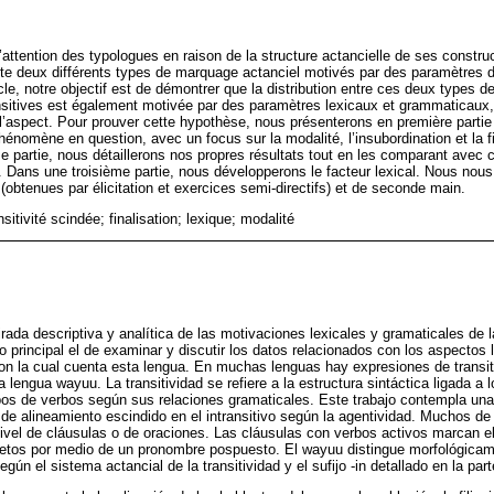
attention des typologues en raison de la structure actancielle de ses construc
xiste deux différents types de marquage actanciel motivés par des paramètres d
cle, notre objectif est de démontrer que la distribution entre ces deux types 
nsitives est également motivée par des paramètres lexicaux et grammaticaux,
t l’aspect. Pour prouver cette hypothèse, nous présenterons en première partie n
hénomène en question, avec un focus sur la modalité, l’insubordination et la fin
partie, nous détaillerons nos propres résultats tout en les comparant avec c
 Dans une troisième partie, nous développerons le facteur lexical. Nous nou
obtenues par élicitation et exercices semi-directifs) et de seconde main.
sitivité scindée; finalisation; lexique; modalité
rada descriptiva y analítica de las motivaciones lexicales y gramaticales de l
 principal el de examinar y discutir los datos relacionados con los aspectos 
 con la cual cuenta esta lengua. En muchas lenguas hay expresiones de transit
lengua wayuu. La transitividad se refiere a la estructura sintáctica ligada a 
pos de verbos según sus relaciones gramaticales. Este trabajo contempla una
de alineamiento escindido en el intransitivo según la agentividad. Muchos de 
nivel de cláusulas o de oraciones. Las cláusulas con verbos activos marcan e
bjetos por medio de un pronombre pospuesto. El wayuu distingue morfológica
según el sistema actancial de la transitividad y el sufijo -in detallado en la part