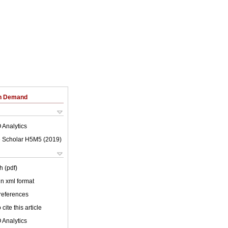
on Demand
 Analytics
 Scholar H5M5 (
2019
)
h (pdf)
 in xml format
 references
cite this article
 Analytics