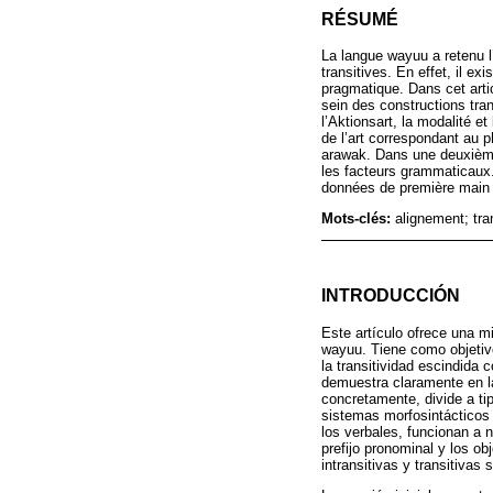
RÉSUMÉ
La langue wayuu a retenu l’
transitives. En effet, il e
pragmatique. Dans cet arti
sein des constructions tra
l’Aktionsart, la modalité e
de l’art correspondant au p
arawak. Dans une deuxième 
les facteurs grammaticaux.
données de première main (
Mots-clés:
alignement; tran
INTRODUCCIÓN
Este artículo ofrece una mi
wayuu. Tiene como objetivo
la transitividad escindida
demuestra claramente en la 
concretamente, divide a ti
sistemas morfosintácticos 
los verbales, funcionan a 
prefijo pronominal y los o
intransitivas y transitivas 