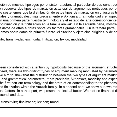
ción de muchos tipólogos por el sistema actancial particular de sus construcc
en observar dos tipos de marcación actancial de argumentos motivados por pa
lo sostenemos que la distribución de estos tipos de marcación en cláusulas t
cales y gramaticales, más precisamente el Aktionsart, la modalidad y el aspe
n una primera parte nuestra terminología y el estado del arte correspondient
bordinación y la finitización en la familia arawak. En la segunda parte, most
datos de otros autores sobre los factores gramaticales. En la tercera parte,
amos sobre datos de primera fuente -elicitación y ejercicios dirigidos- y de 
to; transitividad escindida; finitización; léxico; modalidad
n considered with attention by typologists because of the argument structure
Indeed, there are two distinct types of argument marking motivated by paramet
we aim to show that the distribution between the two types of argument markin
al and grammatical parameters, more precisely, Aktionsart, modality and aspec
he first part our terminology and the state of art corresponding to the pheno
nd finitization within the Arawak family. In a second part, we show our own re
l factors. In a third part, we present the lexical factor. We rest on firsthand d
secondhand data.
 transitivity; finalization; lexicon; mood