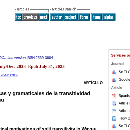
Services 
9
On-line version
ISSN
2539-3804
Journal
July/Dec. 2023 Epub July 31, 2023
SciELO
e.v51i2.12059
Google
ARTÍCULO
Article
as y gramaticales de la transitividad
Spanis
uu
Article
Article
How to 
SciELO
al motivations of split transitivity in Wayuu