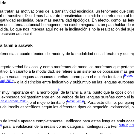
dida
sa tratar las motivaciones de la transitividad escindida, un fenómeno que cons
bo transitivo. Decidimos hablar de transitividad escindida -en referencia al f
ergatividad escindida, para más neutralidad tipológica. En efecto, como las le
nen un sistema actancial homogéneo, no existe ninguna razón para hablar de e
dida. Lo que nos interesa aquí no es la inclinación sino la realización del suj
 escisión actancial.
a familia arawak
ferencia al cuadro teórico del modo y de la modalidad en la literatura y su im
tegoría verbal flexional y como morfemas de modo los morfemas que pertenec
ativo. En cuanto a la modalidad, se refiere a un sistema de oposición más gen
Rose,
 para varias lenguas arahuacas sureñas -como para el mojeño trinitario (
ael, 2014
)- o la distinción entre indicativo y subjuntivo en las lenguas europea
6
r muy importante en la morfología
de la familia, a tal punto que la oposición re
a expresada obligatoriamente en los verbos de las lenguas sureñas como el bau
sen y Terhart, 2015
Rose, 2014
) o el mojeño trinitario (
). Para este último, por ejem
de irrealis específicas según los diferentes tipos de negación -existencial, or
ón de irrealis aparece completamente justificada para estas lenguas arahuacas
8)
Mithun, 1
para la validación de la irrealis como categoría interlingüística (ver