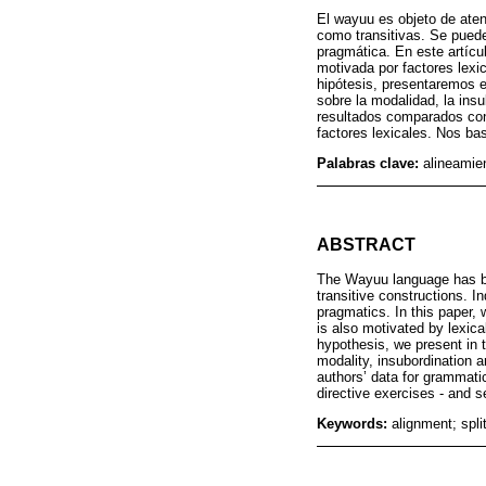
El wayuu es objeto de aten
como transitivas. Se pued
pragmática. En este artícu
motivada por factores lexi
hipótesis, presentaremos e
sobre la modalidad, la insu
resultados comparados con 
factores lexicales. Nos bas
Palabras clave:
alineamien
ABSTRACT
The Wayuu language has bee
transitive constructions. 
pragmatics. In this paper, 
is also motivated by lexic
hypothesis, we present in t
modality, insubordination a
authors’ data for grammatica
directive exercises - and 
Keywords:
alignment; split