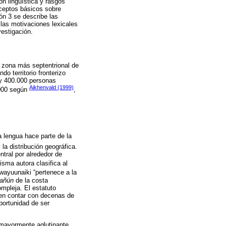
ón lingüística y rasgos
nceptos básicos sobre
ón 3 se describe las
 las motivaciones lexicales
vestigación.
a zona más septentrional de
o territorio fronterizo
y 400.000 personas
Aikhenvald (1999)
.000 según
,
a lengua hace parte de la
la distribución geográfica.
tral por alrededor de
misma autora clasifica al
wayuunaiki “pertenece a la
añún
de la costa
mpleja. El estatuto
den contar con decenas de
portunidad de ser
 mayormente aglutinante