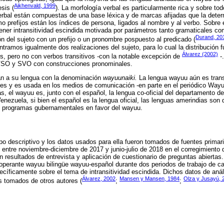
Aikhenvald, 1999
esis (
). La morfología verbal es particularmente rica y sobre todo
erbal están compuestas de una base léxica y de marcas afijadas que la deter
 prefijos están los índices de persona, ligados al nombre y al verbo. Sobre e
tener intransitividad escindida motivada por parámetros tanto gramaticales co
Durand, 20
ón del sujeto con un prefijo o un pronombre pospuesto al predicado (
ntramos igualmente dos realizaciones del sujeto, para lo cual la distribución
Álvarez (2002)
os, pero no con verbos transitivos -con la notable excepción de
-
 VSO y SVO con construcciones pronominales.
an a su lengua con la denominación
wayuunaiki.
La lengua wayuu aún es trans
es y es usada en los medios de comunicación -en parte en el periódico Wayuu
s, el wayuu es, junto con el español, la lengua co-oficial del departamento d
nezuela, si bien el español es la lengua oficial, las lenguas amerindias son d
 programas gubernamentales en favor del wayuu.
ipo descriptivo y los datos usados para ella fueron tomados de fuentes prima
 entre noviembre-diciembre de 2017 y junio-julio de 2018 en el corregimiento 
n resultados de entrevista y aplicación de cuestionario de preguntas abiertas.
operante wayuu bilingüe wayuu-español durante dos periodos de trabajo de c
cíficamente sobre el tema de intransitividad escindida. Dichos datos de anál
Álvarez, 2002
Mansen y Mansen, 1984
Olza y Jusayú, 
 tomados de otros autores (
;
;