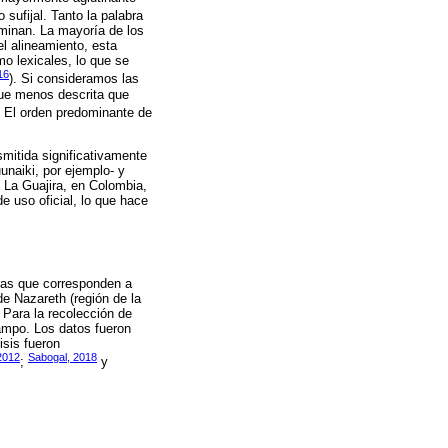
 sufijal. Tanto la palabra
minan. La mayoría de los
l alineamiento, esta
mo lexicales, lo que se
16
). Si consideramos las
 fue menos descrita que
. El orden predominante de
mitida significativamente
naiki, por ejemplo- y
e La Guajira, en Colombia,
e uso oficial, lo que hace
rias que corresponden a
de Nazareth (región de la
 Para la recolección de
ampo. Los datos fueron
isis fueron
2012
Sabogal, 2018
;
y