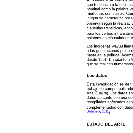
con tendencia a la polisínt
nominal como la palabra v
morfemas son sufijos. Como
lengua se caracteriza por 
observa según la realizaci
cláusulas transitivas, enco
para los verbos intransitiv
palabras en cláusulas es
Los indígenas wayuu llam
a las generaciones present
hasta en la política. Ademá
desde 1991. En cuanto a Ve
que se realicen numerosos
Los datos
Esta investigación es de t
trabajo de campo realizado
Alta Guajira). Los datos so
datos se contó con una co
recopilados enfocados espe
complementados con datos
Urdaneta, 2011
).
ESTADO DEL ARTE