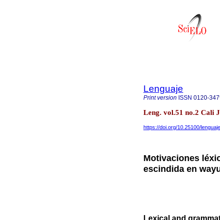
Lenguaje
Print version
ISSN
0120-347
Leng. vol.51 no.2 Cali 
https://doi.org/10.25100/lenguaj
Motivaciones léxic
escindida en way
Lexical and grammatic