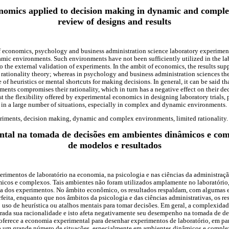
nomics applied to decision making in dynamic and comple
review of designs and results
of economics, psychology and business administration science laboratory experiment
c environments. Such environments have not been sufficiently utilized in the lab
to the external validation of experiments. In the ambit of economics, the results su
t rationality theory; whereas in psychology and business administration sciences th
e of heuristics or mental shortcuts for making decisions. In general, it can be said t
ents compromises their rationality, which in turn has a negative effect on their d
 the flexibility offered by experimental economics in designing laboratory trials, 
nt in a large number of situations, especially in complex and dynamic environments.
riments, decision making, dynamic and complex environments, limited rationality.
tal na tomada de decisões em ambientes dinâmicos e com
de modelos e resultados
perimentos de laboratório na economia, na psicologia e nas ciências da administra
icos e complexos. Tais ambientes não foram utilizados amplamente no laboratóri
a dos experimentos. No âmbito econômico, os resultados respaldam, com algumas ex
feita, enquanto que nos âmbitos da psicologia e das ciências administrativas, os re
o uso de heurística ou atalhos mentais para tomar decisões. Em geral, a complexidad
ada sua racionalidade e isto afeta negativamente seu desempenho na tomada de dec
oferece a economia experimental para desenhar experimentos de laboratório, em part
ara um grande número de situações, especialmente em ambientes dinâmicos e comple