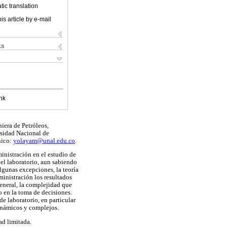
ic translation
is article by e-mail
ks
nk
iera de Petróleos,
rsidad Nacional de
nico:
yolayam@unal.edu.co
.
ministración en el estudio de
el laboratorio, aun sabiendo
lgunas excepciones, la teoría
ministración los resultados
general, la complejidad que
 en la toma de decisiones.
e laboratorio, en particular
inámicos y complejos.
ad limitada.