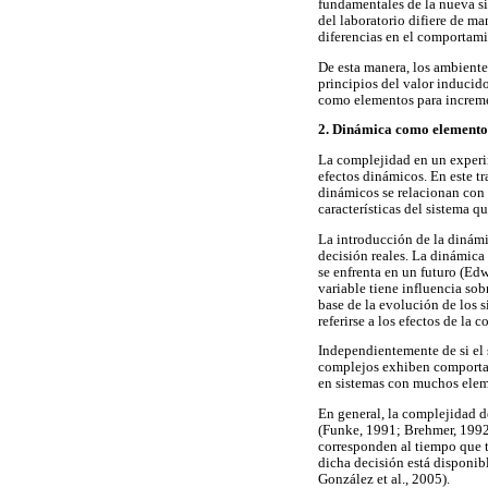
fundamentales de la nueva sit
del laboratorio difiere de ma
diferencias en el comportam
De esta manera, los ambiente
principios del valor inducid
como elementos para incremen
2. Dinámica como elemento
La complejidad en un experime
efectos dinámicos. En este t
dinámicos se relacionan con e
características del sistema q
La introducción de la dinámi
decisión reales. La dinámica 
se enfrenta en un futuro (Ed
variable tiene influencia so
base de la evolución de los 
referirse a los efectos de la
Independientemente de si el 
complejos exhiben comportam
en sistemas con muchos eleme
En general, la complejidad d
(Funke, 1991; Brehmer, 1992;
corresponden al tiempo que 
dicha decisión está disponi
González et al., 2005).