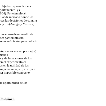
objetivo, que es la meta
portamiento, y el
004). Por ejemplo, el
cular de mercado donde los
ces las decisiones de compra
s sujetos (Arango y Moxnes,
 que el uso de un medio de
es particulares no
ones suficientes para inducir
nte, menos es siempre mejor).
 menos
 y de las acciones de los
 en el experimento es
s en la utilidad de los
etos, a menudo, se preocupan
cer imposible conocer o
 de oportunidad de los