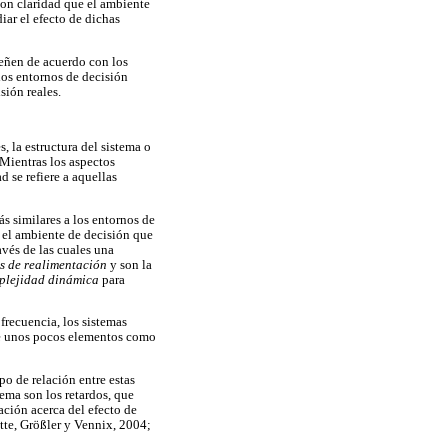
 con claridad que el ambiente
iar el efecto de dichas
señen de acuerdo con los
los entornos de decisión
sión reales.
, la estructura del sistema o
Mientras los aspectos
d se refiere a aquellas
s similares a los entornos de
n el ambiente de decisión que
avés de las cuales una
os de realimentación
y son la
plejidad dinámica
para
frecuencia, los sistemas
de unos pocos elementos como
o de relación entre estas
ema son los retardos, que
ción acerca del efecto de
te, Größler y Vennix, 2004;