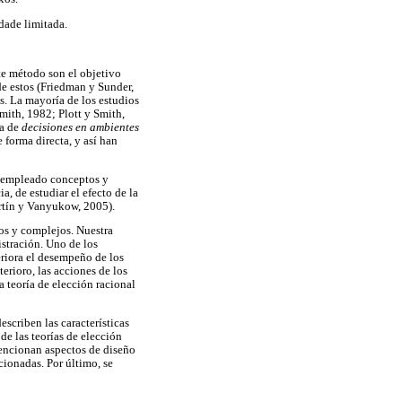
dade limitada.
e método son el objetivo
de estos (Friedman y Sunder,
s. La mayoría de los estudios
Smith, 1982; Plott y Smith,
ma de
decisiones en ambientes
 forma directa, y así han
an empleado conceptos y
, de estudiar el efecto de la
rtín y Vanyukow, 2005).
cos y complejos. Nuestra
istración. Uno de los
eriora el desempeño de los
rioro, las acciones de los
 teoría de elección racional
escriben las características
e las teorías de elección
mencionan aspectos de diseño
cionadas. Por último, se