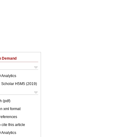
on Demand
 Analytics
 Scholar H5M5 (
2019
)
h (pdf)
 in xml format
 references
cite this article
 Analytics