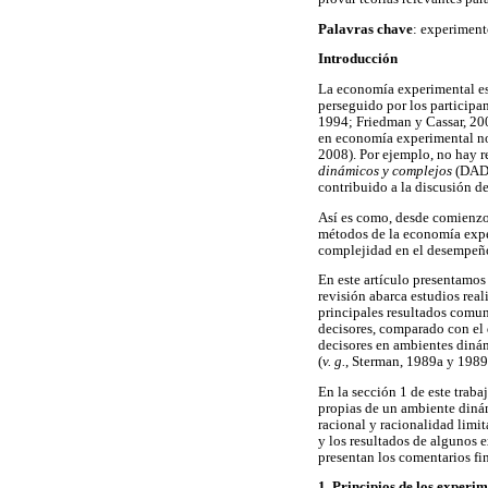
Palavras chave
: experiment
Introducción
La economía experimental es
perseguido por los participa
1994; Friedman y Cassar, 200
en economía experimental no 
2008). Por ejemplo, no hay r
dinámicos y complejos
(DADC
contribuido a la discusión de
Así es como, desde comienzos
métodos de la economía experi
complejidad en el desempeño
En este artículo presentamos
revisión abarca estudios real
principales resultados comun
decisores, comparado con el 
decisores en ambientes dinám
(
v. g.
, Sterman, 1989a y 1989
En la sección 1 de este traba
propias de un ambiente dinám
racional y racionalidad limi
y los resultados de algunos e
presentan los comentarios fin
1. Principios de los experi