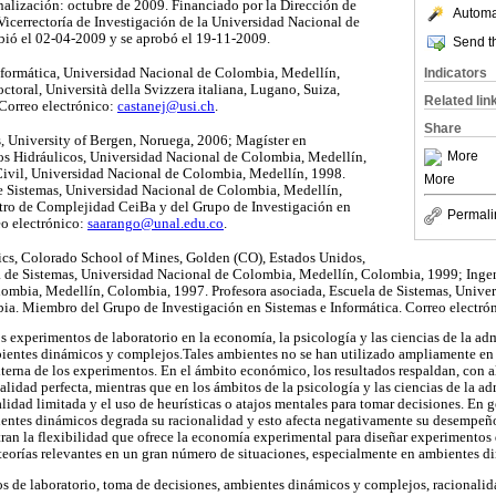
nalización: octubre de 2009. Financiado por la Dirección de
Automat
Vicerrectoría de Investigación de la Universidad Nacional de
ibió el 02-04-2009 y se aprobó el 19-11-2009.
Send th
Indicators
nformática, Universidad Nacional de Colombia, Medellín,
ctoral, Università della Svizzera italiana, Lugano, Suiza,
Related lin
 Correo electrónico:
castanej@usi.ch
.
Share
 University of Bergen, Noruega, 2006; Magíster en
More
s Hidráulicos, Universidad Nacional de Colombia, Medellín,
ivil, Universidad Nacional de Colombia, Medellín, 1998.
More
de Sistemas, Universidad Nacional de Colombia, Medellín,
ro de Complejidad CeiBa y del Grupo de Investigación en
Permali
eo electrónico:
saarango@unal.edu.co
.
s, Colorado School of Mines, Golden (CO), Estados Unidos,
a de Sistemas, Universidad Nacional de Colombia, Medellín, Colombia, 1999; Ingen
ombia, Medellín, Colombia, 1997. Profesora asociada, Escuela de Sistemas, Unive
a. Miembro del Grupo de Investigación en Sistemas e Informática. Correo electró
los experimentos de laboratorio en la economía, la psicología y las ciencias de la ad
ientes dinámicos y complejos.Tales ambientes no se han utilizado ampliamente en 
terna de los experimentos. En el ámbito económico, los resultados respaldan, con a
alidad perfecta, mientras que en los ámbitos de la psicología y las ciencias de la ad
alidad limitada y el uso de heurísticas o atajos mentales para tomar decisiones. En 
ientes dinámicos degrada su racionalidad y esto afecta negativamente su desempeño
ran la flexibilidad que ofrece la economía experimental para diseñar experimentos d
teorías relevantes en un gran número de situaciones, especialmente en ambientes d
s de laboratorio, toma de decisiones, ambientes dinámicos y complejos, racionalid