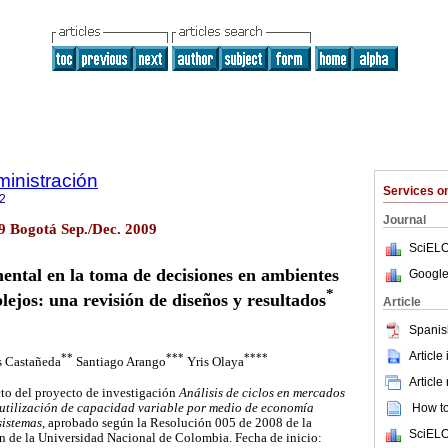
inistración
Services 
2
Journal
9 Bogotá Sep./Dec. 2009
SciELO
ntal en la toma de decisiones en ambientes
Google
*
ejos: una revisión de diseños y resultados
Article
Spanis
Article
**
***
****
s Castañeda
Santiago Arango
Yris Olaya
Article
cto del proyecto de investigación
Análisis de ciclos en mercados
How to 
 utilización de capacidad variable por medio de economía
sistemas
, aprobado según la Resolución 005 de 2008 de la
SciELO
ón de la Universidad Nacional de Colombia. Fecha de inicio: