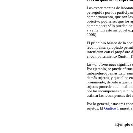
Los experimentos de laborato
perseguida por los participa
comportamiento, que son las 
objetivo podría ser que los 
compradores sólo pueden com
y venta. En este marco, el e
2008).
El principio básico de la ec
recompensa apropiado permit
interfieran con el propósito
el comportamiento (Smith, 1
La
monotonicidad
significa
Por ejemplo, se puede afirma
trabajoduroquemás.La
prom
demás sujetos, y que ellos e
prominente, debido a que dep
sujetos proceden del medio d
por las recompensas que pued
estimar las recompensas del r
Por lo general, estas tres c
sujetos. El
Gráfico 1
muestra 