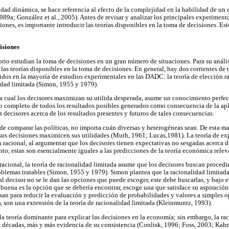
ad dinámica, se hace referencia al efecto de la complejidad en la habilidad de un d
89a; González et al., 2005). Antes de revisar y analizar los principales experiment
ones, es importante introducir las teorías disponibles en la toma de decisiones. Est
isiones
rio estudian la toma de decisiones en un gran número de situaciones. Para su análisi
las teorías disponibles en la toma de decisiones. En general, hay dos corrientes de 
nidos en la mayoría de estudios experimentales en las DADC: la teoría de elección 
lidad limitada (Simon, 1955 y 1979).
la cual los decisores maximizan su utilida desperada, asume un conocimiento perfect
 completo de todos los resultados posibles generados como consecuencia de la apl
s decisores acerca de los resultados presentes y futuros de tales consecuencias.
 de comparar las políticas, no importa cuán diversas y heterogéneas sean. De esta ma
us decisiones maximicen sus utilidades (Muth, 1961; Lucas,1981). La teoría de exp
n racional, al argumentar que los decisores tienen expectativas no sesgadas acerca 
nto, estas son esencialmente iguales a las predicciones de la teoría económica rele
 racional, la teoría de racionalidad limitada asume que los decisores buscan proced
blemas tratables (Simon, 1955 y 1979). Simon plantea que la racionalidad limitada
 al decisor no se le dan las opciones que puede escoger, este debe buscarlas, y bajo 
buena es la opción que se debería encontrar, escoge una que satisface su aspiración.
usan para reducir la evaluación y predicción de probabilidades y valores a simples 
son una extensión de la teoría de racionalidad limitada (Kleinmuntz, 1993).
la teoría dominante para explicar las decisiones en la economía; sin embargo, la ra
s décadas, más y más evidencia de su consistencia (Conlisk, 1996; Foss, 2003; Kah