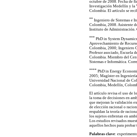
octubre de 2008. Fecha de fi
Investigación Medellín y la 
Colombia. El artículo se rec
**
Ingeniero de Sistemas e I
Colombia, 2008. Asistente do
Instituto de Administración.
***
PhD in System Dynamics,
Aprovechamiento de Recurso
Colombia, 2000; Ingeniero C
Profesor asociado, Escuela 
Colombia. Miembro del Cent
Sistemas e Informática. Corr
****
PhD in Energy Economic
2005; Magíster en Ingenierí
Universidad Nacional de Col
Colombia, Medellín, Colombi
El artículo revisa el uso de 
la toma de decisiones en amb
que mejoran la validación ex
de elección racional o racion
respaldan la teoría de racion
los sujetos enfrentan en amb
Los estudios revisados muest
aquellos hechos para probar 
Palabras clave
: experimento