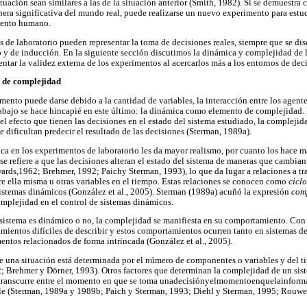
uación sean similares a las de la situación anterior (Smith, 1982). Si se demuestra
nera significativa del mundo real, puede realizarse un nuevo experimento para estud
iento humano.
s de laboratorio pueden representar la toma de decisiones reales, siempre que se di
o y de inducción. En la siguiente sección discutimos la dinámica y complejidad de 
tar la validez externa de los experimentos al acercarlos más a los entornos de deci
 de complejidad
nto puede darse debido a la cantidad de variables, la interacción entre los agentes
rabajo se hace hincapié en este último: la dinámica como elemento de complejidad. 
l efecto que tienen las decisiones en el estado del sistema estudiado, la complejida
ue dificultan predecir el resultado de las decisiones (Sterman, 1989a).
ca en los experimentos de laboratorio les da mayor realismo, por cuanto los hace má
se refiere a que las decisiones alteran el estado del sistema de maneras que cambia
wards,1962; Brehmer, 1992; Paichy Sterman, 1993), lo que da lugar a relaciones a tr
bre ella misma u otras variables en el tiempo. Estas relaciones se conocen como
cicl
sistemas dinámicos (González et al., 2005). Sterman (1989a) acuñó la expresión
com
 complejidad en el control de sistemas dinámicos.
sistema es dinámico o no, la complejidad se manifiesta en su comportamiento. Con 
ientos difíciles de describir y estos comportamientos ocurren tanto en sistemas 
ntos relacionados de forma intrincada (González et al., 2005).
e una situación está determinada por el número de componentes o variables y del tip
 Brehmer y Dörner, 1993). Otros factores que determinan la complejidad de un sist
transcurre entre el momento en que se toma unadecisiónyelmomentoenquelainforma
ble (Sterman, 1989a y 1989b; Paich y Sterman, 1993; Diehl y Sterman, 1995; Rouwet