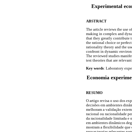
Experimental eco
ABSTRACT
The article reviews the use 
making in complex and dynami
that they greatly contribute 
the rational choice or perfec
rationality theory and the us
confront in dynamic environm
The reviewed studies manifest
test theories that are releva
Key words
: Laboratory expe
Economia experimen
RESUMO
O artigo revisa o uso dos ex
decisões em ambientes dinâm
melhoram a validação extern
racional ou racionalidade per
da racionalidade limitada e 
em ambientes dinâmicos degr
mostram a flexibilidade que 
provar teorias relevantes p