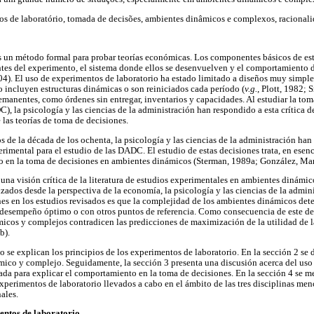
os de laboratório, tomada de decisões, ambientes dinâmicos e complexos, racionali
 un método formal para probar teorías económicas. Los componentes básicos de est
ntes del experimento, el sistema donde ellos se desenvuelven y el comportamiento 
4). El uso de experimentos de laboratorio ha estado limitado a diseños muy simple
incluyen estructuras dinámicas o son reiniciados cada período (
v.g.
, Plott, 1982; 
emanentes, como órdenes sin entregar, inventarios y capacidades. Al estudiar la to
), la psicología y las ciencias de la administración han respondido a esta crítica de
 las teorías de toma de decisiones.
 de la década de los ochenta, la psicología y las ciencias de la administración h
mental para el estudio de las DADC. El estudio de estas decisiones trata, en esencia
 en la toma de decisiones en ambientes dinámicos (Sterman, 1989a; González, Ma
 una visión crítica de la literatura de estudios experimentales en ambientes dinámi
izados desde la perspectiva de la economía, la psicología y las ciencias de la admin
es en los estudios revisados es que la complejidad de los ambientes dinámicos det
desempeño óptimo o con otros puntos de referencia. Como consecuencia de este dete
icos y complejos contradicen las predicciones de maximización de la utilidad de la
b).
jo se explican los principios de los experimentos de laboratorio. En la sección 2 se d
ico y complejo. Seguidamente, la sección 3 presenta una discusión acerca del uso d
tada para explicar el comportamiento en la toma de decisiones. En la sección 4 se 
xperimentos de laboratorio llevados a cabo en el ámbito de las tres disciplinas men
ales.
mentos de laboratorio