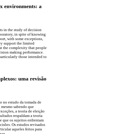
x environments: a
s in the study of decision
oratory, in spite of knowing
pport, with some exceptions,
ey support the limited
hat the complexity that people
ecision making performance.
particularly those intended to
plexos: uma revisão
ção no estudo da tomada de
o, mesmo sabendo que
ceções, a teoria de eleição
sultados respaldam a teoria
e que os sujeitos enfrentam
isões. Os estudos revisados
icular aqueles feitos para
xos.