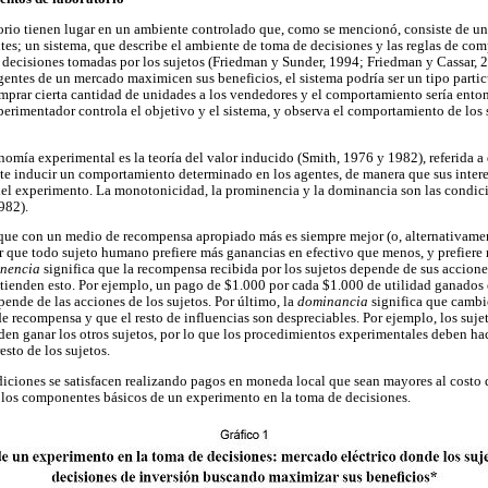
rio tienen lugar en un ambiente controlado que, como se mencionó, consiste de un 
ntes; un sistema, que describe el ambiente de toma de decisiones y las reglas de com
decisiones tomadas por los sujetos (Friedman y Sunder, 1994; Friedman y Cassar, 2
agentes de un mercado maximicen sus beneficios, el sistema podría ser un tipo parti
prar cierta cantidad de unidades a los vendedores y el comportamiento sería enton
xperimentador controla el objetivo y el sistema, y observa el comportamiento de lo
onomía experimental es la teoría del valor inducido (Smith, 1976 y 1982), referida a
e inducir un comportamiento determinado en los agentes, de manera que sus interes
 del experimento. La monotonicidad, la prominencia y la dominancia son las condici
982).
 que con un medio de recompensa apropiado más es siempre mejor (o, alternativame
r que todo sujeto humano prefiere más ganancias en efectivo que menos, y prefiere
inencia
significa que la recompensa recibida por los sujetos depende de sus acciones
ntienden esto. Por ejemplo, un pago de $1.000 por cada $1.000 de utilidad ganados
ende de las acciones de los sujetos. Por último, la
dominancia
significa que cambio
e recompensa y que el resto de influencias son despreciables. Por ejemplo, los suj
en ganar los otros sujetos, por lo que los procedimientos experimentales deben ha
esto de los sujetos.
ondiciones se satisfacen realizando pagos en moneda local que sean mayores al costo
los componentes básicos de un experimento en la toma de decisiones.