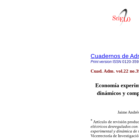
Cuadernos de Adm
Print version
ISSN
0120-359
Cuad. Adm. vol.22 no.3
Economía experime
dinámicos y compl
Jaime André
*
Artículo de revisión produ
eléctricos desregulados con
experimental y dinámica de 
Vicerrectoría de Investigaci