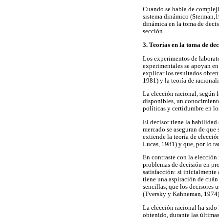
Cuando se habla de complejid
sistema dinámico (Sterman,19
dinámica en la toma de decisi
sección.
3. Teorías en la toma de dec
Los experimentos de laborato
experimentales se apoyan en 
explicar los resultados obte
1981) y la teoría de raciona
La elección racional, según 
disponibles, un conocimiento
políticas y certidumbre en lo
El decisor tiene la habilidad
mercado se aseguran de que s
extiende la teoría de elecció
Lucas, 1981) y que, por lo ta
En contraste con la elección
problemas de decisión en pro
satisfacción: si inicialmente
tiene una aspiración de cuán 
sencillas, que los decisores 
(Tversky y Kahneman, 1974), 
La elección racional ha sido 
obtenido, durante las última