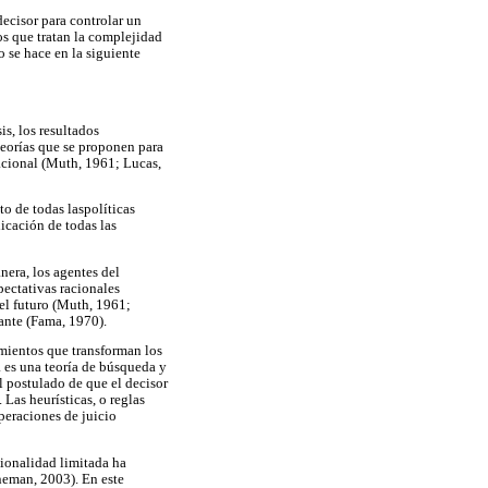
ecisor para controlar un
os que tratan la complejidad
o se hace en la siguiente
s, los resultados
teorías que se proponen para
racional (Muth, 1961; Lucas,
o de todas laspolíticas
icación de todas las
nera, los agentes del
ectativas racionales
del futuro (Muth, 1961;
vante (Fama, 1970).
imientos que transforman los
 es una teoría de búsqueda y
el postulado de que el decisor
 Las heurísticas, o reglas
operaciones de juicio
cionalidad limitada ha
neman, 2003). En este