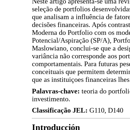
Neste artigo apresenta-se uma revis
seleção de portfolios desenvolvid
que analisam a influência de fator
decisões financeiras. Após contras
Moderna do Portfolio com os mode
Potencial/Aspiração (SP/A), Portf
Maslowiano, conclui-se que a des
variância não corresponde aos port
comportamentais. Para futuras pe
conceituais que permitem determina
que as instituiçoes financeiras lh
Palavras-chave:
teoria do portfol
investimento.
Classificação JEL:
G110, D140
Introducción