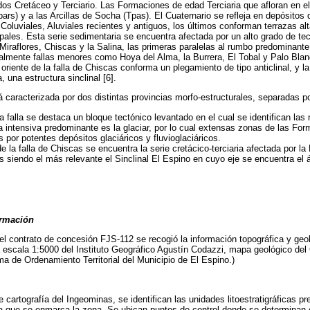
iodos Cretáceo y Terciario. Las Formaciones de edad Terciaria que afloran en 
rs) y a las Arcillas de Socha (Tpas). El Cuaternario se refleja en depósitos 
Coluviales, Aluviales recientes y antiguos, los últimos conforman terrazas alt
ipales. Esta serie sedimentaria se encuentra afectada por un alto grado de t
e Miraflores, Chiscas y la Salina, las primeras paralelas al rumbo predominante
ualmente fallas menores como Hoya del Alma, la Burrera, El Tobal y Palo Blan
l oriente de la falla de Chiscas conforma un plegamiento de tipo anticlinal, y l
, una estructura sinclinal [6].
 caracterizada por dos distintas provincias morfo-estructurales, separadas po
la falla se destaca un bloque tectónico levantado en el cual se identifican las 
ia intensiva predominante es la glaciar, por lo cual extensas zonas de las Fo
 por potentes depósitos glaciáricos y fluvioglaciáricos.
e la falla de Chiscas se encuentra la serie cretácico-terciaria afectada por la
s siendo el más relevante el Sinclinal El Espino en cuyo eje se encuentra el 
ormación
del contrato de concesión FJS-112 se recogió la información topográfica y geo
a escala 1:5000 del Instituto Geográfico Agustín Codazzi, mapa geológico del
 de Ordenamiento Territorial del Municipio de El Espino.)
de cartografía del Ingeominas, se identifican las unidades litoestratigráficas p
la que se enmarca la zona. Se ubican puntos de control donde se determinan ca