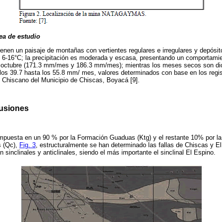
ea de estudio
nen un paisaje de montañas con vertientes regulares e irregulares y depósito
s 6-16°C; la precipitación es moderada y escasa, presentando un comportami
octubre (171.3 mm/mes y 186.3 mm/mes); mientras los meses secos son dici
los 39.7 hasta los 55.8 mm/ mes, valores determinados con base en los regis
 Chiscano del Municipio de Chiscas, Boyacá [9].
cusiones
ompuesta en un 90 % por la Formación Guaduas (Ktg) y el restante 10% por la
s (Qc),
Fig. 3
, estructuralmente se han determinado las fallas de Chiscas y El
 sinclinales y anticlinales, siendo el más importante el sinclinal El Espino.