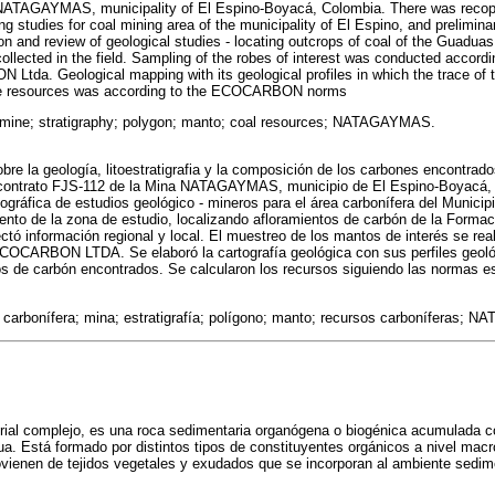
NATAGAYMAS, municipality of El Espino-Boyacá, Colombia. There was recopila
ing studies for coal mining area of the municipality of El Espino, and prelimina
tion and review of geological studies - locating outcrops of coal of the Guadua
ollected in the field. Sampling of the robes of interest was conducted accord
tda. Geological mapping with its geological profiles in which the trace of 
the resources was according to the ECOCARBON norms
; mine; stratigraphy; polygon; manto; coal resources; NATAGAYMAS.
bre la geología, litoestratigrafia y la composición de los carbones encontrado
l contrato FJS-112 de la Mina NATAGAYMAS, municipio de El Espino-Boyacá, 
liográfica de estudios geológico - mineros para el área carbonífera del Municipi
ento de la zona de estudio, localizando afloramientos de carbón de la Forma
ctó información regional y local. El muestreo de los mantos de interés se rea
COCARBON LTDA. Se elaboró la cartografía geológica con sus perfiles geoló
os de carbón encontrados. Se calcularon los recursos siguiendo las normas e
 carbonífera; mina; estratigrafía; polígono; manto; recursos carboníferas;
rial complejo, es una roca sedimentaria organógena o biogénica acumulada 
a. Está formado por distintos tipos de constituyentes orgánicos a nivel mac
ovienen de tejidos vegetales y exudados que se incorporan al ambiente sedi