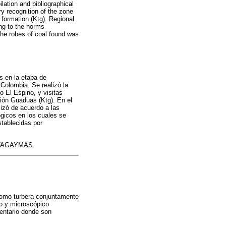
tion and bibliographical
ry recognition of the zone
s formation (Ktg). Regional
ing to the norms
the robes of coal found was
s en la etapa de
Colombia. Se realizó la
o El Espino, y visitas
ción Guaduas (Ktg). En el
lizó de acuerdo a las
gicos en los cuales se
stablecidas por
 NATAGAYMAS.
como turbera conjuntamente
ro y microscópico
mentario donde son