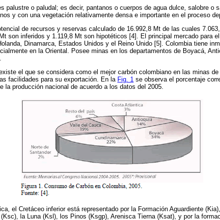
es palustre o paludal; es decir, pantanos o cuerpos de agua dulce, salobre o 
os y con una vegetación relativamente densa e importante en el proceso dep
tencial de recursos y reservas calculado de 16.992,8 Mt de las cuales 7.063
Mt son inferidos y 1.119,8 Mt son hipotéticos [4]. El principal mercado para 
Holanda, Dinamarca, Estados Unidos y el Reino Unido [5]. Colombia tiene in
pecialmente en la Oriental. Posee minas en los departamentos de Boyacá, Ant
.
existe el que se considera como el mejor carbón colombiano en las minas de 
las facilidades para su exportación. En la
Fig. 1
se observa el porcentaje cor
de la producción nacional de acuerdo a los datos del 2005.
ica, el Cretáceo inferior está representado por la Formación Aguardiente (Kia)
Ksc), la Luna (Ksl), los Pinos (Ksgp), Arenisca Tierna (Ksat), y por la for