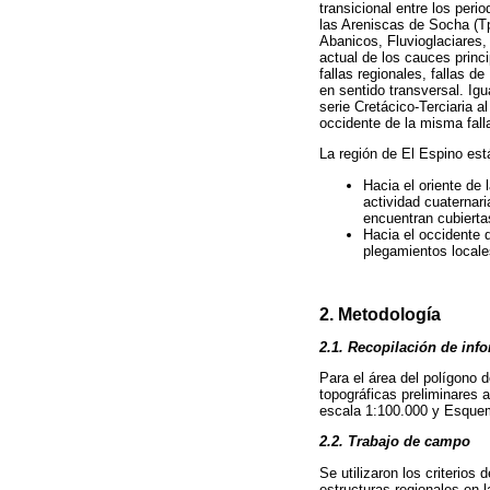
transicional entre los per
las Areniscas de Socha (Tpa
Abanicos, Fluvioglaciares, 
actual de los cauces princ
fallas regionales, fallas d
en sentido transversal. Ig
serie Cretácico-Terciaria a
occidente de la misma falla
La región de El Espino está
Hacia el oriente de 
actividad cuaternar
encuentran cubiertas
Hacia el occidente d
plegamientos locale
2. Metodología
2.1. Recopilación de inf
Para el área del polígono 
topográficas preliminares 
escala 1:100.000 y Esquema
2.2. Trabajo de campo
Se utilizaron los criterios 
estructuras regionales en 