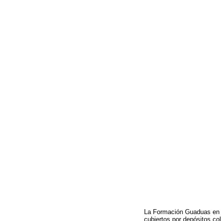
La Formación Guaduas en e
cubiertos por depósitos co