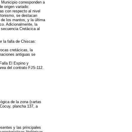
el Municipio corresponden a
de origen variado:
as con respecto al nivel
ectonismo, se destacan
 de los mantos, y la última
co. Adicionalmente, la
a secuencia Cretácica al
r la falla de Chiscas:
rocas cretácicas, la
rmaciones antiguas se
 Falla El Espino y
área del contrato FJS-112.
lógica de la zona (cartas
 Cocuy, plancha 137, a
resentes y las principales
racterísticas litológicas,