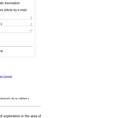
ic translation
is article by e-mail
ks
nk
al License
.
rminación de la calidad y
f exploration in the area of