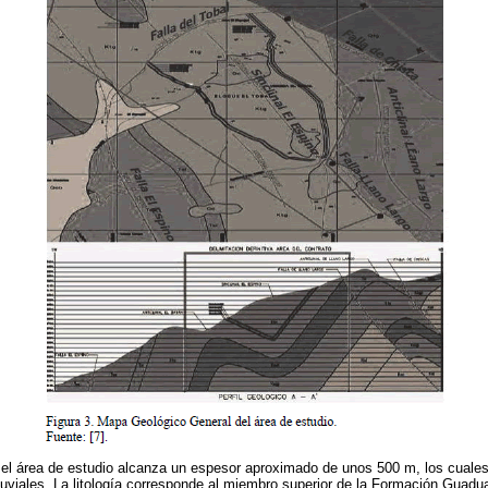
l área de estudio alcanza un espesor aproximado de unos 500 m, los cuales
luviales. La litología corresponde al miembro superior de la Formación Guadua