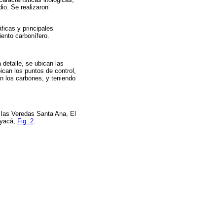
dio. Se realizaron
ficas y principales
ento carbonífero.
 detalle, se ubican las
bican los puntos de control,
an los carbones, y teniendo
las Veredas Santa Ana, El
oyacá,
Fig. 2
.