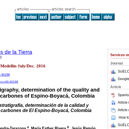
s de la Tierra
Services 
0
Journal
0 Medellín July/Dec. 2016
SciELO
0.40198
Google
rbct.n40.40198
Article
tigraphy, determination of the quality and
Spanis
of carbones of Espino-Boyacá, Colombia
Article
stratigrafia, determinación de la calidad y
Article
e carbones de El Espino-Boyacá, Colombia
How to 
SciELO
a
b
andia-Tarazona
, María Esther Rivera
, Jesús Ramón