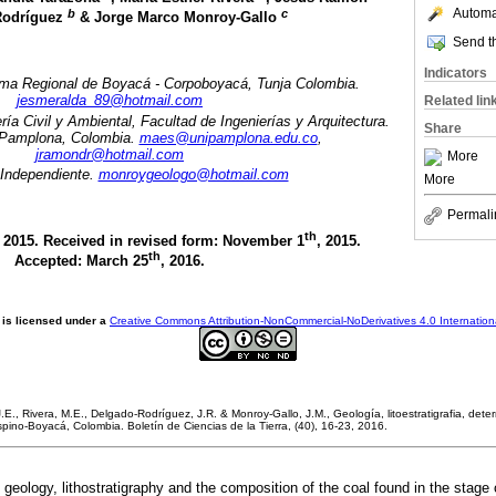
Automat
b
c
Rodríguez
& Jorge Marco Monroy-Gallo
Send th
Indicators
ma Regional de Boyacá - Corpoboyacá, Tunja Colombia.
jesmeralda_89@hotmail.com
Related lin
a Civil y Ambiental, Facultad de Ingenierías y Arquitectura.
Share
 Pamplona, Colombia.
maes@unipamplona.edu.co
,
jramondr@hotmail.com
More
Independiente.
monroygeologo@hotmail.com
More
Permali
th
, 2015. Received in revised form: November 1
, 2015.
th
Accepted: March 25
, 2016.
 is licensed under a
Creative Commons Attribution-NonCommercial-NoDerivatives 4.0 Internation
.E., Rivera, M.E., Delgado-Rodríguez, J.R. & Monroy-Gallo, J.M., Geología, litoestratigrafia, dete
spino-Boyacá, Colombia. Boletín de Ciencias de la Tierra, (40), 16-23, 2016.
geology, lithostratigraphy and the composition of the coal found in the stage o