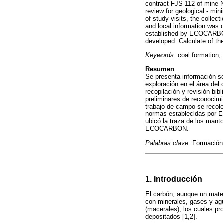
contract FJS-112 of mine 
review for geological - min
of study visits, the collec
and local information was c
established by ECOCARBON L
developed. Calculate of 
Keywords
: coal formation
Resumen
Se presenta información so
exploración en el área de
recopilación y revisión bib
preliminares de reconocimi
trabajo de campo se recole
normas establecidas por E
ubicó la traza de los mant
ECOCARBON.
Palabras clave
: Formación
1. Introducción
El carbón, aunque un mate
con minerales, gases y agu
(macerales), los cuales pr
depositados [1,2].