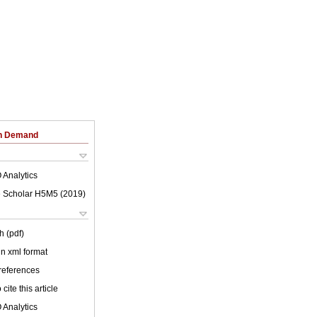
on Demand
 Analytics
 Scholar H5M5 (
2019
)
h (pdf)
 in xml format
 references
cite this article
 Analytics