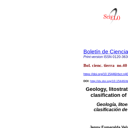
Boletín de Ciencia
Print version
ISSN
0120-363
Bol. cienc. tierra no.4
https://doi.org/10.15446/rbct.n4
DOI:
http://dx.doi.org/10.15446/
Geology, litostra
clasification 
Geología, litoe
clasificación d
Jenny Esmeralda Vel