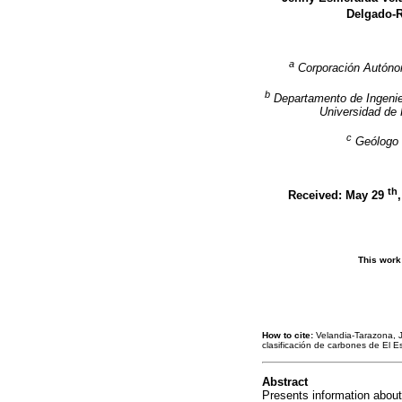
Delgado-
a
Corporación Autóno
b
Departamento de Ingenierí
Universidad de
c
Geólogo 
th
Received: May 29
This work
How to cite:
Velandia-Tarazona, J
clasificación de carbones de El E
Abstract
Presents information about 