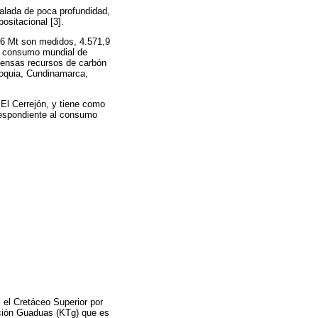
salada de poca profundidad,
ositacional [3].
,6 Mt son medidos, 4.571,9
el consumo mundial de
mensas recursos de carbón
ioquia, Cundinamarca,
El Cerrejón, y tiene como
respondiente al consumo
, el Cretáceo Superior por
mación Guaduas (KTg) que es