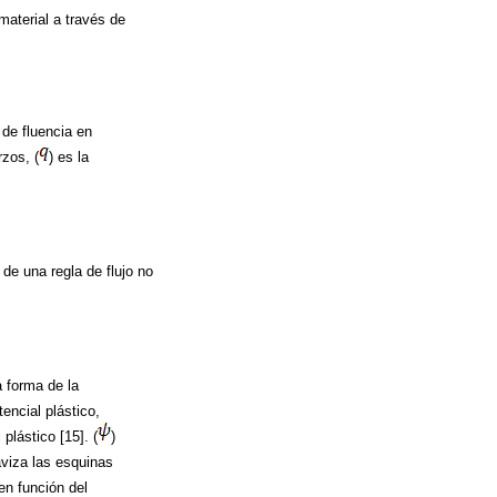
material a través de
 de fluencia en
rzos, (
) es la
de una regla de flujo no
a forma de la
tencial plástico,
plástico [15]. (
)
aviza las esquinas
 en función del