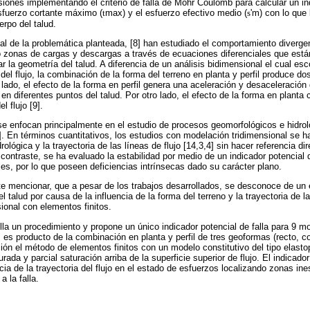
ones implementando el criterio de falla de Mohr Coulomb para calcular un ind
esfuerzo cortante máximo (
t
max) y el esfuerzo efectivo medio (
s
'm) con lo que
erpo del talud.
nal de la problemática planteada, [8] han estudiado el comportamiento divergen
do zonas de cargas y descargas a través de ecuaciones diferenciales que est
r la geometría del talud. A diferencia de un análisis bidimensional el cual e
del flujo, la combinación de la forma del terreno en planta y perfil produce do
un lado, el efecto de la forma en perfil genera una aceleración y desaceleración
 en diferentes puntos del talud. Por otro lado, el efecto de la forma en planta
l flujo [9].
e enfocan principalmente en el estudio de procesos geomorfológicos e hidro
3]. En términos cuantitativos, los estudios con modelación tridimensional se h
rológica y la trayectoria de las líneas de flujo [14,3,4] sin hacer referencia dir
n contraste, se ha evaluado la estabilidad por medio de un indicador potencial d
s, por lo que poseen deficiencias intrínsecas dado su carácter plano.
e mencionar, que a pesar de los trabajos desarrollados, se desconoce de un 
el talud por causa de la influencia de la forma del terreno y la trayectoria de l
ional con elementos finitos.
olla un procedimiento y propone un único indicador potencial de falla para 9 m
s es producto de la combinación en planta y perfil de tres geoformas (recto,
ón el método de elementos finitos con un modelo constitutivo del tipo elastop
ada y parcial saturación arriba de la superficie superior de flujo. El indicador
cia de la trayectoria del flujo en el estado de esfuerzos localizando zonas ine
 la falla.