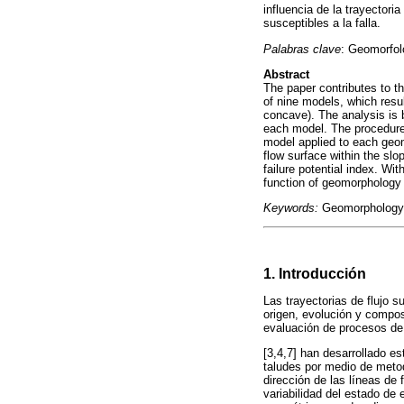
influencia de la trayectori
susceptibles a la falla.
Palabras clave
: Geomorfolo
Abstract
The paper contributes to th
of nine models, which resul
concave). The analysis is b
each model. The procedure
model applied to each geom
flow surface within the slop
failure potential index. With
function of geomorphology
Keywords:
Geomorphology, f
1. Introducción
Las trayectorias de flujo s
origen, evolución y compos
evaluación de procesos de
[3,4,7] han desarrollado est
taludes por medio de metod
dirección de las líneas de
variabilidad del estado de