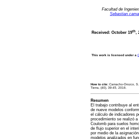
Facultad de Ingenier
Sebastian.cama
th
Received: October 19
,
This work is licensed under a
C
How to cite:
Camacho-Orozco, S. &
Tierra, (40), 39-45, 2016.
Resumen
El trabajo contribuye al en
de nueve modelos conformad
el cálculo de indicadores 
procedimiento se realizó a
Coulomb para suelos homogé
de flujo superior en el inte
por medio de la asignación 
modelos analizados en func