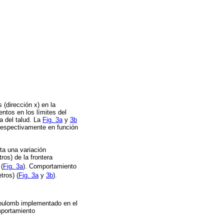
 (dirección x) en la
ntos en los límites del
a del talud. La
Fig. 3a
y
3b
 respectivamente en función
ta una variación
ros) de la frontera
 (
Fig. 3a
). Comportamiento
tros) (
Fig. 3a
y
3b
).
 Coulomb implementado en el
mportamiento