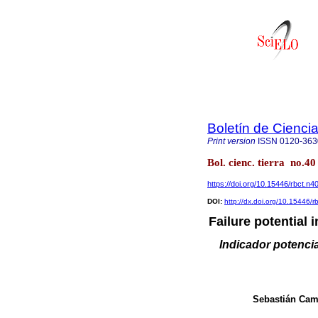
Boletín de Ciencia
Print version
ISSN
0120-363
Bol. cienc. tierra no.4
https://doi.org/10.15446/rbct.n4
DOI:
http://dx.doi.org/10.15446/
Failure potential
Indicador potencia
Sebastián Cam