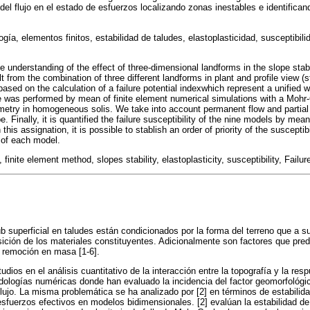
a del flujo en el estado de esfuerzos localizando zonas inestables e identific
gía, elementos finitos, estabilidad de taludes, elastoplasticidad, susceptibilid
e understanding of the effect of three-dimensional landforms in the slope stabi
t from the combination of three different landforms in plant and profile view (
ased on the calculation of a failure potential indexwhich represent a unified wa
 was performed by mean of finite element numerical simulations with a Mohr
etry in homogeneous solis. We take into account permanent flow and partial 
e. Finally, it is quantified the failure susceptibility of the nine models by mea
 this assignation, it is possible to stablish an order of priority of the susceptibi
 of each model.
inite element method, slopes stability, elastoplasticity, susceptibility, Failure
ub superficial en taludes están condicionados por la forma del terreno que a su
ición de los materiales constituyentes. Adicionalmente son factores que pre
 remoción en masa [1-6].
udios en el análisis cuantitativo de la interacción entre la topografía y la res
ologías numéricas donde han evaluado la incidencia del factor geomorfológi
 flujo. La misma problemática se ha analizado por [2] en términos de estabilid
 esfuerzos efectivos en modelos bidimensionales. [2] evalúan la estabilidad d