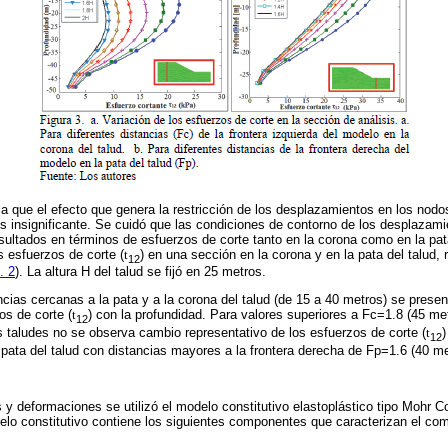
la que el efecto que genera la restricción de los desplazamientos en los nodos
es insignificante. Se cuidó que las condiciones de contorno de los desplazamie
sultados en términos de esfuerzos de corte tanto en la corona como en la pat
s esfuerzos de corte (
t
) en una sección en la corona y en la pata del talud,
12
. 2
). La altura H del talud se fijó en 25 metros.
cias cercanas a la pata y a la corona del talud (de 15 a 40 metros) se presen
os de corte (
t
) con la profundidad. Para valores superiores a Fc=1.8 (45 met
12
os taludes no se observa cambio representativo de los esfuerzos de corte (
t
)
12
 pata del talud con distancias mayores a la frontera derecha de Fp=1.6 (40 me
s y deformaciones se utilizó el modelo constitutivo elastoplástico tipo Mohr
o constitutivo contiene los siguientes componentes que caracterizan el co