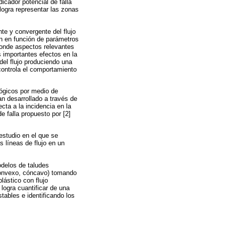
icador potencial de falla
 logra representar las zonas
te y convergente del flujo
án en función de parámetros
sconde aspectos relevantes
s importantes efectos en la
 del flujo produciendo una
 controla el comportamiento
lógicos por medio de
an desarrollado a través de
ecta a la incidencia en la
e falla propuesto por [2]
estudio en el que se
as líneas de flujo en un
odelos de taludes
 convexo, cóncavo) tomando
lástico con flujo
 logra cuantificar de una
stables e identificando los