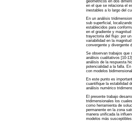
geométricos en dos dimensi
en el que se relaciona el 
inestables a lo largo del cu
En un análisis tridimensio
sub superficial, localizan
establecidos para conforma
en el gradiente y magnitud 
trayectoria del flujo: por 
variabilidad en la magnitud
convergente y divergente de
Se observan trabajos que s
análisis cualitativos [10-1
análisis de la respuesta hid
potencialidad a la falla. E
con modelos bidimensionale
En este punto es important
cuantifique la estabilidad d
análisis numérico tridimens
El presente trabajo desarr
tridimensionales los cuale
como herramienta de soluci
permanente en la zona satur
manera unificada la influen
modelos más susceptibles a