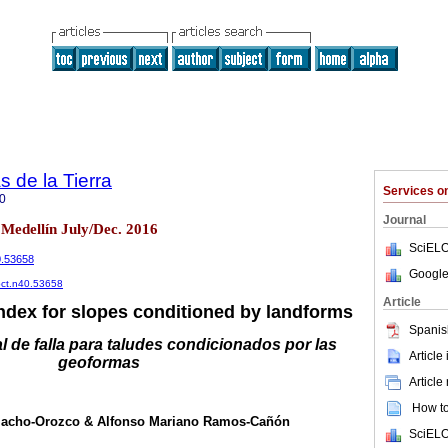
s de la Tierra
Services 
0
Journal
0 Medellín July/Dec. 2016
SciELO
0.53658
Google
rbct.n40.53658
Article
 index for slopes conditioned by landforms
Spanis
l de falla para taludes condicionados por las
Article
geoformas
Article
How to 
acho-Orozco & Alfonso Mariano Ramos-Cañón
SciELO