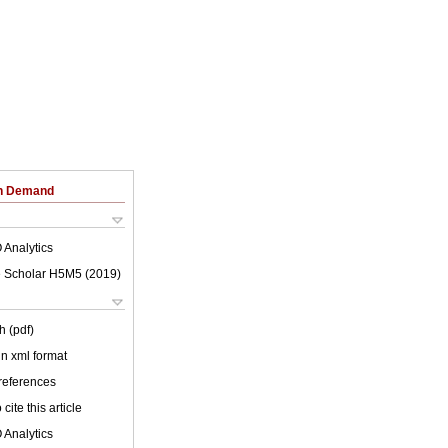
on Demand
 Analytics
 Scholar H5M5 (
2019
)
h (pdf)
 in xml format
 references
cite this article
 Analytics