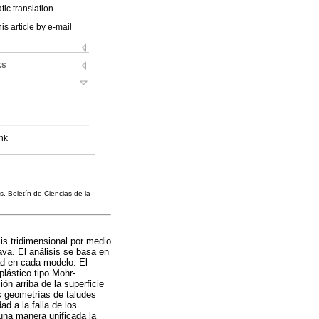
ic translation
is article by e-mail
ks
nk
. Boletín de Ciencias de la
sis tridimensional por medio
va. El análisis se basa en
dad en cada modelo. El
lástico tipo Mohr-
n arriba de la superficie
tes geometrías de taludes
d a la falla de los
 una manera unificada la