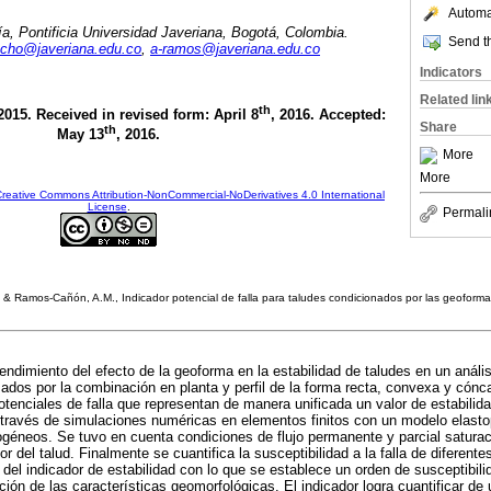
Automat
ía, Pontificia Universidad Javeriana, Bogotá, Colombia.
Send th
cho@javeriana.edu.co
,
a-ramos@javeriana.edu.co
Indicators
Related lin
th
 2015. Received in revised form: April 8
, 2016. Accepted:
Share
th
May 13
, 2016.
More
More
reative Commons Attribution-NonCommercial-NoDerivatives 4.0 International
License
.
Permali
 Ramos-Cañón, A.M., Indicador potencial de falla para taludes condicionados por las geoformas
tendimiento del efecto de la geoforma en la estabilidad de taludes en un análi
os por la combinación en planta y perfil de la forma recta, convexa y cónca
potenciales de falla que representan de manera unificada un valor de estabili
 través de simulaciones numéricas en elementos finitos con un modelo elastop
neos. Se tuvo en cuenta condiciones de flujo permanente y parcial saturació
rior del talud. Finalmente se cuantifica la susceptibilidad a la falla de diferen
del indicador de estabilidad con lo que se establece un orden de susceptibilida
ión de las características geomorfológicas. El indicador logra cuantificar de