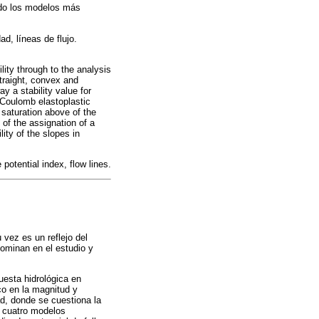
ando los modelos más
ad, líneas de flujo.
lity through to the analysis
straight, convex and
y a stability value for
-Coulomb elastoplastic
saturation above of the
n of the assignation of a
lity of the slopes in
 potential index, flow lines.
 vez es un reflejo del
dominan en el estudio y
puesta hidrológica en
co en la magnitud y
ad, donde se cuestiona la
e cuatro modelos